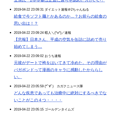
立浪氏「2塁塁審は正直に過ちを認めた方がいい」
2019-04-22 23:09:31 ダイエット速報＠2ちゃんねる
給食で今ソフト麺とかあるのか…？お前らの給食の
思い出は！？
2019-04-22 23:09:24 暇人＼(^o^)／速報
【悲報】日本さん、平成の空気を缶詰に詰めて売り
始めてしまう…
2019-04-22 23:09:02 おうち速報
元彼がデートで袴をはいてきて冷めた。その理由が
バガボンドって漫画のキャラに感動したかららし
い。
2019-04-22 23:05:59 (*ﾟ∀ﾟ)ゞカガクニュース隊
どんな疾患であっても治療中に絶対にするべきでな
いことがこの４つ・・・・
2019-04-22 23:05:15 ゴールデンタイムズ