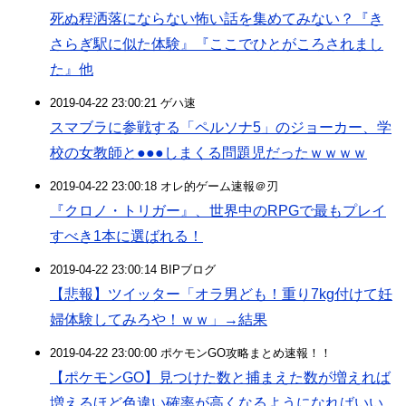
死ぬ程洒落にならない怖い話を集めてみない？『き
さらぎ駅に似た体験』『ここでひとがころされまし
た』他
2019-04-22 23:00:21 ゲハ速
スマブラに参戦する「ペルソナ5」のジョーカー、学
校の女教師と●●●しまくる問題児だったｗｗｗｗ
2019-04-22 23:00:18 オレ的ゲーム速報＠刃
『クロノ・トリガー』、世界中のRPGで最もプレイ
すべき1本に選ばれる！
2019-04-22 23:00:14 BIPブログ
【悲報】ツイッター「オラ男ども！重り7kg付けて妊
婦体験してみろや！ｗｗ」→結果
2019-04-22 23:00:00 ポケモンGO攻略まとめ速報！！
【ポケモンGO】見つけた数と捕まえた数が増えれば
増えるほど色違い確率が高くなるようになればいい