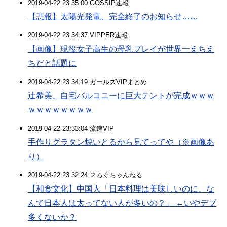
2019-04-22 23:35:00 GOSSIP速報
【悲報】太陽光発電、完全終了のお知らせ……
2019-04-22 23:34:37 VIPPER速報
【画像】現役女子高生の母乳プレイが世界一えちえ
ちだと話題に
2019-04-22 23:34:19 ガールズVIPまとめ
辻希美、自宅バルコニーに巨大テントが完成ｗｗｗ
ｗｗｗｗｗｗｗｗ
2019-04-22 23:33:04 流速VIP
手作りグラタン焼いとるから見てってや（※画像あ
り）
2019-04-22 23:32:24 ２ろぐちゃんねる
【和食文化】中国人「日本料理は美味しいのに、な
んで日本人は太ってない人が多いの？」 ←いやデブ
多くないか？