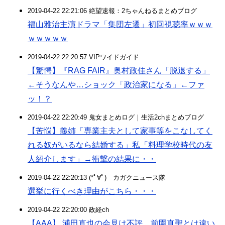
2019-04-22 22:21:06 絶望速報：2ちゃんねるまとめブログ
福山雅治主演ドラマ「集団左遷」初回視聴率ｗｗｗ
ｗｗｗｗｗ
2019-04-22 22:20:57 VIPワイドガイド
【驚愕】『RAG FAIR』奥村政佳さん「脱退する」
←そうなんや…ショック「政治家になる」←ファ
ッ！？
2019-04-22 22:20:49 鬼女まとめログ｜生活2chまとめブログ
【苦悩】義姉「専業主夫として家事等をこなしてく
れる奴がいるなら結婚する」私「料理学校時代の友
人紹介します」→衝撃の結果に・・
2019-04-22 22:20:13 (*ﾟ∀ﾟ)ゞカガクニュース隊
選挙に行くべき理由がこちら・・・
2019-04-22 22:20:00 政経ch
【AAA】 浦田直也の会見は不評…前園真聖とは違い