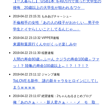
【一人暮らし】"USB1本"を49万円で買った大学生の
後悔 20歳以上の大学生が狙われるワケ
2019-04-22 23:15:31 もみあげチャ～シュ～
不倫相手の女性「あの人の様子がおかしい…男子中
学生とイヤらしいことしてるんじゃ…」
2019-04-22 23:13:32 VIPPER速報
来週秋葉原行くんやがくっそ楽しみや
2019-04-22 23:11:30 稲妻速報
人間の寿命80歳←ふーん クジラの寿命100歳←ファ
ッ！？ 陸亀の寿命100歳以上←！？ ！？！？
2019-04-22 23:11:12 ジャンプ速報
ToLOVEる新作、謎の新キャラをヒロインにしてし
まうｗｗｗｗ
2019-04-22 23:11:07 絶望速報：2ちゃんねるまとめブログ
俺「あのさぁ・・・新人君さぁ・・・メ モ 取