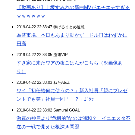
【動画あり】上坂すみれの新曲MVがエチエチすぎる
ｗｗｗｗｗｗ
2019-04-22 22:33:47 稼げるまとめ速報
為替市場、本日もあまり動かず ドル円はわずかに
円高
2019-04-22 22:33:05 流速VIP
すき家に来たワアの夜ごはんがこちら（※画像あ
り）
2019-04-22 22:33:03 ねたAtoZ
ワイ「初任給何に使うの？」新入社員「親にプレゼ
ントでも笑」社員一同「！？」ｶﾞﾀｯ
2019-04-22 22:33:02 Samurai GOAL
激震の神戸より“危機的”なのは浦和？ イニエスタ不
在の一戦で見えた根深き問題