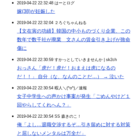
2019-04-22 22:32:48 はーとログ
嫁(38)が妊娠した
2019-04-22 22:32:04 ２ろぐちゃんねる
【文在寅の功績】韓国の中小ものづくり企業、この
数年で数千社が廃業 文さんの賃金引き上げが致命
傷に
2019-04-22 22:30:59 すかっとしていきませんか | sk2ch
おっさん「虎だ！虎だ！おまえは虎になるの
だ！！」 自分（な、なんのことだ…） → 泣いた
2019-04-22 22:30:54 暇人＼(^o^)／速報
女子中学生への声かけ事案が発生「ごめんやけど１
回やらしてくれへん？」
2019-04-22 22:30:54 SS 森きのこ！
俺「よし…退職交渉するぞ…引き留めに対する対策
と屈しないメンタルは万全だ」