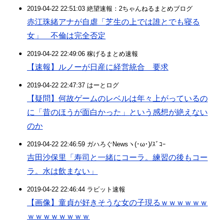
2019-04-22 22:51:03 絶望速報：2ちゃんねるまとめブログ
赤江珠緒アナが自虐「芝生の上では誰とでも寝る
女」 不倫は完全否定
2019-04-22 22:49:06 稼げるまとめ速報
【速報】ルノーが日産に経営統合 要求
2019-04-22 22:47:37 はーとログ
【疑問】何故ゲームのレベルは年々上がっているの
に「昔のほうが面白かった」という感想が絶えない
のか
2019-04-22 22:46:59 ガハろぐNewsヽ(･ω･)/ｽﾞｺｰ
吉田沙保里「寿司と一緒にコーラ。練習の後もコー
ラ。水は飲まない」
2019-04-22 22:46:44 ラビット速報
【画像】童貞が好きそうな女の子現るｗｗｗｗｗｗ
ｗｗｗｗｗｗｗｗ