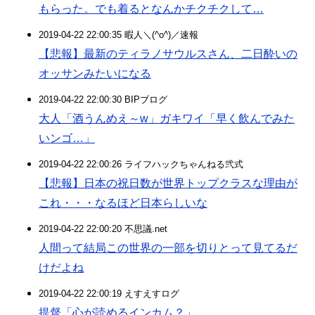
もらった。でも着るとなんかチクチクして…
2019-04-22 22:00:35 暇人＼(^o^)／速報
【悲報】最新のティラノサウルスさん、二日酔いの
オッサンみたいになる
2019-04-22 22:00:30 BIPブログ
大人「酒うんめえ～w」ガキワイ「早く飲んでみた
いンゴ…」
2019-04-22 22:00:26 ライフハックちゃんねる弐式
【悲報】日本の祝日数が世界トップクラスな理由が
これ・・・なるほど日本らしいな
2019-04-22 22:00:20 不思議.net
人間って結局この世界の一部を切りとって見てるだ
けだよね
2019-04-22 22:00:19 えすえすログ
提督「心が読めるインカム？」