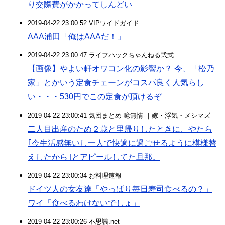
り交際費がかかってしんどい
2019-04-22 23:00:52 VIPワイドガイド
AAA浦田「俺はAAAだ！」
2019-04-22 23:00:47 ライフハックちゃんねる弐式
【画像】やよい軒オワコン化の影響か？ 今、「松乃
家」とかいう定食チェーンがコスパ良く人気らし
い・・・530円でこの定食が頂けるぞ
2019-04-22 23:00:41 気団まとめ-噫無情-｜嫁・浮気・メシマズ
二人目出産のため２歳と里帰りしたときに、やたら
｢今生活感無いし一人で快適に過ごせるように模様替
えしたから｣とアピールしてた旦那。
2019-04-22 23:00:34 お料理速報
ドイツ人の女友達「やっぱり毎日寿司食べるの？」
ワイ「食べるわけないでしょ」
2019-04-22 23:00:26 不思議.net