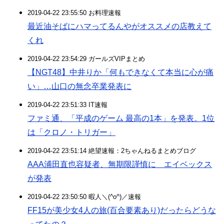
2019-04-22 23:55:50 お料理速報
最近油そばにハマってるんやがオススメの店教えて
くれ
2019-04-22 23:54:29 ガールズVIPまとめ
【NGT48】中井りか「何もできなくて本当に心が痛
い」…山口の無念卒業発表に
2019-04-22 23:51:33 IT速報
ファミ通、「平成のゲーム 最高の1本」を発表。1位
は「クロノ・トリガー」
2019-04-22 23:51:14 絶望速報：2ちゃんねるまとめブログ
AAA浦田直也容疑者、無期限謹慎に エイベックス
が発表
2019-04-22 23:50:50 暇人＼(^o^)／速報
FF15が美少女4人の旅(百合要素あり)だったらどうな