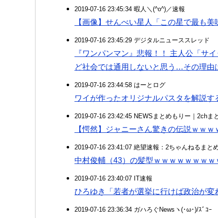
2019-07-16 23:45:34 暇人＼(^o^)／速報
【画像】せんべい星人「この星で最も美
2019-07-16 23:45:29 デジタルニューススレッド
『ワンパンマン』悲報！！ 主人公「サ
ど社会では通用しないと思う…その理由
2019-07-16 23:44:58 はーとログ
ワイが作ったオリジナルパスタを解説す
2019-07-16 23:42:45 NEWSまとめもりー｜2c
【愕然】ジャニーさん驚きの伝説ｗｗｗ
2019-07-16 23:41:07 絶望速報：2ちゃんねるま
中村俊輔（43）の髪型ｗｗｗｗｗｗｗ
2019-07-16 23:40:07 IT速報
ひろゆき「若者が選挙に行けば政治が変
2019-07-16 23:36:34 ガハろぐNewsヽ(･ω･)/ｽﾞｺｰ