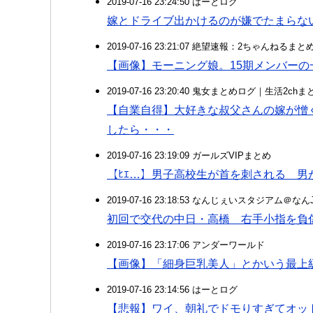
2019-07-16 23:24:50 はーとログ
嫁とドライブ出かけるのが嫌でたまらな
2019-07-16 23:21:07 絶望速報：2ちゃんねるま
【画像】モーニング娘。15期メンバー
2019-07-16 23:20:40 鬼女まとめログ｜生活2c
【自業自得】大好きな叔父さんの嫁が憎
したら・・・
2019-07-16 23:19:09 ガールズVIPまとめ
【ﾋｴ…】男子高校生が首を刺される 男
2019-07-16 23:18:53 なんじぇいスタジアム＠な
初回で交代の中日・高橋 右手小指を負傷
2019-07-16 23:17:06 アンダーワールド
【画像】「細身巨乳美人」とかいう最上級
2019-07-16 23:14:56 はーとログ
【悲報】ワイ、朝礼でドモりすぎてオッ