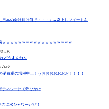
に日本の会社員は何で・・・」→炎上しツイートを
果ｗｗｗｗｗｗｗｗｗｗｗｗｗｗｗｗｗｗ
んJまとめ
これどうすんねん
とめブログ
月の消費税の増税中止！うおおおおおおお！！！！
米テネシー州で呼びかけ
りの温水シャワーだぜ！