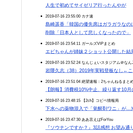
人生で初めてサイゼリア行ったんやが
2019-07-16 23:55:00 カナ速
島崎遥香「韓国の優先席はガラガラなの
削除「日本人として悲しくなったので」
2019-07-16 23:54:11 ガールズVIPまとめ
エビちゃんが姉妹２ショット公開した結
2019-07-16 23:52:24 なんじぇいスタジアム＠な
岩隈久志（38）2019年実戦登板なし←
2019-07-16 23:51:04 絶望速報：2ちゃんねるま
【朗報】消費税10%中止、繰り返す10
2019-07-16 23:48:15 【2ch】コピペ情報局
下水への薬物混入で「覚醒剤ワニ」が…
2019-07-16 23:47:30 ああ言えばForYou
『ソウナンですか？』3話感想 お望み通