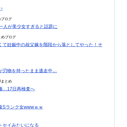
い
とめブログ
の一人が美少女すぎると話題に
hまとめブログ
くて妊娠中の叔父嫁を階段から落としてやった！そ
が刃物を持ったまま逃走中…
んJまとめ
…17日再検査へ
Sランク女wwwｗｗ
トセイみたいになる