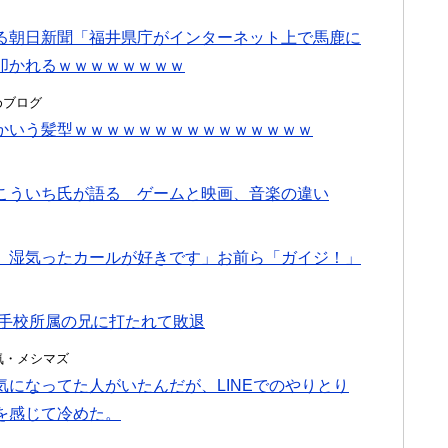
る朝日新聞「福井県庁がインターネット上で馬鹿に
叩かれるｗｗｗｗｗｗｗｗ
とめブログ
かいう髪型ｗｗｗｗｗｗｗｗｗｗｗｗｗｗｗ
こういち氏が語る ゲームと映画、音楽の違い
、湿気ったカールが好きです」お前ら「ガイジ！」
相手校所属の兄に打たれて敗退
・浮気・メシマズ
になってた人がいたんだが、LINEでのやりとり
を感じて冷めた。