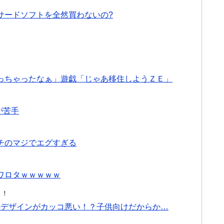
てサードソフトを全然買わないの?
っちゃったなぁ」遊戯「じゃあ移住しようＺＥ」
が苦手
チのマジでエグすぎる
ワロタｗｗｗｗｗ
！！
のデザインがカッコ悪い！？子供向けだからか…