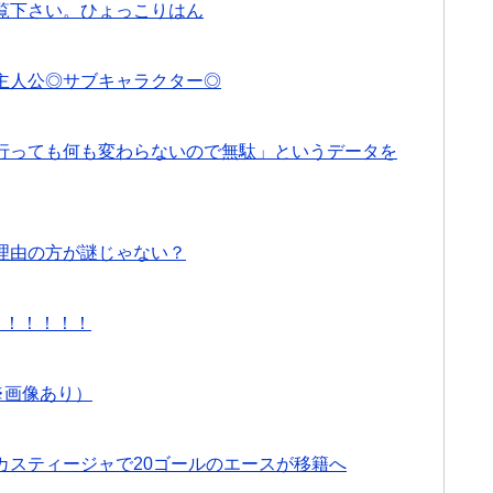
覧下さい。ひょっこりはん
主人公◎サブキャラクター◎
行っても何も変わらないので無駄」というデータを
理由の方が謎じゃない？
！！！！！！
※画像あり）
カスティージャで20ゴールのエースが移籍へ