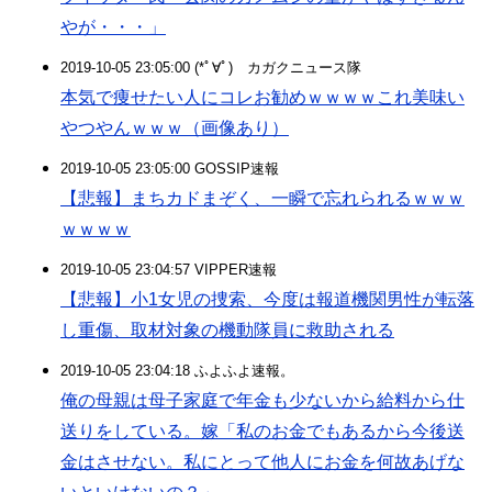
やが・・・」
2019-10-05 23:05:00 (*ﾟ∀ﾟ)ゞカガクニュース隊
本気で痩せたい人にコレお勧めｗｗｗｗこれ美味い
やつやんｗｗｗ（画像あり）
2019-10-05 23:05:00 GOSSIP速報
【悲報】まちカドまぞく、一瞬で忘れられるｗｗｗ
ｗｗｗｗ
2019-10-05 23:04:57 VIPPER速報
【悲報】小1女児の捜索、今度は報道機関男性が転落
し重傷、取材対象の機動隊員に救助される
2019-10-05 23:04:18 ふよふよ速報。
俺の母親は母子家庭で年金も少ないから給料から仕
送りをしている。嫁「私のお金でもあるから今後送
金はさせない。私にとって他人にお金を何故あげな