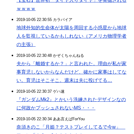
【宝石】世界初「ダイヤ入りダイヤ」を発掘される
ｗｗｗｗ
2019-10-05 22:30:55 カラパイア
地球外知的生命体が太陽を周回する小惑星から地球
人を監視しているかもしれない（アメリカ物理学者
の主張）
2019-10-05 22:30:48 かぞくちゃんねる
夫から「離婚するか？」と言われた。理由が私が家
事育児しないからなんだけど、確かに家事はしてな
い。育児はそこそこ。週末は夫に投げてる…
2019-10-05 22:30:37 ゲハ速
『ガンダムMk2』とかいう洗練されたデザインなの
に何故かプッシュされないMS・・・
2019-10-05 22:30:34 ああ言えばForYou
奈須きのこ「月姫？テストプレイしてるで今w」