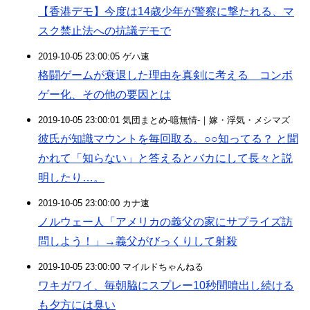
【香港デモ】今度は14歳少年が警察に撃たれる、マ
スク禁止法への抗議デモで
2019-10-05 23:00:05 ゲハ速
格闘ゲームが衰退した理由を真剣に考える コンボ
ゲー化、その他の要因とは
2019-10-05 23:00:01 気団まとめ-噫無情-｜嫁・浮気・メシマズ
彼氏が知識マウントを毎回取る。○○知ってる？ と聞
かれて「知らない」と答えるとバカにして長々と説
明したり…。
2019-10-05 23:00:00 カナ速
ノルウェー人「アメリカの義父の家にサプライズ訪
問しよう！」→義父がびっくりして射殺
2019-10-05 23:00:00 マイルドちゃんねる
ワキガワイ、毎朝脇にスプレー10秒間噴出し続ける
も夕方には臭い