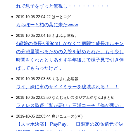
れで息子をずっと無視し・・・・・・・・・
2019-10-05 22:04:22 はーとログ
ららぽーと柏の葉に来たwww
2019-10-05 22:04:16 ふよふよ速報。
4歳娘の身長が89cmしかなくて病院で成長ホルモン
の分泌量調べるための入院を勧められた。もう少し
時間をくれととりあえず半年後まで様子見で引き伸
ばしてもらったけど…
2019-10-05 22:03:56 くるまにあ速報
ワイ、妹に車のサイドミラーを破壊される！！！
2019-10-05 22:03:50 なんじぇいスタジアム＠なんJまとめ
ラミレス監督「私が悪い」三浦コーチ「俺が悪い」
2019-10-05 22:03:44 痛いニュース(ﾉ∀`)
【スマホ決済】 PayPay、一日限定の20％還元で決