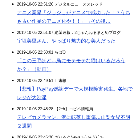
2019-10-05 22:51:26 デジタルニューススレッド
アニメ業界「ジョジョがアニメで成功した！？うち
も古い作品のアニメ化や！！」→その後…
2019-10-05 22:51:07 絶望速報：2ちゃんねるまとめブログ
宇垣美里さん、やっぱり魅力的な美人だった
2019-10-05 22:50:01 らばQ
「この三毛ほど…鳥にモテモテな猫はいるだろう
か？」（動画）
2019-10-05 22:49:51 IT速報
【悲報】PayPay感謝デーで大規模障害発生。各地で
レジが大渋滞
2019-10-05 22:48:28 【2ch】コピペ情報局
テレビカメラマン、沢に転落し重傷…山梨女児不明
２週間
2019-10-05 22:46:30 ガハろぐNewsヽ(･ω･)/ｽﾞｺｰ