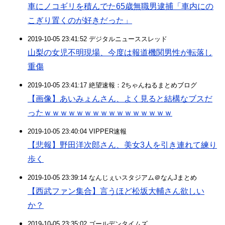
車にノコギリを積んでた65歳無職男逮捕「車内にの
こぎり置くのが好きだった」
2019-10-05 23:41:52 デジタルニューススレッド
山梨の女児不明現場、今度は報道機関男性が転落し
重傷
2019-10-05 23:41:17 絶望速報：2ちゃんねるまとめブログ
【画像】あいみょんさん、よく見ると結構なブスだ
ったｗｗｗｗｗｗｗｗｗｗｗｗｗｗｗｗ
2019-10-05 23:40:04 VIPPER速報
【悲報】野田洋次郎さん、美女3人を引き連れて練り
歩く
2019-10-05 23:39:14 なんじぇいスタジアム＠なんJまとめ
【西武ファン集合】言うほど松坂大輔さん欲しい
か？
2019-10-05 23:35:02 ゴールデンタイムズ