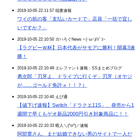
2019-10-05 22:11:57 稲妻速報
ワイの前の客「支払いカードで」店員「一括で宜し
いですか？」
2019-10-05 22:10:50 ガハろぐNewsヽ(･ω･)/ｽﾞｺｰ
【ラグビーＷ杯】日本代表がサモアに勝利！開幕3連
勝！
2019-10-05 22:10:49 エレファント速報：SSまとめブログ
勇次郎「刃牙よ、ドライブに行くぞ」刃牙（オヤジ
が……ゴールド免許ォ！！？）
2019-10-05 22:10:40 えび通
【値下げ速報】Switch「ドラクエ11S」、発売から1
週間で早くもゲオ新品2000円引き対象商品に！！
2019-10-05 22:10:33 暇人＼(^o^)／速報
阿部寛さん、まだ結婚できない男のサイトで一人だ