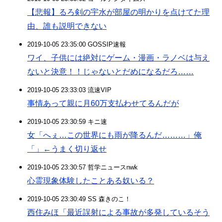
【悲報】るろ剣の宇水が部屋の明かりを点けてた理
由、誰も説明できない
2019-10-05 23:35:00 GOSSIP速報
ワイ、子供には絶対にゲーム・漫画・ラノベは与え
ないと決意！！じゃないとだめになるだろ……
2019-10-05 23:33:03 流速VIP
事情あって親に月60万支払わせてるんだが
2019-10-05 23:30:59 キニ速
女「へぇ…この世界にも雨が降るんだ………」俺
「」←うまく切り返せ
2019-10-05 23:30:57 哲学ニュースnwk
心霊現象体験したことある奴いる？
2019-10-05 23:30:49 SS 森きのこ！
西住みほ「最近誤射による事故が多発しているそう