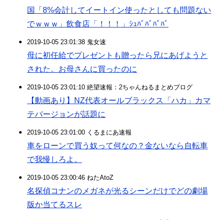
国「8%会計してイートイン使ったとしても問題ない
でｗｗｗ」飲食店「！！！」ｼｭﾊﾞﾊﾞﾊﾞﾊﾞ
2019-10-05 23:01:38 鬼女速
母に初任給でプレゼントも贈ったら兄にあげようと
された。お母さんに買ったのに
2019-10-05 23:01:10 絶望速報：2ちゃんねるまとめブログ
【動画あり】NZ代表オールブラックス「ハカ」カマ
テバージョンが話題に
2019-10-05 23:01:00 くるまにあ速報
車をローンで買う奴って何なの？金ないなら自転車
で我慢しろよ。
2019-10-05 23:00:46 ねたAtoZ
名探偵コナンのメガネが光るシーンだけでどの劇場
版か当てるスレ