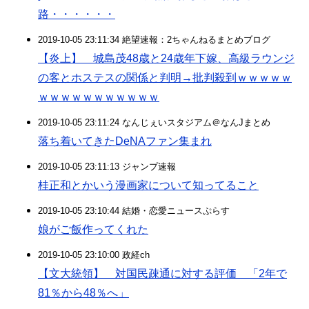
路・・・・・・
2019-10-05 23:11:34 絶望速報：2ちゃんねるまとめブログ
【炎上】 城島茂48歳と24歳年下嫁、高級ラウンジ
の客とホステスの関係と判明→批判殺到ｗｗｗｗｗ
ｗｗｗｗｗｗｗｗｗｗｗ
2019-10-05 23:11:24 なんじぇいスタジアム＠なんJまとめ
落ち着いてきたDeNAファン集まれ
2019-10-05 23:11:13 ジャンプ速報
桂正和とかいう漫画家について知ってること
2019-10-05 23:10:44 結婚・恋愛ニュースぷらす
娘がご飯作ってくれた
2019-10-05 23:10:00 政経ch
【文大統領】 対国民疎通に対する評価 「2年で
81％から48％へ」