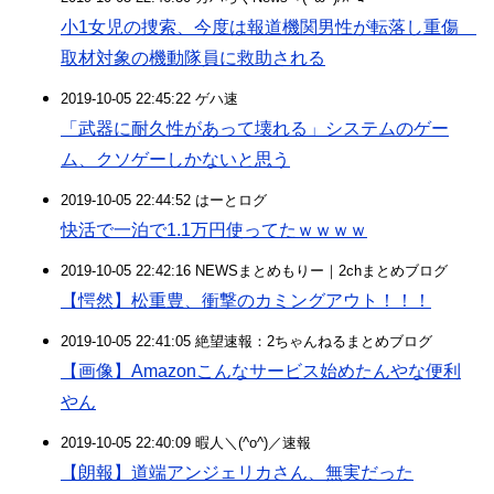
小1女児の捜索、今度は報道機関男性が転落し重傷
取材対象の機動隊員に救助される
2019-10-05 22:45:22 ゲハ速
「武器に耐久性があって壊れる」システムのゲー
ム、クソゲーしかないと思う
2019-10-05 22:44:52 はーとログ
快活で一泊で1.1万円使ってたｗｗｗｗ
2019-10-05 22:42:16 NEWSまとめもりー｜2chまとめブログ
【愕然】松重豊、衝撃のカミングアウト！！！
2019-10-05 22:41:05 絶望速報：2ちゃんねるまとめブログ
【画像】Amazonこんなサービス始めたんやな便利
やん
2019-10-05 22:40:09 暇人＼(^o^)／速報
【朗報】道端アンジェリカさん、無実だった