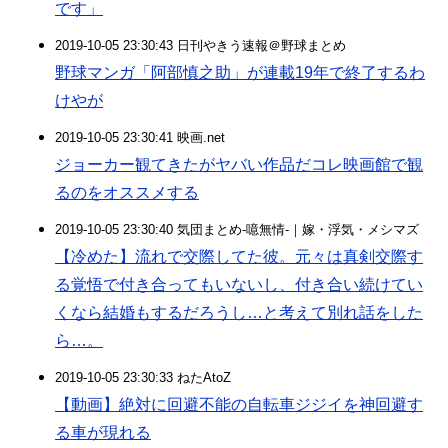
です」
2019-10-05 23:30:43 日刊やきう速報＠野球まとめ
野球マンガ「阿部慎之助」が連載19年で終了するわ
けやが
2019-10-05 23:30:41 映画.net
ジョーカー観てきたがヤバい作品だコレ映画館で観
るのをオススメする
2019-10-05 23:30:40 気団まとめ-噫無情-｜嫁・浮気・メシマズ
【冷めた】流れで交際してた彼。元々は真剣交際す
る覚悟で付き合ってもいないし、付き合い続けてい
くなら結婚もするだろうし…と考えて別れ話をした
ら…。
2019-10-05 23:30:33 ねたAtoZ
【動画】絶対に回避不能の自転車ジジイを神回避す
る車が現れる