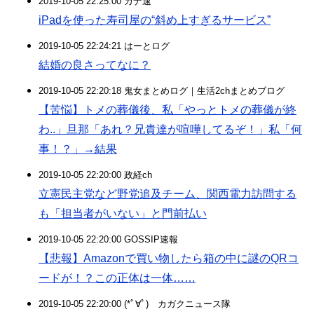
2019-10-05 22:25:00 カナ速
iPadを使った寿司屋の“斜め上すぎるサービス”
2019-10-05 22:24:21 はーとログ
結婚の良さってなに？
2019-10-05 22:20:18 鬼女まとめログ｜生活2chまとめブログ
【苦悩】トメの葬儀後、私「やっとトメの葬儀が終
わ..」旦那「あれ？兄貴達が喧嘩してるぞ！」私「何
事！？」→結果
2019-10-05 22:20:00 政経ch
立憲民主党など野党追及チーム、関西電力訪問する
も「担当者がいない」と門前払い
2019-10-05 22:20:00 GOSSIP速報
【悲報】Amazonで買い物したら箱の中に謎のQRコ
ードが！？この正体は一体……
2019-10-05 22:20:00 (*ﾟ∀ﾟ)ゞカガクニュース隊