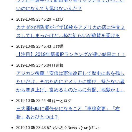
ラグビー選手って筋肉モリモリマッチョでかっこい
いのになんで人気出ないんだ？
2019-10-05 23:46:20 らばQ
カナダの消防署がピザ18枚をアメリカの店に注文ミ
スしてしまったけど…粋な計らいが称賛を受ける
2019-10-05 23:45:43 えび通
【注目】2019年新規IPランキングが凄い結果に！！
2019-10-05 23:45:04 IT速報
アジカン後藤「安倍は憲法改正して歴史に名を残し
たいだけ。そのためにアメリカに媚び、持たない者
から巻き上げ、富めるものたちに分配、地獄かよ」
2019-10-05 23:44:48 はーとログ
三大運転時に運任せになること「車線変更」「右
折」あとひとつは？
2019-10-05 23:43:57 ガハろぐNewsヽ(･ω･)/ｽﾞｺｰ