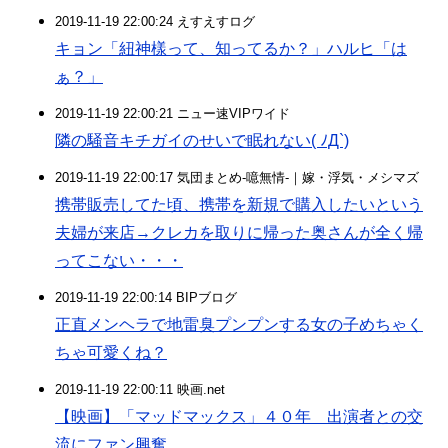
2019-11-19 22:00:24 えすえすログ
キョン「紐神樣って、知ってるか？」ハルヒ「は
ぁ？」
2019-11-19 22:00:21 ニュー速VIPワイド
隣の騒音キチガイのせいで眠れない( ﾉД`)
2019-11-19 22:00:17 気団まとめ-噫無情-｜嫁・浮気・メシマズ
携帯販売してた頃、携帯を新規で購入したいという
夫婦が来店→クレカを取りに帰った奥さんが全く帰
ってこない・・・
2019-11-19 22:00:14 BIPブログ
正直メンヘラで地雷臭プンプンする女の子めちゃく
ちゃ可愛くね？
2019-11-19 22:00:11 映画.net
【映画】「マッドマックス」４０年 出演者との交
流にファン興奮