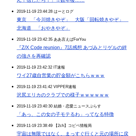
ん！信じたろ！」→数年後……
2019-11-19 23:44:28 はーとログ
東京 「今川焼きやぞ」 大阪「回転焼きやぞ」
北海道 「おやきやぞ」
2019-11-19 23:42:35 ああ言えばForYou
『Z/X Code reunion』7話感想 あづみとリゲルの絆
の強さを再確認
2019-11-19 23:42:32 IT速報
ワイ27歳自営業の貯金額がこちらｗｗｗ
2019-11-19 23:41:42 VIPPER速報
沢尻エリカのクラブでの様子ｗｗｗｗｗｗ
2019-11-19 23:40:30 結婚・恋愛ニュースぷらす
「あっ、この女の子モテるわ」ってなる特徴
2019-11-19 23:38:49 【2ch】コピペ情報局
宇宙は無限ではなく、まっすぐ行くと元の場所に戻