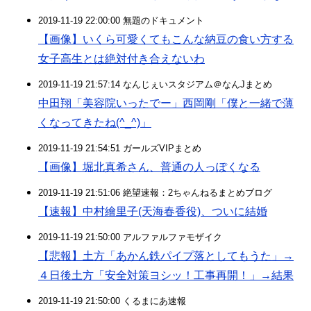
2019-11-19 22:00:00 無題のドキュメント
【画像】いくら可愛くてもこんな納豆の食い方する
女子高生とは絶対付き合えないわ
2019-11-19 21:57:14 なんじぇいスタジアム＠なんJまとめ
中田翔「美容院いったでー」西岡剛「僕と一緒で薄
くなってきたね(^_^)」
2019-11-19 21:54:51 ガールズVIPまとめ
【画像】堀北真希さん、普通の人っぽくなる
2019-11-19 21:51:06 絶望速報：2ちゃんねるまとめブログ
【速報】中村繪里子(天海春香役)、ついに結婚
2019-11-19 21:50:00 アルファルファモザイク
【悲報】土方「あかん鉄パイプ落としてもうた」→
４日後土方「安全対策ヨシッ！工事再開！」→結果
2019-11-19 21:50:00 くるまにあ速報