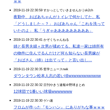
ｗｗ
2019-11-19 22:30:59 すかっとしていきませんか | sk2ch
夜勤中、おばあちゃんがトイレで何かしてた。私
「どうしました～？」 おばあちゃん「これを洗って
いたのよ」 私「うぎゃあああああああああ」
2019-11-19 22:30:41 かぞくちゃんねる
姉と長男夫婦＋次男が揉めてる。私達一家は姉所有
の物件に住んでるんだけど何も知らない長男嫁が
「おばさん（姉）は出てって」と言い出し…
2019-11-19 22:30:35 哲学ニュースnwk
ダウンタウン松本人志の若い頃wxwxwxwxwxwxw
2019-11-19 22:30:32 日刊やきう速報＠野球まとめ
12球団で1番いい球場wwwwwww
2019-11-19 22:30:30 ゲハ速
フロムが作った『モンハン』 にありがちな事ｗｗｗ