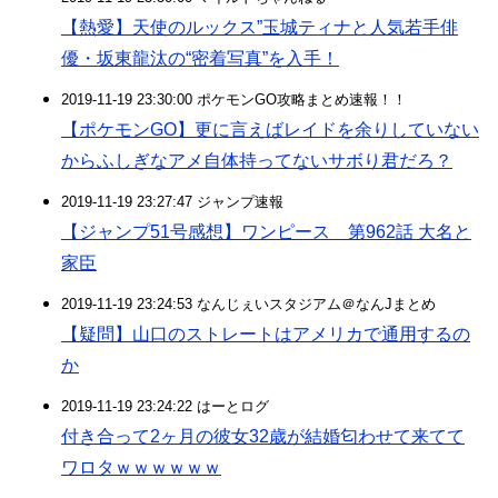
【熱愛】天使のルックス”玉城ティナと人気若手俳
優・坂東龍汰の“密着写真”を入手！
2019-11-19 23:30:00 ポケモンGO攻略まとめ速報！！
【ポケモンGO】更に言えばレイドを余りしていない
からふしぎなアメ自体持ってないサボり君だろ？
2019-11-19 23:27:47 ジャンプ速報
【ジャンプ51号感想】ワンピース 第962話 大名と
家臣
2019-11-19 23:24:53 なんじぇいスタジアム＠なんJまとめ
【疑問】山口のストレートはアメリカで通用するの
か
2019-11-19 23:24:22 はーとログ
付き合って2ヶ月の彼女32歳が結婚匂わせて来てて
ワロタｗｗｗｗｗｗ