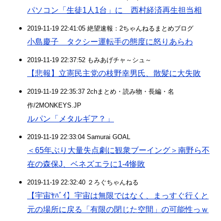
パソコン「生徒1人1台」に 西村経済再生担当相
2019-11-19 22:41:05 絶望速報：2ちゃんねるまとめブログ
小島慶子 タクシー運転手の態度に怒りあらわ
2019-11-19 22:37:52 もみあげチャ～シュ～
【悲報】立憲民主党の枝野幸男氏、散髪に大失敗
2019-11-19 22:35:37 2chまとめ・読み物・長編・名
作/2MONKEYS.JP
ルパン「メタルギア？」
2019-11-19 22:33:04 Samurai GOAL
＜65年ぶり大量失点劇に観衆ブーイング＞南野ら不
在の森保J、ベネズエラに1-4惨敗
2019-11-19 22:32:40 ２ろぐちゃんねる
【宇宙ﾔﾊﾞｲ】宇宙は無限ではなく、まっすぐ行くと
元の場所に戻る「有限の閉じた空間」の可能性っｗ