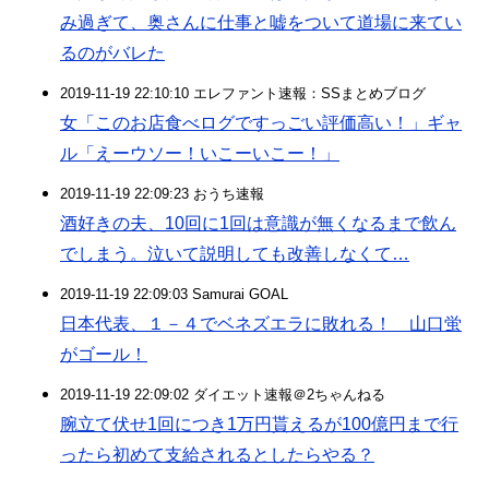
み過ぎて、奥さんに仕事と嘘をついて道場に来てい
るのがバレた
2019-11-19 22:10:10 エレファント速報：SSまとめブログ
女「このお店食べログですっごい評価高い！」ギャ
ル「えーウソー！いこーいこー！」
2019-11-19 22:09:23 おうち速報
酒好きの夫、10回に1回は意識が無くなるまで飲ん
でしまう。泣いて説明しても改善しなくて…
2019-11-19 22:09:03 Samurai GOAL
日本代表、１－４でベネズエラに敗れる！ 山口蛍
がゴール！
2019-11-19 22:09:02 ダイエット速報＠2ちゃんねる
腕立て伏せ1回につき1万円貰えるが100億円まで行
ったら初めて支給されるとしたらやる？