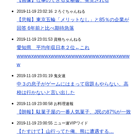
【画像】仕事のできる女秘書、発見される
2019-11-19 23:02:16 ２ろぐちゃんねる
【悲報】東京五輪「メリットなし」と85％の企業が
回答 6年前と比べ期待急落
2019-11-19 23:01:53 資格ちゃんねる
愛知県 平均年収日本２位←これ
wwwwxwwwwxwwwwxwwwwxwwwwxwwwwxwww
w
2019-11-19 23:01:19 鬼女速
中３の息子がゲームにはまって宿題もやらない。高
校は行かないと言い出した
2019-11-19 23:00:58 お料理速報
【朗報】駄菓子屋の一番人気菓子、J民の87%が一致
2019-11-19 23:00:55 ニュー速VIPワイド
【たすけて】山行ってた俺、熊に遭遇する…