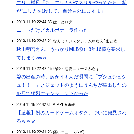
エリカ様母「もしエリカがクスリをやってたら、私
が(エリカを)殺して、自分も死にますよ」
2019-11-19 22:44:35 はーとログ
ニートだけどカルボナーラ作った
2019-11-19 22:43:21 なんじぇいスタジアム＠なんJまとめ
秋山翔吾さん、うっかりMLB側に3年16億を要求し
てしまうwww
2019-11-19 22:42:45 結婚・恋愛ニュースぷらす
嫁の出産の時、嫁がイキんだ瞬間に「ブシュシュシ
ュ！！！」とジェットのようにうんちが噴出したの
を見て猛烈にテンション下がった
2019-11-19 22:42:08 VIPPER速報
【速報】例のカードゲームオタク、ついに発見され
るｗｗｗ
2019-11-19 22:41:26 痛いニュース(ﾉ∀`)