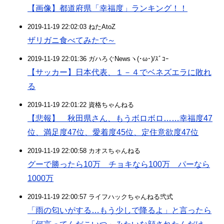
【画像】都道府県「幸福度」ランキング！！
2019-11-19 22:02:03 ねたAtoZ
ザリガニ食べてみたで～
2019-11-19 22:01:36 ガハろぐNewsヽ(･ω･)/ｽﾞｺｰ
【サッカー】日本代表、１－４でベネズエラに敗れ
る
2019-11-19 22:01:22 資格ちゃんねる
【悲報】 秋田県さん、もうボロボロ……幸福度47
位、満足度47位、愛着度45位、定住意欲度47位
2019-11-19 22:00:58 カオスちゃんねる
グーで勝ったら10万 チョキなら100万 パーなら
1000万
2019-11-19 22:00:57 ライフハックちゃんねる弐式
「雨の匂いがする…もう少しで降るよ」と言ったら