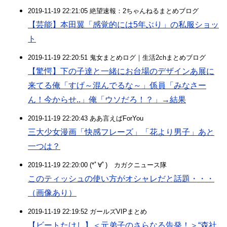
2019-11-19 22:21:05 絶望速報：2ちゃんねるまとめブログ
【芸能】本田翼「感覚的には5年ぶり」の私服ショッ
ト
2019-11-19 22:20:51 鬼女まとめログ｜生活2chまとめブログ
【驚愕】下の子達と一緒にお台場のデザインあ展に
来てる俺「すげ～混んでるな～」係員「みなさー
ん！今からせ..」俺「ウソだろ！？」→結果
2019-11-19 22:20:43 ああ言えばForYou
三大少女漫画「快感フレーズ」「花より男子」あと
一つは？
2019-11-19 22:20:00 (*ﾟ∀ﾟ)ゞカガクニュース隊
このティッシュの使い方がオシャレだと話題・・・
（画像あり）
2019-11-19 22:19:52 ガールズVIPまとめ
【ビートたけし】＜元弟子のさらなる告発！＞“森社