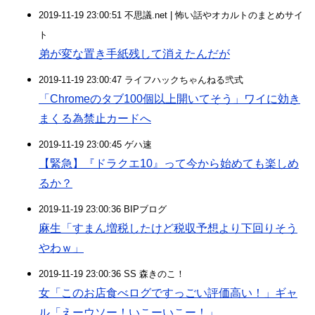
2019-11-19 23:00:51 不思議.net | 怖い話やオカルトのまとめサイ
ト
弟が変な置き手紙残して消えたんだが
2019-11-19 23:00:47 ライフハックちゃんねる弐式
「Chromeのタブ100個以上開いてそう」ワイに効き
まくる為禁止カードへ
2019-11-19 23:00:45 ゲハ速
【緊急】『ドラクエ10』って今から始めても楽しめ
るか？
2019-11-19 23:00:36 BIPブログ
麻生「すまん増税したけど税収予想より下回りそう
やわｗ」
2019-11-19 23:00:36 SS 森きのこ！
女「このお店食べログですっごい評価高い！」ギャ
ル「えーウソー！いこーいこー！」