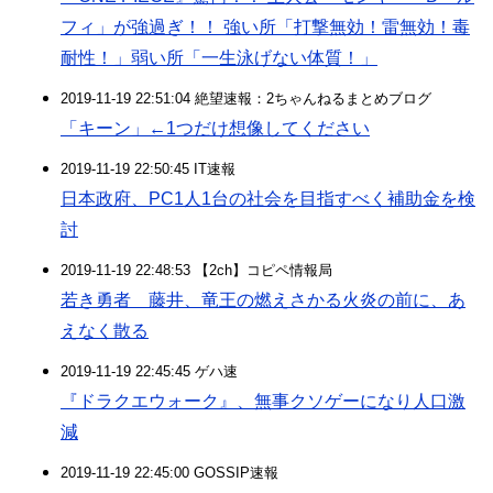
フィ」が強過ぎ！！ 強い所「打撃無効！雷無効！毒
耐性！」弱い所「一生泳げない体質！」
2019-11-19 22:51:04 絶望速報：2ちゃんねるまとめブログ
「キーン」←1つだけ想像してください
2019-11-19 22:50:45 IT速報
日本政府、PC1人1台の社会を目指すべく補助金を検
討
2019-11-19 22:48:53 【2ch】コピペ情報局
若き勇者 藤井、竜王の燃えさかる火炎の前に、あ
えなく散る
2019-11-19 22:45:45 ゲハ速
『ドラクエウォーク』、無事クソゲーになり人口激
減
2019-11-19 22:45:00 GOSSIP速報