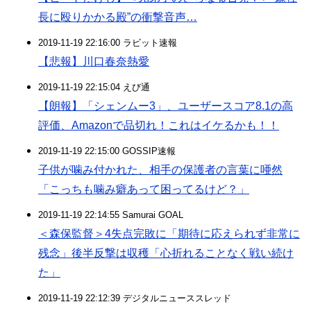
長に殴りかかる殿”の衝撃音声…
2019-11-19 22:16:00 ラビット速報
【悲報】川口春奈熱愛
2019-11-19 22:15:04 えび通
【朗報】「シェンムー3」、ユーザースコア8.1の高
評価、Amazonで品切れ！これはイケるかも！！
2019-11-19 22:15:00 GOSSIP速報
子供が噛み付かれた、相手の保護者の言葉に唖然
「こっちも噛み癖あって困ってるけど？」
2019-11-19 22:14:55 Samurai GOAL
＜森保監督＞4失点完敗に「期待に応えられず非常に
残念」後半反撃は収穫「心折れることなく戦い続け
た」
2019-11-19 22:12:39 デジタルニューススレッド