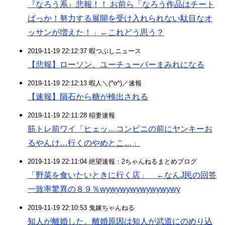
『なろう系』悲報！！ お前ら「なろう作品はチート
ばっか！努力する展開を受け入れられない駄目なオ
ッサンが増えた！」←これどう思う？
2019-11-19 22:12:37 暇つぶしニュース
【悲報】ローソン、ユーチューバーまみれになる
2019-11-19 22:12:13 暇人＼(^o^)／速報
【速報】隕石から糖が検出される
2019-11-19 22:11:28 稲妻速報
筋トレ前ワイ「ヒェッ…コンビニの前にヤンキーお
るやんけ…行くのやめとこ…」
2019-11-19 22:11:04 絶望速報：2ちゃんねるまとめブログ
「野菜を食いたいときに行く店」 ←なんJ民の回答
一致率驚異の８９％wywywywywywywywy
2019-11-19 22:10:53 鬼嫁ちゃんねる
知人が離婚した。離婚原因は知人が武道にのめり込