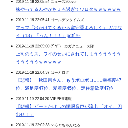
2019-11-19 22:05:54 ニュース30over
株やってるんやがちょろ過ぎてワロタｗｗｗｗｗｗ
2019-11-19 22:05:41 ゴールデンタイムズ
マッマ「出かけてくるから留守番よろしく」 ガキワ
イ（13）「うん！！！」pcﾎﾟﾁｰ
2019-11-19 22:05:00 (*ﾟ∀ﾟ)ゞカガクニュース隊
上司のミス、ワイのせいにされてしまうううううう
うううううｗｗｗｗｗ
2019-11-19 22:04:37 はーとログ
【悲報】 秋田県さん、もうボロボロ……幸福度47
位、満足度47位、愛着度45位、定住意欲度47位
2019-11-19 22:04:20 VIPPER速報
【悲報】ビートたけしの恫喝音声が流出 「オイ、刀
出せ！」
2019-11-19 22:02:38 ２ろぐちゃんねる