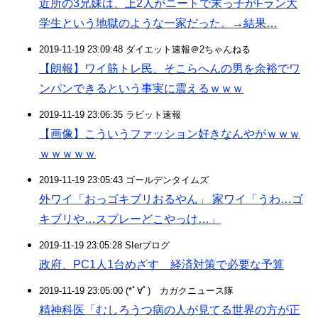
近所の3兄妹は、上2人がニートで末っ子がFラン大
学生という地獄のような一家だった。→結果…
2019-11-19 23:09:48 ダイエット速報＠2ちゃんねる
【朗報】ワイ筋トレ民、そこらへんの男を余裕でワ
ンパンできるという事実に震えるｗｗｗ
2019-11-19 23:06:35 ラビット速報
【画像】こういうファッション好きなんやがｗｗｗ
ｗｗｗｗｗ
2019-11-19 23:05:43 ゴールデンタイムズ
外ワイ「おっゴキブリおるやん」 家ワイ「うわ…ゴ
キブリや…スプレーどこやっけ…」
2019-11-19 23:05:28 SIerブログ
政府、PC1人1台めざす 経済対策で必要な予算
2019-11-19 23:05:00 (*ﾟ∀ﾟ)ゞカガクニュース隊
精神科医「むしろうつ病の人が見てる世界の方が正