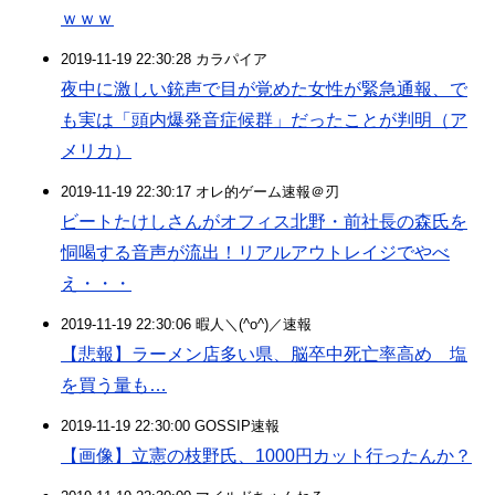
ｗｗｗ
2019-11-19 22:30:28 カラパイア
夜中に激しい銃声で目が覚めた女性が緊急通報、で
も実は「頭内爆発音症候群」だったことが判明（ア
メリカ）
2019-11-19 22:30:17 オレ的ゲーム速報＠刃
ビートたけしさんがオフィス北野・前社長の森氏を
恫喝する音声が流出！リアルアウトレイジでやべ
え・・・
2019-11-19 22:30:06 暇人＼(^o^)／速報
【悲報】ラーメン店多い県、脳卒中死亡率高め 塩
を買う量も…
2019-11-19 22:30:00 GOSSIP速報
【画像】立憲の枝野氏、1000円カット行ったんか？