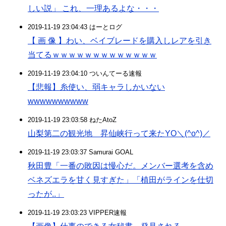
しい説」 これ、一理あるよな・・・
2019-11-19 23:04:43 はーとログ
【 画 像 】わい、ベイブレードを購入しレアを引き
当てるｗｗｗｗｗｗｗｗｗｗｗｗｗ
2019-11-19 23:04:10 ついんてーる速報
【悲報】糸使い、弱キャラしかいない
wwwwwwwwww
2019-11-19 23:03:58 ねたAtoZ
山梨第二の観光地 昇仙峡行って来たYO＼(^o^)／
2019-11-19 23:03:37 Samurai GOAL
秋田豊「一番の敗因は慢心だ。メンバー選考を含め
ベネズエラを甘く見すぎた」「植田がラインを仕切
ったが..」
2019-11-19 23:03:23 VIPPER速報