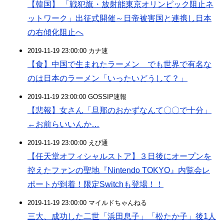
【韓国】 「戦犯旗・放射能東京オリンピック阻止ネ
ットワーク」出征式開催～日帝被害国と連携し日本
の右傾化阻止へ
2019-11-19 23:00:00 カナ速
【食】中国で生まれたラーメン でも世界で有名な
のは日本のラーメン「いったいどうして？」
2019-11-19 23:00:00 GOSSIP速報
【悲報】女さん「旦那のおかずなんて〇〇で十分」
←お前らいいんか…
2019-11-19 23:00:00 えび通
【任天堂オフィシャルストア】３日後にオープンを
控えたファンの聖地『Nintendo TOKYO』内覧会レ
ポートが到着！限定Switchも登場！！
2019-11-19 23:00:00 マイルドちゃんねる
三大、成功した二世「浜田息子」「松たか子」後1人