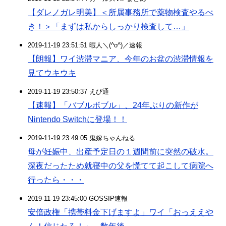
【ダレノガレ明美】＜所属事務所で薬物検査やるべ
き！＞「まずは私からしっかり検査して…」
2019-11-19 23:51:51 暇人＼(^o^)／速報
【朗報】ワイ渋滞マニア、今年のお盆の渋滞情報を
見てウキウキ
2019-11-19 23:50:37 えび通
【速報】「バブルボブル」、24年ぶりの新作が
Nintendo Switchに登場！！
2019-11-19 23:49:05 鬼嫁ちゃんねる
母が妊娠中、出産予定日の１週間前に突然の破水。
深夜だったため就寝中の父を慌てて起こして病院へ
行ったら・・・
2019-11-19 23:45:00 GOSSIP速報
安倍政権「携帯料金下げますよ」ワイ「おっええや