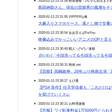
2020-01-13 23:31:09 絶望速報：2ちゃんねるま
島田紳助さん、現在の芸能界の風潮をチ
2020-01-13 23:31:05 VIPPERな俺
大麻入りスマホケース、落とし物で交番
2020-01-13 23:30:54 ああ言えばForYou
映像込みでかっこいいアニメのOPと言
2020-01-13 23:30:40 暇人＼(^o^)／速報
彡(○)(○)「今頭洗ってる今頭洗ってる今頭
2020-01-13 23:30:31 映画.net
【芸能】高嶋政伸、26年ぶり映画主演「
2020-01-13 23:30:27 えび通
【PS4 良作】任天堂信者も「これだけ
を挙げていくスレ
2020-01-13 23:30:21 お料理速報
【悲報】ワイ駐車料金1万5000円とられ