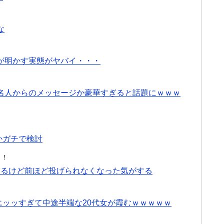
な
が明かす実態がヤバイ・・・
名人からのメッセージか豪華すぎると話題にｗｗｗ
かガチで検討
！！
てるけど前ほど投げられなくなった気がする
にエッッすぎて中途半端な20代女が霞むｗｗｗｗｗ