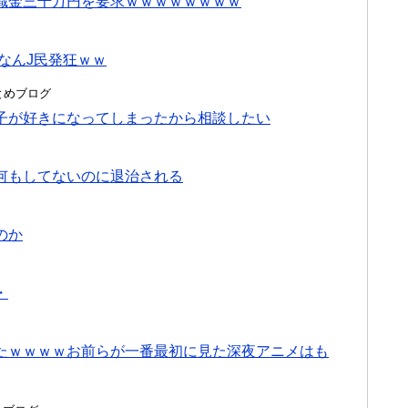
職金三千万円を要求ｗｗｗｗｗｗｗｗ
なんJ民発狂ｗｗ
hまとめブログ
子が好きになってしまったから相談したい
何もしてないのに退治される
のか
・
たｗｗｗｗお前らが一番最初に見た深夜アニメはも