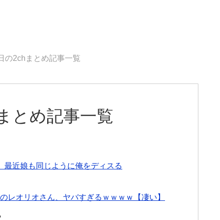
3日の2chまとめ記事一覧
chまとめ記事一覧
。最近娘も同じように俺をディスる
初登場のレオリオさん、ヤバすぎるｗｗｗｗ【凄い】
る