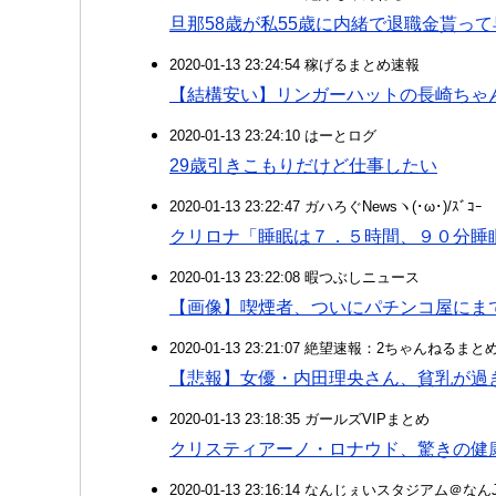
旦那58歳が私55歳に内緒で退職金貰っ
2020-01-13 23:24:54 稼げるまとめ速報
【結構安い】リンガーハットの長崎ちゃ
2020-01-13 23:24:10 はーとログ
29歳引きこもりだけど仕事したい
2020-01-13 23:22:47 ガハろぐNewsヽ(･ω･)/ｽﾞｺｰ
クリロナ「睡眠は７．５時間、９０分睡
2020-01-13 23:22:08 暇つぶしニュース
【画像】喫煙者、ついにパチンコ屋にま
2020-01-13 23:21:07 絶望速報：2ちゃんねるま
【悲報】女優・内田理央さん、貧乳が過
2020-01-13 23:18:35 ガールズVIPまとめ
クリスティアーノ・ロナウド、驚きの健
2020-01-13 23:16:14 なんじぇいスタジアム＠な