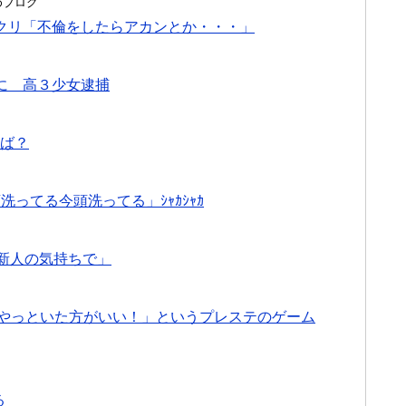
とめブログ
クリ「不倫をしたらアカンとか・・・」
に 高３少女逮捕
えば？
洗ってる今頭洗ってる」ｼｬｶｼｬｶ
新人の気持ちで」
はやっといた方がいい！」というプレステのゲーム
る