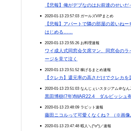
【悲報】俺がデブなのはお前達のせいだ
2020-01-13 23:57:03 ガールズVIPまとめ
【悲報】アパートで隣の部屋の若いねー
はじめる……
2020-01-13 23:55:26 お料理速報
ワイ成人式同窓会欠席マン、同窓会のラ
ージを見て泣く
2020-01-13 23:51:52 稼げるまとめ速報
【クレカ】還元率の高さだけでクレカを
2020-01-13 23:51:03 なんじぇいスタジアム＠な
黒田博樹(7年)fWAR22.4 ダルビッシュ有(8
2020-01-13 23:48:09 ラビット速報
藤田ニコルって可愛くなくね？ （※画像
2020-01-13 23:47:48 暇人＼(^o^)／速報