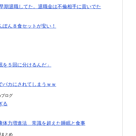
て早期退職してた。退職金は不倫相手に貢いでた
んぽん８食セットが安い！
眠を５回に分けるんだ」
でバカにされてしまうｗｗ
とめブログ
ぎる
康体力増進法 常識を超えた睡眠と食事
んJまとめ