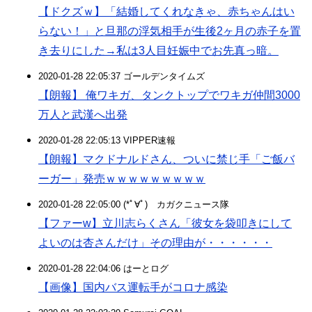
【ドクズｗ】「結婚してくれなきゃ、赤ちゃんはい
らない！」と旦那の浮気相手が生後2ヶ月の赤子を置
き去りにした→私は3人目妊娠中でお先真っ暗。
2020-01-28 22:05:37 ゴールデンタイムズ
【朗報】 俺ワキガ、タンクトップでワキガ仲間3000
万人と武漢へ出発
2020-01-28 22:05:13 VIPPER速報
【朗報】マクドナルドさん、ついに禁じ手「ご飯バ
ーガー」発売ｗｗｗｗｗｗｗｗｗ
2020-01-28 22:05:00 (*ﾟ∀ﾟ)ゞカガクニュース隊
【ファーw】立川志らくさん「彼女を袋叩きにして
よいのは杏さんだけ」その理由が・・・・・・
2020-01-28 22:04:06 はーとログ
【画像】国内バス運転手がコロナ感染