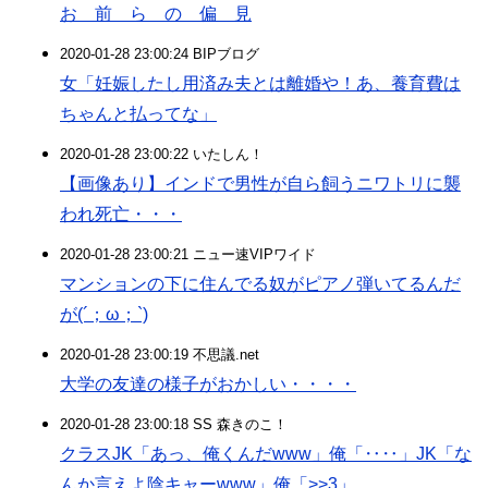
お 前 ら の 偏 見
2020-01-28 23:00:24 BIPブログ
女「妊娠したし用済み夫とは離婚や！あ、養育費は
ちゃんと払ってな」
2020-01-28 23:00:22 いたしん！
【画像あり】インドで男性が自ら飼うニワトリに襲
われ死亡・・・
2020-01-28 23:00:21 ニュー速VIPワイド
マンションの下に住んでる奴がピアノ弾いてるんだ
が(´；ω；`)
2020-01-28 23:00:19 不思議.net
大学の友達の様子がおかしい・・・・
2020-01-28 23:00:18 SS 森きのこ！
クラスJK「あっ、俺くんだwww」俺「‥‥」JK「な
んか言えよ陰キャーwww」俺「>>3」