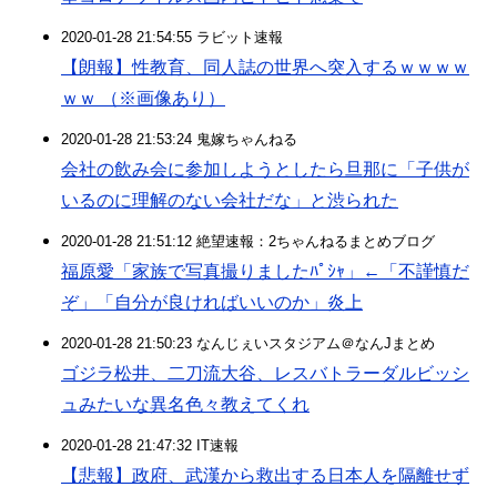
2020-01-28 21:54:55 ラビット速報
【朗報】性教育、同人誌の世界へ突入するｗｗｗｗ
ｗｗ （※画像あり）
2020-01-28 21:53:24 鬼嫁ちゃんねる
会社の飲み会に参加しようとしたら旦那に「子供が
いるのに理解のない会社だな」と渋られた
2020-01-28 21:51:12 絶望速報：2ちゃんねるまとめブログ
福原愛「家族で写真撮りましたﾊﾟｼｬ」←「不謹慎だ
ぞ」「自分が良ければいいのか」炎上
2020-01-28 21:50:23 なんじぇいスタジアム＠なんJまとめ
ゴジラ松井、二刀流大谷、レスバトラーダルビッシ
ュみたいな異名色々教えてくれ
2020-01-28 21:47:32 IT速報
【悲報】政府、武漢から救出する日本人を隔離せず