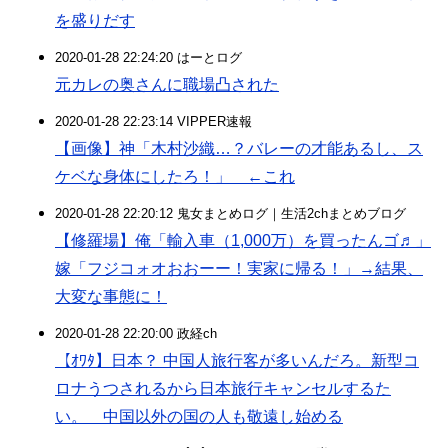
を盛りだす
2020-01-28 22:24:20 はーとログ
元カレの奥さんに職場凸された
2020-01-28 22:23:14 VIPPER速報
【画像】神「木村沙織…？バレーの才能あるし、ス
ケベな身体にしたろ！」 ←これ
2020-01-28 22:20:12 鬼女まとめログ｜生活2chまとめブログ
【修羅場】俺「輸入車（1,000万）を買ったんゴ♬」
嫁「フジコォオおおーー！実家に帰る！」→結果、
大変な事態に！
2020-01-28 22:20:00 政経ch
【ｵﾜﾀ】日本？ 中国人旅行客が多いんだろ。新型コ
ロナうつされるから日本旅行キャンセルするた
い。 中国以外の国の人も敬遠し始める