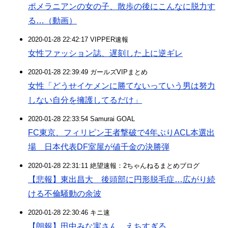
ポメラニアンの女の子、散歩の後にこんなに脱力す
る…（動画）
2020-01-28 22:42:17 VIPPER速報
女性ファッション誌、遅刻した上に逆ギレ
2020-01-28 22:39:49 ガールズVIPまとめ
女性「どうせイケメンに勝てないっていう男は努力
しない自分を擁護してるだけ」
2020-01-28 22:33:54 Samurai GOAL
FC東京、フィリピン王者撃破で4年ぶりACL本選出
場 日本代表DF室屋が値千金の決勝弾
2020-01-28 22:31:11 絶望速報：2ちゃんねるまとめブログ
【悲報】東出昌大 後頭部に円形脱毛症…広がり続
ける不倫騒動の余波
2020-01-28 22:30:46 キニ速
【朗報】田中みな実さん、えちすぎる