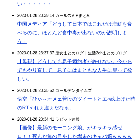
い・・・・・・
2020-01-28 23:39:14 ガールズVIPまとめ
中国メディア「どうして日本ではこれだけ海鮮を食
べるのに、ほとんど食中毒が出ないのか説明しよ
う」
2020-01-28 23:37:37 鬼女まとめログ｜生活2chまとめブログ
【母親】どうしても息子婚約者が許せない。今から
でもやり直して、息子にはまともな人生に戻って欲
しい。
2020-01-28 23:35:52 ゴールデンタイムズ
悟空「ひゃ～オメェ普段のツイートとエ○絵上げた時
のRTえれぇ違ぇだなぁ」
2020-01-28 23:34:41 ラビット速報
【画像】最新のモーニング娘。がキラキラ感ゼ
ロ！！死んだ魚の目をした場末のキャバ嬢ｗｗｗｗ