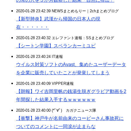
の耳の穴を５か月観察した結果「自然に排出」
2020-01-28 23:42:39 NEWSまとめもりー｜2chまとめブログ
【新型肺炎】武漢から帰国の日本人の現
在・・・・・・
2020-01-28 23:40:32 エレファント速報：SSまとめブログ
【シートン学園】スペランカーミユビ
2020-01-28 23:40:24 IT速報
ウイルス対策ソフトのAvast、集めたユーザーデータ
を企業に販売していたことが発覚してしまう
2020-01-28 23:40:09 VIPPER速報
【朗報】ワイ吉岡里帆の銭湯生脱ぎグラビア動画を2
年間探した結果入手するｗｗｗｗｗｗ
2020-01-28 23:40:00 (*ﾟ∀ﾟ)ゞカガクニュース隊
【衝撃】神戸牛が名前由来のコービーさん事故死に
ついてのコメントに一同涙が止まらな