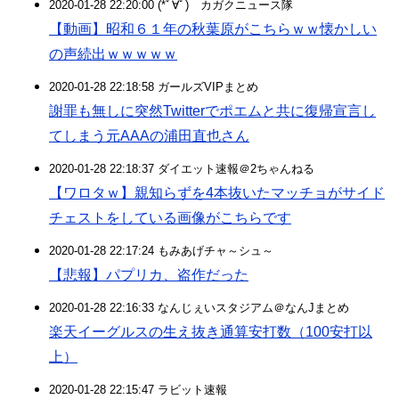
2020-01-28 22:20:00 (*ﾟ∀ﾟ)ゞカガクニュース隊
【動画】昭和６１年の秋葉原がこちらｗｗ懐かしい
の声続出ｗｗｗｗｗ
2020-01-28 22:18:58 ガールズVIPまとめ
謝罪も無しに突然Twitterでポエムと共に復帰宣言し
てしまう元AAAの浦田直也さん
2020-01-28 22:18:37 ダイエット速報＠2ちゃんねる
【ワロタｗ】親知らずを4本抜いたマッチョがサイド
チェストをしている画像がこちらです
2020-01-28 22:17:24 もみあげチャ～シュ～
【悲報】パプリカ、盗作だった
2020-01-28 22:16:33 なんじぇいスタジアム＠なんJまとめ
楽天イーグルスの生え抜き通算安打数（100安打以
上）
2020-01-28 22:15:47 ラビット速報