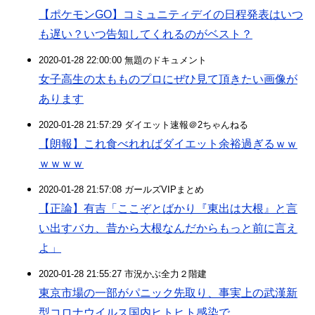
【ポケモンGO】コミュニティデイの日程発表はいつ
も遅い？いつ告知してくれるのがベスト？
2020-01-28 22:00:00 無題のドキュメント
女子高生の太もものプロにぜひ見て頂きたい画像が
あります
2020-01-28 21:57:29 ダイエット速報＠2ちゃんねる
【朗報】これ食べれればダイエット余裕過ぎるｗｗ
ｗｗｗｗ
2020-01-28 21:57:08 ガールズVIPまとめ
【正論】有吉「ここぞとばかり『東出は大根』と言
い出すバカ、昔から大根なんだからもっと前に言え
よ」
2020-01-28 21:55:27 市況かぶ全力２階建
東京市場の一部がパニック先取り、事実上の武漢新
型コロナウイルス国内ヒトヒト感染で