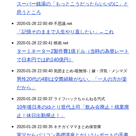
スーパー銭湯の「もっとこうだったらいいのに」と
思うところ
2020-01-28 22:00:49 不思議.net
「記憶そのままで人生やり直したい」←これ
2020-01-28 22:00:41 映画.net
ターミネーター2製作費1億ドル（当時の為替レート
で日本円では約140億円）
2020-01-28 22:00:40 気団まとめ-噫無情-｜嫁・浮気・メシマズ
男性20代の4割は交際経験がない。「一人の方が楽
だから」
2020-01-28 22:00:37 ライフハックちゃんねる弐式
10年後日本のゆとり世代上司「飲み会廃止！残業廃
止！休日出勤廃止！」
2020-01-28 22:00:35 キチガイママまとめ保管庫
実父からパソコン基礎講座とかいうレポートの手書