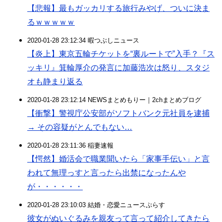
【悲報】最もガッカリする旅行みやげ、ついに決ま
るｗｗｗｗｗ
2020-01-28 23:12:34 暇つぶしニュース
【炎上】東京五輪チケットを“裏ルートで”入手？『ス
ッキリ』箕輪厚介の発言に加藤浩次は怒り、スタジ
オも静まり返る
2020-01-28 23:12:14 NEWSまとめもりー｜2chまとめブログ
【衝撃】警視庁公安部がソフトバンク元社員を逮捕
→ その容疑がとんでもない…
2020-01-28 23:11:36 稲妻速報
【愕然】婚活会で職業聞いたら「家事手伝い」と言
われて無理っすと言ったら出禁になったんや
が・・・・・・
2020-01-28 23:10:03 結婚・恋愛ニュースぷらす
彼女がぬいぐるみを親友って言って紹介してきたら