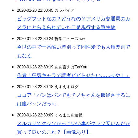
2020-01-28 22:30:45 カラパイア
ビッグフットなの？どうなの？アメリカ交通局のカ
メラにとらえられていた二足歩行する謎生物
2020-01-28 22:30:24 哲学ニュースnwk
今世の中で一番酷い差別って同性愛でも人種差別で
もなく
2020-01-28 22:30:19 ああ言えばForYou
作者「狂気キャラで読者ビビらせたい……せや！」
2020-01-28 22:30:18 えすえすログ
ココア「パンはパンでもチノちゃんを服従させるに
は腹パ～ンだっ♪」
2020-01-28 22:30:09 くるまにあ速報
メルカリでクッソかっこいい車がクッソ安いんだが
買って良いのこれ？【画像あり】