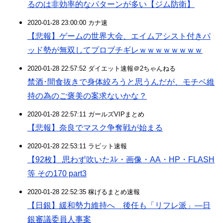
るのは非効率的なパターンが多い【ジム防衛】
2020-01-28 23:00:00 カナ速
【悲報】ゲームの世界大会、エイムアシスト付きパ
ッド勢が無双してプロブチギレｗｗｗｗｗｗｗｗ
2020-01-28 22:57:52 ダイエット速報＠2ちゃんねる
禁酒･間食抜きで身体絞ろうと思うんだが、モチベ維
持の為のご褒美の案求ないかな？
2020-01-28 22:57:11 ガールズVIPまとめ
【悲報】奈良でマスク争奪戦が始まる
2020-01-28 22:53:11 ラビット速報
【92枚】 思わず吹いたｽﾚ・画像・AA・HP・FLASH
等 その170 part3
2020-01-28 22:52:35 稼げるまとめ速報
【日銀】緩和勢力維持へ 後任も「リフレ派」―日
銀審議委員人事案