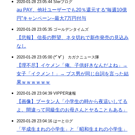
2020-01-28 23:05:44 SIerブログ
au PAY、他社ユーザーでも20％還元する“毎週10億
円”キャンペーン–最大7万円付与
2020-01-28 23:05:35 ゴールデンタイムズ
【悲報】 信長の野望、ネタ切れで新作発売の見込み
なし
2020-01-28 23:05:00 (*ﾟ∀ﾟ)ゞカガクニュース隊
【理不尽】イケメン「俺、子供好きなんだよね」→
女子「イクメン！」→ ブス男が同じ台詞を言った結
果ｗｗｗｗｗｗ
2020-01-28 23:04:39 VIPPER速報
【画像】ブータン人「小学生の時から夜這いしてる
よ。間違って同級生のお母さんとヤることもある」
2020-01-28 23:04:16 はーとログ
「平成生まれの小学生」と「昭和生まれの小学生」