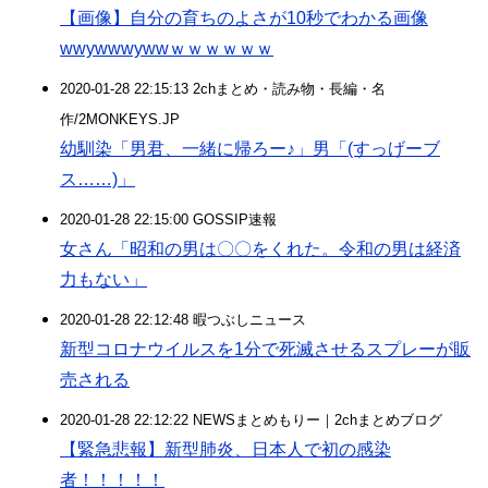
【画像】自分の育ちのよさが10秒でわかる画像
wwywwwywwｗｗｗｗｗｗ
2020-01-28 22:15:13 2chまとめ・読み物・長編・名
作/2MONKEYS.JP
幼馴染「男君、一緒に帰ろー♪」男「(すっげーブ
ス……)」
2020-01-28 22:15:00 GOSSIP速報
女さん「昭和の男は〇〇をくれた。令和の男は経済
力もない」
2020-01-28 22:12:48 暇つぶしニュース
新型コロナウイルスを1分で死滅させるスプレーが販
売される
2020-01-28 22:12:22 NEWSまとめもりー｜2chまとめブログ
【緊急悲報】新型肺炎、日本人で初の感染
者！！！！！