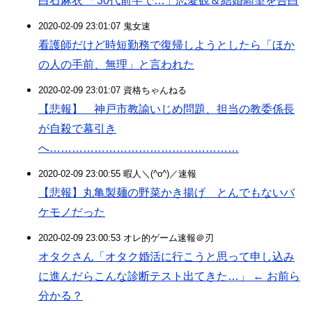
白石麻衣 「30代前半で…」恋愛観＆結婚願望を告白
2020-02-09 23:01:07 鬼女速
看護師だけど時短勤務で復帰しようとしたら「ほか
の人の手前、無理」と言われた
2020-02-09 23:01:07 資格ちゃんねる
【悲報】 神戸市教諭いじめ問題、担当の教委係長
が自殺で幕引き
へ……………………………………………
2020-02-09 23:00:55 暇人＼(^o^)／速報
【悲報】丸亀製麺の野菜かき揚げ とんでもないバ
ケモノだった
2020-02-09 23:00:53 オレ的ゲーム速報＠刃
オタクさん「オタク婚活に行こうと思って申し込み
に進んだらこんな診断テスト出てきた…」 ← お前ら
分かる？