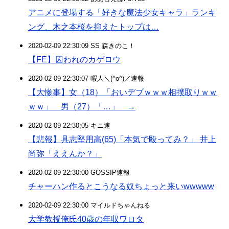
アニメに登場する「好きな魔法少女キャラ」ランキ
ング、木之本桜を抑えたトップは…
2020-02-09 22:30:09 SS 森きのこ！
【FE】囚われのカゲロウ
2020-02-09 22:30:07 暇人＼(^o^)／速報
【大惨事】女（18）「おいデブｗｗｗ相撲取りｗｗ
ｗｗ」 男（27）「…」 →
2020-02-09 22:30:05 キニ速
【悲報】具志堅用高(65)「本気で殴ってみ？」 井上
尚弥「ええんか？」
2020-02-09 22:30:00 GOSSIP速報
チャーハン作るとこうなる奴ちょっと来いwwwww
2020-02-09 22:30:00 マイルドちゃんねる
大学教授俺氏40歳の年収ワロタ