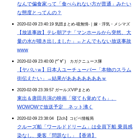
なんで偏食家って「食べられない方が普通」みたい
な態度とってんの？
2020-02-09 23:40:19 気団まとめ-噫無情-｜嫁・浮気・メシマズ
【放送事故】テレ朝アナ「マンホールから突然、大
量の水が噴き出しました」←とんでもない放送事故
www
2020-02-09 23:40:00 (*ﾟ∀ﾟ)ゞカガクニュース隊
【ヤバいｗ】日本人ユーチューバー「本物のスラム
街伝えたい」→結果があああああああｗ
2020-02-09 23:39:57 ガールズVIPまとめ
東出＆唐田共演の映画「寝ても覚めても」、
WOWOWで放送予定 ネット沸く
2020-02-09 23:38:04 【2ch】コピペ情報局
クルーズ船「ワールドドリーム」は全員下船 乗員感
染なし、乗客「問題なし」【香港】