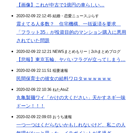
【画像】これが中古で1億円の車らしい…
2020-02-09 22:12:45 結婚・恋愛ニュースぷらす
震えてる人多数？ 住宅機構、一括返済を要求
「フラット35」が投資目的のマンション購入に悪用
されていた問題
2020-02-09 22:12:21 NEWSまとめもりー｜2chまとめブログ
【悲報】東京五輪、ヤバいフラグが立ってしまう…
2020-02-09 22:11:51 稲妻速報
民間保育士の彼女の給料ワロタｗｗｗｗｗｗ
2020-02-09 22:10:36 ねたAtoZ
丸亀製麺ワイ「かけの大ください」天かすネギ一味
ドーン！！！
2020-02-09 22:09:03 おうち速報
一つ一つはくだらないかもしれないけど、私この人