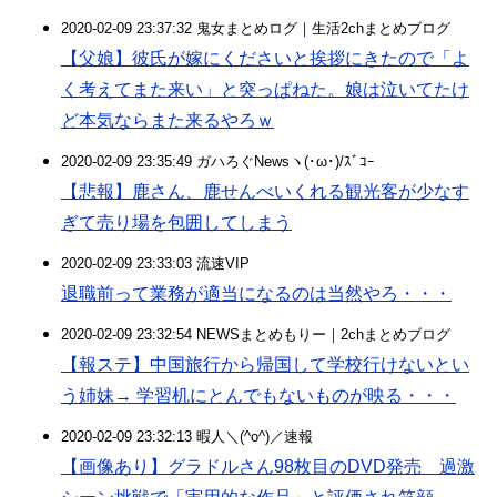
2020-02-09 23:37:32 鬼女まとめログ｜生活2chまとめブログ
【父娘】彼氏が嫁にくださいと挨拶にきたので「よ
く考えてまた来い」と突っぱねた。娘は泣いてたけ
ど本気ならまた来るやろｗ
2020-02-09 23:35:49 ガハろぐNewsヽ(･ω･)/ｽﾞｺｰ
【悲報】鹿さん、鹿せんべいくれる観光客が少なす
ぎて売り場を包囲してしまう
2020-02-09 23:33:03 流速VIP
退職前って業務が適当になるのは当然やろ・・・
2020-02-09 23:32:54 NEWSまとめもりー｜2chまとめブログ
【報ステ】中国旅行から帰国して学校行けないとい
う姉妹→ 学習机にとんでもないものが映る・・・
2020-02-09 23:32:13 暇人＼(^o^)／速報
【画像あり】グラドルさん98枚目のDVD発売 過激