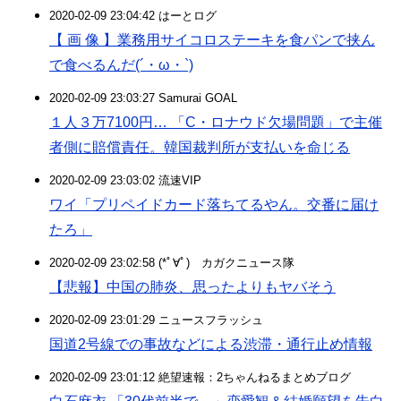
2020-02-09 23:04:42 はーとログ
【 画 像 】業務用サイコロステーキを食パンで挟ん
で食べるんだ(´・ω・`)
2020-02-09 23:03:27 Samurai GOAL
１人３万7100円… 「C・ロナウド欠場問題」で主催
者側に賠償責任。韓国裁判所が支払いを命じる
2020-02-09 23:03:02 流速VIP
ワイ「プリペイドカード落ちてるやん。交番に届け
たろ」
2020-02-09 23:02:58 (*ﾟ∀ﾟ)ゞカガクニュース隊
【悲報】中国の肺炎、思ったよりもヤバそう
2020-02-09 23:01:29 ニュースフラッシュ
国道2号線での事故などによる渋滞・通行止め情報
2020-02-09 23:01:12 絶望速報：2ちゃんねるまとめブログ