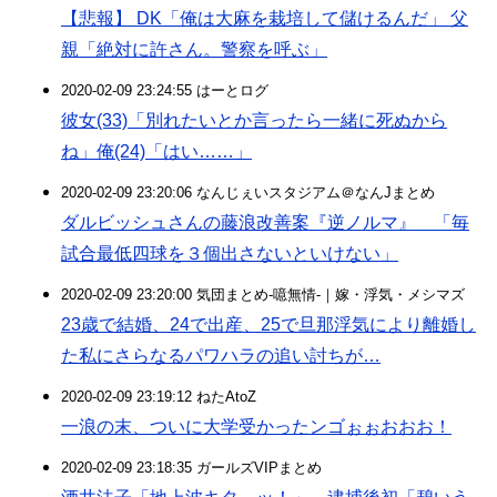
【悲報】 DK「俺は大麻を栽培して儲けるんだ」 父
親「絶対に許さん。警察を呼ぶ」
2020-02-09 23:24:55 はーとログ
彼女(33)「別れたいとか言ったら一緒に死ぬから
ね」俺(24)「はい……」
2020-02-09 23:20:06 なんじぇいスタジアム＠なんJまとめ
ダルビッシュさんの藤浪改善案『逆ノルマ』 「毎
試合最低四球を３個出さないといけない」
2020-02-09 23:20:00 気団まとめ-噫無情-｜嫁・浮気・メシマズ
23歳で結婚、24で出産、25で旦那浮気により離婚し
た私にさらなるパワハラの追い討ちが…
2020-02-09 23:19:12 ねたAtoZ
一浪の末、ついに大学受かったンゴぉぉおおお！
2020-02-09 23:18:35 ガールズVIPまとめ