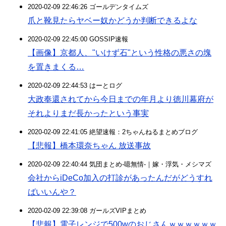
2020-02-09 22:46:26 ゴールデンタイムズ
爪と靴見たらヤベー奴かどうか判断できるよな
2020-02-09 22:45:00 GOSSIP速報
【画像】京都人、"いけず石"という性格の悪さの塊
を置きまくる…
2020-02-09 22:44:53 はーとログ
大政奉還されてから今日までの年月より徳川幕府が
それよりまだ長かったという事実
2020-02-09 22:41:05 絶望速報：2ちゃんねるまとめブログ
【悲報】橋本環奈ちゃん 放送事故
2020-02-09 22:40:44 気団まとめ-噫無情-｜嫁・浮気・メシマズ
会社からiDeCo加入の打診があったんだがどうすれ
ばいいんや？
2020-02-09 22:39:08 ガールズVIPまとめ
【悲報】電子レンジで500wのおじさんｗｗｗｗｗｗ