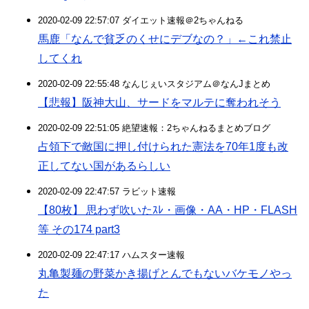
2020-02-09 22:57:07 ダイエット速報＠2ちゃんねる
馬鹿「なんで貧乏のくせにデブなの？」←これ禁止
してくれ
2020-02-09 22:55:48 なんじぇいスタジアム＠なんJまとめ
【悲報】阪神大山、サードをマルテに奪われそう
2020-02-09 22:51:05 絶望速報：2ちゃんねるまとめブログ
占領下で敵国に押し付けられた憲法を70年1度も改
正してない国があるらしい
2020-02-09 22:47:57 ラビット速報
【80枚】 思わず吹いたｽﾚ・画像・AA・HP・FLASH
等 その174 part3
2020-02-09 22:47:17 ハムスター速報
丸亀製麺の野菜かき揚げとんでもないバケモノやっ
た