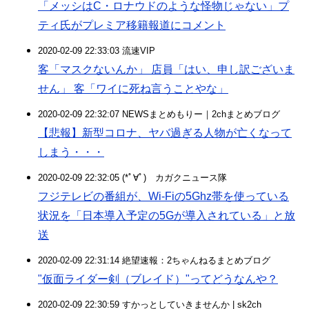
「メッシはC・ロナウドのような怪物じゃない」プ
ティ氏がプレミア移籍報道にコメント
2020-02-09 22:33:03 流速VIP
客「マスクないんか」 店員「はい、申し訳ございま
せん」 客「ワイに死ね言うことやな」
2020-02-09 22:32:07 NEWSまとめもりー｜2chまとめブログ
【悲報】新型コロナ、ヤバ過ぎる人物が亡くなって
しまう・・・
2020-02-09 22:32:05 (*ﾟ∀ﾟ)ゞカガクニュース隊
フジテレビの番組が、Wi-Fiの5Ghz帯を使っている
状況を「日本導入予定の5Gが導入されている」と放
送
2020-02-09 22:31:14 絶望速報：2ちゃんねるまとめブログ
"仮面ライダー剣（ブレイド）"ってどうなんや？
2020-02-09 22:30:59 すかっとしていきませんか | sk2ch