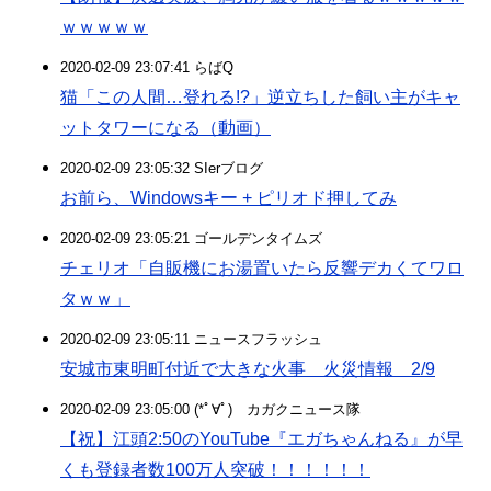
ｗｗｗｗｗ
2020-02-09 23:07:41 らばQ
猫「この人間…登れる!?」逆立ちした飼い主がキャ
ットタワーになる（動画）
2020-02-09 23:05:32 SIerブログ
お前ら、Windowsキー + ピリオド押してみ
2020-02-09 23:05:21 ゴールデンタイムズ
チェリオ「自販機にお湯置いたら反響デカくてワロ
タｗｗ」
2020-02-09 23:05:11 ニュースフラッシュ
安城市東明町付近で大きな火事 火災情報 2/9
2020-02-09 23:05:00 (*ﾟ∀ﾟ)ゞカガクニュース隊
【祝】江頭2:50のYouTube『エガちゃんねる』が早
くも登録者数100万人突破！！！！！！