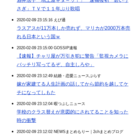
酒井法子「地上波キタ～ッ！」 逮捕後初「碧いう
さぎ」ＴＶで１１年ぶり歌唱
2020-02-09 23:15:16 えび通
ラスアスが11万本しか売れず、マリカが2000万本売
れる日本という国ｗ
2020-02-09 23:15:00 GOSSIP速報
【速報】チャリ屋が万引き犯に警告「監視カメラに
バッチリ写ってるぞ、自主しろや」
2020-02-09 23:12:49 結婚・恋愛ニュースぷらす
嫁が家建てる人生計画の話してから節約を越してケ
チになってしもた
2020-02-09 23:12:04 暇つぶしニュース
学校のクラス替えが意図的にされてることを知った
時の衝撃
2020-02-09 23:12:02 NEWSまとめもりー｜2chまとめブログ