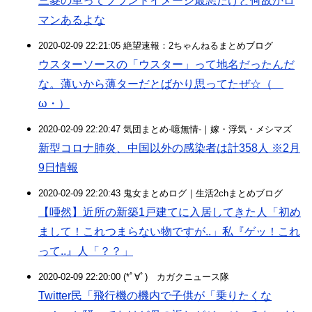
三菱の車ってブランドイメージ最悪だけど何故かロ
マンあるよな
2020-02-09 22:21:05 絶望速報：2ちゃんねるまとめブログ
ウスターソースの「ウスター」って地名だったんだ
な。薄いから薄ターだとばかり思ってたぜ☆（ゝ
ω・）
2020-02-09 22:20:47 気団まとめ-噫無情-｜嫁・浮気・メシマズ
新型コロナ肺炎、中国以外の感染者は計358人 ※2月
9日情報
2020-02-09 22:20:43 鬼女まとめログ｜生活2chまとめブログ
【唖然】近所の新築1戸建てに入居してきた人「初め
まして！これつまらない物ですが..」私『ゲッ！これ
って..』人「？？」
2020-02-09 22:20:00 (*ﾟ∀ﾟ)ゞカガクニュース隊
Twitter民「飛行機の機内で子供が「乗りたくな