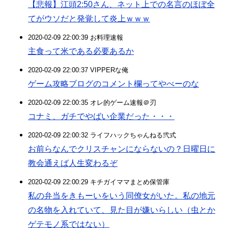
【悲報】江頭2:50さん、ネット上での名言のほぼ全
てがウソだと発覚して炎上ｗｗｗ
2020-02-09 22:00:39 お料理速報
主食って米である必要あるか
2020-02-09 22:00:37 VIPPERな俺
ゲーム攻略ブログのコメント欄ってやべーのな
2020-02-09 22:00:35 オレ的ゲーム速報＠刃
コナミ、ガチでやばい企業だった・・・
2020-02-09 22:00:32 ライフハックちゃんねる弐式
お前らなんでクリスチャンにならないの？日曜日に
教会通えば人生変わるぞ
2020-02-09 22:00:29 キチガイママまとめ保管庫
私の弁当をきもーいをいう同僚女がいた。私の地元
の名物を入れていて、見た目が嫌いらしい（虫とか
ゲテモノ系ではない）