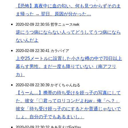
【恐怖】真夜中に血の匂い。何も見つからずそのま
ま帰った → 翌日、原因が分かった…
2020-02-09 22:30:55 哲学ニュースnwk
逆にうつ病にならない人ってどうしてうつ病になら
ないんだよ
2020-02-09 22:30:41 カラパイア
上空25メートルに設置した小さな樽の中で70日以上
暮らす男性。まだ一度も降りていない（南アフリ
カ）
2020-02-09 22:30:39 かぞくちゃんねる
【うーん…】携帯の待ち受けを姪っ子の写真にして
た。彼女「〇君ってロリコンだよねw」俺「へ？」
彼女「待ち受け姪っ子のにするとか普通じゃないで
しょ。自分の子でもあるまいし」
2020-02-09 22:30:32 ああ言えばForYou