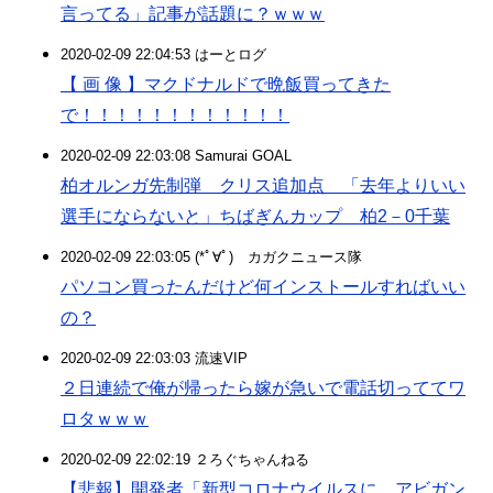
言ってる」記事が話題に？ｗｗｗ
2020-02-09 22:04:53 はーとログ
【 画 像 】マクドナルドで晩飯買ってきた
で！！！！！！！！！！！！
2020-02-09 22:03:08 Samurai GOAL
柏オルンガ先制弾 クリス追加点 「去年よりいい
選手にならないと」ちばぎんカップ 柏2－0千葉
2020-02-09 22:03:05 (*ﾟ∀ﾟ)ゞカガクニュース隊
パソコン買ったんだけど何インストールすればいい
の？
2020-02-09 22:03:03 流速VIP
２日連続で俺が帰ったら嫁が急いで電話切っててワ
ロタｗｗｗ
2020-02-09 22:02:19 ２ろぐちゃんねる
【悲報】開発者「新型コロナウイルスに、アビガン