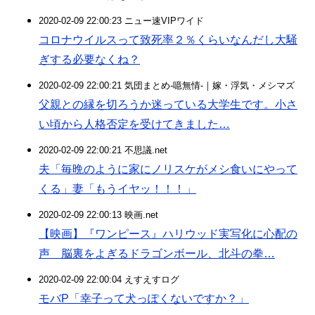
2020-02-09 22:00:23 ニュー速VIPワイド
コロナウイルスって致死率２％くらいなんだし大騒
ぎする必要なくね？
2020-02-09 22:00:21 気団まとめ-噫無情-｜嫁・浮気・メシマズ
父親との縁を切ろうか迷っている大学生です。小さ
い頃から人格否定を受けてきました…
2020-02-09 22:00:21 不思議.net
夫「毎晩のように家にノリスケがメシ食いにやって
くる」妻「もうイヤッ！！！」
2020-02-09 22:00:13 映画.net
【映画】『ワンピース』ハリウッド実写化に心配の
声 脳裏をよぎるドラゴンボール、北斗の拳…
2020-02-09 22:00:04 えすえすログ
モバP「幸子って犬っぽくないですか？」