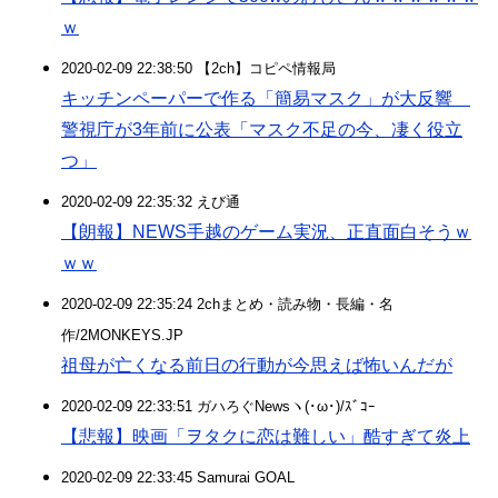
ｗ
2020-02-09 22:38:50 【2ch】コピペ情報局
キッチンペーパーで作る「簡易マスク」が大反響
警視庁が3年前に公表「マスク不足の今、凄く役立
つ」
2020-02-09 22:35:32 えび通
【朗報】NEWS手越のゲーム実況、正直面白そうｗ
ｗｗ
2020-02-09 22:35:24 2chまとめ・読み物・長編・名
作/2MONKEYS.JP
祖母が亡くなる前日の行動が今思えば怖いんだが
2020-02-09 22:33:51 ガハろぐNewsヽ(･ω･)/ｽﾞｺｰ
【悲報】映画「ヲタクに恋は難しい」酷すぎて炎上
2020-02-09 22:33:45 Samurai GOAL