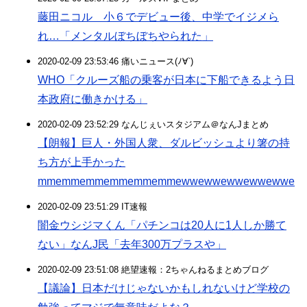
藤田ニコル 小６でデビュー後、中学でイジメら
れ…「メンタルぼちぼちやられた」
2020-02-09 23:53:46 痛いニュース(ﾉ∀`)
WHO「クルーズ船の乗客が日本に下船できるよう日
本政府に働きかける」
2020-02-09 23:52:29 なんじぇいスタジアム＠なんJまとめ
【朗報】巨人・外国人衆、ダルビッシュより箸の持
ち方が上手かった
mmemmemmemmemmemmewwewwewwewwewwe
2020-02-09 23:51:29 IT速報
闇金ウシジマくん「パチンコは20人に1人しか勝て
ない」なんJ民「去年300万プラスや」
2020-02-09 23:51:08 絶望速報：2ちゃんねるまとめブログ
【議論】日本だけじゃないかもしれないけど学校の