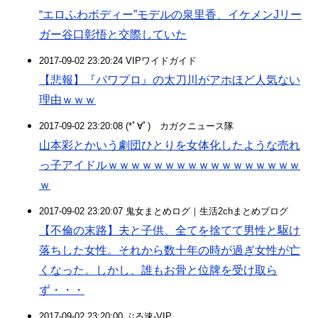
“エロふわボディー”モデルの泉里香、イケメンJリー
ガー谷口彰悟と交際していた
2017-09-02 23:20:24 VIPワイドガイド
【悲報】『パワプロ』の太刀川がアホほど人気ない
理由ｗｗｗ
2017-09-02 23:20:08 (*ﾟ∀ﾟ)ゞカガクニュース隊
山本彩とかいう劇団ひとりを女体化したような売れ
っ子アイドルｗｗｗｗｗｗｗｗｗｗｗｗｗｗｗｗｗ
ｗ
2017-09-02 23:20:07 鬼女まとめログ｜生活2chまとめブログ
【不倫の末路】夫と子供、全てを捨てて男性と駆け
落ちした女性。それから数十年の時が過ぎ女性が亡
くなった。しかし、誰もお骨と位牌を受け取ら
ず・・・
2017-09-02 23:20:00 ぶる速-VIP