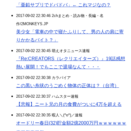
「亜鉛サプリでドバドバ」← これマジなの？
2017-09-02 22:30:46 2chまとめ・読み物・長編・名
作/2MONKEYS.JP
美少女「電車の中で寝たふりして、男の人の肩に寄
りかかるバイト？」
2017-09-02 22:30:45 萌えオタニュース速報
『Re:CREATORS（レクリエイターズ）』19話感想
熱い展開！でもここで退場なんて・・・
2017-09-02 22:30:38 カラパイア
この黒い糸状のうごめく物体の正体は？（台湾）
2017-09-02 22:30:37 ハムスター速報
【悲報】ニート兄の月の食費がついに4万を超える
2017-09-02 22:30:35 暇人＼(^o^)／速報
オードリー春日(32)貯金額2億2000万円ｗｗｗｗｗｗ