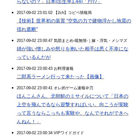
らないの？」日本(出生率1.44)「ｱｯｿﾉ」
2017-09-02 23:01:02 【2ch】コピペ情報局
【技術】世界初の装置 “空気の力で建物浮かし地震の
揺れ遮断”
2017-09-02 23:00:47 気団まとめ-噫無情-｜嫁・浮気・メシマズ
姉が強い憎しみや怒りを抱いた相手は悉く不幸にな
っているんだが
2017-09-02 23:00:43 お料理速報
二郎系ラーメン行って来たった【画像】
2017-09-02 23:00:41 オレ的ゲーム速報＠刃
ほんこんさん、北朝鮮のミサイルについて「日本の
上空を飛んでるなら迎撃すればいい。向こうが実験
って言うならこっちも実験や、なんでそれができへ
んねん！」
2017-09-02 23:00:34 VIPワイドガイド