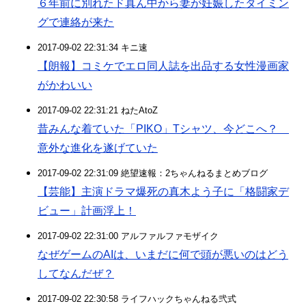
６年前に別れたド真ん中から妻が妊娠したタイミン
グで連絡が来た
2017-09-02 22:31:34 キニ速
【朗報】コミケでエロ同人誌を出品する女性漫画家
がかわいい
2017-09-02 22:31:21 ねたAtoZ
昔みんな着ていた「PIKO」Tシャツ、今どこへ？
意外な進化を遂げていた
2017-09-02 22:31:09 絶望速報：2ちゃんねるまとめブログ
【芸能】主演ドラマ爆死の真木よう子に「格闘家デ
ビュー」計画浮上！
2017-09-02 22:31:00 アルファルファモザイク
なぜゲームのAIは、いまだに何で頭が悪いのはどう
してなんだぜ？
2017-09-02 22:30:58 ライフハックちゃんねる弐式