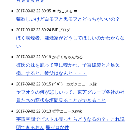
ｗｗｗｗｗｗ
2017-09-02 22:30:35 〓 ねこメモ 〓
猫欲しいけど白モフと黒モフとどっちがいいの？
2017-09-02 22:30:24 BIPブログ
ぼく喫煙者、嫌煙家がどうしてほしいのかわからな
い
2017-09-02 22:30:19 かぞくちゃんねる
彼氏の妹を庇って車に轢かれ、子宮破裂と片足欠
損。すると、彼父はなんと・・・
2017-09-02 22:30:15 (*ﾟ∀ﾟ)ゞカガクニュース隊
ヤフオクの何が悲しいって、東芝グループ各社の社
員たちの窮状を垣間見ることができること
2017-09-02 22:30:13 哲学ニュースnwk
宇宙空間でピストル売ったらどうなるの？←これ説
明できるおんj民ゼロな件