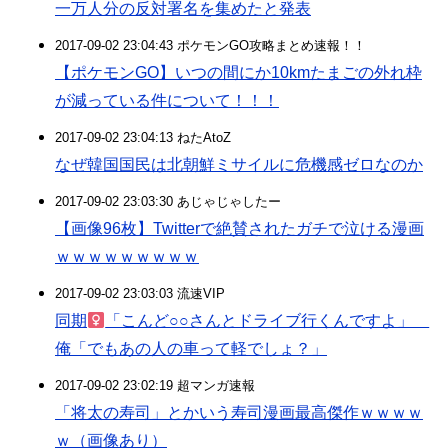
一万人分の反対署名を集めたと発表
2017-09-02 23:04:43 ポケモンGO攻略まとめ速報！！
【ポケモンGO】いつの間にか10kmたまごの外れ枠
が減っている件について！！！
2017-09-02 23:04:13 ねたAtoZ
なぜ韓国国民は北朝鮮ミサイルに危機感ゼロなのか
2017-09-02 23:03:30 あじゃじゃしたー
【画像96枚】Twitterで絶賛されたガチで泣ける漫画
ｗｗｗｗｗｗｗｗｗ
2017-09-02 23:03:03 流速VIP
同期
「こんど○○さんとドライブ行くんですよ」
俺「でもあの人の車って軽でしょ？」
2017-09-02 23:02:19 超マンガ速報
「将太の寿司」とかいう寿司漫画最高傑作ｗｗｗｗ
ｗ（画像あり）