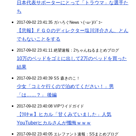
日本代表サポーターにとって「トラウマ」な選手た
ち
2017-09-02 23:41:35 ガハろぐNewsヽ(･ω･)/ｽﾞｺｰ
【悲報】ＦＧＯのディレクター塩川洋介さん、とん
でもないことをする
2017-09-02 23:41:11 絶望速報：2ちゃんねるまとめブログ
10万のベッドをゴミに出して2万のベッドを買った
結果
2017-09-02 23:40:39 SS 森きのこ！
少女「コミケ行くので泊めてください！」男
「は……？」 後編
2017-09-02 23:40:08 VIPワイドガイド
【ﾜﾛﾀｗ】ヒカル「甘くみていました」人気
YouTuberヒカルさんが懺悔ｗｗｗ
2017-09-02 23:40:05 エレファント速報：SSまとめブログ