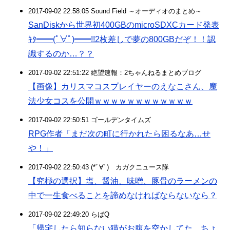
2017-09-02 22:58:05 Sound Field ～オーディオのまとめ～
SanDiskから世界初400GBのmicroSDXCカード発表
ｷﾀ━━(ﾟ∀ﾟ)━━!!2枚差しで夢の800GBだぞ！！認
識するのか…？？
2017-09-02 22:51:22 絶望速報：2ちゃんねるまとめブログ
【画像】カリスマコスプレイヤーのえなこさん、魔
法少女コスを公開ｗｗｗｗｗｗｗｗｗｗｗｗ
2017-09-02 22:50:51 ゴールデンタイムズ
RPG作者「まだ次の町に行かれたら困るなあ…せ
や！」
2017-09-02 22:50:43 (*ﾟ∀ﾟ)ゞカガクニュース隊
【究極の選択】塩、醤油、味噌、豚骨のラーメンの
中で一生食べることを諦めなければならないなら？
2017-09-02 22:49:20 らばQ
「帰宅したら知らない猫がお腹を空かしてた…ちょ