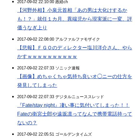
2017-09-02 22:10:00 政経ch
【河野外相】小泉元首相「あの男は大化けするか
も！？」就任１カ月、異端児から現実派に一変、評
価うなぎ上り
2017-09-02 22:08:00 アルファルファモザイク
【悲報】ＦＧＯのディレクター塩川洋介さん、やら
かすｗｗｗｗｗｗｗｗｗｗ
2017-09-02 22:07:33 ソニック速報
【画像】めちゃくちゃ気持ち良いオ◯ニーの仕方を
発見してしまった
2017-09-02 22:07:33 デジタルニューススレッド
『Fate/stay night』凄い事に気付いてしまった！！
Fateの衛宮士郎や遠坂凛ってなんで携帯電話持って
ないの？
2017-09-02 22:05:51 ゴールデンタイムズ