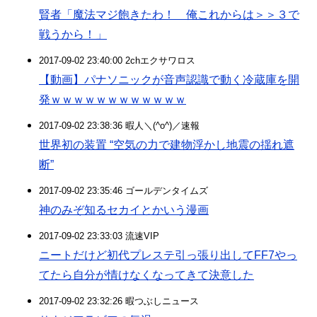
賢者「魔法マジ飽きたわ！ 俺これからは＞＞３で
戦うから！」
2017-09-02 23:40:00 2chエクサワロス
【動画】パナソニックが音声認識で動く冷蔵庫を開
発ｗｗｗｗｗｗｗｗｗｗｗｗ
2017-09-02 23:38:36 暇人＼(^o^)／速報
世界初の装置 “空気の力で建物浮かし地震の揺れ遮
断”
2017-09-02 23:35:46 ゴールデンタイムズ
神のみぞ知るセカイとかいう漫画
2017-09-02 23:33:03 流速VIP
ニートだけど初代プレステ引っ張り出してFF7やっ
てたら自分が情けなくなってきて決意した
2017-09-02 23:32:26 暇つぶしニュース