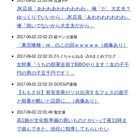
2017-09-02 22:03:04 流速VIP
JK店員「あわわあわわわわわわ」 俺「だ、大丈夫？
ゆっくりでいいから」 JK店員「あわわわわわわわ」
俺「急いでないから大丈夫だから」
2017-09-02 22:02:23 超マンガ速報
「東京喰種：re」のこの回ｗｗｗｗｗ（画像あり）
2017-09-02 22:02:15 2ろぐちゃんねる -2chまとめブログ
女幹事「うちの部署全員でBBQやります！女の子千
円の男の子五千円です！」
2017-09-02 22:02:15 GOSSIP速報
【ももクロ】有安杏果がソロ出演するフェスの面子
と順番が酷いと話題に…（画像あり）
2017-09-02 22:01:49 鬼女速
高1娘が文化祭準備の買いものとかいって夜11時ま
で遊んできた。担任に指導してもらいたい