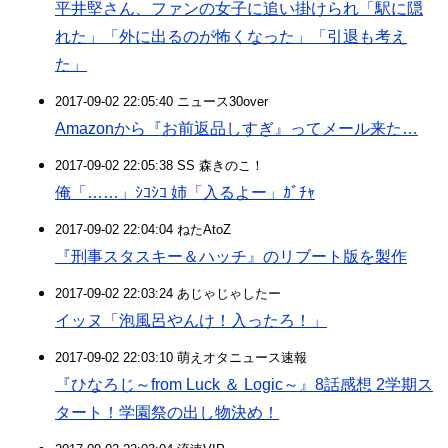
平井堅さん、ファンの女子に追い掛けられ「駅に隠
れた」「外に出るのが怖くなった」「引退も考え
た」
2017-09-02 22:05:40 ニュース30over
Amazonから『お前返品しすぎ』ってメール来た…
2017-09-02 22:05:38 SS 森きのこ！
俺「……」ｼｺｼｺ 姉「入るよー」ｶﾞﾁｬ
2017-09-02 22:04:04 ねたAtoZ
『刑事スタスキー＆ハッチ』のリブート版を製作
2017-09-02 22:03:24 あじゃじゃしたー
イッヌ「泡風呂やんけ！入ったろ！」
2017-09-02 22:03:10 萌えオタニュース速報
『ひなろじ～from Luck ＆ Logic～』8話感想 2学期ス
タート！学園祭の出し物決め！