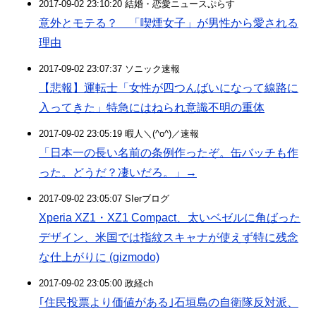
2017-09-02 23:10:20 結婚・恋愛ニュースぷらす
意外とモテる？ 「喫煙女子」が男性から愛される
理由
2017-09-02 23:07:37 ソニック速報
【悲報】運転士「女性が四つんばいになって線路に
入ってきた」特急にはねられ意識不明の重体
2017-09-02 23:05:19 暇人＼(^o^)／速報
「日本一の長い名前の条例作ったぞ。缶バッチも作
った。どうだ？凄いだろ。」→
2017-09-02 23:05:07 SIerブログ
Xperia XZ1・XZ1 Compact、太いベゼルに角ばった
デザイン、米国では指紋スキャナが使えず特に残念
な仕上がりに (gizmodo)
2017-09-02 23:05:00 政経ch
｢住民投票より価値がある｣石垣島の自衛隊反対派、