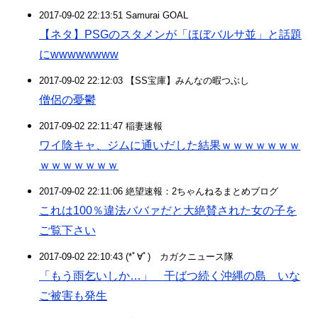
2017-09-02 22:13:51 Samurai GOAL
【ネタ】PSGのスタメンが「ほぼバルサ並」と話題
にwwwwwwww
2017-09-02 22:12:03 【SS宝庫】みんなの暇つぶし
僧侶の憂鬱
2017-09-02 22:11:47 稲妻速報
ワイ陰キャ、ジムに通いだした結果ｗｗｗｗｗｗｗ
ｗｗｗｗｗｗｗ
2017-09-02 22:11:06 絶望速報：2ちゃんねるまとめブログ
これは100％違法ババァだと大絶賛された女の子を
ご覧下さい
2017-09-02 22:10:43 (*ﾟ∀ﾟ)ゞカガクニュース隊
「もう雨乞いしか…」 干ばつ続く沖縄の島 いな
ご被害も発生