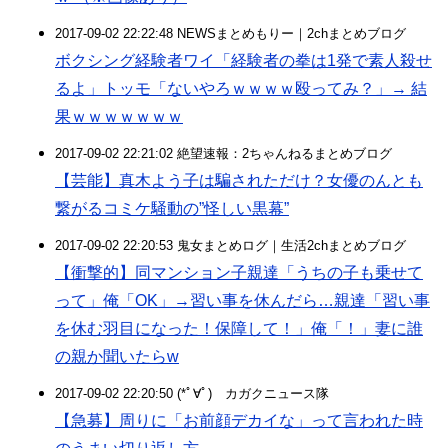
2017-09-02 22:22:48 NEWSまとめもりー｜2chまとめブログ
ボクシング経験者ワイ「経験者の拳は1発で素人殺せ
るよ」トッモ「ないやろｗｗｗｗ殴ってみ？」→ 結
果ｗｗｗｗｗｗｗ
2017-09-02 22:21:02 絶望速報：2ちゃんねるまとめブログ
【芸能】真木よう子は騙されただけ？女優のんとも
繋がるコミケ騒動の”怪しい黒幕”
2017-09-02 22:20:53 鬼女まとめログ｜生活2chまとめブログ
【衝撃的】同マンション子親達「うちの子も乗せて
って」俺「OK」→習い事を休んだら…親達「習い事
を休む羽目になった！保障して！」俺「！」妻に誰
の親か聞いたらw
2017-09-02 22:20:50 (*ﾟ∀ﾟ)ゞカガクニュース隊
【急募】周りに「お前顔デカイな」って言われた時