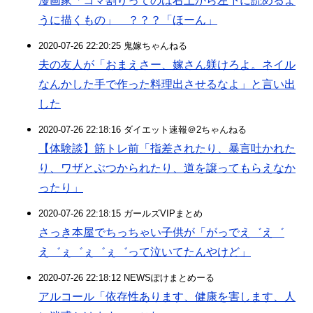
漫画家「コマ割りってのは右上から左下に読めるよ
うに描くもの」 ？？？「ほーん」
2020-07-26 22:20:25 鬼嫁ちゃんねる
夫の友人が「おまえさー、嫁さん躾けろよ。ネイル
なんかした手で作った料理出させるなよ」と言い出
した
2020-07-26 22:18:16 ダイエット速報＠2ちゃんねる
【体験談】筋トレ前「指差されたり、暴言吐かれた
り、ワザとぶつかられたり、道を譲ってもらえなか
ったり」
2020-07-26 22:18:15 ガールズVIPまとめ
さっき本屋でちっちゃい子供が「がっでえ゛え゛
え゛ぇ゛ぇ゛ぇ゛って泣いてたんやけど」
2020-07-26 22:18:12 NEWSぽけまとめーる
アルコール「依存性あります、健康を害します、人