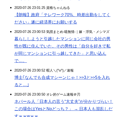
2020-07-26 23:01:25 資格ちゃんねる
【朗報】政府「テレワーク70%、時差出勤をしてく
ださい」遂に経済界にお願いする
2020-07-26 23:00:53 気団まとめ-噫無情-｜嫁・浮気・メシマズ
暮らししようと引越したマンションに同じ会社の男
性が既に住んでいた。その男性は「自分を好きで私
が同じマンションに引っ越してきた」と思い込ん
で…。
2020-07-26 23:00:52 暇人＼(^o^)／速報
博士｢なんでも合成マシーンじゃ！>>3と>>5を入れ
ると…｣
2020-07-26 23:00:50 オレ的ゲーム速報＠刃
ネパール人「日本人の言う“大丈夫”が分かりづらい！
この場合はYesとNoどっち？」 → 日本人も混乱しだ
すｗｗwｗｗ