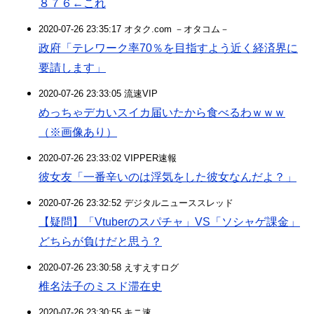
８７６←これ
2020-07-26 23:35:17 オタク.com －オタコム－
政府「テレワーク率70％を目指すよう近く経済界に
要請します」
2020-07-26 23:33:05 流速VIP
めっちゃデカいスイカ届いたから食べるわｗｗｗ
（※画像あり）
2020-07-26 23:33:02 VIPPER速報
彼女友「一番辛いのは浮気をした彼女なんだよ？」
2020-07-26 23:32:52 デジタルニューススレッド
【疑問】「Vtuberのスパチャ」VS「ソシャゲ課金」
どちらが負けだと思う？
2020-07-26 23:30:58 えすえすログ
椎名法子のミスド滞在史
2020-07-26 23:30:55 キニ速