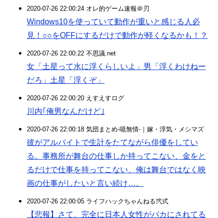
2020-07-26 22:00:24 オレ的ゲーム速報＠刃
Windows10を使っていて動作が重いと感じる人必
見！○○をOFFにするだけで動作が軽くなるかも！？
2020-07-26 22:00:22 不思議.net
女「土星って水に浮くらしいよ」男「浮くわけねー
だろ」土星「浮くぞ」
2020-07-26 22:00:20 えすえすログ
川内｢俺男なんだけど｣
2020-07-26 22:00:18 気団まとめ-噫無情-｜嫁・浮気・メシマズ
彼がアルバイトで生計をたてながら俳優をしてい
る。事務所が舞台の仕事しか持ってこない、金をと
るだけで仕事を持ってこない、俺は舞台ではなく映
画の仕事がしたいと言い続け…。
2020-07-26 22:00:05 ライフハックちゃんねる弐式
【悲報】さて、完全に日本人女性がバカにされてる