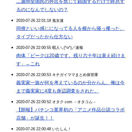
二週間全国民の外出を禁じて鎖国するだけで終息す
るのになんでしないの？
2020-07-26 22:01:18 鬼女速
同僚といい感じになってる人を横から掻っ攫った。
タイプだったから仕方ない
2020-07-26 22:00:55 暇人＼(^o^)／速報
肉体「ピークは20歳です。残り六十年は衰え続けま
す」←これ
2020-07-26 22:00:53 キチガイママまとめ保管庫
義実家一族が何を考えているのか分からん。俺は今
まで義実家に4度も身辺調査をされた。
2020-07-26 22:00:52 オタク.com －オタコム－
【朗報】パチンコ業界初の「アニメ作品公認コラボ
店舗」が誕生！！
2020-07-26 22:00:48 いたしん！