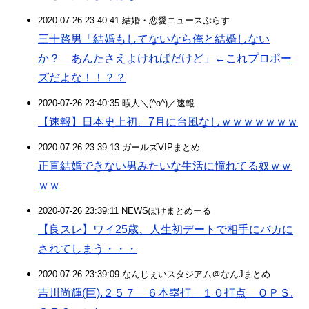
2020-07-26 23:40:41 結婚・恋愛ニュースぷらす
三十路男「結婚もしてないなら俺と結婚しない
か？ あんたさえよければだけど」←これプロポー
ズだよな！！？？
2020-07-26 23:40:35 暇人＼(^o^)／速報
【速報】日本史上初、7月に台風なしｗｗｗｗｗｗｗ
2020-07-26 23:39:13 ガールズVIPまとめ
正直結婚できない男みたいな生活に憧れてる奴ｗｗ
ｗｗ
2020-07-26 23:39:11 NEWSぽけまとめーる
【良スレ】ワイ25歳、人生初デートで相手にバカに
されてしまう・・・
2020-07-26 23:39:09 なんじぇいスタジアム＠なんJまとめ
吉川尚輝(巨).２５７ ６本塁打 １０打点 ＯＰＳ.