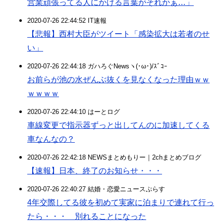
営業頑張ってる人にかける言葉がそれかぁ…」
2020-07-26 22:44:52 IT速報
【悲報】西村大臣がツイート「感染拡大は若者のせ
い」
2020-07-26 22:44:18 ガハろぐNewsヽ(･ω･)/ｽﾞｺｰ
お前らが池の水ぜんぶ抜くを見なくなった理由ｗｗ
ｗｗｗｗ
2020-07-26 22:44:10 はーとログ
車線変更で指示器ずっと出してんのに加速してくる
車なんなの？
2020-07-26 22:42:18 NEWSまとめもりー｜2chまとめブログ
【速報】日本、終了のお知らせ・・・
2020-07-26 22:40:27 結婚・恋愛ニュースぷらす
4年交際してる彼を初めて実家に泊まりで連れて行っ
たら・・・ 別れることになった