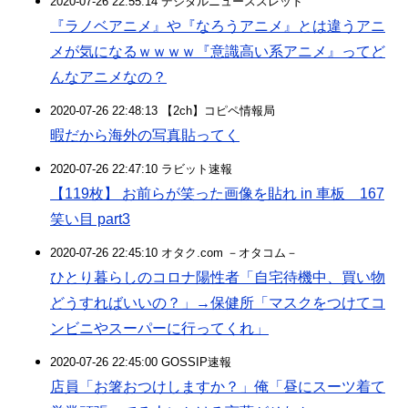
2020-07-26 22:55:14 デジタルニューススレッド
『ラノベアニメ』や『なろうアニメ』とは違うアニ
メが気になるｗｗｗｗ『意識高い系アニメ』ってど
んなアニメなの？
2020-07-26 22:48:13 【2ch】コピペ情報局
暇だから海外の写真貼ってく
2020-07-26 22:47:10 ラビット速報
【119枚】 お前らが笑った画像を貼れ in 車板 167
笑い目 part3
2020-07-26 22:45:10 オタク.com －オタコム－
ひとり暮らしのコロナ陽性者「自宅待機中、買い物
どうすればいいの？」→保健所「マスクをつけてコ
ンビニやスーパーに行ってくれ」
2020-07-26 22:45:00 GOSSIP速報
店員「お箸おつけしますか？」俺「昼にスーツ着て