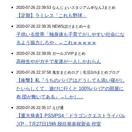
2020-07-26 22:39:53 なんじぇいスタジアム＠なんJまとめ
【定期】ラミレス「これも野球」
2020-07-26 22:39:35 NEWSぽけまとめーる
子供いる世帯「独身達も子育てがしやすい社会にな
るよう協力しろや」←これｗｗｗｗｗ
2020-07-26 22:39:05 ガールズVIPまとめ
高校生やがガチで友達が一人しかおらん
2020-07-26 22:37:58 鬼女まとめログ｜生活2chまとめブログ
【衝撃】私『うちのババアはどうしても添い寝がし
たいらしくて、遊びに行くと 100%ババアの部屋に
布 団が敷いてある』→しかし…
2020-07-26 22:35:17 えび通
【重大発表】PS5/PS4「ドラゴンクエストライバル
ズP」7月27日15時 脱任発表祝賀会 控室