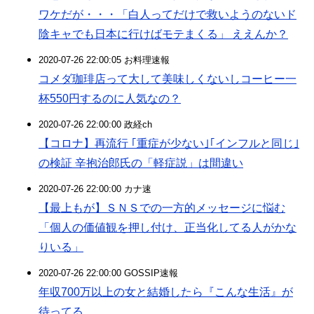
ワケだが・・・「白人ってだけで救いようのないド
陰キャでも日本に行けばモテまくる」 ええんか？
2020-07-26 22:00:05 お料理速報
コメダ珈琲店って大して美味しくないしコーヒー一
杯550円するのに人気なの？
2020-07-26 22:00:00 政経ch
【コロナ】再流行 ｢重症が少ない｣｢インフルと同じ｣
の検証 辛抱治郎氏の「軽症説」は間違い
2020-07-26 22:00:00 カナ速
【最上もが】ＳＮＳでの一方的メッセージに悩む
「個人の価値観を押し付け、正当化してる人がかな
りいる」
2020-07-26 22:00:00 GOSSIP速報
年収700万以上の女と結婚したら『こんな生活』が
待ってる