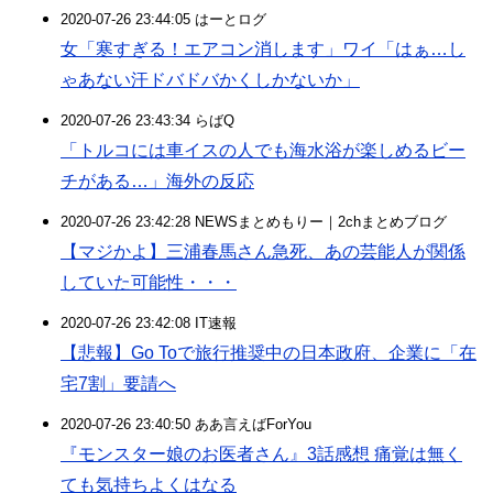
2020-07-26 23:44:05 はーとログ
女「寒すぎる！エアコン消します」ワイ「はぁ…し
ゃあない汗ドバドバかくしかないか」
2020-07-26 23:43:34 らばQ
「トルコには車イスの人でも海水浴が楽しめるビー
チがある…」海外の反応
2020-07-26 23:42:28 NEWSまとめもりー｜2chまとめブログ
【マジかよ】三浦春馬さん急死、あの芸能人が関係
していた可能性・・・
2020-07-26 23:42:08 IT速報
【悲報】Go Toで旅行推奨中の日本政府、企業に「在
宅7割」要請へ
2020-07-26 23:40:50 ああ言えばForYou
『モンスター娘のお医者さん』3話感想 痛覚は無く
ても気持ちよくはなる