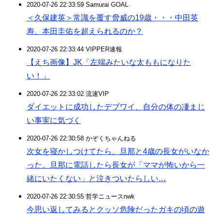
2020-07-26 22:33:59 Samurai GOAL
＜久保建英＞常識を覆す脅威の19歳・・・中田英
寿、本田圭佑を超えられるのか？
2020-07-26 22:33:44 VIPPER速報
【えち画像】JK「左端みたいな太ももになりた
い！」
2020-07-26 22:33:02 流速VIP
ダイエットに成功したデブワイ、自分の体の凄まじ
い事実に気づく
2020-07-26 22:30:58 かぞくちゃんねる
次女を寝かしつけてたら、旦那と4歳の長女がいなか
った。旦那に電話したら長女が「ママが怖いから一
緒にいたくない」と泣きついたらしい…
2020-07-26 22:30:55 哲学ニュースnwk
今思い返してみるとクッソ危険だったガキの頃の遊