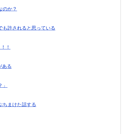
なのか？
でも許されると思っている
！！！
がある
？」
ぶちまけた話する