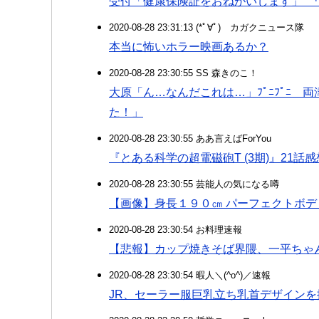
受付「健康保険証をおねがいします」 
2020-08-28 23:31:13 (*ﾟ∀ﾟ)ゞカガクニュース隊
本当に怖いホラー映画あるか？
2020-08-28 23:30:55 SS 森きのこ！
大原「ん…なんだこれは…」ﾌﾟﾆﾌﾟﾆ
た！」
2020-08-28 23:30:55 ああ言えばForYou
『とある科学の超電磁砲T (3期)』21話
2020-08-28 23:30:55 芸能人の気になる噂
【画像】身長１９０㎝ パーフェクトボ
2020-08-28 23:30:54 お料理速報
【悲報】カップ焼きそば界隈、一平ちゃ
2020-08-28 23:30:54 暇人＼(^o^)／速報
JR、セーラー服巨乳立ち乳首デザインを