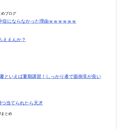
hまとめブログ
中症にならなかった理由ｗｗｗｗｗｗ
もええんか？
 夏といえば夏期講習！しっかり者で面倒見が良い
を3つ当てられたら天才
んJまとめ