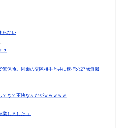
まらない
る
？？
で無保険。同乗の交際相手と共に逮捕の27歳無職
してきて不快なんだがｗｗｗｗｗ
卒業しました!」