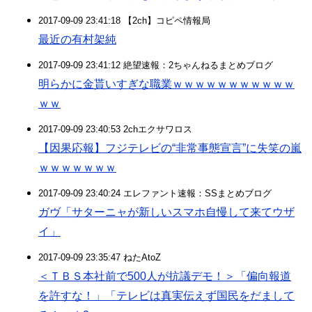
2017-09-09 23:41:18 【2ch】コピペ情報局
最近の有村架純
2017-09-09 23:41:12 絶望速報：2ちゃんねるまとめブログ
明らかに金貰いすぎな職業ｗｗｗｗｗｗｗｗｗｗｗ
ｗｗ
2017-09-09 23:40:53 2chエクサワロス
【因果応報】フジテレビの“非常事態宣言”に失笑の嵐
ｗｗｗｗｗｗｗ
2017-09-09 23:40:24 エレファント速報：SSまとめブログ
ガヴ「サターニャが新しいスマホ自慢して来てウザ
イ」
2017-09-09 23:35:47 ねたAtoZ
＜ＴＢＳ本社前で500人が抗議デモ！＞「偏向報道
を許すな！」「テレビは真実伝えず国民をだまして