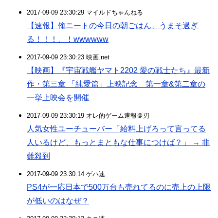
2017-09-09 23:30:29 マイルドちゃんねる
【速報】俺ニートの今日の朝ごはん、うまそ過ぎ
る！！！、！wwwwww
2017-09-09 23:30:23 映画.net
【映画】『宇宙戦艦ヤマト2202 愛の戦士たち』最新
作・第三章 「純愛篇」上映記念 第一章&第二章の
一挙上映会を開催
2017-09-09 23:30:19 オレ的ゲーム速報＠刃
人気女性ユーチューバー「給料上げろって言ってる
人いるけど、もっとまともな仕事につけば？」 → 非
難殺到
2017-09-09 23:30:14 ゲハ速
PS4が一応日本で500万台も売れてるのに売上の上限
が低いのはなぜ？