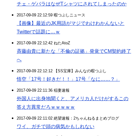
チェ・ゲバラはなぜTシャツにされてしまったのか
2017-09-09 22:12:59 暇つぶしニュース
【画像】最近のJK用語がマジでわけわかんないと
Twitterで話題に…ｗ
2017-09-09 22:12:42 ねたAtoZ
斉藤由貴に新たな「不倫の証拠」発覚でCM契約終了
へ
2017-09-09 22:12:12 【SS宝庫】みんなの暇つぶし
悟空「17号！好きだ！！」17号「なに……？」
2017-09-09 22:11:36 稲妻速報
外国人に出身地聞くと、アメリカ人だけがするこの
答え方異常だろｗｗｗｗｗ
2017-09-09 22:11:02 絶望速報：2ちゃんねるまとめブログ
ワイ、ガチで頭の病気かもしれない