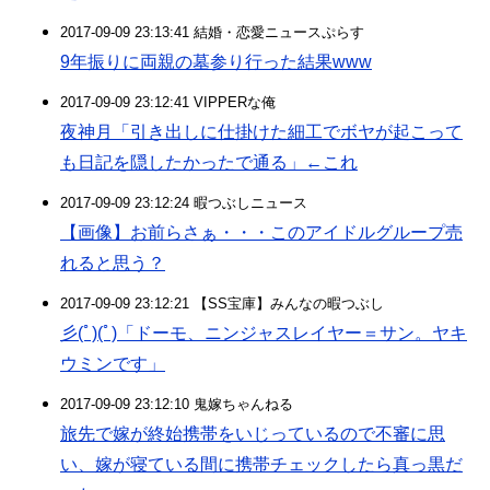
2017-09-09 23:13:41 結婚・恋愛ニュースぷらす
9年振りに両親の墓参り行った結果www
2017-09-09 23:12:41 VIPPERな俺
夜神月「引き出しに仕掛けた細工でボヤが起こって
も日記を隠したかったで通る」←これ
2017-09-09 23:12:24 暇つぶしニュース
【画像】お前らさぁ・・・このアイドルグループ売
れると思う？
2017-09-09 23:12:21 【SS宝庫】みんなの暇つぶし
彡(ﾟ)(ﾟ)「ドーモ、ニンジャスレイヤー＝サン。ヤキ
ウミンです」
2017-09-09 23:12:10 鬼嫁ちゃんねる
旅先で嫁が終始携帯をいじっているので不審に思
い、嫁が寝ている間に携帯チェックしたら真っ黒だ