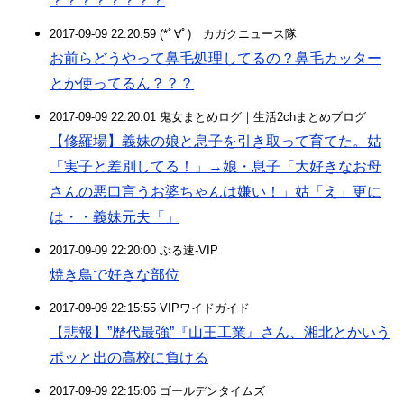
？？？？？？？？
2017-09-09 22:20:59 (*ﾟ∀ﾟ)ゞカガクニュース隊
お前らどうやって鼻毛処理してるの？鼻毛カッター
とか使ってるん？？？
2017-09-09 22:20:01 鬼女まとめログ｜生活2chまとめブログ
【修羅場】義妹の娘と息子を引き取って育てた。姑
「実子と差別してる！」→娘・息子「大好きなお母
さんの悪口言うお婆ちゃんは嫌い！」姑「え」更に
は・・義妹元夫「」
2017-09-09 22:20:00 ぶる速-VIP
焼き鳥で好きな部位
2017-09-09 22:15:55 VIPワイドガイド
【悲報】”歴代最強”『山王工業』さん、湘北とかいう
ポッと出の高校に負ける
2017-09-09 22:15:06 ゴールデンタイムズ