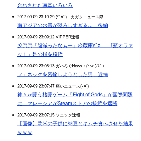
合わされた写真いろいろ
2017-09-09 23:10:29 (*ﾟ∀ﾟ)ゞカガクニュース隊
南アジアの水害が恐ろしすぎる… 後編
2017-09-09 23:09:12 VIPPER速報
彡(°)(°)「腹減ったなぁー」冷蔵庫ﾊﾟｶｰ 「瓶オラァ
ッ！」足の指を粉砕
2017-09-09 23:08:13 ガハろぐNewsヽ(･ω･)/ｽﾞｺｰ
フェネックを密輸しようとした男、逮捕
2017-09-09 23:07:47 痛いニュース(ﾉ∀`)
神々が闘う格闘ゲーム「Fight of Gods」が国際問題
に マレーシアがSteamストアの接続を遮断
2017-09-09 23:07:15 ソニック速報
【画像】欧米の子供に納豆とキムチ食べさせた結果
ｗｗｗ