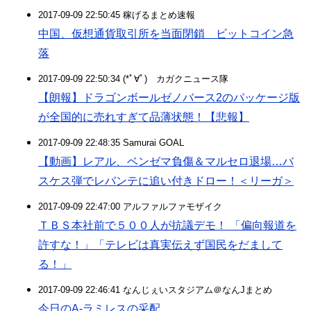
2017-09-09 22:50:45 稼げるまとめ速報
中国、仮想通貨取引所を当面閉鎖 ビットコイン急
落
2017-09-09 22:50:34 (*ﾟ∀ﾟ)ゞカガクニュース隊
【朗報】ドラゴンボールゼノバース2のパッケージ版
が全国的に売れすぎて品薄状態！【悲報】
2017-09-09 22:48:35 Samurai GOAL
【動画】レアル、ベンゼマ負傷＆マルセロ退場…バ
スケス弾でレバンテに追い付きドロー！＜リーガ＞
2017-09-09 22:47:00 アルファルファモザイク
ＴＢＳ本社前で５００人が抗議デモ！ 「偏向報道を
許すな！」「テレビは真実伝えず国民をだまして
る！」
2017-09-09 22:46:41 なんじぇいスタジアム＠なんJまとめ
今日のA-ラミレスの采配