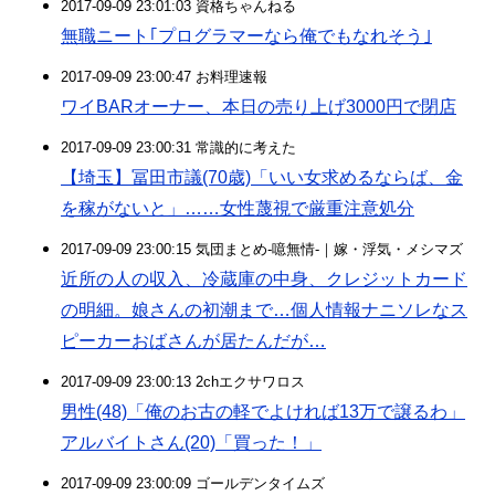
2017-09-09 23:01:03 資格ちゃんねる
無職ニート｢プログラマーなら俺でもなれそう｣
2017-09-09 23:00:47 お料理速報
ワイBARオーナー、本日の売り上げ3000円で閉店
2017-09-09 23:00:31 常識的に考えた
【埼玉】冨田市議(70歳)「いい女求めるならば、金
を稼がないと」……女性蔑視で厳重注意処分
2017-09-09 23:00:15 気団まとめ-噫無情-｜嫁・浮気・メシマズ
近所の人の収入、冷蔵庫の中身、クレジットカード
の明細。娘さんの初潮まで…個人情報ナニソレなス
ピーカーおばさんが居たんだが…
2017-09-09 23:00:13 2chエクサワロス
男性(48)「俺のお古の軽でよければ13万で譲るわ」
アルバイトさん(20)「買った！」
2017-09-09 23:00:09 ゴールデンタイムズ