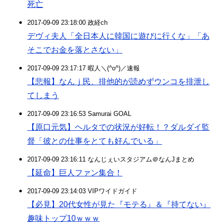
死亡
2017-09-09 23:18:00 政経ch
デヴィ夫人「全日本人に韓国に遊びに行くな」「あ
そこでお金を落とさない」
2017-09-09 23:17:17 暇人＼(^o^)／速報
【悲報】なんｊ民、排他的が読めずウンコを排泄し
てしまう
2017-09-09 23:16:53 Samurai GOAL
【原口元気】ヘルタでの状況が好転！？ダルダイ監
督「彼との仕事をとても好んでいる」
2017-09-09 23:16:11 なんじぇいスタジアム＠なんJまとめ
【延命】巨人ファン集合！
2017-09-09 23:14:03 VIPワイドガイド
【必見】20代女性が見た『モテる』＆『持てない』
趣味トップ10ｗｗｗ