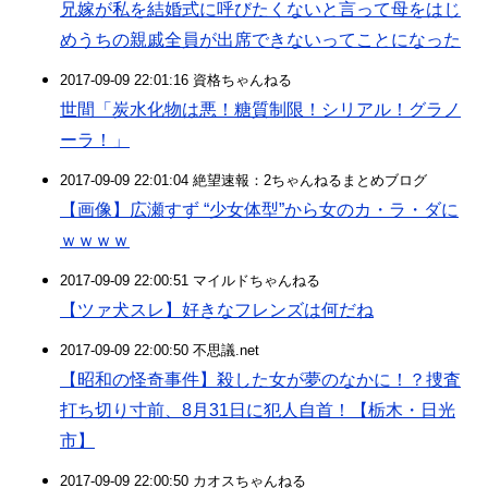
兄嫁が私を結婚式に呼びたくないと言って母をはじ
めうちの親戚全員が出席できないってことになった
2017-09-09 22:01:16 資格ちゃんねる
世間「炭水化物は悪！糖質制限！シリアル！グラノ
ーラ！」
2017-09-09 22:01:04 絶望速報：2ちゃんねるまとめブログ
【画像】広瀬すず “少女体型”から女のカ・ラ・ダに
ｗｗｗｗ
2017-09-09 22:00:51 マイルドちゃんねる
【ツァ犬スレ】好きなフレンズは何だね
2017-09-09 22:00:50 不思議.net
【昭和の怪奇事件】殺した女が夢のなかに！？捜査
打ち切り寸前、8月31日に犯人自首！【栃木・日光
市】
2017-09-09 22:00:50 カオスちゃんねる