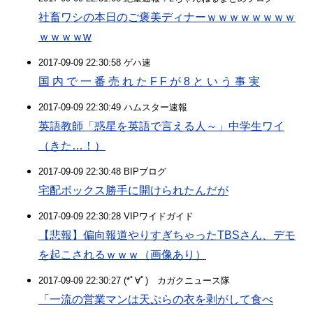
社畜ワシの本日のご褒美ディナーｗｗｗｗｗｗｗｗ
ｗｗｗｗw
2017-09-09 22:30:58 ゲハ速
国 内 で 一 番 売 れ た F F が 8 と い う 事 実
2017-09-09 22:30:49 ハムスター速報
英語教師「惑星を英語で言える人～」中学生ワイ
（きた…！）
2017-09-09 22:30:48 BIPブログ
宅配ボックス勝手に開けられたんだが
2017-09-09 22:30:28 VIPワイドガイド
【悲報】偏向報道やりすぎちゃったTBSさん、デモ
を起こされるｗｗｗ（画像あり）
2017-09-09 22:30:27 (*ﾟ∀ﾟ)ゞカガクニュース隊
「一流の営業マンは天ぷらの衣を剥がして食べ