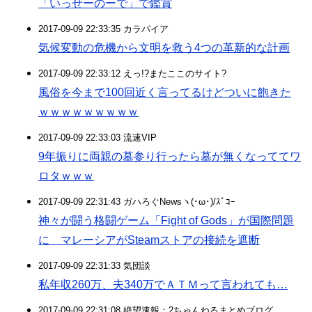
「いっせーのーで」で鑑賞
2017-09-09 22:33:35 カラパイア
気候変動の危機から文明を救う4つの革新的な計画
2017-09-09 22:33:12 えっ!?またここのサイト?
風俗を今まで100回近く言ってるけどついに飽きた
ｗｗｗｗｗｗｗｗｗ
2017-09-09 22:33:03 流速VIP
9年振りに両親の墓参り行ったら墓が無くなっててワ
ロタｗｗｗ
2017-09-09 22:31:43 ガハろぐNewsヽ(･ω･)/ｽﾞｺｰ
神々が闘う格闘ゲーム「Fight of Gods」が国際問題
に マレーシアがSteamストアの接続を遮断
2017-09-09 22:31:33 気団談
私年収260万、夫340万でＡＴＭって言われても…
2017-09-09 22:31:08 絶望速報：2ちゃんねるまとめブログ