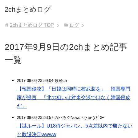
2chまとめログ
2chまとめログ
TOP
ログ
2017年9月9日の2chまとめ記事
一覧
2017-09-09 23:59:04 政経ch
【韓国侵攻】「日韓は同時に核武装を」 韓国専門
家が提言 「北の狙いは対米交渉ではなく韓国侵攻
だ」
2017-09-09 23:58:57 ガハろぐNewsヽ(･ω･)/ｽﾞｺｰ
【謎ルール】U18侍ジャパン、5点差以内で勝たない
と敗退決定wwww