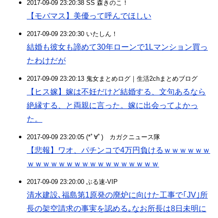
2017-09-09 23:20:38 SS 森きのこ！
【モバマス】美優って呼んでほしい
2017-09-09 23:20:30 いたしん！
結婚も彼女も諦めて30年ローンで1Lマンション買っ
たわけだが
2017-09-09 23:20:13 鬼女まとめログ｜生活2chまとめブログ
【ヒス嫁】嫁は不妊だけど結婚する、文句あるなら
絶縁する、と両親に言った。嫁に出会ってよかっ
た。
2017-09-09 23:20:05 (*ﾟ∀ﾟ)ゞカガクニュース隊
【悲報】ワオ、パチンコで4万円負けるｗｗｗｗｗｗ
ｗｗｗｗｗｗｗｗｗｗｗｗｗｗｗｗｗ
2017-09-09 23:20:00 ぶる速-VIP
清水建設､福島第1原発の廃炉に向けた工事で｢JV｣所
長の架空請求の事実を認める｡なお所長は8日未明に