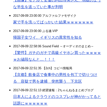
【画像】モデルで女優の内田理央さん、地獄のよう
な半生を送っていた事が判明
2017-09-09 23:00:00 アルファルファモザイク
家で手を洗ってばっかいた結果ｗｗｗｗｗｗｗ
2017-09-09 23:00:00 ぶる速-VIP
帰国子女ワイ、イギリスの異常性を知る
2017-09-09 22:58:06 Sound Field ～オーディオのまとめ～
【驚愕】ガチのガチで高級イヤホン買ったｗｗｗｗ
ｗお値段なんと…！！！
2017-09-09 22:51:35 【2ch】コピペ情報局
【京都】飲食店で食事中の男性を包丁で切りつけ
る 容疑で男を逮捕 突然襲う 下京区
2017-09-09 22:51:13 絶望速報：2ちゃんねるまとめブログ
日本人によるクラウドのコスプレが神がかってると
話題にｗｗｗｗｗｗ