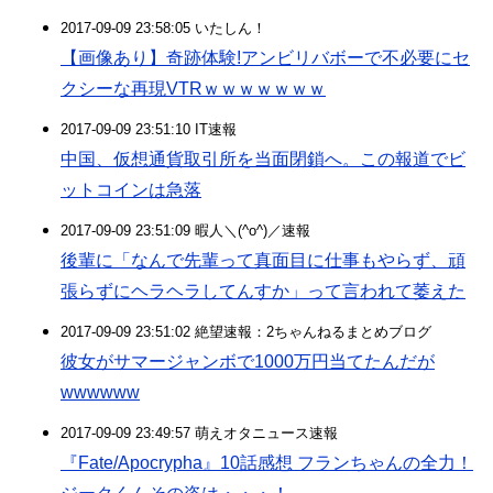
2017-09-09 23:58:05 いたしん！
【画像あり】奇跡体験!アンビリバボーで不必要にセ
クシーな再現VTRｗｗｗｗｗｗｗ
2017-09-09 23:51:10 IT速報
中国、仮想通貨取引所を当面閉鎖へ。この報道でビ
ットコインは急落
2017-09-09 23:51:09 暇人＼(^o^)／速報
後輩に「なんで先輩って真面目に仕事もやらず、頑
張らずにヘラヘラしてんすか」って言われて萎えた
2017-09-09 23:51:02 絶望速報：2ちゃんねるまとめブログ
彼女がサマージャンボで1000万円当てたんだが
wwwwww
2017-09-09 23:49:57 萌えオタニュース速報
『Fate/Apocrypha』10話感想 フランちゃんの全力！