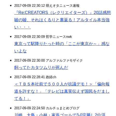
2017-09-09 22:30:12 萌えオタニュース速報
『Re:CREATORS（レクリエイターズ）』20話感想
嘘の嘘、それはくるりと裏返る！アルタイル本当強
い・・・
2017-09-09 22:30:09 哲学ニュースnwk
東京って駅降りたった時の「ここが東京か～」感な
いよな
2017-09-09 22:30:00 アルファルファモザイク
飼ってたカタツムリが死んだ
2017-09-09 22:28:41 政経ch
＜ＴＢＳ本社前で５００人が抗議デモ！＞「偏向報
道を許すな！」「テレビは真実伝えず国民をだまし
てる！」
2017-09-09 22:24:50 カルチョまとめブログ
川崎、大島・小林・家長ゴールで3-0完勝し2位浮