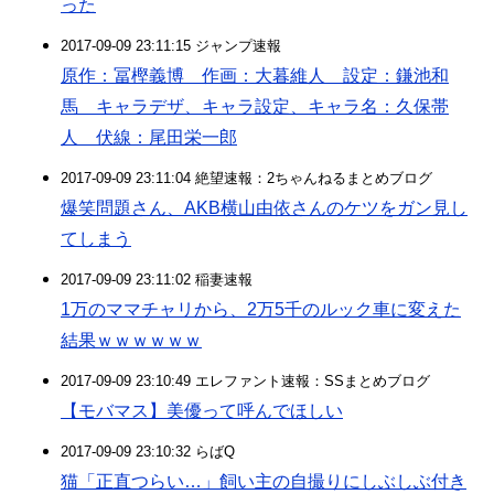
った
2017-09-09 23:11:15 ジャンプ速報
原作：冨樫義博 作画：大暮維人 設定：鎌池和
馬 キャラデザ、キャラ設定、キャラ名：久保帯
人 伏線：尾田栄一郎
2017-09-09 23:11:04 絶望速報：2ちゃんねるまとめブログ
爆笑問題さん、AKB横山由依さんのケツをガン見し
てしまう
2017-09-09 23:11:02 稲妻速報
1万のママチャリから、2万5千のルック車に変えた
結果ｗｗｗｗｗｗ
2017-09-09 23:10:49 エレファント速報：SSまとめブログ
【モバマス】美優って呼んでほしい
2017-09-09 23:10:32 らばQ
猫「正直つらい…」飼い主の自撮りにしぶしぶ付き