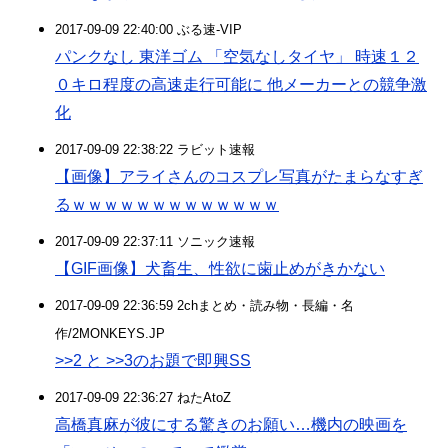
2017-09-09 22:40:00 ぶる速-VIP
パンクなし 東洋ゴム 「空気なしタイヤ」 時速１２
０キロ程度の高速走行可能に 他メーカーとの競争激
化
2017-09-09 22:38:22 ラビット速報
【画像】アライさんのコスプレ写真がたまらなすぎ
るｗｗｗｗｗｗｗｗｗｗｗｗｗ
2017-09-09 22:37:11 ソニック速報
【GIF画像】犬畜生、性欲に歯止めがきかない
2017-09-09 22:36:59 2chまとめ・読み物・長編・名
作/2MONKEYS.JP
>>2 と >>3のお題で即興SS
2017-09-09 22:36:27 ねたAtoZ
高橋真麻が彼にする驚きのお願い…機内の映画を