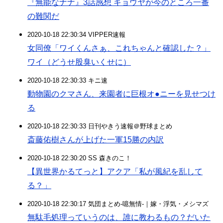
『無能なナナ』3話感想 キョウヤが今のところ一番
の難関だ
2020-10-18 22:30:34 VIPPER速報
女同僚「ワイくんさぁ、これちゃんと確認した？」
ワイ（どうせ股臭いくせに）
2020-10-18 22:30:33 キニ速
動物園のクマさん、来園者に巨根オ●ニーを見せつけ
る
2020-10-18 22:30:33 日刊やきう速報＠野球まとめ
斎藤佑樹さんが上げた一軍15勝の内訳
2020-10-18 22:30:20 SS 森きのこ！
【異世界かるてっと】アクア「私が風紀を乱して
る？」
2020-10-18 22:30:17 気団まとめ-噫無情-｜嫁・浮気・メシマズ
無駄毛処理っていうのは、誰に教わるもの？だいた