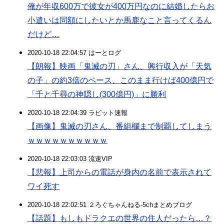
俺が年収600万で彼女が400万円なのに結婚したらお
小遣いは同額にしたいとか馬鹿なこと言ってくるん
だけど…
2020-10-18 22:04:57 はーとログ
【朗報】映画「鬼滅の刃」さん、興行収入が「天気
の子」の約3倍のペース、このまま行けば400億円で
「千と千尋の神隠し(300億円)」に勝利
2020-10-18 22:04:39 ラビット速報
【画像】鬼滅の刃さん、番組欄まで制覇してしまう
ｗｗｗｗｗｗｗｗｗｗ
2020-10-18 22:03:03 流速VIP
【悲報】上司からの電話が身内の名前で表示されて
ワイ死す
2020-10-18 22:02:51 ２ろぐちゃんねる-5chまとめブログ
【話題】もしもドラクエの世界の住人だったら…？