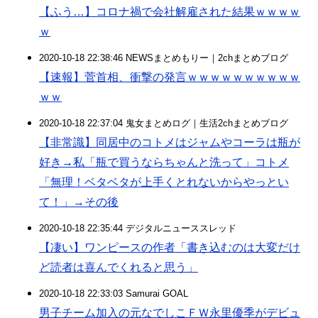
【ふう…】コロナ禍で会社解雇された結果ｗｗｗｗ
ｗ
2020-10-18 22:38:46 NEWSまとめもりー｜2chまとめブログ
【速報】菅首相、衝撃の発言ｗｗｗｗｗｗｗｗｗｗ
ｗｗ
2020-10-18 22:37:04 鬼女まとめログ｜生活2chまとめブログ
【非常識】同居中のコトメはジャムやコーラは瓶が
好き→私「瓶で買うならちゃんと洗って」コトメ
「無理！ベタベタが上手くとれないからやっとい
て！」→その後
2020-10-18 22:35:44 デジタルニューススレッド
【凄い】ワンピースの作者「書き込むのは大変だけ
ど読者は喜んでくれると思う」
2020-10-18 22:33:03 Samurai GOAL
男子チーム加入の元なでしこＦＷ永里優季がデビュ