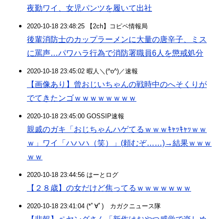
夜勤ワイ、女児パンツを履いて出社
2020-10-18 23:48:25 【2ch】コピペ情報局
後輩消防士のカップラーメンに大量の唐辛子、ミス
に罵声…パワハラ行為で消防署職員6人を懲戒処分
2020-10-18 23:45:02 暇人＼(^o^)／速報
【画像あり】曾おじいちゃんの戦時中のへそくりが
でてきたンゴｗｗｗｗｗｗｗｗ
2020-10-18 23:45:00 GOSSIP速報
親戚のガキ「おじちゃんハゲてるｗｗｗｷｬｯｷｬｯｗｗ
ｗ」ワイ「ハハハ（笑）」(頼むぞ……)→結果ｗｗｗ
ｗｗ
2020-10-18 23:44:56 はーとログ
【２８歳】の女だけど焦ってるｗｗｗｗｗｗｗ
2020-10-18 23:41:04 (*ﾟ∀ﾟ)ゞカガクニュース隊