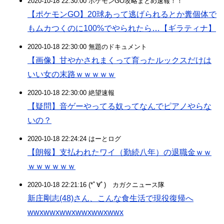
2020-10-18 22:30:00 ポケモンGO攻略まとめ速報！！
【ポケモンGO】20球あって逃げられるとか糞個体で
もムカつくのに100%でやられたら…【ギラティナ】
2020-10-18 22:30:00 無題のドキュメント
【画像】甘やかされまくって育ったルックスだけは
いい女の末路ｗｗｗｗｗ
2020-10-18 22:30:00 絶望速報
【疑問】音ゲーやってる奴ってなんでピアノやらな
いの？
2020-10-18 22:24:24 はーとログ
【朗報】支払われたワイ（勤続八年）の退職金ｗｗ
ｗｗｗｗｗｗ
2020-10-18 22:21:16 (*ﾟ∀ﾟ)ゞカガクニュース隊
新庄剛志(48)さん、こんな食生活で現役復帰へ
wwxwwxwwxwwxwwxwwx