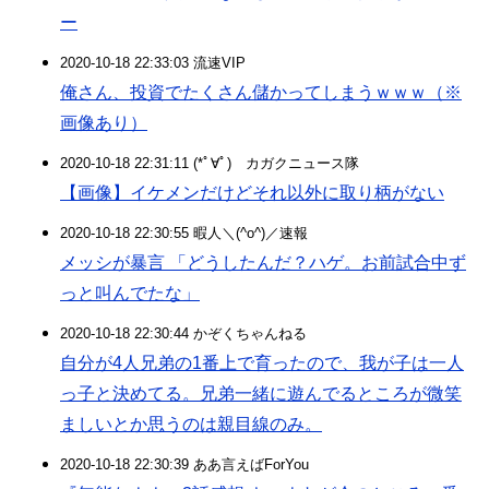
ー
2020-10-18 22:33:03 流速VIP
俺さん、投資でたくさん儲かってしまうｗｗｗ（※
画像あり）
2020-10-18 22:31:11 (*ﾟ∀ﾟ)ゞカガクニュース隊
【画像】イケメンだけどそれ以外に取り柄がない
2020-10-18 22:30:55 暇人＼(^o^)／速報
メッシが暴言 「どうしたんだ？ハゲ。お前試合中ず
っと叫んでたな」
2020-10-18 22:30:44 かぞくちゃんねる
自分が4人兄弟の1番上で育ったので、我が子は一人
っ子と決めてる。兄弟一緒に遊んでるところが微笑
ましいとか思うのは親目線のみ。
2020-10-18 22:30:39 ああ言えばForYou