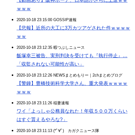
【動画あり】阪神ボーア、日本語がさらに上達ｗｗ
ｗｗｗ
2020-10-18 23:15:00 GOSSIP速報
【悲報】近所の大工に3万カツアゲされた件ｗｗｗｗ
ｗｗ
2020-10-18 23:12:35 暇つぶしニュース
飯塚幸三被告、実刑判決を受けても『執行停止』…
「収監されない可能性が高い」
2020-10-18 23:12:26 NEWSまとめもりー｜2chまとめブログ
【警鐘】豊橋技術科学大学さん、重大発表ｗｗｗｗ
ｗｗｗ
2020-10-18 23:11:26 稲妻速報
ワイ「よっしゃ公務員なれた！年収５００万くらい
はすぐ貰えるやろな?」
2020-10-18 23:11:13 (*ﾟ∀ﾟ)ゞカガクニュース隊