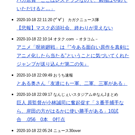
バカ店員「ここはレストランなので、勉強はやめて
いただけると…」
2020-10-18 22:11:20 (*ﾟ∀ﾟ)ゞカガクニュース隊
【悲報】マスク必須社会、終わりが見えない
2020-10-18 22:10:14 オタク.com －オタコム－
アニメ「呪術廻戦」は『"今ある面白い原作を真剣に
アニメ化したら当たる"ということに気づいてくれた
ジャンプが送り込んだ第二の矢』
2020-10-18 22:09:49 おうち速報
とある奥さん「友達にも一軍、二軍、三軍がある」
2020-10-18 22:09:17 なんじぇいスタジアム＠なんJまとめ
巨人 原監督が小林誠司に奮起促す「３番手捕手な
ら、岸田の方がはるかに使い勝手がある」10試
合 .056 0本 0打点
2020-10-18 22:05:24 ニュース30over