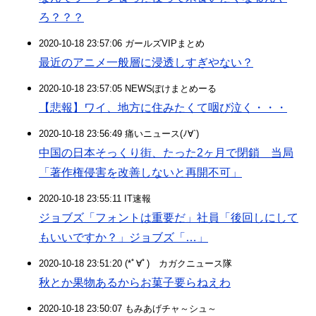
ろ？？？
2020-10-18 23:57:06 ガールズVIPまとめ
最近のアニメ一般層に浸透しすぎやない？
2020-10-18 23:57:05 NEWSぽけまとめーる
【悲報】ワイ、地方に住みたくて咽び泣く・・・
2020-10-18 23:56:49 痛いニュース(ﾉ∀`)
中国の日本そっくり街、たった2ヶ月で閉鎖 当局
「著作権侵害を改善しないと再開不可」
2020-10-18 23:55:11 IT速報
ジョブズ「フォントは重要だ」社員「後回しにして
もいいですか？」ジョブズ「…」
2020-10-18 23:51:20 (*ﾟ∀ﾟ)ゞカガクニュース隊
秋とか果物あるからお菓子要らねえわ
2020-10-18 23:50:07 もみあげチャ～シュ～