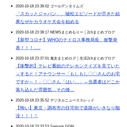
2020-10-18 23:39:02 ゴールデンタイムズ
「スカッとジャパン」、嘘松エピソードが尽きた結
果なぜかカラオケ大会を始める
2020-10-18 23:38:17 NEWSまとめもりー｜2chまとめブログ
【新型コロナ】WHOのテドロス事務局長、衝撃発
表！！！…..
2020-10-18 23:37:01 鬼女まとめログ｜生活2chまとめブログ
【衝撃的】テレビ番組のテレホンクイズを見ていた
→すると！アナウンサー「もしもし〇〇さんのお宅
ですか～！」〇〇さん「はい…」→当選者はどこか
落ち込んだ雰囲気…その後…
2020-10-18 23:35:52 デジタルニューススレッド
【怖い】東京・調布市の住宅街で道路がいきなり陥
没！！！！
2020-10-18 23:33:53 Samurai GOAL