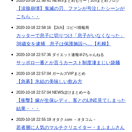
2020-10-18 22:58:41 NEWSまとめもりー｜2chまとめブログ
【涙腺崩壊】鬼滅の刃、ファンが号泣したシーンが
こちら・・
2020-10-18 22:58:16 【2ch】コピペ情報局
カッターで息子に切りつけ「息子がいなくなった」
38歳女を逮捕 息子は保護施設へ…【札幌】
2020-10-18 22:57:36 ダイエット速報＠2ちゃんねる
サッポロ一番とか言うカースト制度凄まじい袋麺
2020-10-18 22:57:04 ガールズVIPまとめ
【急募】氷結の美味しい飲み方
2020-10-18 22:57:04 NEWSぽけまとめーる
【衝撃】嫁が生保レディ、客とのLINE見てしまった
結果・・・
2020-10-18 22:55:19 オタク.com －オタコム－
若者層に人気のマルチクリエイター・まふまふさん