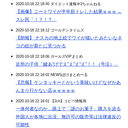
2020-10-18 22:18:45 ダイエット速報＠2ちゃんねる
【画像】ニートワイが半年筋トレした結果ｗｗｗ ←
スレ民「！？！？」
2020-10-18 22:18:12 ゴールデンタイムズ
【朗報】 ナスカの地上絵でワイが描いたみたいなネ
コの絵が新たに見つかる
2020-10-18 22:18:06 ガールズVIPまとめ
近所の子供「鍵あ“げでえ”え”え“え”！！（号泣）」
2020-10-18 22:18:02 NEWSぽけまとめーる
【悲報】ケンタッキーとかいう美味いけどなぜかあ
んまり行かない店ｗｗｗｗｗ
2020-10-18 22:18:01 【2ch】コピペ情報局
一体何者なのか…路上で「謎のお菓子」購入を迫る
外国人が各地に出没。無許可の販売等は法律違反の
可能性