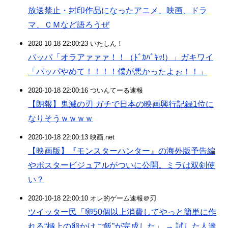
放送禁止・封印作品になったアニメ、映画、ドラ
マ、ＣＭなど語ろうぜ
2020-10-18 22:00:23 いたしん！
パッパ「オラアァァァ！！（ﾄﾞｶﾊﾞｷｯ!）」ガキワイ
「パッパやめて！！！！僕が悪かったよぉ！！」
2020-10-18 22:00:16 ついんてーる速報
【朗報】鬼滅の刃 ガチで日本の映画興行記録1位に
なりそうｗｗｗｗ
2020-10-18 22:00:13 映画.net
【映画版】『モンスターハンター』の海外版予告編
やポスタービジュアルがついに公開。ミラは双剣使
い？
2020-10-18 22:00:10 オレ的ゲーム速報＠刃
ツイッター民「卵50個以上消費してやっと簡単に作
れる“極上の卵かけご飯”が完成した」 → 試した人達