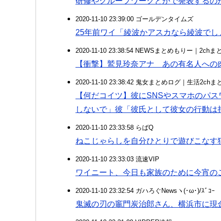
研修やグループワークとかで発表するの
2020-11-10 23:39:00 ゴールデンタイムズ
25年前ワイ「綾波かアスカなら綾波でし
2020-11-10 23:38:54 NEWSまとめもりー｜2c
【衝撃】鷲見玲奈アナ あの有名人への
2020-11-10 23:38:42 鬼女まとめログ｜生活2c
【何だコイツ】彼にSNSやスマホのパ
しないで」彼「彼氏として彼女の行動は
2020-11-10 23:33:58 らばQ
ねこじゃらしを自分ひとりで遊びこなす
2020-11-10 23:33:03 流速VIP
ワイニート、今日も家族のために今宵の
2020-11-10 23:32:54 ガハろぐNewsヽ(･ω･)/ｽﾞｺｰ
鬼滅の刃の竈門炭治郎さん、横浜市に現金