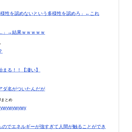
多様性を認めないという多様性を認めろ」←これ
…」→結果ｗｗｗｗｗ
る
？
始まる！！【凄い】
アダ名がついたんだが
んJまとめ
wywywywy
たものでエネルギーが強すぎて人間が触ることができ