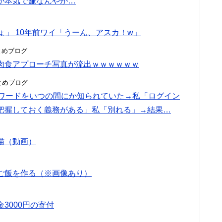
が本気で嫌なんやが…
ょ」 10年前ワイ「うーん、アスカ！w」
hまとめブログ
肉食アプローチ写真が流出ｗｗｗｗｗｗ
hまとめブログ
スワードをいつの間にか知られていた→私「ログイン
把握しておく義務がある」私「別れる」→結果…
猫（動画）
ご飯を作る（※画像あり）
3000円の寄付