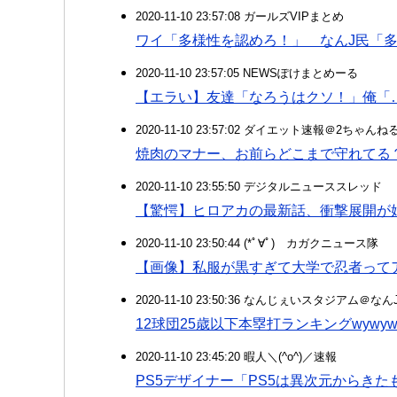
2020-11-10 23:57:08 ガールズVIPまとめ
ワイ「多様性を認めろ！」 なんJ民「
2020-11-10 23:57:05 NEWSぽけまとめーる
【エラい】友達「なろうはクソ！」俺「
2020-11-10 23:57:02 ダイエット速報＠2ちゃんね
焼肉のマナー、お前らどこまで守れてる
2020-11-10 23:55:50 デジタルニューススレッド
【驚愕】ヒロアカの最新話、衝撃展開が
2020-11-10 23:50:44 (*ﾟ∀ﾟ)ゞカガクニュース隊
【画像】私服が黒すぎて大学で忍者って
2020-11-10 23:50:36 なんじぇいスタジアム＠な
12球団25歳以下本塁打ランキングwywywy
2020-11-10 23:45:20 暇人＼(^o^)／速報
PS5デザイナー「PS5は異次元からき