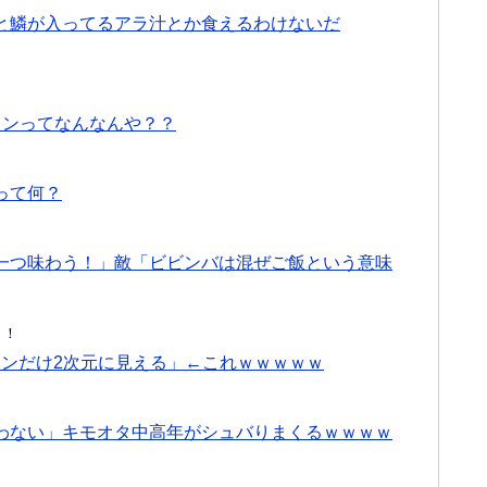
と鱗が入ってるアラ汁とか食えるわけないだ
インってなんなんや？？
って何？
一つ味わう！」敵「ビビンバは混ぜご飯という意味
！！
ーンだけ2次元に見える」←これｗｗｗｗｗ
わない」キモオタ中高年がシュバりまくるｗｗｗｗ