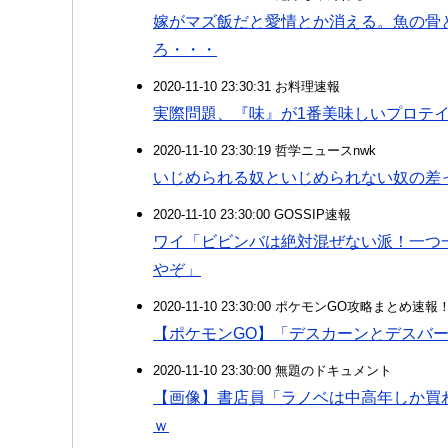
嫁がマズ飯だと愛情とか消える。魚の骨
ろ・・・
2020-11-10 23:30:31 お料理速報
実際問題、『味』が1番美味しいプロテ
2020-11-10 23:30:19 哲学ニュースnwk
いじめられる奴といじめられない奴の差
2020-11-10 23:30:00 GOSSIP速報
ワイ「ビビンバは絶対混ぜない派！一つ
やぞ」
2020-11-10 23:30:00 ポケモンGO攻略まとめ速報
【ポケモンGO】「デスカーンとデスバ
2020-11-10 23:30:00 無題のドキュメント
【画像】書店員「ラノベは中高年しか買
ｗ