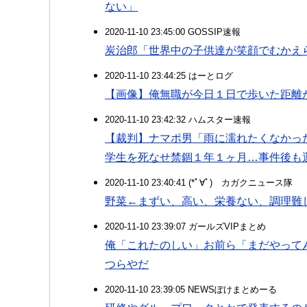
ない」
2020-11-10 23:45:00 GOSSIP速報
炭治郎「世界中の子供達が笑顔でむかえ
2020-11-10 23:44:25 はーとログ
【画像】俺無職が今日１日で歩いた距離
2020-11-10 23:42:32 ハムスター速報
【裁判】ナマポ男「雨に濡れたくなかっ
学生を死なせ禁錮１年１ヶ月…事件後も
2020-11-10 23:40:41 (*ﾟ∀ﾟ)ゞカガクニュース隊
野菜←まずい、高い、栄養ない、調理難
2020-11-10 23:39:07 ガールズVIPまとめ
俺「これたのしい」お前ら「まだやって
つらやだ
2020-11-10 23:39:05 NEWSぽけまとめーる