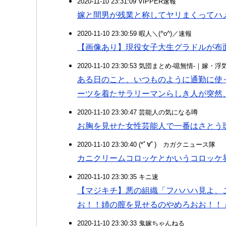
2020-11-10 23:31:09 VIPPER速報
嫁と間男が残業と称してヤリまくってハ
2020-11-10 23:30:59 暇人＼(^o^)／速報
【画像あり】現役女子大生グラドルが布
2020-11-10 23:30:53 気団まとめ-噫無情-｜嫁
ある日のこと、いつものように通勤に使
ーツを着たサラリーマンらしき人が突然
2020-11-10 23:30:47 芸能人の気になる噂
お胸を見せた女性芸能人で一番はさとう珠
2020-11-10 23:30:40 (*ﾟ∀ﾟ)ゞカガクニュース隊
カニクリームコロッケとかいうコロッケ界
2020-11-10 23:30:35 キニ速
【マジキチ】悪の組織「フハハハ見よ、
お！！姉の膣を見せるのやめろおお！！
2020-11-10 23:30:33 鬼嫁ちゃんねる