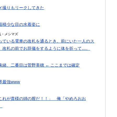
メ撮りもリークしてきた
面積少な目の水着姿に
・浮気・メシマズ
っている電車の改札を通るとき。前にいた一人のス
、改札の前でお辞儀をするように体を折って…。
緒、二番目は菅野美穂 ← ここまでは確定
最強www
これが貴様の姉の膣だ！！」 俺「やめろおお
」