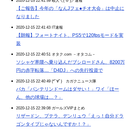
2020-12-15 22:41:59 暇人＼(^o^)／速報
【ご報告】今年の「なんJフェ●チオ大会」は中止に
なりました
2020-12-15 22:41:43 IT速報
【朗報】フォートナイト、PS5で120fpsモードを実
装
2020-12-15 22:40:51 オタク.com －オタコム－
ソシャゲ界隈へ乗り込んだブシロードさん、8200万
円の赤字転落…「D4DJ」への先行投資で
2020-12-15 22:40:49 (*ﾟ∀ﾟ)ゞカガクニュース隊
バカ「バンテリンドームはダサい！」ワイ「ほー
ん、他の球場は…？」
2020-12-15 22:39:08 ガールズVIPまとめ
リザードン、プテラ、デンリュウ「えっ！自分ドラ
ゴンタイプじゃないんですか！？」