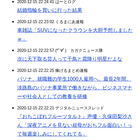
2020-12-15 22:24:41 はーとログ
結婚指輪を買いに行った結果
2020-12-15 22:23:02 くるまにあ速報
車雑誌「SUVになったクラウンを大胆予想しました
ｗ」
2020-12-15 22:22:57 (*ﾟ∀ﾟ)ゞカガクニュース隊
次に天下取る芸人って千鳥と霜降り明星だよな
2020-12-15 22:22:25 稼げるまとめ速報
パソナ、就職難の学生1000人雇用へ。最長2年間、
淡路島のパソナ事業所で働きながら、ビジネスマナ
ーや社会人としての教養を研修
2020-12-15 22:22:21 デジタルニューススレッド
『おちこぼれフルーツタルト』声優・久保田梨沙さ
ん「深夜アニメを見ない叔母がおちフル面白い！っ
て毎週楽しみにしてくれてる」