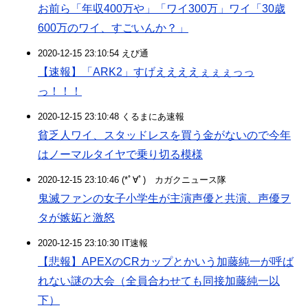
お前ら「年収400万や」「ワイ300万」ワイ「30歳
600万のワイ、すごいんか？」
2020-12-15 23:10:54 えび通
【速報】「ARK2」すげええええぇぇぇっっ
っ！！！
2020-12-15 23:10:48 くるまにあ速報
貧乏人ワイ、スタッドレスを買う金がないので今年
はノーマルタイヤで乗り切る模様
2020-12-15 23:10:46 (*ﾟ∀ﾟ)ゞカガクニュース隊
鬼滅ファンの女子小学生が主演声優と共演、声優ヲ
タが嫉妬と激怒
2020-12-15 23:10:30 IT速報
【悲報】APEXのCRカップとかいう加藤純一が呼ば
れない謎の大会（全員合わせても同接加藤純一以
下）