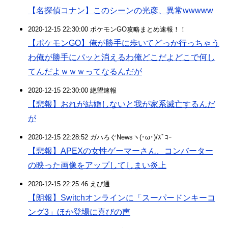
【名探偵コナン】このシーンの光彦、異常wwwww
2020-12-15 22:30:00 ポケモンGO攻略まとめ速報！！
【ポケモンGO】俺が勝手に歩いてどっか行っちゃう
わ俺が勝手にパッと消えるわ俺どこだよどこで何し
てんだよｗｗｗってなるんだが
2020-12-15 22:30:00 絶望速報
【悲報】おれが結婚しないと我が家系滅亡するんだ
が
2020-12-15 22:28:52 ガハろぐNewsヽ(･ω･)/ｽﾞｺｰ
【悲報】APEXの女性ゲーマーさん、コンバーター
の映った画像をアップしてしまい炎上
2020-12-15 22:25:46 えび通
【朗報】Switchオンラインに「スーパードンキーコ
ング3」ほか登場に喜びの声