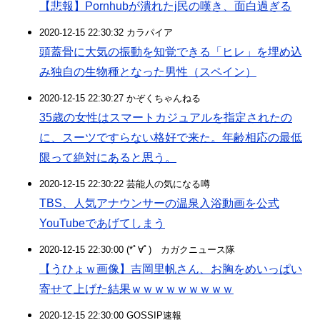
【悲報】Pornhubが潰れたj民の嘆き、面白過ぎる
2020-12-15 22:30:32 カラパイア
頭蓋骨に大気の振動を知覚できる「ヒレ」を埋め込
み独自の生物種となった男性（スペイン）
2020-12-15 22:30:27 かぞくちゃんねる
35歳の女性はスマートカジュアルを指定されたの
に、スーツですらない格好で来た。年齢相応の最低
限って絶対にあると思う。
2020-12-15 22:30:22 芸能人の気になる噂
TBS、人気アナウンサーの温泉入浴動画を公式
YouTubeであげてしまう
2020-12-15 22:30:00 (*ﾟ∀ﾟ)ゞカガクニュース隊
【うひょｗ画像】吉岡里帆さん、お胸をめいっぱい
寄せて上げた結果ｗｗｗｗｗｗｗｗｗ
2020-12-15 22:30:00 GOSSIP速報