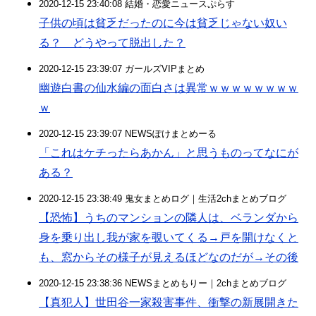
2020-12-15 23:40:08 結婚・恋愛ニュースぷらす
子供の頃は貧乏だったのに今は貧乏じゃない奴い
る？ どうやって脱出した？
2020-12-15 23:39:07 ガールズVIPまとめ
幽遊白書の仙水編の面白さは異常ｗｗｗｗｗｗｗｗ
ｗ
2020-12-15 23:39:07 NEWSぽけまとめーる
「これはケチったらあかん」と思うものってなにが
ある？
2020-12-15 23:38:49 鬼女まとめログ｜生活2chまとめブログ
【恐怖】うちのマンションの隣人は、ベランダから
身を乗り出し我が家を覗いてくる→戸を開けなくと
も、窓からその様子が見えるほどなのだが→その後
2020-12-15 23:38:36 NEWSまとめもりー｜2chまとめブログ
【真犯人】世田谷一家殺害事件、衝撃の新展開きた