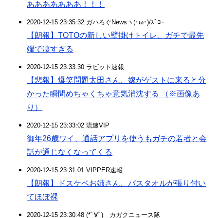
あああああああ！！！
2020-12-15 23:35:32 ガハろぐNewsヽ(･ω･)/ｽﾞｺｰ
【朗報】TOTOの新しい壁掛けトイレ、ガチで最先
端で凄すぎる
2020-12-15 23:33:30 ラビット速報
【悲報】爆笑問題太田さん、嫁がゲストに来ると分
かった瞬間めちゃくちゃ意気消沈する （※画像あ
り）
2020-12-15 23:33:02 流速VIP
御年26歳ワイ、通話アプリを使うもガチの若者と会
話が通じなくなってくる
2020-12-15 23:31:01 VIPPER速報
【朗報】ドスケベお姉さん、バスタオルが張り付い
てほぼ裸
2020-12-15 23:30:48 (*ﾟ∀ﾟ)ゞカガクニュース隊