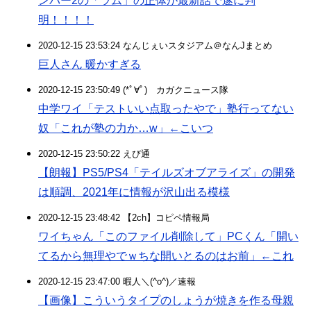
ンバー2の「ラム」の正体が最新話で遂に判
明！！！！
2020-12-15 23:53:24 なんじぇいスタジアム＠なんJまとめ
巨人さん 暖かすぎる
2020-12-15 23:50:49 (*ﾟ∀ﾟ)ゞカガクニュース隊
中学ワイ「テストいい点取ったやで」塾行ってない
奴「これが塾の力か…w」←こいつ
2020-12-15 23:50:22 えび通
【朗報】PS5/PS4「テイルズオブアライズ」の開発
は順調、2021年に情報が沢山出る模様
2020-12-15 23:48:42 【2ch】コピペ情報局
ワイちゃん「このファイル削除して」PCくん「開い
てるから無理やでｗちな開いとるのはお前」←これ
2020-12-15 23:47:00 暇人＼(^o^)／速報
【画像】こういうタイプのしょうが焼きを作る母親