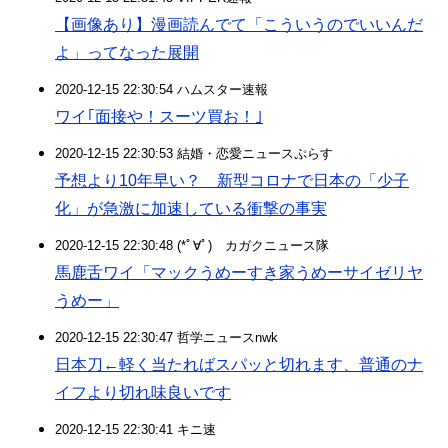
【画像あり】漫画読んでて「こういうのでいいんだ
よ」ってなった展開
2020-12-15 22:30:54 ハムスター速報
ワイ｢面接や！スーツ買お！｣
2020-12-15 22:30:53 結婚・恋愛ニュースぷらす
予想より10年早い？ 新型コロナで日本の「少子
化」が急激に加速している衝撃の事実
2020-12-15 22:30:48 (*ﾟ∀ﾟ)ゞカガクニュース隊
馬鹿舌ワイ「マックうめーすき家うめーサイゼリヤ
うめー」
2020-12-15 22:30:47 哲学ニュースnwk
日本刀←軽く当たればスパッと切れます、普通のナ
イフより切れ味良いです
2020-12-15 22:30:41 キニ速