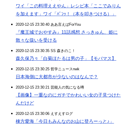
ワイ「この料理ええやん」レシピ本「ここでみりん
を加えます」ワイ「ﾊﾞﾝｯ！（本を叩きつける）」
2020-12-15 23:30:40 ああ言えばForYou
『魔王城でおやすみ』11話感想 さっきゅん、姫に
散々な扱いを受ける
2020-12-15 23:30:35 SS 森きのこ！
森久保乃々「白菊ほたるは男の子」【モバマス】
2020-12-15 23:30:25 哲学ニュースnwk
日本海側に大都市が少ないのはなんで？
2020-12-15 23:30:21 芸能人の気になる噂
【画像】一重なのにガチでかわいい女の子見つけた
んだけど
2020-12-15 23:30:06 えすえすログ
棟方愛海「今日もみんなのお山に登ろーっと♪」