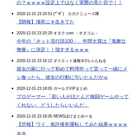
の？ｗｗｗｗ設定上ではなく実際の見た目で！！
2020-12-15 23:20:53 (*ﾟ∀ﾟ)ゞカガクニュース隊
【朗報】壊死ニキ生きてた
2020-12-15 23:20:29 オタク.com －オタコム－
今年の「ネット流行語100」、年間大賞は『鬼舞辻
無惨』に決定！！強すぎるｗｗｗ
2020-12-15 23:18:12 ダイエット速報＠2ちゃんねる
彼女の家に行って初めて料理作って貰って一緒にメ
シ食ったら、彼女の行動に引いたんだがｗ
2020-12-15 23:18:05 ガールズVIPまとめ
プロゲーマー 「若い人がほとんど格闘ゲームやって
くれない、どうしたらいいんだ」
2020-12-15 23:18:05 NEWSぽけまとめーる
【悲報】ワイ、免許後初運転してみた結果ｗｗｗｗ
ｗｗ