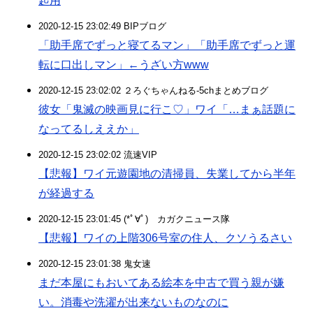
起用
2020-12-15 23:02:49 BIPブログ
「助手席でずっと寝てるマン」「助手席でずっと運
転に口出しマン」←うざい方www
2020-12-15 23:02:02 ２ろぐちゃんねる-5chまとめブログ
彼女「鬼滅の映画見に行こ♡」ワイ「…まぁ話題に
なってるしええか」
2020-12-15 23:02:02 流速VIP
【悲報】ワイ元遊園地の清掃員、失業してから半年
が経過する
2020-12-15 23:01:45 (*ﾟ∀ﾟ)ゞカガクニュース隊
【悲報】ワイの上階306号室の住人、クソうるさい
2020-12-15 23:01:38 鬼女速
まだ本屋にもおいてある絵本を中古で買う親が嫌
い。消毒や洗濯が出来ないものなのに