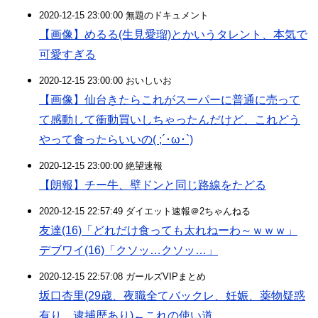
2020-12-15 23:00:00 無題のドキュメント
【画像】めるる(生見愛瑠)とかいうタレント、本気で
可愛すぎる
2020-12-15 23:00:00 おいしいお
【画像】仙台きたらこれがスーパーに普通に売って
て感動して衝動買いしちゃったんだけど、これどう
やって食ったらいいの( ;´･ω･`)
2020-12-15 23:00:00 絶望速報
【朗報】チー牛、壁ドンと同じ路線をたどる
2020-12-15 22:57:49 ダイエット速報＠2ちゃんねる
友達(16)「どれだけ食っても太れねーわ～ｗｗｗ」
デブワイ(16)「クソッ…クソッ…」
2020-12-15 22:57:08 ガールズVIPまとめ
坂口杏里(29歳、夜職全てバックレ、妊娠、薬物疑惑
有り、逮捕歴あり)←これの使い道