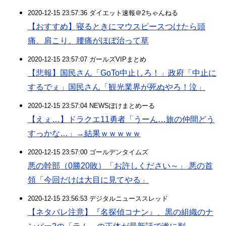
2020-12-15 23:57:36 ダイエット速報＠2ちゃんねる
【おすすめ】寝るときにマウスピースつけたら頭
痛、肩こり、腰痛がほぼ治って草
2020-12-15 23:57:07 ガールズVIPまとめ
【悲報】国民さん「GoTo中止しろ！」政府「中止に
するでぇ」国民さん「観光業界が死ぬやろ！泣」
2020-12-15 23:57:04 NEWSぽけまとめーる
【えぇ…】ドラクエ11勇者「うーん…旅の仲間どう
すっかな…」→結果ｗｗｗｗｗ
2020-12-15 23:57:00 ゴールデンタイムズ
悪の幹部（0勝20敗）「お許しください～」 悪の首
領「今回だけは大目に見てやる」
2020-12-15 23:56:53 デジタルニューススレッド
【ネタバレ注意】『名探偵コナン』、黒の組織のナ