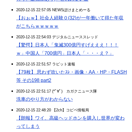
2020-12-15 22:57:05 NEWSぽけまとめーる
【おぉｗ】社会人経験０(32)が一年働いて得た年収
がこちらｗｗｗｗｗ
2020-12-15 22:54:03 デジタルニューススレッド
【驚愕】日本人「鬼滅300億円すげえええ！！！
ｗ」中国人「700億円」日本人「・・・え？」
2020-12-15 22:51:57 ラビット速報
【79枚】 思わず吹いたｽﾚ・画像・AA・HP・FLASH
等 その198 part2
2020-12-15 22:51:17 (*ﾟ∀ﾟ)ゞカガクニュース隊
洗車のやり方がわからない
2020-12-15 22:48:20 【2ch】コピペ情報局
【朗報】ワイ、高級ヘッドホンを購入し世界が変わ
ってしまう