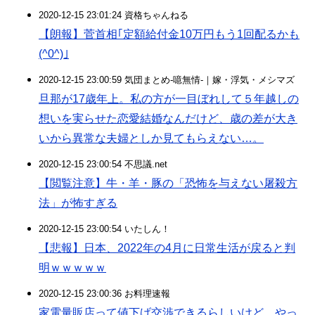
2020-12-15 23:01:24 資格ちゃんねる
【朗報】菅首相｢定額給付金10万円もう1回配るかも
(^0^)｣
2020-12-15 23:00:59 気団まとめ-噫無情-｜嫁・浮気・メシマズ
旦那が17歳年上。私の方が一目ぼれして５年越しの
想いを実らせた恋愛結婚なんだけど、歳の差が大き
いから異常な夫婦としか見てもらえない…。
2020-12-15 23:00:54 不思議.net
【閲覧注意】牛・羊・豚の「恐怖を与えない屠殺方
法」が怖すぎる
2020-12-15 23:00:54 いたしん！
【悲報】日本、2022年の4月に日常生活が戻ると判
明ｗｗｗｗｗ
2020-12-15 23:00:36 お料理速報
家電量販店って値下げ交渉できるらしいけど、やっ