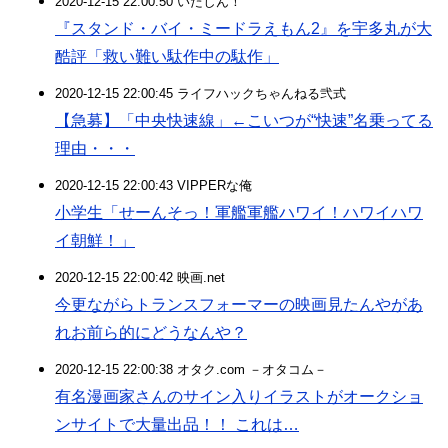
2020-12-15 22:00:50 いたしん！
『スタンド・バイ・ミードラえもん2』を宇多丸が大
酷評「救い難い駄作中の駄作」
2020-12-15 22:00:45 ライフハックちゃんねる弐式
【急募】「中央快速線」←こいつが“快速”名乗ってる
理由・・・
2020-12-15 22:00:43 VIPPERな俺
小学生「せーんそっ！軍艦軍艦ハワイ！ハワイハワ
イ朝鮮！」
2020-12-15 22:00:42 映画.net
今更ながらトランスフォーマーの映画見たんやがあ
れお前ら的にどうなんや？
2020-12-15 22:00:38 オタク.com －オタコム－
有名漫画家さんのサイン入りイラストがオークショ
ンサイトで大量出品！！ これは…