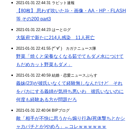
2021-01-31 22:44:31 ラビット速報
【80枚】 思わず吹いたｽﾚ・画像・AA・HP・FLASH
等 その200 part3
2021-01-31 22:44:23 はーとログ
大阪府で新たに214人感染 11人死亡
2021-01-31 22:41:55 (*ﾟ∀ﾟ)ゞカガクニュース隊
野菜「焼くと栄養なくなる茹でてもダメ水につけて
もだめカット野菜もダメ」
2021-01-31 22:40:59 結婚・恋愛ニュースぷらす
義妹(23)が彼氏いなくて経験無しなんだけど それ
をバカにする義姉が気持ち悪いわ 彼氏いないのに
何度も経験ある方が問題だろ
2021-01-31 22:40:04 BIPブログ
敵「相手が不快に思うから煽り行為(死体撃ちとかシ
ャカパチとか)やめろ」←コレｗｗｗｗｗｗ