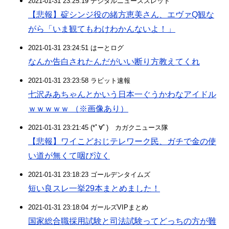
2021-01-31 23:25:19 デジタルニューススレッド
【悲報】碇シンジ役の緒方恵美さん、エヴァQ観な
がら「いま観てもわけわかんないよ！」
2021-01-31 23:24:51 はーとログ
なんか告白されたんだがいい断り方教えてくれ
2021-01-31 23:23:58 ラビット速報
七沢みあちゃんとかいう日本一ぐうかわなアイドル
ｗｗｗｗｗ （※画像あり）
2021-01-31 23:21:45 (*ﾟ∀ﾟ)ゞカガクニュース隊
【悲報】ワイこどおじテレワーク民、ガチで金の使
い道が無くて咽び泣く
2021-01-31 23:18:23 ゴールデンタイムズ
短い良スレ一挙29本まとめました！
2021-01-31 23:18:04 ガールズVIPまとめ
国家総合職採用試験と司法試験ってどっちの方が難