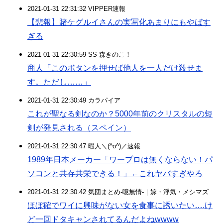
2021-01-31 22:31:32 VIPPER速報
【悲報】賭ケグルイさんの実写化あまりにもやばす
ぎる
2021-01-31 22:30:59 SS 森きのこ！
商人「このボタンを押せば他人を一人だけ殺せま
す。ただし……」
2021-01-31 22:30:49 カラパイア
これが聖なる剣なのか？5000年前のクリスタルの短
剣が発見される（スペイン）
2021-01-31 22:30:47 暇人＼(^o^)／速報
1989年日本メーカー「ワープロは無くならない！パ
ソコンと共存共栄できる！」←これヤバすぎやろ
2021-01-31 22:30:42 気団まとめ-噫無情-｜嫁・浮気・メシマズ
ほぼ確でワイに興味がない女を食事に誘いたい….け
ど一回ドタキャンされてるんだよねwwww