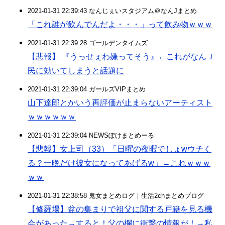
2021-01-31 22:39:43 なんじぇいスタジアム＠なんJまとめ
「これ誰が飲んでんだよ・・・」って飲み物ｗｗｗ
2021-01-31 22:39:28 ゴールデンタイムズ
【悲報】 『うっせぇわ嫌ってそう』←これがなんＪ
民に効いてしまうと話題に
2021-01-31 22:39:04 ガールズVIPまとめ
山下達郎とかいう再評価が止まらないアーティスト
ｗｗｗｗｗｗ
2021-01-31 22:39:04 NEWSぽけまとめーる
【悲報】女上司（33）「日曜の夜暇でしょwウチく
る？一晩だけ彼女になってあげるw」←これｗｗｗ
ｗｗ
2021-01-31 22:38:58 鬼女まとめログ｜生活2chまとめブログ
【修羅場】盆の集まりで祖父に関する戸籍を見る機
会があった→すると！父の欄に衝撃の情報が！→私