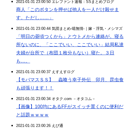
2021-01-31 23:00:50 エレファント速報：SSまとめブログ
商人「このボタンを押せば他人を一人だけ殺せま
す。ただし……」
2021-01-31 23:00:44 気団まとめ-噫無情-｜嫁・浮気・メシマズ
「明日の昼頃つくから」とウトメから連絡が。寝る
所ないのに、「ここでいい、ここでいい」結局私達
夫婦が台所で（布団１枚分もない）寝た。３日
も…。
2021-01-31 23:00:37 えすえすログ
【モバマスＳＳ】 蟲喰う幸子外伝 卯月、昆虫食
も頑張ります！！
2021-01-31 23:00:34 オタク.com －オタコム－
【画像】100均にあるFFがスイッチ置くのに便利だ
と話題ｗｗｗｗ
2021-01-31 23:00:26 えび通