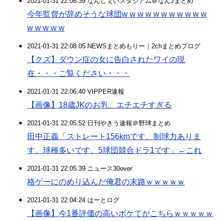
2021-01-31 22:08:39 なんじぇいスタジアム＠なんJまとめ
今年監督が辞めそうな球団w w w w w w w w w w w
w w w w w
2021-01-31 22:08:05 NEWSまとめもりー｜2chまとめブログ
【クズ】ダウン症の女に告白されたワイの現
在・・・ご覧ください・・・
2021-01-31 22:06:40 VIPPER速報
【画像】18歳JKのお乳、エチエチすぎる
2021-01-31 22:05:52 日刊やきう速報＠野球まとめ
田中正義「ストレート156kmです、制球力ありま
す、球種多いです、5球団競合ドラ1です」←これ
2021-01-31 22:05:39 ニュース30over
格ゲーにのめり込んだ俺君の末路ｗｗｗｗｗ
2021-01-31 22:04:24 はーとログ
【画像】今1番評価の高いボケてがこちらｗｗｗｗｗ