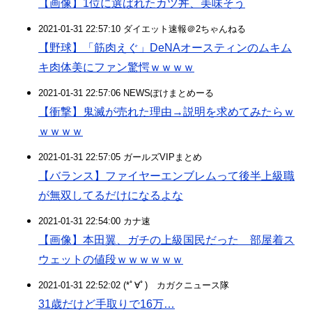
【画像】1位に選ばれたカツ丼、美味そう
2021-01-31 22:57:10 ダイエット速報＠2ちゃんねる
【野球】「筋肉えぐ」DeNAオースティンのムキム
キ肉体美にファン驚愕ｗｗｗｗ
2021-01-31 22:57:06 NEWSぽけまとめーる
【衝撃】鬼滅が売れた理由→説明を求めてみたらｗ
ｗｗｗｗ
2021-01-31 22:57:05 ガールズVIPまとめ
【バランス】ファイヤーエンブレムって後半上級職
が無双してるだけになるよな
2021-01-31 22:54:00 カナ速
【画像】本田翼、ガチの上級国民だった 部屋着ス
ウェットの値段ｗｗｗｗｗｗ
2021-01-31 22:52:02 (*ﾟ∀ﾟ)ゞカガクニュース隊
31歳だけど手取りで16万…