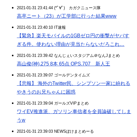
2021-01-31 23:41:44 (*ﾟ∀ﾟ)ゞカガクニュース隊
高卒ニート（23）が工学部に行った結果www
2021-01-31 23:40:10 IT速報
【緊急】楽天モバイルの1GBゼロ円の衝撃がヤバす
ぎる件。使わない理由が見当たらないだろこれ…
2021-01-31 23:39:42 なんじぇいスタジアム＠なんJまとめ
高山俊(神).275 8本 65点 OPS.707 新人王
2021-01-31 23:39:07 ゴールデンタイムズ
【悲報】 海外のTwitter民、シンプソン一家に紛れる
やきうのお兄ちゃんに困惑
2021-01-31 23:39:04 ガールズVIPまとめ
ワイEV推進派、ガソリン車信者を全員論破してしま
うw
2021-01-31 23:39:03 NEWSぽけまとめーる