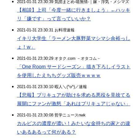
2021-01-31 23:30:39 気団まとめ-噫無情-｜嫁・浮気・メシマズ
【相談】上司「今度一緒に行きましょう」←ハッキ
リ「嫌です」って言っていいか？
2021-01-31 23:30:31 お料理速報
イキリ大学生「ラーメン大豚野菜マシマシ余裕っし
ょ！w」
2021-01-31 23:30:29 オタク.com －オタコム－
「One Room サードシーズン」描き下ろしイラスト
を使用したえちちグッズ販売ｗｗｗｗ
2021-01-31 23:30:10 暇人＼(^o^)／速報
【悲報】プリキュアが助けを求める悪役を見捨てる
展開にファンが激怒「あれはプリキュアじゃない」
2021-01-31 23:30:08 哲学ニュースnwk
カルピスの濃度が濃い！みたいな金持ちの家との違
いあるあるって何がある？