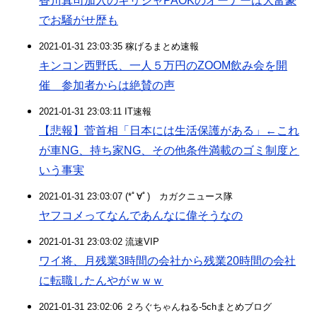
香川真司加入のギリシャPAOKのオーナーは大富豪
でお騒がせ歴も
2021-01-31 23:03:35 稼げるまとめ速報
キンコン西野氏、一人５万円のZOOM飲み会を開
催 参加者からは絶賛の声
2021-01-31 23:03:11 IT速報
【悲報】菅首相「日本には生活保護がある」←これ
が車NG、持ち家NG、その他条件満載のゴミ制度と
いう事実
2021-01-31 23:03:07 (*ﾟ∀ﾟ)ゞカガクニュース隊
ヤフコメってなんであんなに偉そうなの
2021-01-31 23:03:02 流速VIP
ワイ将、月残業3時間の会社から残業20時間の会社
に転職したんやがｗｗｗ
2021-01-31 23:02:06 ２ろぐちゃんねる-5chまとめブログ