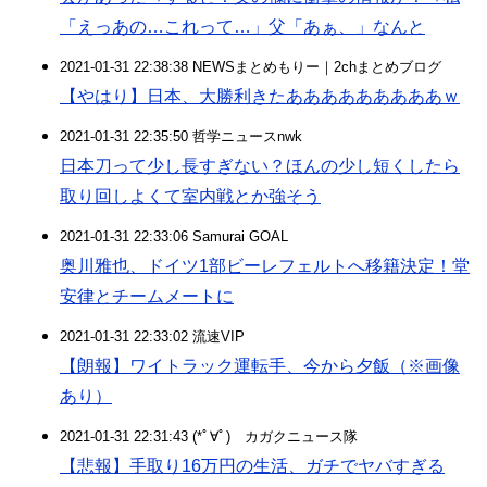
「えっあの…これって…」父「あぁ、」なんと
2021-01-31 22:38:38 NEWSまとめもりー｜2chまとめブログ
【やはり】日本、大勝利きたあああああああああｗ
2021-01-31 22:35:50 哲学ニュースnwk
日本刀って少し長すぎない？ほんの少し短くしたら
取り回しよくて室内戦とか強そう
2021-01-31 22:33:06 Samurai GOAL
奥川雅也、ドイツ1部ビーレフェルトへ移籍決定！堂
安律とチームメートに
2021-01-31 22:33:02 流速VIP
【朗報】ワイトラック運転手、今から夕飯（※画像
あり）
2021-01-31 22:31:43 (*ﾟ∀ﾟ)ゞカガクニュース隊
【悲報】手取り16万円の生活、ガチでヤバすぎる