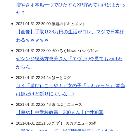
増やさず本垢一つでひたすらXP貯めておけばよかっ
た？
2021-01-31 22:30:00 無題のドキュメント
【画像】手取り23万円の生活がコレ、マジで日本終
わるｗｗｗｗｗ
2021-01-31 22:28:09 ガハろぐNewsヽ(･ω･)/ｽﾞｺｰ
碇シンジ役緒方恵美さん「エヴァQ今見てもわけわ
からん」
2021-01-31 22:24:45 はーとログ
ワイ「遊び行こうや！」女の子「…わかった」(本当
は嫌だけど断りにくいな…)
2021-01-31 22:22:48 暇つぶしニュース
【卑劣】中学校教員、300人以上に性犯罪
2021-01-31 22:21:53 (*ﾟ∀ﾟ)ゞカガクニュース隊