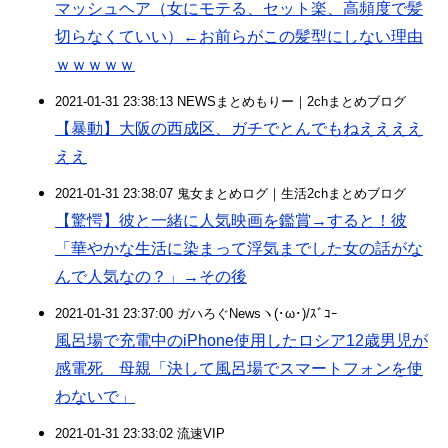
マッシュヘア（女にモテる、セット楽、高頻度で髪
切らなくていい）←お前らがこの髪型にしない理由
ｗｗｗｗｗ
2021-01-31 23:38:13 NEWSまとめもりー｜2chまとめブログ
【暴動】大阪の西成区、ガチでとんでもねええええ
ええ
2021-01-31 23:38:07 鬼女まとめログ｜生活2chまとめブログ
【驚愕】彼と一緒に人気映画を鑑賞→すると！彼
「華やかな生活に染まって浮気までした女の話がな
んで人気なの？」→その後
2021-01-31 23:37:00 ガハろぐNewsヽ(･ω･)/ｽﾞｺｰ
風呂場で充電中のiPhone使用したロシア12歳男児が
感電死 母親「決して風呂場でスマートフォンを使
わないで」
2021-01-31 23:33:02 流速VIP