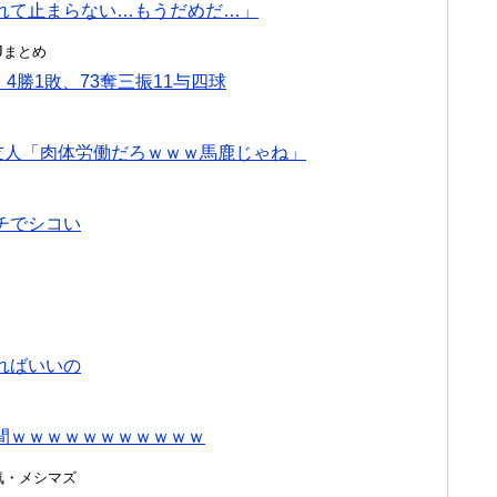
れて止まらない…もうだめだ…」
んJまとめ
、4勝1敗、73奪三振11与四球
友人「肉体労働だろｗｗｗ馬鹿じゃね」
チでシコい
ればいいの
間ｗｗｗｗｗｗｗｗｗｗｗ
・浮気・メシマズ