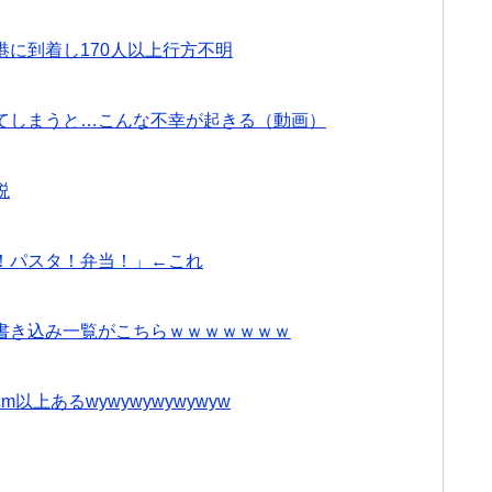
に到着し170人以上行方不明
てしまうと…こんな不幸が起きる（動画）
説
！パスタ！弁当！」←これ
書き込み一覧がこちらｗｗｗｗｗｗｗ
m以上あるwywywywywywyw