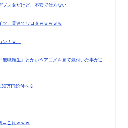
デブス女だけど、不安で仕方ない
イツ」関連でワロタｗｗｗｗｗ
カン！ｗ」
『無職転生』とかいうアニメを見て気付いた事がこ
30万円給付へ※
無料←これｗｗｗ