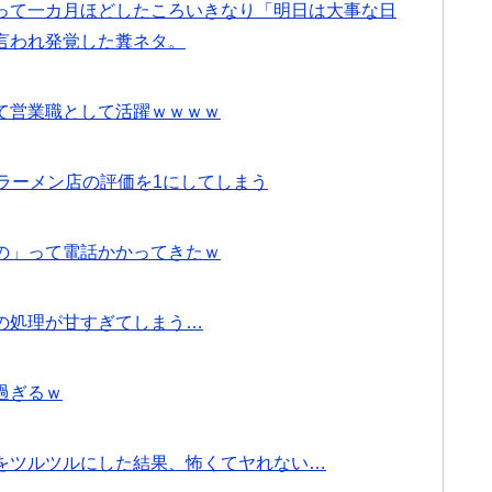
って一カ月ほどしたころいきなり「明日は大事な日
言われ発覚した糞ネタ。
て営業職として活躍ｗｗｗｗ
ラーメン店の評価を1にしてしまう
の」って電話かかってきたｗ
の処理が甘すぎてしまう…
過ぎるｗ
をツルツルにした結果、怖くてヤれない…