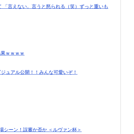
て 「言えない。言うと怒られる（笑）ずっと重いも
結果ｗｗｗｗ
とビジュアル公開！！みんな可愛いぞ！
の退場シーン！誤審か否か ＜ルヴァン杯＞