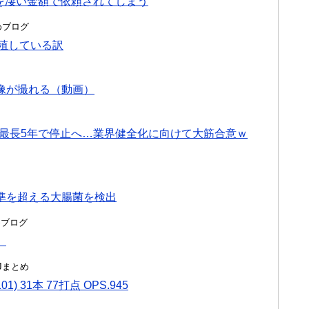
を凄い金額で依頼されてしまう
とめブログ
増殖している訳
像が撮れる（動画）
ば最長5年で停止へ…業界健全化に向けて大筋合意ｗ
準を超える大腸菌を検出
とめブログ
。
んJまとめ
1) 31本 77打点 OPS.945