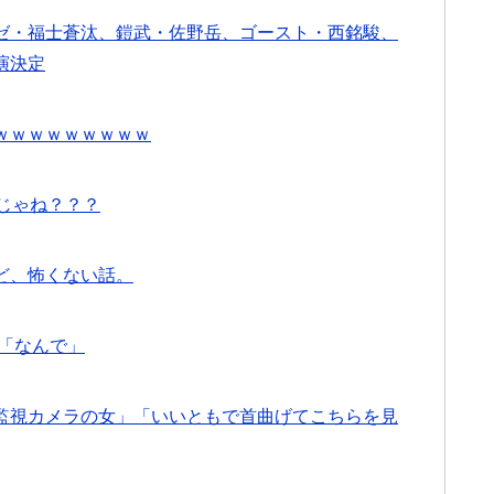
ゼ・福士蒼汰、鎧武・佐野岳、ゴースト・西銘駿、
演決定
ｗｗｗｗｗｗｗｗｗ
じゃね？？？
ど、怖くない話。
「なんで」
監視カメラの女」「いいともで首曲げてこちらを見