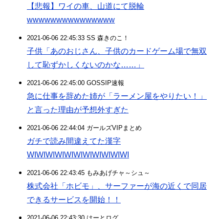
【悲報】ワイの車、山道にて脱輪
wwwwwwwwwwwwwww
2021-06-06 22:45:33 SS 森きのこ！
子供「あのおじさん、子供のカードゲーム場で無双
して恥ずかしくないのかな……」
2021-06-06 22:45:00 GOSSIP速報
急に仕事を辞めた姉が「ラーメン屋をやりたい！」
と言った理由が予想外すぎた
2021-06-06 22:44:04 ガールズVIPまとめ
ガチで読み間違えてた漢字
WIWIWIWIWIWIWIWIWIWIWI
2021-06-06 22:43:45 もみあげチャ～シュ～
株式会社「ホビモ」、サーファーが海の近くで同居
できるサービスを開始！！
2021-06-06 22:43:30 はーとログ