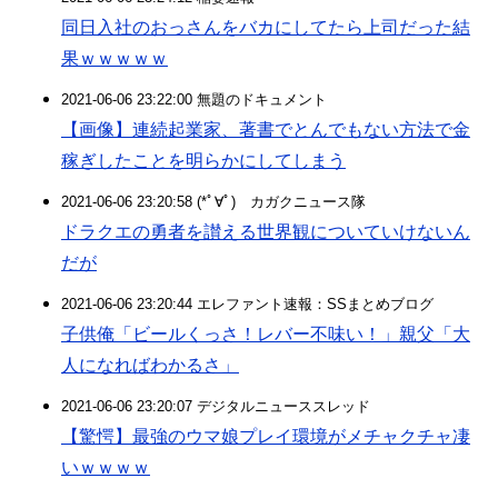
同日入社のおっさんをバカにしてたら上司だった結
果ｗｗｗｗｗ
2021-06-06 23:22:00 無題のドキュメント
【画像】連続起業家、著書でとんでもない方法で金
稼ぎしたことを明らかにしてしまう
2021-06-06 23:20:58 (*ﾟ∀ﾟ)ゞカガクニュース隊
ドラクエの勇者を讃える世界観についていけないん
だが
2021-06-06 23:20:44 エレファント速報：SSまとめブログ
子供俺「ビールくっさ！レバー不味い！」親父「大
人になればわかるさ」
2021-06-06 23:20:07 デジタルニューススレッド
【驚愕】最強のウマ娘プレイ環境がメチャクチャ凄
いｗｗｗｗ