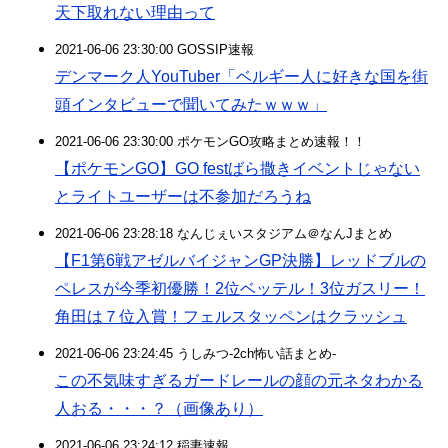
天下取れない理由って
2021-06-06 23:30:00 GOSSIP速報
デンマーク人YouTuber「ベルギー人に好きな国を街
頭インタビューで聞いてみたｗｗｗ」
2021-06-06 23:30:00 ポケモンGO攻略まとめ速報！！
【ポケモンGO】GO festばら撒きイベントじゃない
とライトユーザーは不参加だろうね
2021-06-06 23:28:18 なんじぇいスタジアム＠なんJまとめ
【F1第6戦アゼルバイジャンGP決勝】レッドブルの
ペレスが今季初優勝！2位ベッテル！3位ガスリー！
角田は７位入賞！フェルスタッペンはクラッシュ
2021-06-06 23:24:45 うしみつ-2ch怖い話まとめ-
この不気味すぎるガードレールの顔の元ネタわかる
人おる・・・？（画像あり）
2021-06-06 23:24:12 稲妻速報