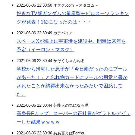
2021-06-06 22:30:50 オタク.com －オタコム－
好きなTV版ガンダムの量産型モビルスーツランキン
グが発表！1位になったのは・・・
2021-06-06 22:30:49 カラパイア
スペースXが海上に宇宙港を建設中。開港は来年を
予定（イーロン・マスク）
2021-06-06 22:30:44 かぞくちゃんねる
学校から帰宅した息子が「今日雨だったのにプール
があった！」と忘れ物カードにプールの用意と書か
されたことが納得出来なかったみたいで困惑して
た。
2021-06-06 22:30:44 芸能人の気になる噂
高身長Fカップ、スーパーの正社員がグラドルデビュ
ーした結果ｗｗｗｗ
2021-06-06 22:30:30 ああ言えばForYou