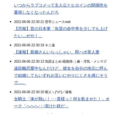
いつからラブコメって主人公とヒロインの関係性を
重視しなくなったんだろ
2021-06-06 22:30:21 哲学ニュースnwk
【悲報】昔の日本軍「魚雷の命中率を少しでも上げ
たい…せや！」
2021-06-06 22:30:19 キニ速
【速報】新婚さんいらっしゃい、即ハボ美人妻
2021-06-06 22:30:13 気団まとめ-噫無情-｜嫁・浮気・メシマズ
遠距離恋愛中なんだけど、彼女を自分の地元に呼ん
で結婚してもいずれお互いにやりにくさを感じそう
で…。
2021-06-06 22:30:10 暇人＼(^o^)／速報
女騎士「体が熱い！･･･貴様っ！何を飲ませた！」オ
ーク「へへへ･･･溶けた鉄だ」