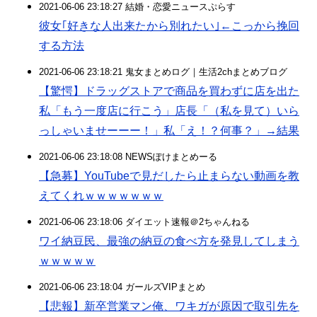
2021-06-06 23:18:27 結婚・恋愛ニュースぷらす
彼女｢好きな人出来たから別れたい｣←こっから挽回
する方法
2021-06-06 23:18:21 鬼女まとめログ｜生活2chまとめブログ
【驚愕】ドラッグストアで商品を買わずに店を出た
私「もう一度店に行こう」店長「（私を見て）いら
っしゃいませーーー！」私「え！？何事？」→結果
2021-06-06 23:18:08 NEWSぽけまとめーる
【急募】YouTubeで見だしたら止まらない動画を教
えてくれｗｗｗｗｗｗｗ
2021-06-06 23:18:06 ダイエット速報＠2ちゃんねる
ワイ納豆民、最強の納豆の食べ方を発見してしまう
ｗｗｗｗｗ
2021-06-06 23:18:04 ガールズVIPまとめ
【悲報】新卒営業マン俺、ワキガが原因で取引先を