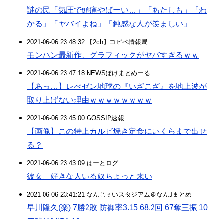
謎の民「気圧で頭痛やばーい…」「あたしも」「わ
かる」「ヤバイよね」「鈍感な人が羨ましい」
2021-06-06 23:48:32 【2ch】コピペ情報局
モンハン最新作、グラフィックがヤバすぎるｗｗ
2021-06-06 23:47:18 NEWSぽけまとめーる
【あっ…】レぺゼン地球の『いざこざ』を地上波が
取り上げない理由ｗｗｗｗｗｗｗｗ
2021-06-06 23:45:00 GOSSIP速報
【画像】この特上カルビ焼き定食にいくらまで出せ
る？
2021-06-06 23:43:09 はーとログ
彼女、好きな人いる奴ちょっと来い
2021-06-06 23:41:21 なんじぇいスタジアム＠なんJまとめ
早川隆久(楽) 7勝2敗 防御率3.15 68.2回 67奪三振 10