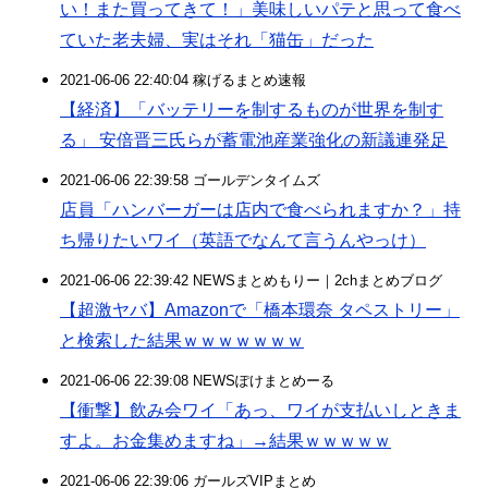
い！また買ってきて！」美味しいパテと思って食べ
ていた老夫婦、実はそれ「猫缶」だった
2021-06-06 22:40:04 稼げるまとめ速報
【経済】「バッテリーを制するものが世界を制す
る」 安倍晋三氏らが蓄電池産業強化の新議連発足
2021-06-06 22:39:58 ゴールデンタイムズ
店員「ハンバーガーは店内で食べられますか？」持
ち帰りたいワイ（英語でなんて言うんやっけ）
2021-06-06 22:39:42 NEWSまとめもりー｜2chまとめブログ
【超激ヤバ】Amazonで「橋本環奈 タペストリー」
と検索した結果ｗｗｗｗｗｗｗ
2021-06-06 22:39:08 NEWSぽけまとめーる
【衝撃】飲み会ワイ「あっ、ワイが支払いしときま
すよ。お金集めますね」→結果ｗｗｗｗｗ
2021-06-06 22:39:06 ガールズVIPまとめ