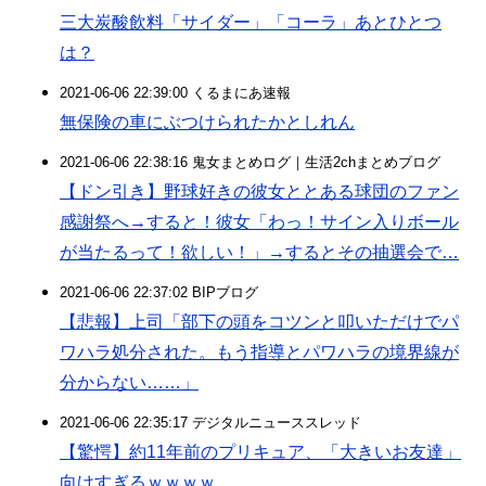
三大炭酸飲料「サイダー」「コーラ」あとひとつ
は？
2021-06-06 22:39:00 くるまにあ速報
無保険の車にぶつけられたかとしれん
2021-06-06 22:38:16 鬼女まとめログ｜生活2chまとめブログ
【ドン引き】野球好きの彼女ととある球団のファン
感謝祭へ→すると！彼女「わっ！サイン入りボール
が当たるって！欲しい！」→するとその抽選会で…
2021-06-06 22:37:02 BIPブログ
【悲報】上司「部下の頭をコツンと叩いただけでパ
ワハラ処分された。もう指導とパワハラの境界線が
分からない……」
2021-06-06 22:35:17 デジタルニューススレッド
【驚愕】約11年前のプリキュア、「大きいお友達」
向けすぎるｗｗｗｗ