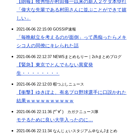
【朗報】牧秀悟が村田修一以来の新人２ケタ本塁打
「偉大な先輩である村田さんに並ぶことができて嬉
しい」
2021-06-06 22:15:00 GOSSIP速報
「毎晩献立を考えるのが面倒」って愚痴ったらメキ
シコ人の同僚にキレられた話
2021-06-06 22:12:37 NEWSまとめもりー｜2chまとめブログ
【緊急】東京でとんでもない異変発
生・・・・・・・・
2021-06-06 22:12:03 暇つぶしニュース
【衝撃】ゆきぽよ、有名プロ野球選手に口説かれた
結果ｗｗｗｗｗｗｗｗｗｗ
2021-06-06 22:11:36 (*ﾟ∀ﾟ)ゞカガクニュース隊
モテるために良い大学入ったのに…
2021-06-06 22:11:34 なんじぇいスタジアム＠なんJまとめ