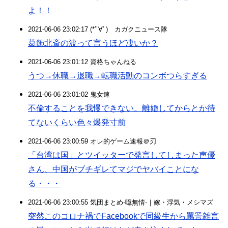
よ！！
2021-06-06 23:02:17 (*ﾟ∀ﾟ)ゞカガクニュース隊
葛飾北斎の波って言うほど凄いか？
2021-06-06 23:01:12 資格ちゃんねる
うつ→休職→退職→転職活動のコンボつらすぎる
2021-06-06 23:01:02 鬼女速
不倫することを我慢できない。離婚してからとか待
てないくらい色々爆発寸前
2021-06-06 23:00:59 オレ的ゲーム速報＠刃
「台湾は国」とツイッターで発言してしまった声優
さん、中国がブチギレてマジでヤバイことにな
る・・・
2021-06-06 23:00:55 気団まとめ-噫無情-｜嫁・浮気・メシマズ
突然このコロナ禍でFacebookで同級生から罵詈雑言