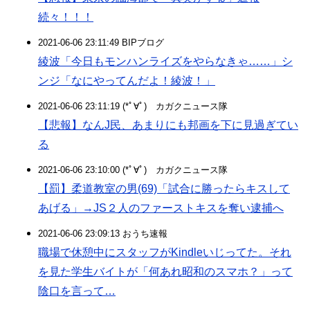
続々！！！
2021-06-06 23:11:49 BIPブログ
綾波「今日もモンハンライズをやらなきゃ……」シ
ンジ「なにやってんだよ！綾波！」
2021-06-06 23:11:19 (*ﾟ∀ﾟ)ゞカガクニュース隊
【悲報】なんJ民、あまりにも邦画を下に見過ぎてい
る
2021-06-06 23:10:00 (*ﾟ∀ﾟ)ゞカガクニュース隊
【罰】柔道教室の男(69)「試合に勝ったらキスして
あげる」→JS２人のファーストキスを奪い逮捕へ
2021-06-06 23:09:13 おうち速報
職場で休憩中にスタッフがKindleいじってた。それ
を見た学生バイトが「何あれ昭和のスマホ？」って
陰口を言って…