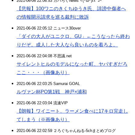
2021-06-06 22:06:53 ガハろぐNewsヽ(･ω･)/ｽﾞｺｰ
【悲報】100ワニのきくちゆうき氏、誹謗中傷者へ
の情報開示請求を巡る裁判に敗訴
2021-06-06 22:05:12 ニュース30over
「ダイの大人がユニクロ、GU」←こうなったら終わ
りだぞ。成人した大人なら良いものを着ろよ。
2021-06-06 22:04:08 不思議.net
サイレントヒルのモデルになった町、ヤバすぎだろ
ここ・・・（画像あり）
2021-06-06 22:03:25 Samurai GOAL
ルヴァン杯PO第1戦 神戸×浦和
2021-06-06 22:03:04 流速VIP
【朗報】ワイニート、ラーメン食べに17キロ完走し
てしまう（※画像あり）
2021-06-06 22:02:59 ２ろぐちゃんねる-5chまとめブログ