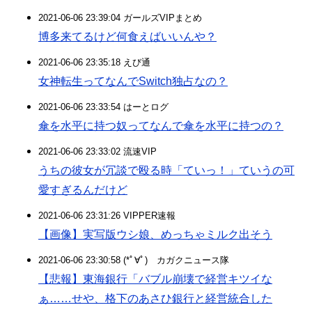
2021-06-06 23:39:04 ガールズVIPまとめ
博多来てるけど何食えばいいんや？
2021-06-06 23:35:18 えび通
女神転生ってなんでSwitch独占なの？
2021-06-06 23:33:54 はーとログ
傘を水平に持つ奴ってなんで傘を水平に持つの？
2021-06-06 23:33:02 流速VIP
うちの彼女が冗談で殴る時「ていっ！」ていうの可
愛すぎるんだけど
2021-06-06 23:31:26 VIPPER速報
【画像】実写版ウシ娘、めっちゃミルク出そう
2021-06-06 23:30:58 (*ﾟ∀ﾟ)ゞカガクニュース隊
【悲報】東海銀行「バブル崩壊で経営キツイな
ぁ……せや、格下のあさひ銀行と経営統合した