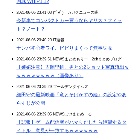
四球 WHIP1.12
2021-06-06 23:41:08 (*ﾟ∀ﾟ)ゞカガクニュース隊
今新車でコンパクトカー買うならヤリス？フィッ
ト？ノート？
2021-06-06 23:40:20 IT速報
ナンパ初心者ワイ、ビビりまくって無事失敗
2021-06-06 23:39:51 NEWSまとめもりー｜2chまとめブログ
【嫉妬注意】吉岡里帆、男との2ショット写真流出ｗ
ｗｗｗｗｗｗｗｗ（画像あり）
2021-06-06 23:39:29 ゴールデンタイムズ
細田守の最新映画『竜とそばかすの姫』の設定やあ
らすじが公開
2021-06-06 23:39:05 NEWSぽけまとめーる
【悲報】ゲーム配信者がハマりだしたら絶望するタ
イトル、意見が一致するｗｗｗｗｗｗ