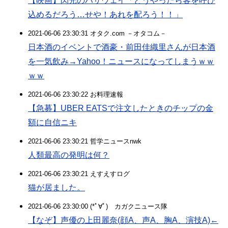
【映画】閃光のハサウェイ「どうやったら客を呼び
込めるだろう…せや！あれを配ろう！！」
2021-06-06 23:30:31 オタク.com －オタコム－
日本酒のイベントで酒豪・前田佳織里さんが日本酒
を一気飲み→Yahoo！ニュースになってしまうｗｗ
ｗｗ
2021-06-06 23:30:22 お料理速報
【急募】UBER EATSで注文したときのチップの金
額に自信ニキ
2021-06-06 23:30:21 哲学ニュースnwk
人類最高の発明は何？
2021-06-06 23:30:21 えすえすログ
猫が居ました。
2021-06-06 23:30:00 (*ﾟ∀ﾟ)ゞカガクニュース隊
【なぞ】声優の上田麗奈(顔A、声A、胸A、演技A)←