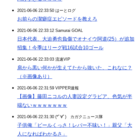
2021-06-06 22:33:50 はーとログ
お前らの潔癖症エピソードを教えろ
2021-06-06 22:33:12 Samurai GOAL
日本代表、大迫勇也負傷でオナイウ阿道(25）が追加
招集！今季はリーグ戦16試合10ゴール
2021-06-06 22:33:03 流速VIP
肩から黒い何かが生えてたから抜いた、これなに？
（※画像あり）
2021-06-06 22:31:59 VIPPER速報
【画像】藤田ニコルの人妻設定グラビア、色気が半
端ないｗｗｗｗｗｗｗ
2021-06-06 22:31:30 (*ﾟ∀ﾟ)ゞカガクニュース隊
子供俺「ビールくっさ！レバー不味い！」親父「大
人になればわかるさ」