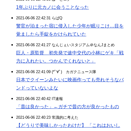
1年ぶりに元カノに会うことなった
2021-06-06 22:42:31 らばQ
警官が泊まった宿に侵入した少年が眠りこけ…目を
覚ましたら手錠をかけられていた
2021-06-06 22:41:27 なんじぇいスタジアム＠なんJまとめ
巨人・原監督 初先発で途中交代の小林にゲキ「戦
力に入れたい。つかんでくれないと」
2021-06-06 22:41:09 (*ﾟ∀ﾟ)ゞカガクニュース隊
日本でクイーンみたいに映画作っても売れそうなバ
ンドっていないよな
2021-06-06 22:40:42 IT速報
「昔は良かった」←ガチで昔の方が良かったもの
2021-06-06 22:40:23 常識的に考えた
【どうりで美味しかったわけだ】 「これはおいし