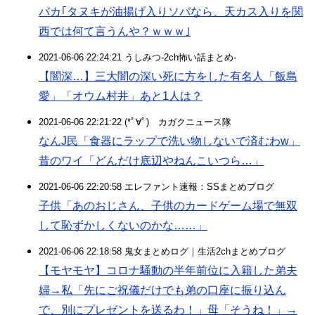
バカ｢タヌキが油揚げ入りソバなら、天カス入りを関
西では何て言うんや？ｗｗｗ｣
2021-06-06 22:24:21 うしみつ-2ch怖い話まとめ-
【闇深…】三大闇の深い死に方をした有名人「飯島
愛」「オウム村井」あと1人は？
2021-06-06 22:21:22 (*ﾟ∀ﾟ)ゞカガクニュース隊
なんJ民「食器にラップで洗い物しないで済むわw」
昔のワイ「どんだけ底辺やねんこいつら…」
2021-06-06 22:20:58 エレファント速報：SSまとめブログ
子供「あのおじさん、子供のカードゲーム場で無双
して恥ずかしくないのかな……」
2021-06-06 22:18:58 鬼女まとめログ｜生活2chまとめブログ
【モヤモヤ】コロナ騒動の半年前位に入籍した弟夫
婦→私「先にご祝儀だけでも弟の口座に振り込ん
で、別にプレゼントを送るわ！」母「そうね！」→