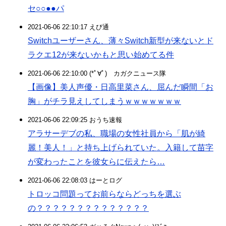
セ○○●●パ
2021-06-06 22:10:17 えび通
Switchユーザーさん、薄々Switch新型が来ないとド
ラクエ12が来ないかもと思い始めてる件
2021-06-06 22:10:00 (*ﾟ∀ﾟ)ゞカガクニュース隊
【画像】美人声優・日高里菜さん、屈んだ瞬間「お
胸」がチラ見えしてしまうｗｗｗｗｗｗｗ
2021-06-06 22:09:25 おうち速報
アラサーデブの私、職場の女性社員から「肌が綺
麗！美人！」と持ち上げられていた。入籍して苗字
が変わったことを彼女らに伝えたら…
2021-06-06 22:08:03 はーとログ
トロッコ問題ってお前らならどっちを選ぶ
の？？？？？？？？？？？？？？