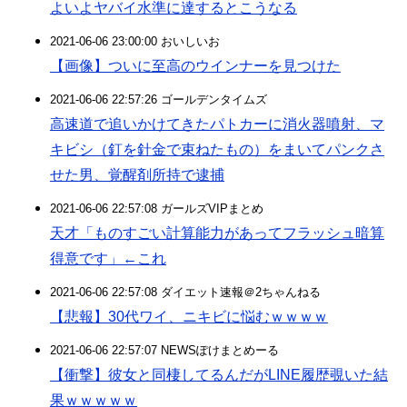
よいよヤバイ水準に達するとこうなる
2021-06-06 23:00:00 おいしいお
【画像】ついに至高のウインナーを見つけた
2021-06-06 22:57:26 ゴールデンタイムズ
高速道で追いかけてきたパトカーに消火器噴射、マ
キビシ（釘を針金で束ねたもの）をまいてパンクさ
せた男、覚醒剤所持で逮捕
2021-06-06 22:57:08 ガールズVIPまとめ
天才「ものすごい計算能力があってフラッシュ暗算
得意です」←これ
2021-06-06 22:57:08 ダイエット速報＠2ちゃんねる
【悲報】30代ワイ、ニキビに悩むｗｗｗｗ
2021-06-06 22:57:07 NEWSぽけまとめーる
【衝撃】彼女と同棲してるんだがLINE履歴覗いた結
果ｗｗｗｗｗ