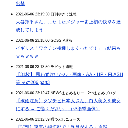
出禁
2021-06-06 23:15:50 日刊やきう速報
大谷翔平さん、またまたメジャー史上初の快挙を達
成してしまう
2021-06-06 23:15:00 GOSSIP速報
イギリス「ワクチン接種しまくったで！」→結果ｗ
ｗｗｗｗｗ
2021-06-06 23:13:50 ラビット速報
【31枚】 思わず吹いたｽﾚ・画像・AA・HP・FLASH
等 その206 part3
2021-06-06 23:12:47 NEWSまとめもりー｜2chまとめブログ
【嫉妬注意】クソチビ日本人さん、白人美女を彼女
にする → ご覧ください…（※衝撃画像）
2021-06-06 23:12:39 暇つぶしニュース
【悲報】東京の臨海部で「異臭がする」通報