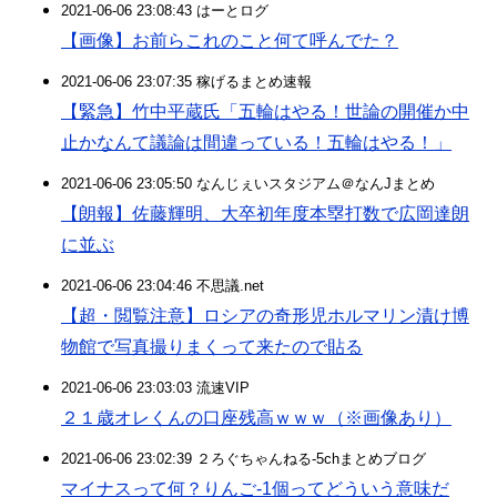
2021-06-06 23:08:43 はーとログ
【画像】お前らこれのこと何て呼んでた？
2021-06-06 23:07:35 稼げるまとめ速報
【緊急】竹中平蔵氏「五輪はやる！世論の開催か中
止かなんて議論は間違っている！五輪はやる！」
2021-06-06 23:05:50 なんじぇいスタジアム＠なんJまとめ
【朗報】佐藤輝明、大卒初年度本塁打数で広岡達朗
に並ぶ
2021-06-06 23:04:46 不思議.net
【超・閲覧注意】ロシアの奇形児ホルマリン漬け博
物館で写真撮りまくって来たので貼る
2021-06-06 23:03:03 流速VIP
２１歳オレくんの口座残高ｗｗｗ（※画像あり）
2021-06-06 23:02:39 ２ろぐちゃんねる-5chまとめブログ
マイナスって何？りんご-1個ってどういう意味だ