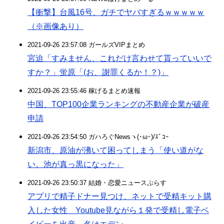
【衝撃】台風16号、ガチでヤバすぎるｗｗｗｗｗ
（※画像あり）
2021-09-26 23:57:08 ガールズVIPまとめ
宮迫「すみません、これだけ言わせて貰っていいで
すか？」蛍原「(お、謝罪くるか！？)」
2021-09-26 23:55:46 稼げるまとめ速報
中国、TOP100企業ランキングの不動産企業が破産
申請
2021-09-26 23:54:50 ガハろぐNewsヽ(･ω･)/ｽﾞｺｰ
新潟市、原油が沸いて困ってしまう「使い道がな
い。池が真っ黒になった」
2021-09-26 23:50:37 結婚・恋愛ニュースぷらす
アプリで精子ドナー見つけ、ネットで受精キット購
入した女性 Youtube見ながら１発で受精し電子ベ