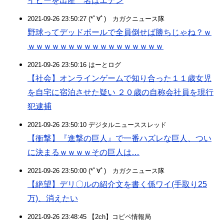
イビーを出産 名はエデン
2021-09-26 23:50:27 (*ﾟ∀ﾟ)ゞカガクニュース隊
野球ってデッドボールで全員倒せば勝ちじゃね？ｗ
ｗｗｗｗｗｗｗｗｗｗｗｗｗｗｗｗｗ
2021-09-26 23:50:16 はーとログ
【社会】オンラインゲームで知り合った１１歳女児
を自宅に宿泊させた疑い ２０歳の自称会社員を現行
犯逮捕
2021-09-26 23:50:10 デジタルニューススレッド
【衝撃】『進撃の巨人』で一番ハズレな巨人、つい
に決まるｗｗｗｗその巨人は…
2021-09-26 23:50:00 (*ﾟ∀ﾟ)ゞカガクニュース隊
【絶望】デリ〇ルの紹介文を書く係ワイ(手取り25
万)、消えたい
2021-09-26 23:48:45 【2ch】コピペ情報局