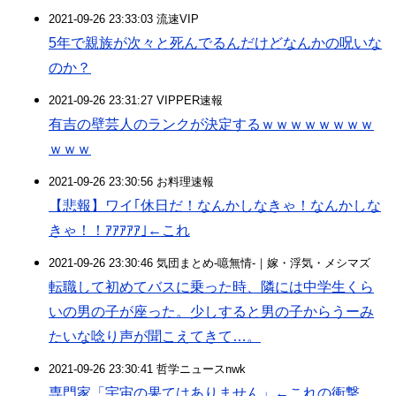
2021-09-26 23:33:03 流速VIP
5年で親族が次々と死んでるんだけどなんかの呪いな
のか？
2021-09-26 23:31:27 VIPPER速報
有吉の壁芸人のランクが決定するｗｗｗｗｗｗｗｗ
ｗｗｗ
2021-09-26 23:30:56 お料理速報
【悲報】ワイ｢休日だ！なんかしなきゃ！なんかしな
きゃ！！ｱｱｱｱｱ｣←これ
2021-09-26 23:30:46 気団まとめ-噫無情-｜嫁・浮気・メシマズ
転職して初めてバスに乗った時、隣には中学生くら
いの男の子が座った。少しすると男の子からうーみ
たいな唸り声が聞こえてきて…。
2021-09-26 23:30:41 哲学ニュースnwk
専門家「宇宙の果てはありません」←これの衝撃