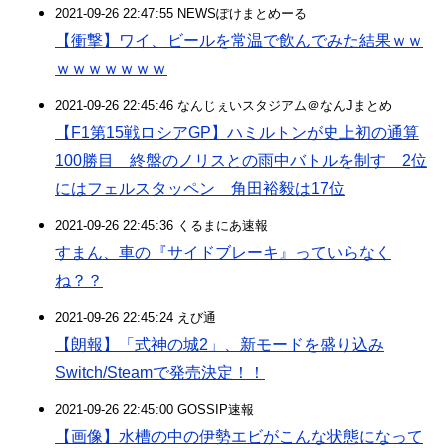
2021-09-26 22:47:55 NEWSぽけまとめーる
【衝撃】ワイ、ビールを常温で飲んでみた結果ｗｗ
ｗｗｗｗｗｗｗ
2021-09-26 22:45:46 なんじぇいスタジアム＠なんJまとめ
【F1第15戦ロシアGP】ハミルトンが史上初の通算
100勝目 終盤のノリスとの雨中バトルを制す 2位
にはフェルスタッペン 角田裕毅は17位
2021-09-26 22:45:36 くるまにあ速報
すまん、車の『サイドブレーキ』っていらなく
ね？？
2021-09-26 22:45:24 えび通
【朗報】「式神の城2」、新モードを盛り込み
Switch/Steamで発売決定！！
2021-09-26 22:45:00 GOSSIP速報
【画像】水槽の中の伊勢エビがこんな状態になって