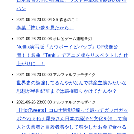
日本最古の飼い猫写真、ラスト将軍徳川慶喜の愛猫
ハン
2021-09-26 23:00:04 SS 森きのこ！
泰葉「怖い夢を見たから」
2021-09-26 23:00:03 オレ的ゲーム速報＠刃
Netflix実写版『カウボーイビバップ』OP映像公
開！！名曲『Tank!』でアニメ版をリスペクトした仕
上がりに！！
2021-09-26 23:00:00 アルファルファモザイク
世界史の勉強してるんやがなんで共産主義みたいな
思想が半世紀前までは覇権取りかけてたんや？
2021-09-26 23:00:00 アルファルファモザイク
【HotTweets】コロナ騒動?煽って煽ってガッポガッ
ポ??ねぇねぇ尾身さん日本の経済と文化を潰して病
人と失業者と自殺者増やして増やしたお金で食べる