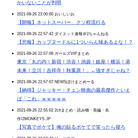
かいないことが判明
2021-09-26 23:00:00 おいしいお
【朗報】ネットスーパー、クソ程流行る
2021-09-26 22:57:42 ダイエット速報＠2ちゃんねる
【悲報】カップヌードルに1ついらん味あるよな！？
2021-09-26 22:57:08 ガールズVIPまとめ
東京「丸の内！新宿！渋谷！池袋！銀座！横浜！港
未来！立川！吉祥寺！秋葉原！」←強すぎじゃね？
2021-09-26 22:57:07 NEWSぽけまとめーる
【納得】ジャッキー・チェン映画の最高傑作といえ
ば「これ」ｗｗｗｗｗ
2021-09-26 22:55:02 2chまとめ・読み物・長編・名
作/2MONKEYS.JP
【写真でボケて】俺の貼るボケてで笑ったら寝ろ