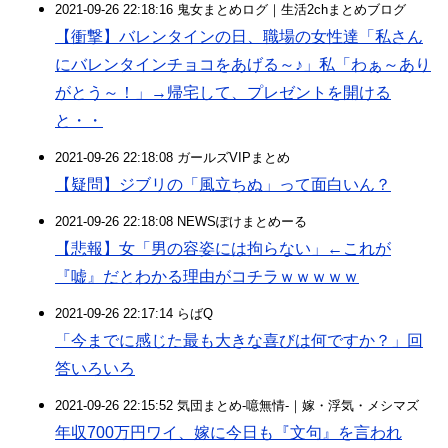
2021-09-26 22:18:16 鬼女まとめログ｜生活2chまとめブログ
【衝撃】バレンタインの日、職場の女性達「私さん
にバレンタインチョコをあげる～♪」私「わぁ～あり
がとう～！」→帰宅して、プレゼントを開ける
と・・
2021-09-26 22:18:08 ガールズVIPまとめ
【疑問】ジブリの「風立ちぬ」って面白いん？
2021-09-26 22:18:08 NEWSぽけまとめーる
【悲報】女「男の容姿には拘らない」←これが
『嘘』だとわかる理由がコチラｗｗｗｗｗ
2021-09-26 22:17:14 らばQ
「今までに感じた最も大きな喜びは何ですか？」回
答いろいろ
2021-09-26 22:15:52 気団まとめ-噫無情-｜嫁・浮気・メシマズ
年収700万円ワイ、嫁に今日も『文句』を言われ