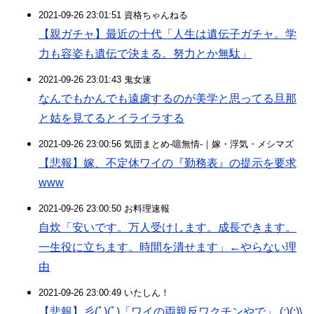
2021-09-26 23:01:51 資格ちゃんねる
【親ガチャ】最近の十代「人生は遺伝子ガチャ。学
力も容姿も遺伝で決まる。努力とか無駄」
2021-09-26 23:01:43 鬼女速
なんでもかんでも遠慮するのが美学と思ってる旦那
と姑を見てるとイライラする
2021-09-26 23:00:56 気団まとめ-噫無情-｜嫁・浮気・メシマズ
【悲報】嫁、不定休ワイの『勤務表』の提示を要求
www
2021-09-26 23:00:50 お料理速報
自炊「安いです。万人受けします。成長できます。
一生役に立ちます。時間を潰せます」←やらない理
由
2021-09-26 23:00:49 いたしん！
【悲報】彡(ﾟ)(ﾟ)「ワイの両親反ワクチンやで」 (;)(;)\