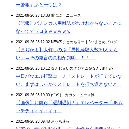
ー警報」あと一つは？
2021-09-26 23:13:38 暇つぶしニュース
【悲報】パチンカス用雑誌がわけわからないことに
なっててワロタｗｗｗｗｗ
2021-09-26 23:12:02 NEWSまとめもりー｜2chまとめブログ
【まぢかよ】大竹しのぶ「男性経験人数30人くら
い」→その発言の真相が判明！！！…..
2021-09-26 23:10:12 なんじぇいスタジアム＠なんJまとめ
中日パウエル打撃コーチ「ストレートが打てていな
い。まずはしっかりストレートを打ち返さないと」
2021-09-26 23:10:00 (*ﾟ∀ﾟ)ゞカガクニュース隊
【画像】お前ら「遅刻遅刻！」エレベーター「JKム
ッチチィィイィィィ」
2021-09-26 23:09:48 おうち速報