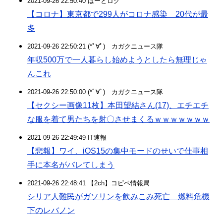
2021-09-26 22:50:40 はーとログ
【コロナ】東京都で299人がコロナ感染 20代が最
多
2021-09-26 22:50:21 (*ﾟ∀ﾟ)ゞカガクニュース隊
年収500万で一人暮らし始めようとしたら無理じゃ
んこれ
2021-09-26 22:50:00 (*ﾟ∀ﾟ)ゞカガクニュース隊
【セクシー画像11枚】本田望結さん(17)、エチエチ
な服を着て男たちを射〇させまくるｗｗｗｗｗｗｗ
2021-09-26 22:49:49 IT速報
【悲報】ワイ、iOS15の集中モードのせいで仕事相
手に本名がバレてしまう
2021-09-26 22:48:41 【2ch】コピペ情報局
シリア人難民がガソリンを飲みこみ死亡 燃料危機
下のレバノン