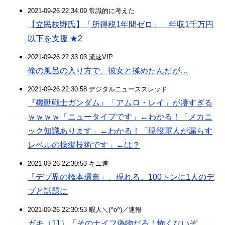
2021-09-26 22:34:09 常識的に考えた
【立民枝野氏】「所得税1年間ゼロ」 年収1千万円
以下を支援 ★2
2021-09-26 22:33:03 流速VIP
俺の風呂の入り方で、彼女と揉めたんだが…
2021-09-26 22:30:58 デジタルニューススレッド
『機動戦士ガンダム』「アムロ・レイ」が凄すぎる
ｗｗｗｗ「ニュータイプです」←わかる！「メカニ
ック知識あります」←わかる！「現役軍人が漏らす
レベルの操縦技術です」←は？
2021-09-26 22:30:53 キニ速
「デブ界の橋本環奈」、現れる。100トンに1人のデ
ブと話題に
2021-09-26 22:30:53 暇人＼(^o^)／速報
ガキ（11）「そのナイフ偽物だろ！怖くないぞ