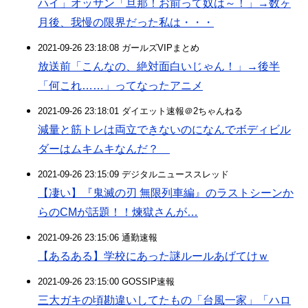
ハイ」オッサン「旦那！お前って奴は～！」→数ヶ
月後、我慢の限界だった私は・・・
2021-09-26 23:18:08 ガールズVIPまとめ
放送前「こんなの、絶対面白いじゃん！」→後半
「何これ……」ってなったアニメ
2021-09-26 23:18:01 ダイエット速報＠2ちゃんねる
減量と筋トレは両立できないのになんでボディビル
ダーはムキムキなんだ？
2021-09-26 23:15:09 デジタルニューススレッド
【凄い】『鬼滅の刃 無限列車編』のラストシーンか
らのCMが話題！！煉獄さんが…
2021-09-26 23:15:06 通勤速報
【あるある】学校にあった謎ルールあげてけｗ
2021-09-26 23:15:00 GOSSIP速報
三大ガキの頃勘違いしてたもの「台風一家」「ハロ