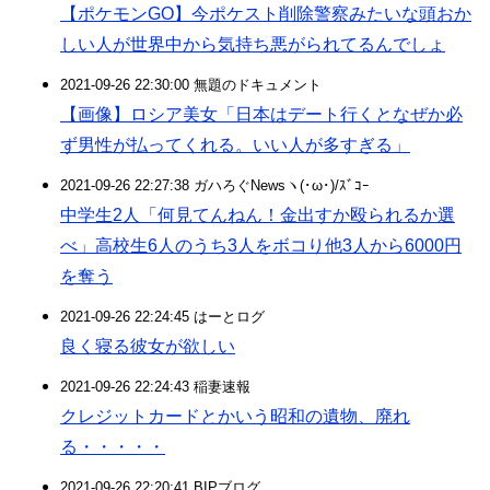
【ポケモンGO】今ポケスト削除警察みたいな頭おか
しい人が世界中から気持ち悪がられてるんでしょ
2021-09-26 22:30:00 無題のドキュメント
【画像】ロシア美女「日本はデート行くとなぜか必
ず男性が払ってくれる。いい人が多すぎる」
2021-09-26 22:27:38 ガハろぐNewsヽ(･ω･)/ｽﾞｺｰ
中学生2人「何見てんねん！金出すか殴られるか選
べ」高校生6人のうち3人をボコり他3人から6000円
を奪う
2021-09-26 22:24:45 はーとログ
良く寝る彼女が欲しい
2021-09-26 22:24:43 稲妻速報
クレジットカードとかいう昭和の遺物、廃れ
る・・・・・
2021-09-26 22:20:41 BIPブログ