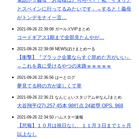
電話が→義母「お母様はどちらへ？」私「イタリア
とスペインに行ってるみたいです」→すると！義母
がトンデモナイ一言…
2021-09-26 22:39:08 ガールズVIPまとめ
コードギアス1期まで全部見たんやが…
2021-09-26 22:39:08 NEWSぽけまとめーる
【衝撃】『ブラック企業ならすぐ辞めた方がいい』
←これを真に受けるやつの末路ｗｗｗｗｗ
2021-09-26 22:36:56 はーとログ
夢見てる時の方が楽しくて草
2021-09-26 22:36:21 なんじぇいスタジアム＠なんJまとめ
大谷翔平(27).257 45本 98打点 24盗塁 OPS. 968
2021-09-26 22:34:50 ハムスター速報
【悲報】１０月は祝日なし、１１月３日まで１ヶ月
以上なし