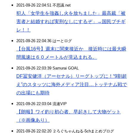
2021-09-26 22:04:51 不思議.net
犯人「女学生を強姦し火を放ちました」最高裁「被
害者と結婚すれば実刑なしにするぞ」→国民ブチギ
レ！！
2021-09-26 22:04:36 はーとログ
【台風16号】週末に関東接近か 接近時には最大瞬
間風速は６０メートルが見込まれる。
2021-09-26 22:03:39 Samurai GOAL
DF冨安健洋（アーセナル）リーグトップに！“9割超
え”のスタッツに海外メディア注目…トッテナム戦で
の出場にも期待
2021-09-26 22:03:04 流速VIP
【朗報】ワイ釣り初心者、早起きして大物ゲット
（※画像あり）
2021-09-26 22:02:20 ２ろぐちゃんねる-5chまとめブログ