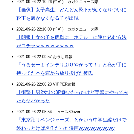
2021-09-26 22:10:26 (*ﾟ∀ﾟ)ゞカガクニュース隊
【画像】女子高生、どんどん靴下が短くなりついに
靴下を履かなくなる子が出現
2021-09-26 22:10:00 (*ﾟ∀ﾟ)ゞカガクニュース隊
【朗報】女の子を簡単に「ホテル」に連れ込む方法
がコチラｗｗｗｗｗｗｗｗ
2021-09-26 22:09:57 おうち速報
「うるせーよインテリぶりやがって！」と私が手に
持ってた本を窓から放り投げた彼氏
2021-09-26 22:06:23 VIPPER速報
【衝撃】男2女1の3P嫌いだったけど実際にやってみ
たらヤバかった
2021-09-26 22:05:54 ニュース30over
「東京卍リベンジャーズ」とかいう中学生編だけで
終わっとけば名作だった漫画wywywywywywy