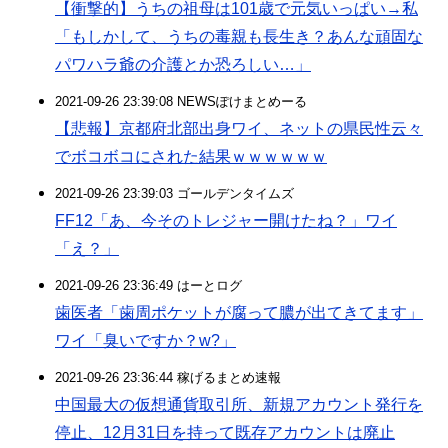
【衝撃的】うちの祖母は101歳で元気いっぱい→私
「もしかして、うちの毒親も長生き？あんな頑固な
パワハラ爺の介護とか恐ろしい…」
2021-09-26 23:39:08 NEWSぽけまとめーる
【悲報】京都府北部出身ワイ、ネットの県民性云々
でボコボコにされた結果ｗｗｗｗｗｗ
2021-09-26 23:39:03 ゴールデンタイムズ
FF12「あ、今そのトレジャー開けたね？」ワイ
「え？」
2021-09-26 23:36:49 はーとログ
歯医者「歯周ポケットが腐って膿が出てきてます」
ワイ「臭いですか？w?」
2021-09-26 23:36:44 稼げるまとめ速報
中国最大の仮想通貨取引所、新規アカウント発行を
停止、12月31日を持って既存アカウントは廃止