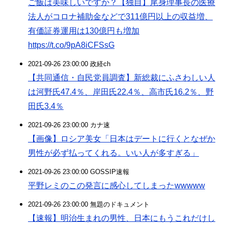
ご飯は美味しいですか？【独自】尾身理事長の医療
法人がコロナ補助金などで311億円以上の収益増、
有価証券運用は130億円も増加
https://t.co/9pA8iCFSsG
2021-09-26 23:00:00 政経ch
【共同通信・自民党員調査】新総裁にふさわしい人
は河野氏47.4％、岸田氏22.4％、高市氏16.2％、野
田氏3.4％
2021-09-26 23:00:00 カナ速
【画像】ロシア美女「日本はデートに行くとなぜか
男性が必ず払ってくれる。いい人が多すぎる」
2021-09-26 23:00:00 GOSSIP速報
平野レミのこの発言に感心してしまったwwwww
2021-09-26 23:00:00 無題のドキュメント
【速報】明治生まれの男性、日本にもうこれだけし