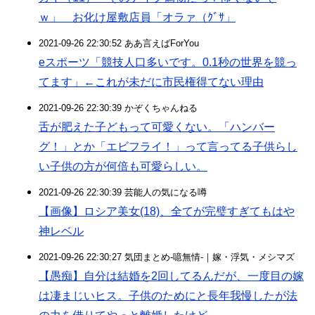
ｗ」 お化け屋敷店員「オラァ（ｸﾞｻ」
2021-09-26 22:30:52 ああ言えばForYou
eスポーツ「競技人口多いです。0.1秒の世界を競っ
てます」←これが未だに市民権得てない理由
2021-09-26 22:30:39 かぞくちゃんねる
舌が肥えた子どもって可愛くない。「ハンバー
グ！」とか「エビフライ！」って言ってる子供らし
い子供の方が何倍も可愛らしい。
2021-09-26 22:30:39 芸能人の気になる噂
【画像】ロシア美女(18)、全てが完璧すぎてもはや
神レベル
2021-09-26 22:30:27 気団まとめ-噫無情-｜嫁・浮気・メシマズ
【愚痴】自分は結婚を2回してるんだが、一度目の嫁
は凄まじいヒス。子供のためにと長年我慢したが法