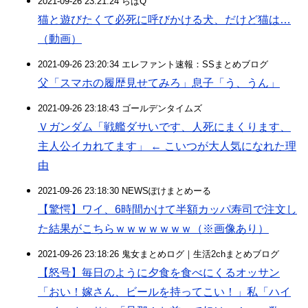
2021-09-26 23:21:24 らばQ
猫と遊びたくて必死に呼びかける犬、だけど猫は…
（動画）
2021-09-26 23:20:34 エレファント速報：SSまとめブログ
父「スマホの履歴見せてみろ」息子「う、うん」
2021-09-26 23:18:43 ゴールデンタイムズ
Ｖガンダム「戦艦ダサいです、人死にまくります、
主人公イカれてます」 ← こいつが大人気になれた理
由
2021-09-26 23:18:30 NEWSぽけまとめーる
【驚愕】ワイ、6時間かけて半額カッパ寿司で注文し
た結果がこちらｗｗｗｗｗｗｗ（※画像あり）
2021-09-26 23:18:26 鬼女まとめログ｜生活2chまとめブログ
【怒号】毎日のように夕食を食べにくるオッサン
「おい！嫁さん、ビールを持ってこい！」私「ハイ