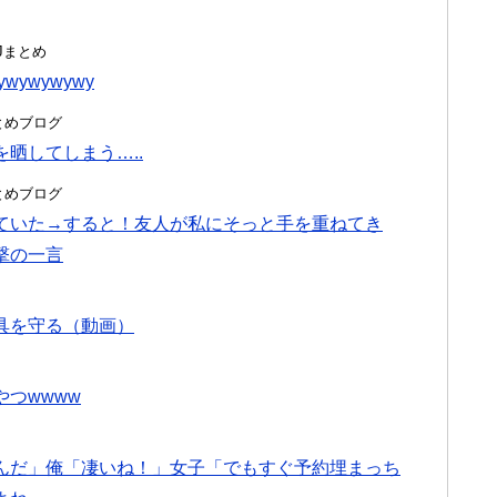
んJまとめ
ywywywy
hまとめブログ
晒してしまう…..
hまとめブログ
ていた→すると！友人が私にそっと手を重ねてき
撃の一言
具を守る（動画）
つwwww
んだ」俺「凄いね！」女子「でもすぐ予約埋まっち