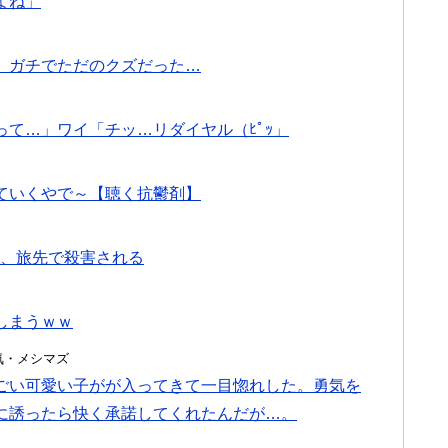
よね」
、ガチでただのクズだった…
て…」ワイ「チッ…リダイヤル（ﾋﾟｯ」
ていくやで～【聴く抗鬱剤】
歳）、旅先で殺害される
しまうｗｗ
・浮気・メシマズ
ごい可愛い子がが入ってきて一目惚れした。勇気を
に誘ったら快く承諾してくれたんだが…。