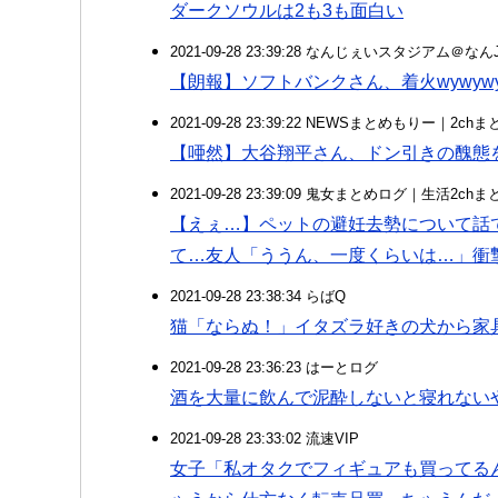
ダークソウルは2も3も面白い
2021-09-28 23:39:28 なんじぇいスタジアム＠な
【朗報】ソフトバンクさん、着火wywywyw
2021-09-28 23:39:22 NEWSまとめもりー｜2c
【唖然】大谷翔平さん、ドン引きの醜態を
2021-09-28 23:39:09 鬼女まとめログ｜生活2c
【えぇ…】ペットの避妊去勢について話
て…友人「ううん、一度くらいは…」衝
2021-09-28 23:38:34 らばQ
猫「ならぬ！」イタズラ好きの犬から家
2021-09-28 23:36:23 はーとログ
酒を大量に飲んで泥酔しないと寝れないや
2021-09-28 23:33:02 流速VIP
女子「私オタクでフィギュアも買ってる