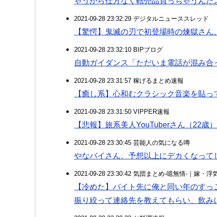
ゃうから仕方なく転売品買っちゃうんだ
2021-09-28 23:32:29 デジタルニューススレッド
【驚愕】鬼滅の刃で初登場時の煉獄さん
2021-09-28 23:32:10 BIPブログ
自動ガイダンス「ただいま電話が混み合っ
2021-09-28 23:31:57 稼げるまとめ速報
【癒し系】心和むクラシック音楽を貼っ
2021-09-28 23:31:50 VIPPER速報
【悲報】旅系美人YouTuberさん（22
2021-09-28 23:30:45 芸能人の気になる噂
やなパイさん、予想以上にデカくなって
2021-09-28 23:30:42 気団まとめ-噫無情-｜嫁
【冷めた】バイト先に俺と同い年のすっ
振り絞って連絡先を教えてもらい、飲み