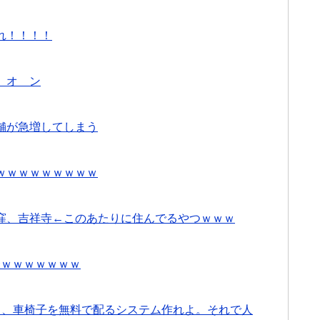
れ！！！！
 オ ン
舗が急増してしまう
ｗｗｗｗｗｗｗｗｗ
窪、吉祥寺←このあたりに住んでるやつｗｗｗ
集合ｗｗｗｗｗｗｗ
ら、車椅子を無料で配るシステム作れよ。それで人