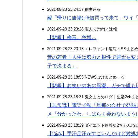
2021-09-28 23:24:37 稲妻速報
嫁「帰りに唐揚げ6個買って来て」ワイ「
2021-09-28 23:23:28 暇人＼(^o^)／速報
【悲報】梅毒、急増…
2021-09-28 23:20:15 エレファント速報：SSま
昔の若者「人生は努力と根性で運命を変
子で決まる」
2021-09-28 23:18:55 NEWSぽけまとめーる
【悲報】お笑いのあの風潮、ガチで誰も
2021-09-28 23:18:31 鬼女まとめログ｜生活2c
【非常識】電話で私「旦那の会社で発熱
メ『分かったわ。しばらく会わないよう
2021-09-28 23:18:29 ダイエット速報＠2ちゃんね
【悩み】手汗足汗がすごいんだけど対