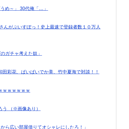
うめ～」 30代俺「…」
エマさんがぶいすぽっ！史上最速で登録者数１０万人
ゲのガチャ考えた奴」
和田彩花、ぱいぱいでか美、竹中夏海で対談！！
ｗｗｗｗｗｗｗ
ろう （※画像あり）
うから広い部屋借りてオシャレにしたろ！」