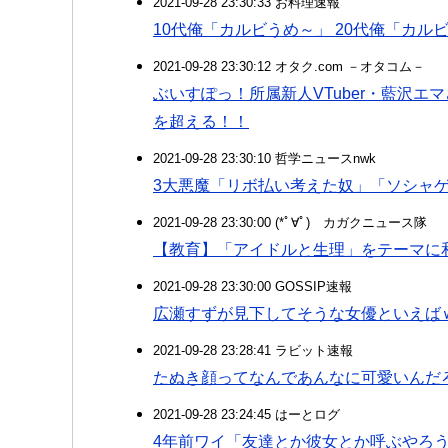
2021-09-28 23:30:33 お料理速報
10代俺「カルビうめ～」 20代俺「カルビ
2021-09-28 23:30:12 オタク.com －オタコム－
ぶいすぽっ！所属新人VTuber・藍沢
を超える！！
2021-09-28 23:30:10 哲学ニュースnwk
3大悪魔「リボ払い考えた奴」「ソシャ
2021-09-28 23:30:00 (*ﾟ∀ﾟ)ゞカガクニュース隊
【教育】「アイドルと生理」をテーマに
2021-09-28 23:30:00 GOSSIP速報
広瀬すずが見下してそうな女優といえば
2021-09-28 23:28:41 ラビット速報
たぬき顔ってなんであんなに可愛いんだ
2021-09-28 23:24:45 はーとログ
4年前ワイ「友達とか彼女とか呼ぶやろ