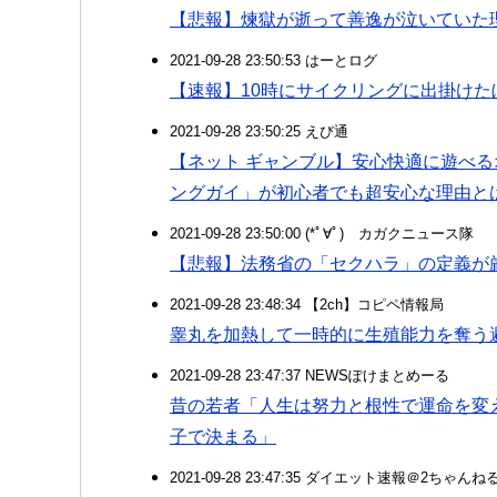
【悲報】煉獄が逝って善逸が泣いていた
2021-09-28 23:50:53 はーとログ
【速報】10時にサイクリングに出掛けた
2021-09-28 23:50:25 えび通
【ネット ギャンブル】安心快適に遊べ
ングガイ」が初心者でも超安心な理由と
2021-09-28 23:50:00 (*ﾟ∀ﾟ)ゞカガクニュース隊
【悲報】法務省の「セクハラ」の定義が
2021-09-28 23:48:34 【2ch】コピペ情報局
睾丸を加熱して一時的に生殖能力を奪
2021-09-28 23:47:37 NEWSぽけまとめーる
昔の若者「人生は努力と根性で運命を変
子で決まる」
2021-09-28 23:47:35 ダイエット速報＠2ちゃんね