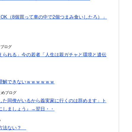
OK（8個買って車の中で2個つまみ食いしたろ）」
とめブログ
えられる」今の若者「人生は親ガチャと環境と遺伝
理解できないｗｗｗｗｗｗ
hまとめブログ
した同僚がいるから義実家に行くのは辞めます」ト
にしましょう』→翌日・・
る
処方法ない？