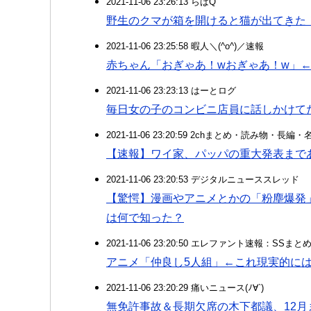
2021-11-06 23:26:13 らばQ
野生のクマが箱を開けると猫が出てきた
2021-11-06 23:25:58 暇人＼(^o^)／速報
赤ちゃん「おぎゃあ！wおぎゃあ！w」←年
2021-11-06 23:23:13 はーとログ
毎日女の子のコンビニ店員に話しかけて
2021-11-06 23:20:59 2chまとめ・読み物・長編・
【速報】ワイ家、パッパの重大発表まであ
2021-11-06 23:20:53 デジタルニューススレッド
【驚愕】漫画やアニメとかの「粉塵爆発
は何で知った？
2021-11-06 23:20:50 エレファント速報：SSま
アニメ「仲良し5人組」←これ現実的に
2021-11-06 23:20:29 痛いニュース(ﾉ∀`)
無免許事故＆長期欠席の木下都議、12月