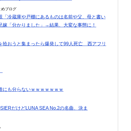
hまとめブログ
親「冷蔵庫や戸棚にあるものは名前や父、母と書い
兄嫁「分かりました」→結果、大変な事態に！
を拾おうと集まったら爆発して99人死亡 西アフリ
」
誰にも分らないｗｗｗｗｗｗｗ
IERだけどLUNA SEA No.2の名曲、決ま
る