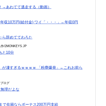
！→あわてて逃走する（動画）
収10万円(給付金) ワイ「・・・」←年収0円
たら辞めててわろた
名作/2MONKEYS.JP
と10分
」が凄すぎるｗｗｗｗ 「粉塵爆発」←これお前ら
とめブログ
は無理だよな
まで在籍ならボーナス200万円支給