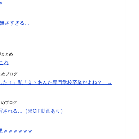
ｗ
点が無さすぎる…
んJまとめ
←これ
hまとめブログ
した！」私「え？あんた専門学校卒業だよね？」→
hまとめブログ
される…（※GIF動画あり）
果ｗｗｗｗｗｗ