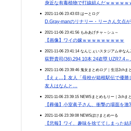
身近な有毒植物で打線組んだｗｗｗｗｗ
2021-11-06 23:43:03 はーとログ
D.Gray-manのリナリー・リーさん欠
2021-11-06 23:41:56 もみあげチャ～シュ～
【画像】ワイの嫁ｗｗｗｗｗｗｗｗｗ
2021-11-06 23:41:14 なんじぇいスタジアム＠な
荻野貴司(36).294 10本 24盗塁 UZR7.4
2021-11-06 23:39:46 鬼女まとめログ｜生活2c
【えぇ…】友人「母校が箱根駅伝で優勝
友人はなんと…
2021-11-06 23:39:15 NEWSまとめもりー｜2c
【葬儀】小室眞子さん、衝撃の場面を激写
2021-11-06 23:39:08 NEWSぽけまとめーる
【悲報】ワイ、趣味を捨ててしまった結