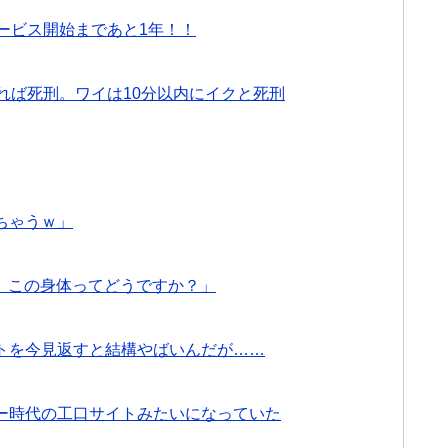
サービス開始まであと1年！！
れば死刑。ワイは10分以内にイクと死刑
ちゃうｗ」
すが、この身体ってどうですか？」
トを今見返すと結構やばいんだが……
ー時代の工口サイトみたいになっていた