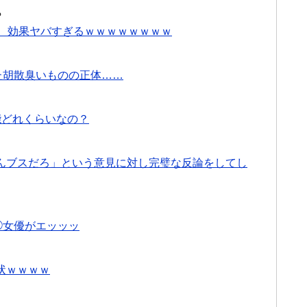
る
）、効果ヤバすぎるｗｗｗｗｗｗｗｗ
た胡散臭いものの正体……
の性能どれくらいなの？
んブスだろ」という意見に対し完璧な反論をしてし
◯女優がエッッッ
状ｗｗｗｗ