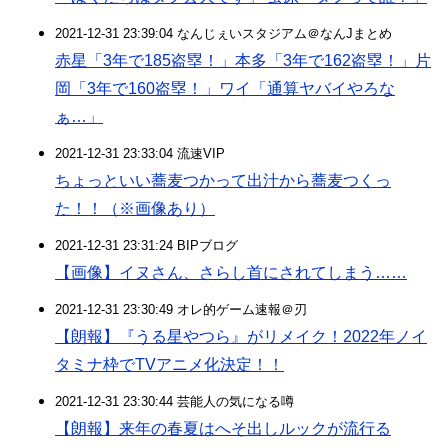
2021-12-31 23:39:04 なんじぇいスタジアム＠なんJまとめ
赤星「3年で185盗塁！」本多「3年で162盗塁！」片
岡「3年で160盗塁！」ワイ「通算ヤバイやろな
ぁ…」
2021-12-31 23:33:04 流速VIP
ちょっといい蕎麦つかって出汁から蕎麦つくっ
た！！（※画像あり）
2021-12-31 23:31:24 BIPブログ
【画像】イヌさん、さらし首にされてしまう……
2021-12-31 23:30:49 オレ的ゲーム速報＠刃
【朗報】『うる星やつら』がリメイク！2022年ノイ
タミナ枠でTVアニメ化決定！！
2021-12-31 23:30:44 芸能人の気になる噂
【朗報】来年の春夏はへそ出しルックが流行る