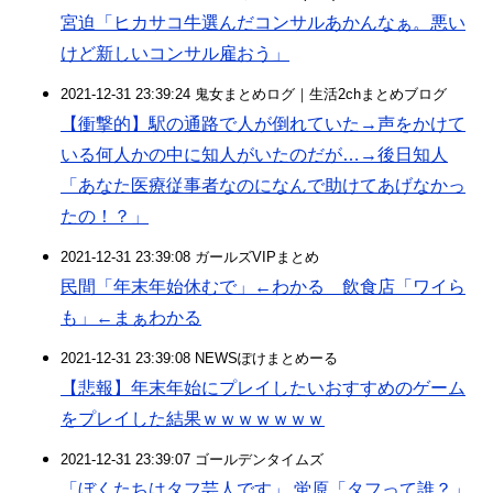
宮迫「ヒカサコ牛選んだコンサルあかんなぁ。悪い
けど新しいコンサル雇おう」
2021-12-31 23:39:24 鬼女まとめログ｜生活2chまとめブログ
【衝撃的】駅の通路で人が倒れていた→声をかけて
いる何人かの中に知人がいたのだが…→後日知人
「あなた医療従事者なのになんで助けてあげなかっ
たの！？」
2021-12-31 23:39:08 ガールズVIPまとめ
民間「年末年始休むで」←わかる 飲食店「ワイら
も」←まぁわかる
2021-12-31 23:39:08 NEWSぽけまとめーる
【悲報】年末年始にプレイしたいおすすめのゲーム
をプレイした結果ｗｗｗｗｗｗｗ
2021-12-31 23:39:07 ゴールデンタイムズ
「ぼくたちはタフ芸人です」 蛍原「タフって誰？」