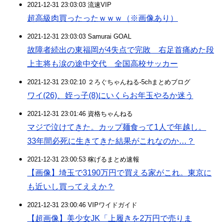
2021-12-31 23:03:03 流速VIP
超高級肉買ったったｗｗｗ（※画像あり）
2021-12-31 23:03:03 Samurai GOAL
故障者続出の東福岡が4失点で完敗 右足首痛めた段
上主将も涙の途中交代 全国高校サッカー
2021-12-31 23:02:10 ２ろぐちゃんねる-5chまとめブログ
ワイ(26)、姪っ子(8)にいくらお年玉やるか迷う
2021-12-31 23:01:46 資格ちゃんねる
マジで泣けてきた。カップ麺食って1人で年越し。
33年間必死に生きてきた結果がこれなのか…？
2021-12-31 23:00:53 稼げるまとめ速報
【画像】埼玉で3190万円で買える家がこれ。東京に
も近いし買ってええか？
2021-12-31 23:00:46 VIPワイドガイド
【超画像】美少女JK「上履きを2万円で売りま