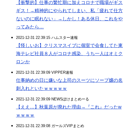
【衝撃的】仕事の繁忙期に加えコロナで職場がギス
ギス！→精神的にやられてしまい、私「疲れて仕方
ないのに眠れない」→しかし！ある休日、これをや
ってみたら…
2021-12-31 22:39:15 ハムスター速報
【怪しいお】クリスマスイブに個室で会食してた東
海テレビ社員８人がコロナ感染、うち一人はオミク
ロンか
2021-12-31 22:39:09 VIPPER速報
仕事納めの日に嫌いな上司のスーツにソープ嬢の名
刺入れといたｗｗｗｗｗ
2021-12-31 22:39:09 NEWSぽけまとめーる
【ええ…】秋葉原が廃れた理由→『これ』だったw
ｗｗｗｗ
2021-12-31 22:39:08 ガールズVIPまとめ