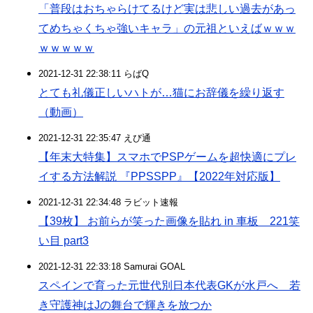
「普段はおちゃらけてるけど実は悲しい過去があっ
てめちゃくちゃ強いキャラ」の元祖といえばｗｗｗ
ｗｗｗｗｗ
2021-12-31 22:38:11 らばQ
とても礼儀正しいハトが…猫にお辞儀を繰り返す
（動画）
2021-12-31 22:35:47 えび通
【年末大特集】スマホでPSPゲームを超快適にプレ
イする方法解説 『PPSSPP』【2022年対応版】
2021-12-31 22:34:48 ラビット速報
【39枚】 お前らが笑った画像を貼れ in 車板 221笑
い目 part3
2021-12-31 22:33:18 Samurai GOAL
スペインで育った元世代別日本代表GKが水戸へ 若
き守護神はJの舞台で輝きを放つか