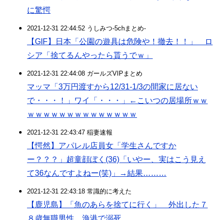
に驚愕
2021-12-31 22:44:52 うしみつ-5chまとめ-
【GIF】日本「公園の遊具は危険や！撤去！！」 ロ
シア「捨てるんやったら貰うでｗ」
2021-12-31 22:44:08 ガールズVIPまとめ
マッマ「3万円渡すから12/31-1/3の間家に居ない
で・・・！」ワイ「・・・」←こいつの居場所ｗｗ
ｗｗｗｗｗｗｗｗｗｗｗｗｗｗ
2021-12-31 22:43:47 稲妻速報
【愕然】アパレル店員女「学生さんですか
ー？？？」超童顔ぼく(36)「いやー、実はこう見え
て36なんですよねー(笑)」→結果………
2021-12-31 22:43:18 常識的に考えた
【鹿児島】「魚のあらを捨てに行く」 外出した７
８歳無職男性、漁港で溺死