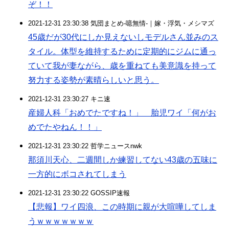
ぞ！！
2021-12-31 23:30:38 気団まとめ-噫無情-｜嫁・浮気・メシマズ
45歳だが30代にしか見えないしモデルさん並みのス
タイル。体型を維持するために定期的にジムに通っ
ていて我が妻ながら、歳を重ねても美意識を持って
努力する姿勢が素晴らしいと思う。
2021-12-31 23:30:27 キニ速
産婦人科「おめでたですね！」 胎児ワイ「何がお
めでたやねん！！」
2021-12-31 23:30:22 哲学ニュースnwk
那須川天心、二週間しか練習してない43歳の五味に
一方的にボコされてしまう
2021-12-31 23:30:22 GOSSIP速報
【悲報】ワイ四浪、この時期に親が大喧嘩してしま
うｗｗｗｗｗｗｗ