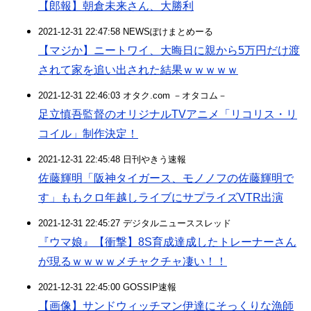
【郎報】朝倉未来さん、大勝利
2021-12-31 22:47:58 NEWSぽけまとめーる
【マジか】ニートワイ、大晦日に親から5万円だけ渡
されて家を追い出された結果ｗｗｗｗｗ
2021-12-31 22:46:03 オタク.com －オタコム－
足立慎吾監督のオリジナルTVアニメ「リコリス・リ
コイル」制作決定！
2021-12-31 22:45:48 日刊やきう速報
佐藤輝明「阪神タイガース、モノノフの佐藤輝明で
す」ももクロ年越しライブにサプライズVTR出演
2021-12-31 22:45:27 デジタルニューススレッド
『ウマ娘』【衝撃】8S育成達成したトレーナーさん
が現るｗｗｗｗメチャクチャ凄い！！
2021-12-31 22:45:00 GOSSIP速報
【画像】サンドウィッチマン伊達にそっくりな漁師