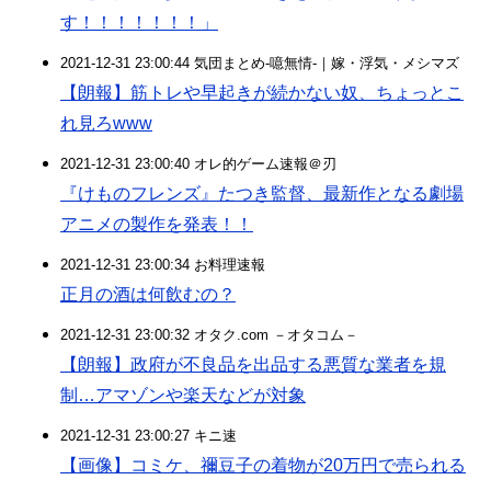
す！！！！！！！」
2021-12-31 23:00:44 気団まとめ-噫無情-｜嫁・浮気・メシマズ
【朗報】筋トレや早起きが続かない奴、ちょっとこ
れ見ろwww
2021-12-31 23:00:40 オレ的ゲーム速報＠刃
『けものフレンズ』たつき監督、最新作となる劇場
アニメの製作を発表！！
2021-12-31 23:00:34 お料理速報
正月の酒は何飲むの？
2021-12-31 23:00:32 オタク.com －オタコム－
【朗報】政府が不良品を出品する悪質な業者を規
制…アマゾンや楽天などが対象
2021-12-31 23:00:27 キニ速
【画像】コミケ、禰豆子の着物が20万円で売られる