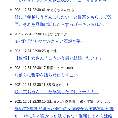
『いらすとや』さん遂にG20デビューｗｗｗｗｗ
2021-12-31 22:30:41 かぞくちゃんねる
姑に「年越しうどんにしたい」と提案をもらって賛
同。それを旦那に話したらすっげーキレられた。
2021-12-31 22:30:33 えすえすログ
モバP「だりやすかれんと石焼き芋」
2021-12-31 22:30:25 キニ速
【速報】女さん「こういう男と結婚したい！」
2021-12-31 22:30:17 哲学ニュースnwk
お前らに哲学を語らせたらすごい
2021-12-31 22:30:11 SS 森きのこ！
咲「京ちゃん！また浮気したでしょー！！」
2021-12-31 22:30:10 気団まとめ-噫無情-｜嫁・浮気・メシマズ
辞めて2年ほど経った会社の女同僚から突然電話が来
た。 特に仲が良かった訳でもなく退職してから連絡