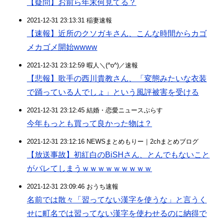
【疑問】お前ら年末何見てる？
2021-12-31 23:13:31 稲妻速報
【速報】近所のクソガキさん、こんな時間からカゴ
メカゴメ開始wwww
2021-12-31 23:12:59 暇人＼(^o^)／速報
【悲報】歌手の西川貴教さん、「変態みたいな衣装
で踊っている人でしょ」という風評被害を受ける
2021-12-31 23:12:45 結婚・恋愛ニュースぷらす
今年もっとも買って良かった物は？
2021-12-31 23:12:16 NEWSまとめもりー｜2chまとめブログ
【放送事故】初紅白のBiSHさん、とんでもないこと
がバレてしまうｗｗｗｗｗｗｗｗｗ
2021-12-31 23:09:46 おうち速報
名前では散々「習ってない漢字を使うな」と言うく
せに町名では習ってない漢字を使わせるのに納得で