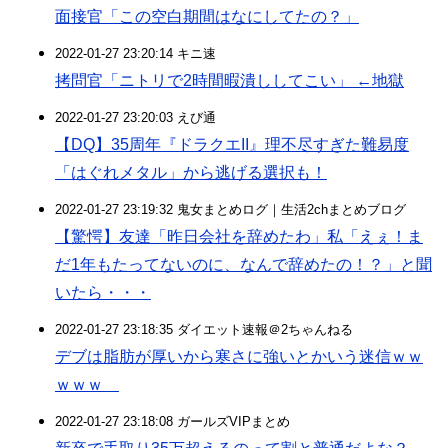
面接官「この空白期間はなにしてたの？」
2022-01-27 23:20:14 キニ速
拷問官「ニトリで2時間暇潰ししてこい」 ←地獄
2022-01-27 23:20:03 えび通
【DQ】35周年『ドラクエII』理不尽すぎた難易度
「はぐれメタル」から逃げる選択も！
2022-01-27 23:19:32 鬼女まとめログ｜生活2chまとめブログ
【驚愕】友達「昨日会社を辞めたわ」私「えぇ！ま
だ1年もたってないのに、なんで辞めたの！？」と聞
いたら・・・
2022-01-27 23:18:35 ダイエット速報＠2ちゃんねる
デブは脂肪が厚いから寒さに強いとかいう迷信ｗｗ
ｗｗｗ
2022-01-27 23:18:08 ガールズVIPまとめ