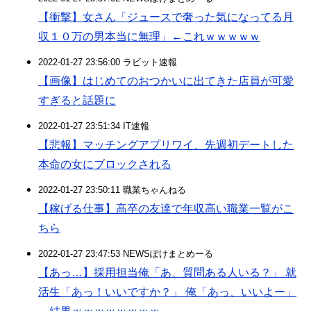
【衝撃】女さん「ジュースで奢った気になってる月
収１０万の男本当に無理」←これｗｗｗｗｗ
2022-01-27 23:56:00 ラビット速報
【画像】はじめてのおつかいに出てきた店員が可愛
すぎると話題に
2022-01-27 23:51:34 IT速報
【悲報】マッチングアプリワイ、先週初デートした
本命の女にブロックされる
2022-01-27 23:50:11 職業ちゃんねる
【稼げる仕事】高卒の友達で年収高い職業一覧がこ
ちら
2022-01-27 23:47:53 NEWSぽけまとめーる
【あっ…】採用担当俺「あ、質問ある人いる？」 就
活生「あっ！いいですか？」 俺「あっ、いいよー」