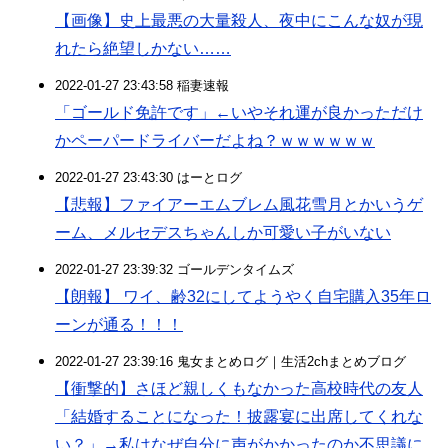
【画像】史上最悪の大量殺人、夜中にこんな奴が現
れたら絶望しかない……
2022-01-27 23:43:58 稲妻速報
「ゴールド免許です」←いやそれ運が良かっただけ
かペーパードライバーだよね？ｗｗｗｗｗｗ
2022-01-27 23:43:30 はーとログ
【悲報】ファイアーエムブレム風花雪月とかいうゲ
ーム、メルセデスちゃんしか可愛い子がいない
2022-01-27 23:39:32 ゴールデンタイムズ
【朗報】 ワイ、齢32にしてようやく自宅購入35年ロ
ーンが通る！！！
2022-01-27 23:39:16 鬼女まとめログ｜生活2chまとめブログ
【衝撃的】さほど親しくもなかった高校時代の友人
「結婚することになった！披露宴に出席してくれな
い？」→私はなぜ自分に声がかかったのか不思議に