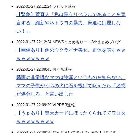
2022-01-27 22:12:24 ラビット速報
【緊急】菅直人「私は闘うリベラルであることを宣
言する！維新やネトウヨの暴力、脅迫には屈しな
い！」
2022-01-27 22:12:24 NEWSまとめもりー｜2chまとめブログ
【画像あり】例のウクライナ美女、正体を表すｗｗ
ｗｗｗｗｗｗｗ
2022-01-27 22:09:43 おうち速報
隣家の非常識なママは謝罪というものを知らない。
ママの子供がうちの犬に石を投げて吠えたら「迷惑
だ処分しろ」と言い出した
2022-01-27 22:09:29 VIPPER速報
【うｐあり】楽天カードにぼったくられててワロタ
ｗｗｗｗｗｗｗｗ
2022-01-27 22:09:20 なんじぇいスタジアム＠なんJまとめ