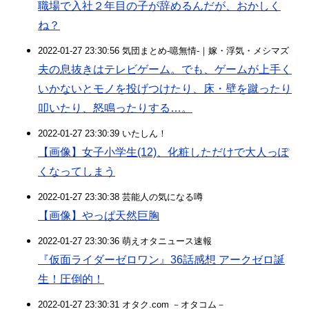
職場で入社２年目の子が辞めるんだが、おかしく
ね？
2022-01-27 23:30:56 気団まとめ-噫無情-｜嫁・浮気・メシマズ
夫の息抜きはテレビゲーム。でも、ゲームが上手く
いかないとモノを投げつけたり、床・壁を蹴ったり
叩いたり、怒鳴ったりする…。
2022-01-27 23:30:39 いたしん！
【画像】女子小学生(12)、化粧しただけで大人っぽ
くなってしまう
2022-01-27 23:30:38 芸能人の気になる噂
【画像】やっぱ天然巨胸
2022-01-27 23:30:36 萌えオタニュース速報
『仮面ライダーゼロワン』36話感想 アークゼロ誕
生！圧倒的！
2022-01-27 23:30:31 オタク.com －オタコム－