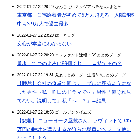
2022-01-27 22:26:20 なんじぇいスタジアム＠なんJまとめ
東京都 自宅療養者が初めて5万人超える 入院調整
中も3.9万人で過去最多
2022-01-27 22:23:20 はーとログ
女心が本当にわからない
2022-01-27 22:20:20 エレファント速報：SSまとめブログ
勇者「てつのよろい99個くれ」 ←持てるの？
2022-01-27 22:19:31 鬼女まとめログ｜生活2chまとめブログ
【唖然】会社の食堂で同じテーブルに座るようにな
った男性→私「昨日のドラマで～」男性「俺それ見
てない。説明して」私「へ！？」→結果
2022-01-27 22:18:58 ゴールデンタイムズ
【悲報】 ニューヨーク屋敷さん、ラヴィットで345
万円の時計を購入するか迫られ爆買いベジータ侍に
なってしまう