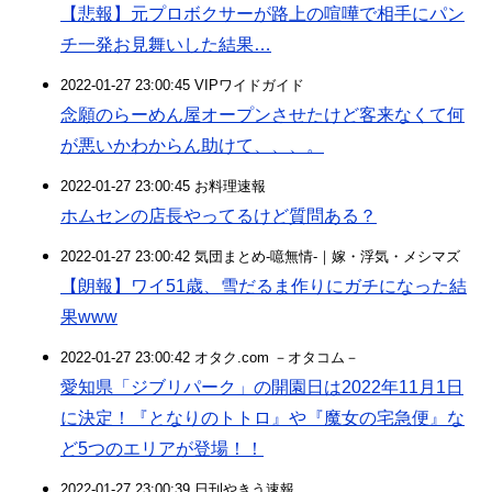
【悲報】元プロボクサーが路上の喧嘩で相手にパン
チ一発お見舞いした結果…
2022-01-27 23:00:45 VIPワイドガイド
念願のらーめん屋オープンさせたけど客来なくて何
が悪いかわからん助けて、、、。
2022-01-27 23:00:45 お料理速報
ホムセンの店長やってるけど質問ある？
2022-01-27 23:00:42 気団まとめ-噫無情-｜嫁・浮気・メシマズ
【朗報】ワイ51歳、雪だるま作りにガチになった結
果www
2022-01-27 23:00:42 オタク.com －オタコム－
愛知県「ジブリパーク」の開園日は2022年11月1日
に決定！『となりのトトロ』や『魔女の宅急便』な
ど5つのエリアが登場！！
2022-01-27 23:00:39 日刊やきう速報