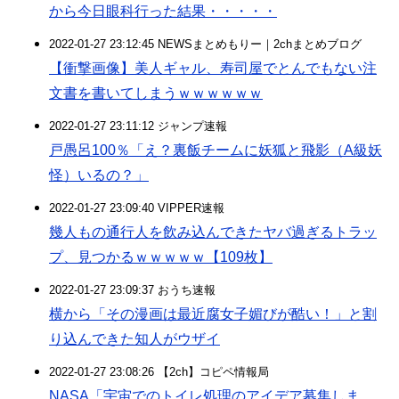
から今日眼科行った結果・・・・・
2022-01-27 23:12:45 NEWSまとめもりー｜2chまとめブログ
【衝撃画像】美人ギャル、寿司屋でとんでもない注
文書を書いてしまうｗｗｗｗｗｗ
2022-01-27 23:11:12 ジャンプ速報
戸愚呂100％「え？裏飯チームに妖狐と飛影（A級妖
怪）いるの？」
2022-01-27 23:09:40 VIPPER速報
幾人もの通行人を飲み込んできたヤバ過ぎるトラッ
プ、見つかるｗｗｗｗｗ【109枚】
2022-01-27 23:09:37 おうち速報
横から「その漫画は最近腐女子媚びが酷い！」と割
り込んできた知人がウザイ
2022-01-27 23:08:26 【2ch】コピペ情報局
NASA「宇宙でのトイレ処理のアイデア募集しま