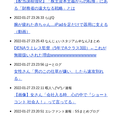
【配当課税強化】「株主資本主義からの転換」にあ
る「財務省の遠大なる戦略」とは
2022-01-27 23:26:33 らばQ
腕が疲れた赤ちゃん…iPadを足だけで器用に支える
（動画）
2022-01-27 23:25:43 なんじぇいスタジアム＠なんJまとめ
DENAラミレス監督（5年でAクラス3回）←これが
無能扱いされた理由wwwwwwwwwwwwwww
2022-01-27 23:23:56 はーとログ
女性さん「男のこの仕草が嫌い、したら速攻別れ
る」
2022-01-27 23:22:11 暇人＼(^o^)／速報
【画像】女さん「会社入る時、心の中で『ショート
コント 社会人！』って言ってる」
2022-01-27 23:20:51 エレファント速報：SSまとめブログ