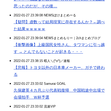
思ったのだが、その後…
2022-01-27 23:39:08 NEWSぽけまとめーる
【疑問】虚数って結局現実に存在するんか？←調べ
た結果ｗｗｗｗｗ
2022-01-27 23:39:04 NEWSまとめもりー｜2chまとめブログ
【衝撃画像】上級国民女性さん、タワマンに引っ越
す → とんでもないことが起きる・・・
2022-01-27 23:38:15 暇人＼(^o^)／速報
【悲報】トヨタ以外の日本車メーカー、ガチで終わ
る
2022-01-27 23:33:02 Samurai GOAL
久保建英４カ月ぶり代表戦復帰 中国戦途中出場で
会場拍手 Ｗ杯予選
2022-01-27 23:33:02 流速VIP