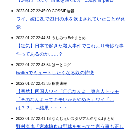
【54枚】 吹いた画像を貼るのだ 138枚目 part3
2022-01-27 22:45:00 GOSSIP速報
ワイ、嫁に2Lで21円の水を飲まされていたことが発
覚
2022-01-27 22:44:31 うしみつ-5chまとめ-
【狂気】日本で起きた殺人事件でこれより奇妙な事
件ってあるのか……？
2022-01-27 22:43:54 はーとログ
twitterでミュートしたくなる奴の特徴
2022-01-27 22:43:35 稲妻速報
【呆然】四国人ワイ「〇〇なんよ」東京人トッモ
「そのなんよってキモいからやめろ」ワイ「…
は？？」→結果・・・・
2022-01-27 22:41:18 なんじぇいスタジアム＠なんJまとめ
野村克也「宮本慎也は野球を知ってて言う事も正し