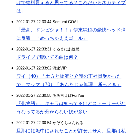
けで給料貰えると思ってる？これだからネガティブ
は」
2022-01-27 22:33:44 Samurai GOAL
「最高、ドンピシャ！！」伊東純也の豪快ヘッド弾
に反響！「めっちゃええゴール」
2022-01-27 22:33:31 くるまにあ速報
ドライブで聴いてる曲は何？
2022-01-27 22:33:02 流速VIP
ワイ（40）「土方と物流と介護の正社員受かった
で」マッマ（70）「あんたじゃ無理、断っとき」
2022-01-27 22:30:58 ああ言えばForYou
『化物語』、キャラは知ってるけどストーリーがど
うなってるか分からない奴が多い
2022-01-27 22:30:54 かぞくちゃんねる
旦那に妊娠中にされたことが許せません。旦那は私