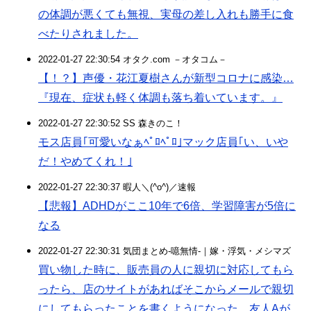
の体調が悪くても無視、実母の差し入れも勝手に食
べたりされました。
2022-01-27 22:30:54 オタク.com －オタコム－
【！？】声優・花江夏樹さんが新型コロナに感染…
『現在、症状も軽く体調も落ち着いています。』
2022-01-27 22:30:52 SS 森きのこ！
モス店員｢可愛いなぁﾍﾟﾛﾍﾟﾛ｣マック店員｢い、いや
だ！やめてくれ！｣
2022-01-27 22:30:37 暇人＼(^o^)／速報
【悲報】ADHDがここ10年で6倍、学習障害が5倍に
なる
2022-01-27 22:30:31 気団まとめ-噫無情-｜嫁・浮気・メシマズ
買い物した時に、販売員の人に親切に対応してもら
ったら、店のサイトがあればそこからメールで親切
にしてもらったことを書くようになった。友人Aが