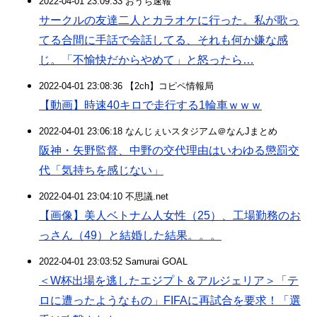
2022-04-01 23:09:33 おうち速報
サークルの友達二人とカラオケに行った。私が歌っ
てる合間に手話で会話してる、それも何か嫌な感
じ。「不愉快だからやめて」と怒ったら…
2022-04-01 23:08:36 【2ch】コピペ情報局
【動画】時速40キロで走行する1輪車ｗｗｗ
2022-04-01 23:06:18 なんじぇいスタジアム＠なんJまとめ
阪神・矢野監督、中野の交代理由はいわゆる懲罰交
代「気持ちを感じない」
2022-04-01 23:04:10 不思議.net
【画像】美人ベトナム人女性（25）、工場勤務のお
っさん（49）と結婚した結果。。。
2022-04-01 23:03:52 Samurai GOAL
＜W杯出場を逃したエジプト＆アルジェリア＞「テ
ロに遭ったようなもの」FIFAに再試合を要求！「選