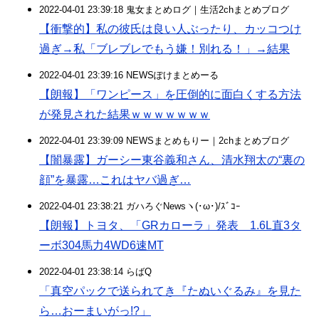
2022-04-01 23:39:18 鬼女まとめログ｜生活2chまとめブログ
【衝撃的】私の彼氏は良い人ぶったり、カッコつけ
過ぎ→私「ブレブレでもう嫌！別れる！」→結果
2022-04-01 23:39:16 NEWSぽけまとめーる
【朗報】「ワンピース」を圧倒的に面白くする方法
が発見された結果ｗｗｗｗｗｗｗ
2022-04-01 23:39:09 NEWSまとめもりー｜2chまとめブログ
【闇暴露】ガーシー東谷義和さん、清水翔太の“裏の
顔”を暴露…これはヤバ過ぎ…
2022-04-01 23:38:21 ガハろぐNewsヽ(･ω･)/ｽﾞｺｰ
【朗報】トヨタ、「GRカローラ」発表 1.6L直3タ
ーボ304馬力4WD6速MT
2022-04-01 23:38:14 らばQ
「真空パックで送られてき『たぬいぐるみ』を見た
ら…おーまいがっ!?」