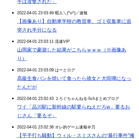
手は攻撃された」
2022-04-01 23:03:49 暇人＼(^o^)／速報
【画像あり】自動車学校の教習車、ゴミ収集車に追
突され半分になる
2022-04-01 23:03:11 流速VIP
山岡家で豪遊した結果がこちらｗｗｗ（※画像あ
り）
2022-04-01 23:03:09 はーとログ
高級生食パンを焼いて食ったら彼女と大喧嘩になっ
たんだが
2022-04-01 23:02:43 ２ろぐちゃんねる-5chまとめブログ
ワイ「品川駅に新幹線の駅要らねえだろw」要るお
じさん「要るぞ」
2022-04-01 23:02:38 オレ的ゲーム速報＠刃
【平手打ち騒動】ウィル・スミスさんの“暴行事件”擁