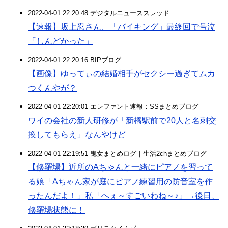
2022-04-01 22:20:48 デジタルニューススレッド
【速報】坂上忍さん、「バイキング」最終回で号泣
「しんどかった」
2022-04-01 22:20:16 BIPブログ
【画像】ゆってぃの結婚相手がセクシー過ぎてムカ
つくんやが？
2022-04-01 22:20:01 エレファント速報：SSまとめブログ
ワイの会社の新人研修が「新橋駅前で20人と名刺交
換してもらえ」なんやけど
2022-04-01 22:19:51 鬼女まとめログ｜生活2chまとめブログ
【修羅場】近所のAちゃんと一緒にピアノを習って
る娘「Aちゃん家が庭にピアノ練習用の防音室を作
ったんだよ！」私「へぇ～すごいわね～♪」→後日、
修羅場状態に！