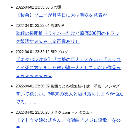
2022-04-01 23:35:36 えび通
【緊急】ソニーが月曜日に大型買収を発表か
2022-04-01 23:33:04 流速VIP
道程の長距離ドライバーだけど原価300円のトラッ
ク飯晒すｗｗｗ（※画像あり）
2022-04-01 23:32:12 BIPブログ
【ネタバレ注意】『進撃の巨人』とかいう「カッコ
イイ死に方」をした奴が誰一人としていない作品ｗ
ｗｗｗｗｗｗｗｗ
2022-04-01 23:30:39 気団まとめ-噫無情-｜嫁・浮気・メシマズ
聞いて欲しい。3年来の友人と駆け落ちしようか悩ん
でる。。。。
2022-04-01 23:30:28 オタク.com －オタコム－
【？】ウマ娘公式さん、合唱曲「メジロ讃歌」を公