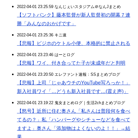
2022-04-01 23:25:59 なんじぇいスタジアム＠なんJまとめ
【ソフトバンク】藤本監督が新人監督初の開幕７連
勝「みんなのおかげです」
2022-04-01 23:25:36 キニ速
【悲報】ビジホのケトル小便、本格的に禁止される
2022-04-01 23:23:46 はーとログ
【悲報】ワイ、付き合ってた子が未成年だと判明
2022-04-01 23:20:50 エレファント速報：SSまとめブログ
【悲報】上司「じゃあウチのYouTube写ろっか！」
新入社員ワイ「…どうも新入社員です…(震え声)」
2022-04-01 23:19:22 鬼女まとめログ｜生活2chまとめブログ
【怒号】近所に住む奥さん「私さんは普段何を食べ
てるの？」私「ハンバーグやシチューなどを食べて
ますよ」奥さん「添加物はよくないのよ！！」→結
果