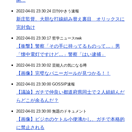
開…
2022-04-01 23:30:24 日刊やきう速報
新庄監督、大胆な打線組み替え裏目 オリックスに
完封負け
2022-04-01 23:30:17 哲学ニュースnwk
【衝撃】警察「その手に持ってるものって…」男
「懐中電灯ですけど…」警察「はい逮捕」
2022-04-01 23:30:02 芸能人の気になる噂
【画像】完璧なバニーガールが見つかる！！
2022-04-01 23:30:00 GOSSIP速報
【議論】ガチで仲良い都道府県同士で２人組組んだ
らどこが余るんだ？
2022-04-01 23:30:00 無題のドキュメント
【画像】ビジホのケトル小便沸かし、ガチで本格的
に禁止される