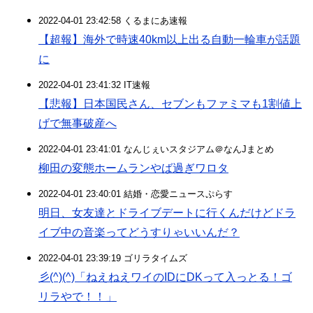
2022-04-01 23:42:58 くるまにあ速報
【超報】海外で時速40km以上出る自動一輪車が話題
に
2022-04-01 23:41:32 IT速報
【悲報】日本国民さん、セブンもファミマも1割値上
げで無事破産へ
2022-04-01 23:41:01 なんじぇいスタジアム＠なんJまとめ
柳田の変態ホームランやば過ぎワロタ
2022-04-01 23:40:01 結婚・恋愛ニュースぷらす
明日、女友達とドライブデートに行くんだけどドラ
イブ中の音楽ってどうすりゃいいんだ？
2022-04-01 23:39:19 ゴリラタイムズ
彡(^)(^)「ねえねえワイのIDにDKって入っとる！ゴ
リラやで！！」