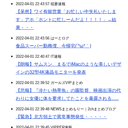
2022-04-01 22:43:57 稲妻速報
【呆然】ワイ有能営業「お忙しい中失礼いたしま
す」アホ「ホントに忙しーんだよ！！！！」→結
果・・・
2022-04-01 22:43:56 はーとログ
食品スーパー勤務僕、今帰宅(´*ω*｀)
2022-04-01 22:40:47 IT速報
【朗報】サムスン、まるでiMacのような美しいデザ
インの32型4K液晶モニターを発表
2022-04-01 22:39:52 ガールズVIPまとめ
【悲報】『冷たい熱帯魚』の園監督、映画出演の代
わりに女優に体を要求してたことを暴露される…..
2022-04-01 22:39:48 NEWSまとめもりー｜2chまとめブログ
【緊急】北方領土で異常事態発生・・・・・
2022-04-01 22:39:45 VIPPER速報