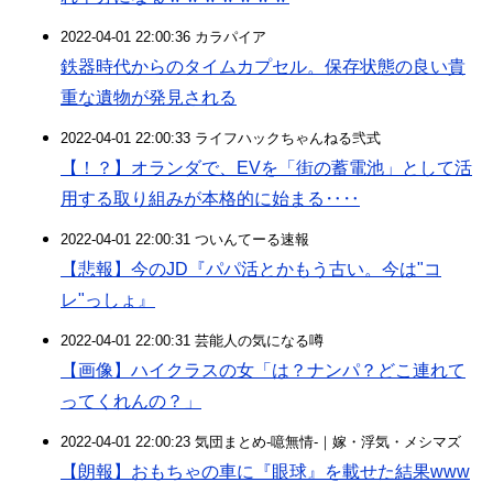
2022-04-01 22:00:36 カラパイア
鉄器時代からのタイムカプセル。保存状態の良い貴
重な遺物が発見される
2022-04-01 22:00:33 ライフハックちゃんねる弐式
【！？】オランダで、EVを「街の蓄電池」として活
用する取り組みが本格的に始まる‥‥
2022-04-01 22:00:31 ついんてーる速報
【悲報】今のJD『パパ活とかもう古い。今は"コ
レ"っしょ』
2022-04-01 22:00:31 芸能人の気になる噂
【画像】ハイクラスの女「は？ナンパ？どこ連れて
ってくれんの？」
2022-04-01 22:00:23 気団まとめ-噫無情-｜嫁・浮気・メシマズ
【朗報】おもちゃの車に『眼球』を載せた結果www