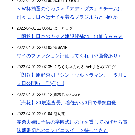
2022-04-01 22:03:50 Samurai GOAL
＜Ｗ杯抽選のうわさ＞「アディダス」６チームは
別々に…日本はナイキ着るブラジルらと同組か
2022-04-01 22:03:42 はーとログ
【朗報】日本のカジノ建設候補地、出揃うｗｗｗ
2022-04-01 22:03:03 流速VIP
ワイのファッション評価してくれ（※画像あり）
2022-04-01 22:02:35 ２ろぐちゃんねる-5chまとめブログ
【朗報】庵野秀明『シン・ウルトラマン』 ５月１
３日公開ｷﾀ━(ﾟ∀ﾟ)━!
2022-04-01 22:01:12 資格ちゃんねる
【悲報】24歳巡査長、着任から3日で拳銃自殺
2022-04-01 22:01:04 鬼女速
義弟夫婦に子供の卒園式用の服を貸してあげたら賞
味期限切れのコンビニスイーツ持ってきた