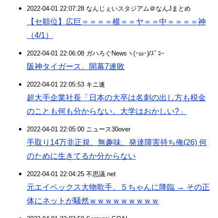
2022-04-01 22:07:28 なんじぇいスタジアム＠なんJまとめ
【セ順位】広巨＝＝＝＝横＝＝ヤ＝＝中＝＝＝＝神
（4/1）
2022-04-01 22:06:08 ガハろぐNewsヽ(･ω･)/ｽﾞｺｰ
阪神タイガース、開幕7連敗
2022-04-01 22:05:53 キニ速
超大手企業社長「日本の大卒は名刺の出し方も税金
のことも何も分からない。大学はおかしい?」
2022-04-01 22:05:00 ニュース30over
手取り14万非正規、無趣味、発達障害持ち俺(26) 何
のために生きてるか分からない
2022-04-01 22:04:25 不思議.net
元エイベックス大物歌手、５ちゃんに降臨 → その正
体にネットが騒然ｗｗｗｗｗｗｗｗｗ