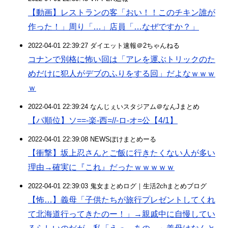
【動画】レストランの客「おい！！このチキン誰が
作った！」周り「…」店員「…なぜですか？」
2022-04-01 22:39:27 ダイエット速報＠2ちゃんねる
コナンで別格に怖い回は「アレを運ぶトリックのた
めだけに犯人がデブのふりをする回」だよなｗｗｗ
ｗ
2022-04-01 22:39:24 なんじぇいスタジアム＠なんJまとめ
【パ順位】ソ==-楽-西=//-ロ-オ=公【4/1】
2022-04-01 22:39:08 NEWSぽけまとめーる
【衝撃】坂上忍さんとご飯に行きたくない人が多い
理由→確実に『これ』だったｗｗｗｗｗ
2022-04-01 22:39:03 鬼女まとめログ｜生活2chまとめブログ
【怖…】義母「子供たちが旅行プレゼントしてくれ
て北海道行ってきたのー！」→親戚中に自慢してい