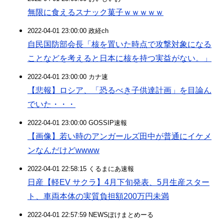
無限に食えるスナック菓子ｗｗｗｗｗ
2022-04-01 23:00:00 政経ch
自民国防部会長「核を置いた時点で攻撃対象になる
ことなどを考えると日本に核を持つ実益がない。」
2022-04-01 23:00:00 カナ速
【悲報】ロシア、「恐るべき子供達計画」を目論ん
でいた・・・
2022-04-01 23:00:00 GOSSIP速報
【画像】若い時のアンガールズ田中が普通にイケメ
ンなんだけどwwww
2022-04-01 22:58:15 くるまにあ速報
日産【軽EV サクラ】4月下旬発表、5月生産スター
ト、車両本体の実質負担額200万円未満
2022-04-01 22:57:59 NEWSぽけまとめーる