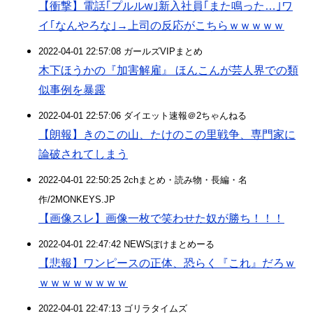
【衝撃】電話｢プルルw｣新入社員｢また鳴った…｣ワ
イ｢なんやろな｣→上司の反応がこちらｗｗｗｗｗ
2022-04-01 22:57:08 ガールズVIPまとめ
木下ほうかの『加害解雇』 ほんこんが芸人界での類
似事例を暴露
2022-04-01 22:57:06 ダイエット速報＠2ちゃんねる
【朗報】きのこの山、たけのこの里戦争、専門家に
論破されてしまう
2022-04-01 22:50:25 2chまとめ・読み物・長編・名
作/2MONKEYS.JP
【画像スレ】画像一枚で笑わせた奴が勝ち！！！
2022-04-01 22:47:42 NEWSぽけまとめーる
【悲報】ワンピースの正体、恐らく『これ』だろｗ
ｗｗｗｗｗｗｗｗ
2022-04-01 22:47:13 ゴリラタイムズ