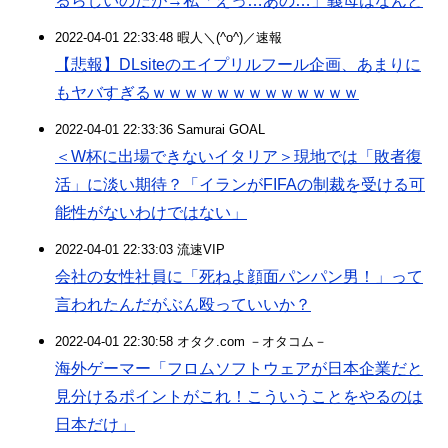
るらしいのだが→私「えっ…あの…」義母はなんと
2022-04-01 22:33:48 暇人＼(^o^)／速報
【悲報】DLsiteのエイプリルフール企画、あまりに
もヤバすぎるｗｗｗｗｗｗｗｗｗｗｗｗｗ
2022-04-01 22:33:36 Samurai GOAL
＜W杯に出場できないイタリア＞現地では「敗者復
活」に淡い期待？「イランがFIFAの制裁を受ける可
能性がないわけではない」
2022-04-01 22:33:03 流速VIP
会社の女性社員に「死ねよ顔面パンパン男！」って
言われたんだがぶん殴っていいか？
2022-04-01 22:30:58 オタク.com －オタコム－
海外ゲーマー「フロムソフトウェアが日本企業だと
見分けるポイントがこれ！こういうことをやるのは
日本だけ」