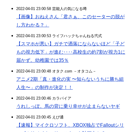
2022-04-01 23:00:58 芸能人の気になる噂
【画像】おねえさん「君さぁ、このセーターの脱が
し方わかる？」
2022-04-01 23:00:53 ライフハックちゃんねる弐式
【スマホが悪い】ガチで洒落にならないほど「子ど
もの視力低下」が進む‥‥高校生の約7割が視力1に
届かず。幼稚園では35％
2022-04-01 23:00:48 オタク.com －オタコム－
アニメ2期「真・進化の実 〜知らないうちに勝ち組
人生〜」の制作が決定！！
2022-04-01 23:00:46 カラパイア
うれしっぽ。馬の背に乗り幸せが止まらないヤギ
2022-04-01 23:00:45 えび通
【速報】マイクロソフト、XBOX独占でFalloutシリ