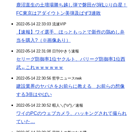
鹿沼直生の土壇場勝ち越し弾で磐田が3戦ぶり白星！
FC東京はアダイウトン美弾及ばず3連敗
2022-05-14 22:33:03 流速VIP
【速報】ワイ選手、ほっともっとで新作の鶏めし弁
当を購入?（※画像あり）
2022-05-14 22:31:08 日刊やきう速報
セリーグ防御率1位ヤクルト、パリーグ防御率1位西
武←これｗｗｗｗｗｗ
2022-05-14 22:30:56 哲学ニュースnwk
建設業界のヤバさをお前らに教える お前らの想像
する3倍はやばい
2022-05-14 22:30:52 暇人＼(^o^)／速報
ワイのPCのウェブカメラ、ハッキングされて撮られ
ていた…