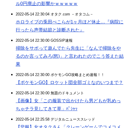
ル0円廃止の影響かｗｗｗｗｗ
2022-05-14 22:30:04 オタク.com －オタコム－
ホロライブの兎田ぺこらが1ヶ月ほど休止…『病院に
行ったら声帯結節と診断された』
2022-05-14 22:30:00 GOSSIP速報
掃除をサボって遊んでたら先生に「なんで掃除をや
るのか言ってみろ(怒)」と言われたのでこう答えた結
果
2022-05-14 22:30:00 ポケモンGO攻略まとめ速報！！
【ポケモンGO】ロケット団全部ゴミなのいつまで？
2022-05-14 22:30:00 無題のドキュメント
【画像】女「この服装で出かけたら男どもが乳めっ
ちゃチラ見してきて草」ﾊﾟｼｬｯ
2022-05-14 22:25:58 デジタルニューススレッド
【悲報】女オタクさん「クレーンゲームでコメコメ