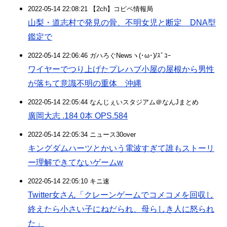
2022-05-14 22:08:21 【2ch】コピペ情報局
山梨・道志村で発見の骨、不明女児と断定 DNA型
鑑定で
2022-05-14 22:06:46 ガハろぐNewsヽ(･ω･)/ｽﾞｺｰ
ワイヤーでつり上げたプレハブ小屋の屋根から男性
が落ちて意識不明の重体 沖縄
2022-05-14 22:05:44 なんじぇいスタジアム＠なんJまとめ
廣岡大志 .184 0本 OPS.584
2022-05-14 22:05:34 ニュース30over
キングダムハーツとかいう電波すぎて誰もストーリ
ー理解できてないゲームw
2022-05-14 22:05:10 キニ速
Twitter女さん「クレーンゲームでコメコメを回収し
終えたら小さい子にねだられ、母らしき人に怒られ
た」