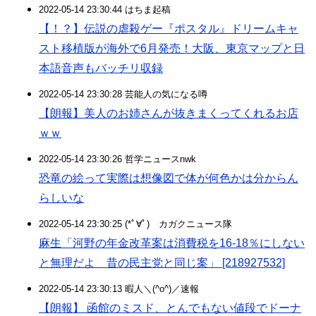
2022-05-14 23:30:44 はちま起稿
【！？】伝説の虐殺ゲー『ポスタル』ドリームキャ
スト移植版が海外で6月発売！大阪、東京マップと日
本語音声もバッチリ収録
2022-05-14 23:30:28 芸能人の気になる噂
【朗報】美人のお姉さんが抜きまくってくれるお店
ｗｗ
2022-05-14 23:30:26 哲学ニュースnwk
恐竜の絵って実際は想像図で体が何色かは分からん
らしいな
2022-05-14 23:30:25 (*ﾟ∀ﾟ)ゞカガクニュース隊
麻生「河野の年金改革案は消費税を16-18％にしない
と無理だよ 昔の民主党と同じ案」 [218927532]
2022-05-14 23:30:13 暇人＼(^o^)／速報
【朗報】 函館のミスド、とんでもない値段でドーナ