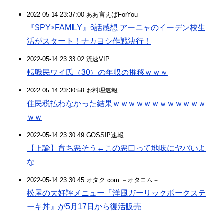
2022-05-14 23:37:00 ああ言えばForYou
『SPY×FAMILY』6話感想 アーニャのイーデン校生
活がスタート！ナカヨシ作戦決行！
2022-05-14 23:33:02 流速VIP
転職民ワイ氏（30）の年収の推移ｗｗｗ
2022-05-14 23:30:59 お料理速報
住民税払わなかった結果ｗｗｗｗｗｗｗｗｗｗｗｗ
ｗｗ
2022-05-14 23:30:49 GOSSIP速報
【正論】育ち悪そう←この悪口って地味にヤバいよ
な
2022-05-14 23:30:45 オタク.com －オタコム－
松屋の大好評メニュー『洋風ガーリックポークステ
ーキ丼』が5月17日から復活販売！