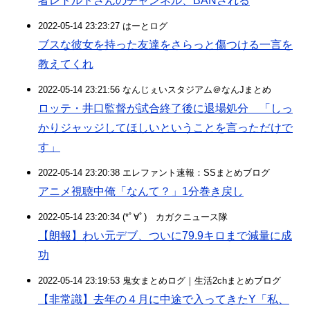
者レトルトさんのチャンネル、BANされる
2022-05-14 23:23:27 はーとログ
ブスな彼女を持った友達をさらっと傷つける一言を
教えてくれ
2022-05-14 23:21:56 なんじぇいスタジアム＠なんJまとめ
ロッテ・井口監督が試合終了後に退場処分 「しっ
かりジャッジしてほしいということを言っただけで
す」
2022-05-14 23:20:38 エレファント速報：SSまとめブログ
アニメ視聴中俺「なんて？」1分巻き戻し
2022-05-14 23:20:34 (*ﾟ∀ﾟ)ゞカガクニュース隊
【朗報】わい元デブ、ついに79.9キロまで減量に成
功
2022-05-14 23:19:53 鬼女まとめログ｜生活2chまとめブログ
【非常識】去年の４月に中途で入ってきたY「私、