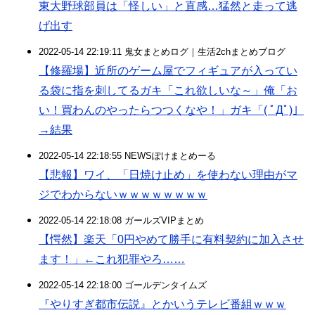
東大野球部員は「怪しい」と直感…猛然と走って逃
げ出す
2022-05-14 22:19:11 鬼女まとめログ｜生活2chまとめブログ
【修羅場】近所のゲーム屋でフィギュアが入ってい
る袋に指を刺してるガキ「これ欲しいな～」俺「お
い！買わんのやったらつつくなや！」ガキ「( ﾟДﾟ)」
→結果
2022-05-14 22:18:55 NEWSぽけまとめーる
【悲報】ワイ、「日焼け止め」を使わない理由がマ
ジでわからないｗｗｗｗｗｗｗｗ
2022-05-14 22:18:08 ガールズVIPまとめ
【愕然】楽天「0円やめて勝手に有料契約に加入させ
ます！」←これ犯罪やろ……
2022-05-14 22:18:00 ゴールデンタイムズ
『やりすぎ都市伝説』とかいうテレビ番組ｗｗｗ