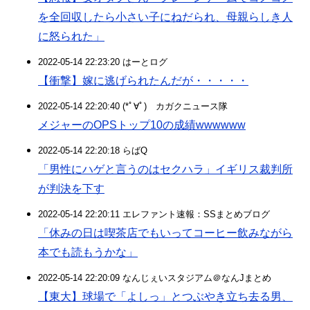
を全回収したら小さい子にねだられ、母親らしき人
に怒られた」
2022-05-14 22:23:20 はーとログ
【衝撃】嫁に逃げられたんだが・・・・・
2022-05-14 22:20:40 (*ﾟ∀ﾟ)ゞカガクニュース隊
メジャーのOPSトップ10の成績wwwwww
2022-05-14 22:20:18 らばQ
「男性にハゲと言うのはセクハラ」イギリス裁判所
が判決を下す
2022-05-14 22:20:11 エレファント速報：SSまとめブログ
「休みの日は喫茶店でもいってコーヒー飲みながら
本でも読もうかな」
2022-05-14 22:20:09 なんじぇいスタジアム＠なんJまとめ
【東大】球場で「よしっ」とつぶやき立ち去る男、