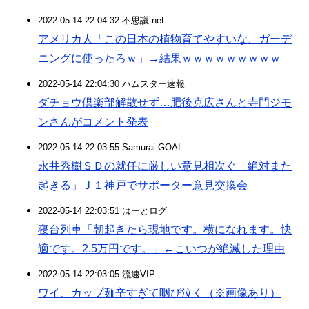
2022-05-14 22:04:32 不思議.net
アメリカ人「この日本の植物育てやすいな、ガーデ
ニングに使ったろｗ」→結果ｗｗｗｗｗｗｗｗｗ
2022-05-14 22:04:30 ハムスター速報
ダチョウ倶楽部解散せず…肥後克広さんと寺門ジモ
ンさんがコメント発表
2022-05-14 22:03:55 Samurai GOAL
永井秀樹ＳＤの就任に厳しい意見相次ぐ「絶対また
起きる」Ｊ１神戸でサポーター意見交換会
2022-05-14 22:03:51 はーとログ
寝台列車「朝起きたら現地です。横になれます。快
適です。2.5万円です。」←こいつが絶滅した理由
2022-05-14 22:03:05 流速VIP
ワイ、カップ麺辛すぎて咽び泣く（※画像あり）