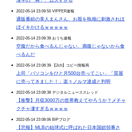
漢字の「興」、ムズすぎる
2022-05-14 23:09:50 VIPPER速報
通販番組の美人まんさん、お股を執拗に刺激されほ
ぼイキかけるｗｗｗｗｗ
2022-05-14 23:09:39 おうち速報
空腹だから食べるんじゃない、満腹じゃないから食
べるんだ
2022-05-14 23:08:39 【2ch】コピペ情報局
上司「パソコンをひと月500台売ってこい」「質屋
に売ってきました！」楽々ノルマ達成と判明
2022-05-14 23:08:38 デジタルニューススレッド
【衝撃】月収3000万の世界教えてやろうか？メチャ
クチャ凄すぎるｗｗｗｗ
2022-05-14 23:08:06 BIPブログ
【悲報】MLBの始球式に呼ばれた日本国総領事さ