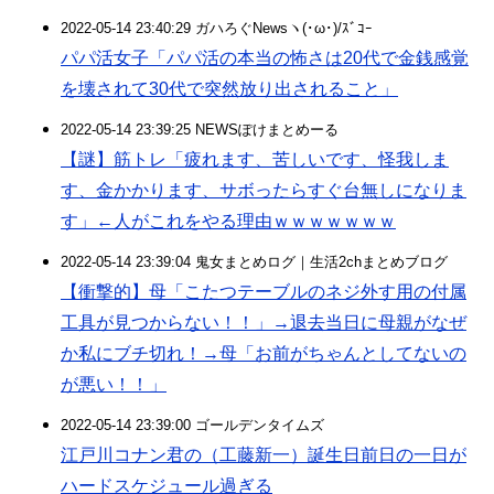
2022-05-14 23:40:29 ガハろぐNewsヽ(･ω･)/ｽﾞｺｰ
パパ活女子「パパ活の本当の怖さは20代で金銭感覚
を壊されて30代で突然放り出されること」
2022-05-14 23:39:25 NEWSぽけまとめーる
【謎】筋トレ「疲れます、苦しいです、怪我しま
す、金かかります、サボったらすぐ台無しになりま
す」←人がこれをやる理由ｗｗｗｗｗｗｗ
2022-05-14 23:39:04 鬼女まとめログ｜生活2chまとめブログ
【衝撃的】母「こたつテーブルのネジ外す用の付属
工具が見つからない！！」→退去当日に母親がなぜ
か私にブチ切れ！→母「お前がちゃんとしてないの
が悪い！！」
2022-05-14 23:39:00 ゴールデンタイムズ
江戸川コナン君の（工藤新一）誕生日前日の一日が
ハードスケジュール過ぎる