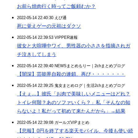
お前ら焼肉行く時ってご飯頼むか？
2022-05-14 22:40:30 えび通
死に覚えゲーの元祖はダクソ
2022-05-14 22:39:53 VIPPER速報
彼女と大喧嘩中ワイ、男性器の小ささを指摘されガ
チ泣きしてしまう
2022-05-14 22:39:40 NEWSまとめもりー｜2chまとめブログ
【闇深】芸能界自殺の連鎖、再び・・・・・・・
2022-05-14 22:39:25 鬼女まとめログ｜生活2chまとめブログ
【えぇ…】彼氏「お肉で美味しいメニューはどれ？
トイレ何階？あのソファいくら？」私「そんなの知
らないよ！私だって初めて来たんだから」→結果
2022-05-14 22:39:08 ガールズVIPまとめ
【悲報】0円を終了する楽天モバイル、今後も使い続