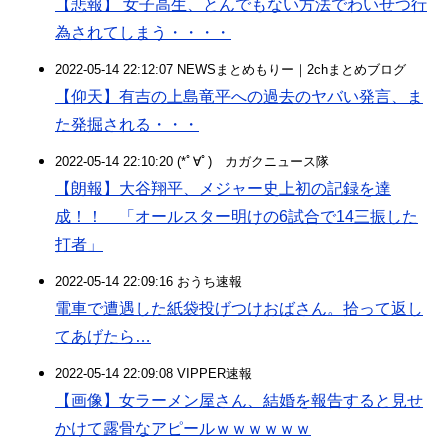
【悲報】 女子高生、とんでもない方法でわいせつ行
為されてしまう・・・・
2022-05-14 22:12:07 NEWSまとめもりー｜2chまとめブログ
【仰天】有吉の上島竜平への過去のヤバい発言、ま
た発掘される・・・
2022-05-14 22:10:20 (*ﾟ∀ﾟ)ゞカガクニュース隊
【朗報】大谷翔平、メジャー史上初の記録を達
成！！ 「オールスター明けの6試合で14三振した
打者」
2022-05-14 22:09:16 おうち速報
電車で遭遇した紙袋投げつけおばさん。拾って返し
てあげたら…
2022-05-14 22:09:08 VIPPER速報
【画像】女ラーメン屋さん、結婚を報告すると見せ
かけて露骨なアピールｗｗｗｗｗｗ