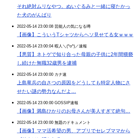
それ絶対ムリなやつ。ぬいぐるみと一緒に寝たかっ
た犬のがんばり
2022-05-14 23:00:08 芸能人の気になる噂
【画像】こういうTシャツからヘソ見せてる女ｗｗｗ
2022-05-14 23:00:04 暇人＼(^o^)／速報
【悪質】ネトゲで知り合った母親の子供に2年間猥褻
し続けた無職32歳男を逮捕
2022-05-14 23:00:00 カナ速
上島竜兵の自さつの原因をどうしても特定人物にさ
せたい謎の勢力なんだよ…
2022-05-14 23:00:00 GOSSIP速報
【画像】満島ひかりのお母さんが美人すぎて絶句…
2022-05-14 23:00:00 無題のドキュメント
【画像】ママ活希望の男、アプリでセレブママから