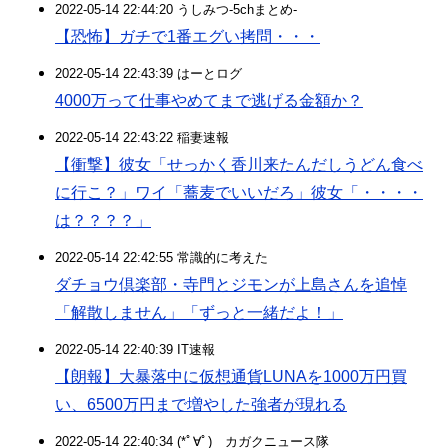
2022-05-14 22:44:20 うしみつ-5chまとめ-
【恐怖】ガチで1番エグい拷問・・・
2022-05-14 22:43:39 はーとログ
4000万って仕事やめてまで逃げる金額か？
2022-05-14 22:43:22 稲妻速報
【衝撃】彼女「せっかく香川来たんだしうどん食べ
に行こ？」ワイ「蕎麦でいいだろ」彼女「・・・・
は？？？？」
2022-05-14 22:42:55 常識的に考えた
ダチョウ倶楽部・寺門とジモンが上島さんを追悼
「解散しません」「ずっと一緒だよ！」
2022-05-14 22:40:39 IT速報
【朗報】大暴落中に仮想通貨LUNAを1000万円買
い、6500万円まで増やした強者が現れる
2022-05-14 22:40:34 (*ﾟ∀ﾟ)ゞカガクニュース隊