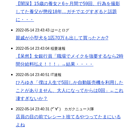
【闇深】15歳の養女と6ヶ月間で59回、行為を撮影
してた養父が懲役18年…ガチでエグすぎると話題
に・・・
2022-05-14 23:43:43 はーとログ
親戚が小型犬を1匹70万も出して買ったとか?
2022-05-14 23:43:04 稲妻速報
【呆然】女銀行員「職場でメイクを強要するなら2時
間分給料払え！！！」→結果・・・・
2022-05-14 23:40:51 IT速報
ひろゆき「僕は人生で5回しか自動販売機を利用した
ことがありません、大人になってからは0回」←これ
凄すぎないか？
2022-05-14 23:40:31 (*ﾟ∀ﾟ)ゞカガクニュース隊
店員の目の前でレシート捨てるやつってたまにいる
よね