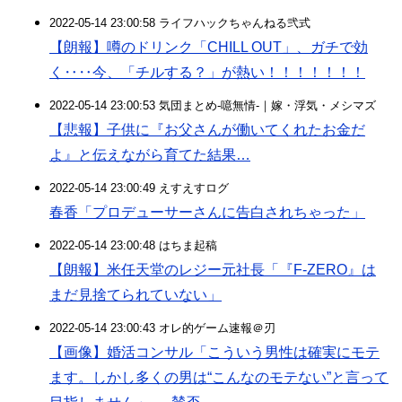
2022-05-14 23:00:58 ライフハックちゃんねる弐式
【朗報】噂のドリンク「CHILL OUT」、ガチで効
く‥‥今、「チルする？」が熱い！！！！！！！
2022-05-14 23:00:53 気団まとめ-噫無情-｜嫁・浮気・メシマズ
【悲報】子供に『お父さんが働いてくれたお金だ
よ』と伝えながら育てた結果…
2022-05-14 23:00:49 えすえすログ
春香「プロデューサーさんに告白されちゃった」
2022-05-14 23:00:48 はちま起稿
【朗報】米任天堂のレジー元社長「『F-ZERO』は
まだ見捨てられていない」
2022-05-14 23:00:43 オレ的ゲーム速報＠刃
【画像】婚活コンサル「こういう男性は確実にモテ
ます。しかし多くの男は“こんなのモテない”と言って