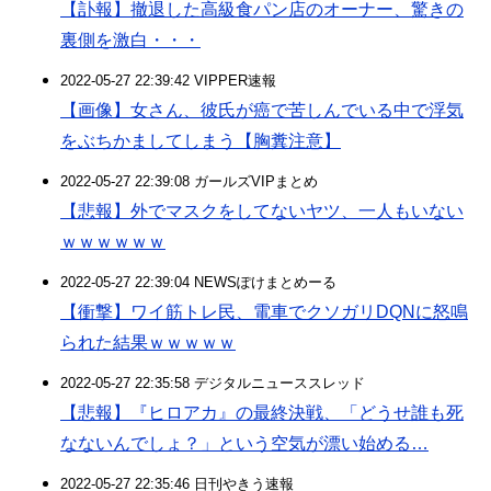
【訃報】撤退した高級食パン店のオーナー、驚きの
裏側を激白・・・
2022-05-27 22:39:42 VIPPER速報
【画像】女さん、彼氏が癌で苦しんでいる中で浮気
をぶちかましてしまう【胸糞注意】
2022-05-27 22:39:08 ガールズVIPまとめ
【悲報】外でマスクをしてないヤツ、一人もいない
ｗｗｗｗｗｗ
2022-05-27 22:39:04 NEWSぽけまとめーる
【衝撃】ワイ筋トレ民、電車でクソガリDQNに怒鳴
られた結果ｗｗｗｗｗ
2022-05-27 22:35:58 デジタルニューススレッド
【悲報】『ヒロアカ』の最終決戦、「どうせ誰も死
なないんでしょ？」という空気が漂い始める…
2022-05-27 22:35:46 日刊やきう速報