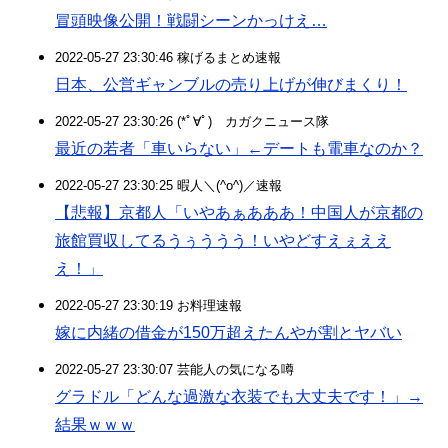
冒頭映像公開！戦闘シーンかっけえ…
2022-05-27 23:30:46 稼げるまとめ速報
日本、公営ギャンブルの売り上げが伸びまくり！
2022-05-27 23:30:26 (*ﾟ∀ﾟ)ゞカガクニュース隊
最近の若者「車いらない」←デートも電車なのか？
2022-05-27 23:30:25 暇人＼(^o^)／速報
【悲報】京都人「いやあぁあああ！中国人が京都の
旅館買収してるうぅううう！いやどすえぇええ
え！」
2022-05-27 23:30:19 お料理速報
嫁に内緒の借金が150万超えたんやが割とヤバい
2022-05-27 23:30:07 芸能人の気になる噂
グラドル「どんな過激な衣装でも大丈夫です！」→
結果ｗｗｗ