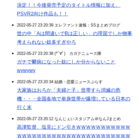
決定！！今後発売予定のタイトル情報に加え、
PSVR2向け作品も！！
2022-05-27 23:20:39 エレファント速報：SSまとめブログ
世の中「Aは間違いでBは正しい」の理屈でしか物事
考えられない奴多すぎやろ
2022-05-27 23:20:38 (*ﾟ∀ﾟ)ゞカガクニュース隊
ガチで鬱病になった奴にしか分からないこと
wywywy
2022-05-27 23:20:34 結婚・恋愛ニュースぷらす
大家族はおろか「夫婦と子」世帯すら消滅の危
機・・・全国各地で単身世帯が爆増している日本の
行く末
2022-05-27 23:20:12 なんじぇいスタジアム＠なんJまとめ
高津監督、塩見にドン引きＷＷＷＷＷＷＷＷＷＷＷ
ＷＷＷＷＷＷＷＷＷＷＷＷＷＷＷＷＷＷＷＷＷＷＷ