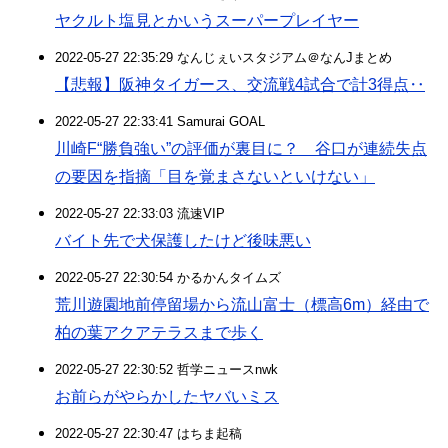
ヤクルト塩見とかいうスーパープレイヤー
2022-05-27 22:35:29 なんじぇいスタジアム＠なんJまとめ
【悲報】阪神タイガース、交流戦4試合で計3得点‥
2022-05-27 22:33:41 Samurai GOAL
川崎F“勝負強い”の評価が裏目に？ 谷口が連続失点
の要因を指摘「目を覚まさないといけない」
2022-05-27 22:33:03 流速VIP
バイト先で犬保護したけど後味悪い
2022-05-27 22:30:54 かるかんタイムズ
荒川遊園地前停留場から流山富士（標高6m）経由で
柏の葉アクアテラスまで歩く
2022-05-27 22:30:52 哲学ニュースnwk
お前らがやらかしたヤバいミス
2022-05-27 22:30:47 はちま起稿