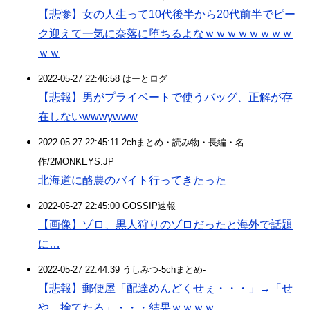
【悲惨】女の人生って10代後半から20代前半でピー
ク迎えて一気に奈落に堕ちるよなｗｗｗｗｗｗｗｗ
ｗｗ
2022-05-27 22:46:58 はーとログ
【悲報】男がプライベートで使うバッグ、正解が存
在しないwwwywww
2022-05-27 22:45:11 2chまとめ・読み物・長編・名
作/2MONKEYS.JP
北海道に酪農のバイト行ってきたった
2022-05-27 22:45:00 GOSSIP速報
【画像】ゾロ、黒人狩りのゾロだったと海外で話題
に…
2022-05-27 22:44:39 うしみつ-5chまとめ-
【悲報】郵便屋「配達めんどくせぇ・・・」→「せ
や、捨てたろ」・・・結果ｗｗｗｗ