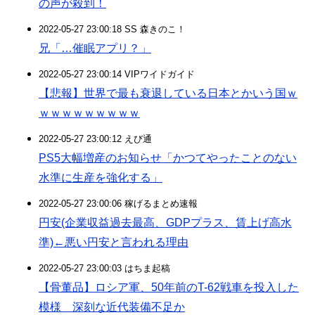
の声が殺到！
2022-05-27 23:00:18 SS 森きのこ！
兄「…催眠アプリ？」
2022-05-27 23:00:14 VIPワイドガイド
【悲報】世界で最も衰退している日本とかいう国ｗ
ｗｗｗｗｗｗｗｗｗ
2022-05-27 23:00:12 えび通
PS5大幅増産のお知らせ「かつてやったことのない
水準に生産を強化する」
2022-05-27 23:00:06 稼げるまとめ速報
円安(企業収益過去最高、GDPプラス、賃上げ高水
準)←悪い円安と言われる理由
2022-05-27 23:00:03 はちま起稿
【骨董品】ロシア軍、50年前のT-62戦車を投入した
模様 深刻な近代装備不足か