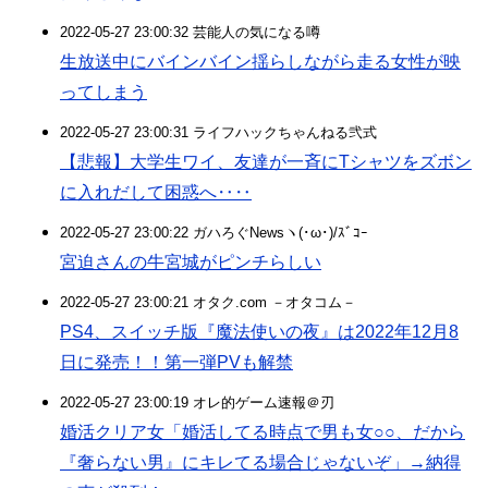
2022-05-27 23:00:32 芸能人の気になる噂
生放送中にバインバイン揺らしながら走る女性が映
ってしまう
2022-05-27 23:00:31 ライフハックちゃんねる弐式
【悲報】大学生ワイ、友達が一斉にTシャツをズボン
に入れだして困惑へ‥‥
2022-05-27 23:00:22 ガハろぐNewsヽ(･ω･)/ｽﾞｺｰ
宮迫さんの牛宮城がピンチらしい
2022-05-27 23:00:21 オタク.com －オタコム－
PS4、スイッチ版『魔法使いの夜』は2022年12月8
日に発売！！第一弾PVも解禁
2022-05-27 23:00:19 オレ的ゲーム速報＠刃
婚活クリア女「婚活してる時点で男も女○○、だから
『奢らない男』にキレてる場合じゃないぞ」→納得