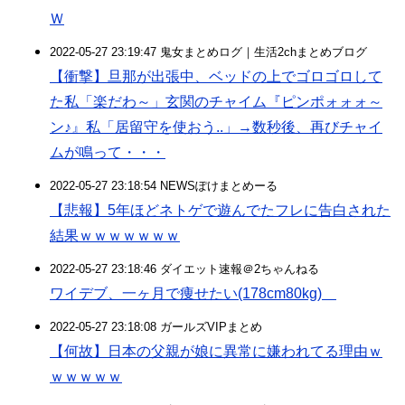
Ｗ
2022-05-27 23:19:47 鬼女まとめログ｜生活2chまとめブログ
【衝撃】旦那が出張中、ベッドの上でゴロゴロして
た私「楽だわ～」玄関のチャイム『ピンポォォォ～
ン♪』私「居留守を使おう..」→数秒後、再びチャイ
ムが鳴って・・・
2022-05-27 23:18:54 NEWSぽけまとめーる
【悲報】5年ほどネトゲで遊んでたフレに告白された
結果ｗｗｗｗｗｗｗ
2022-05-27 23:18:46 ダイエット速報＠2ちゃんねる
ワイデブ、一ヶ月で痩せたい(178cm80kg)
2022-05-27 23:18:08 ガールズVIPまとめ
【何故】日本の父親が娘に異常に嫌われてる理由ｗ
ｗｗｗｗｗ