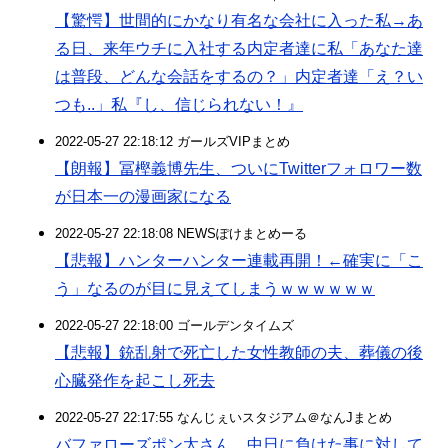
【驚愕】世間的にかなり有名な会社に入った私→あ
る日、来年ウチに入社する内定者達に私「あなた達
は普段、どんな会話をするの？」内定者達「え？い
つも..」私『し、信じられない！』
2022-05-27 22:18:12 ガールズVIPまとめ
【朗報】冨樫義博先生、ついにTwitterフォロワー数
が日本一の漫画家になる
2022-05-27 22:18:08 NEWSぽけまとめーる
【悲報】ハンターハンター連載再開！←確実に「こ
う」なるのが目に見えてしまうｗｗｗｗｗｗ
2022-05-27 22:18:00 ゴールデンタイムズ
【悲報】銃乱射で死亡した女性教師の夫、葬儀の後
心臓発作を起こし死去
2022-05-27 22:17:55 なんじぇいスタジアム＠なんJまとめ
バファローズポン太さん、中日に負けた事に対して