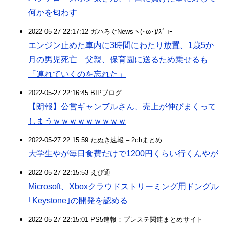
何かを匂わす
2022-05-27 22:17:12 ガハろぐNewsヽ(･ω･)/ｽﾞｺｰ
エンジン止めた車内に3時間にわたり放置、1歳5か
月の男児死亡 父親、保育園に送るため乗せるも
「連れていくのを忘れた」
2022-05-27 22:16:45 BIPブログ
【朗報】公営ギャンブルさん、売上が伸びまくって
しまうｗｗｗｗｗｗｗｗｗ
2022-05-27 22:15:59 たぬき速報 – 2chまとめ
大学生やが毎日食費だけで1200円くらい行くんやが
2022-05-27 22:15:53 えび通
Microsoft、Xboxクラウドストリーミング用ドングル
｢Keystone｣の開発を認める
2022-05-27 22:15:01 PS5速報：プレステ関連まとめサイト