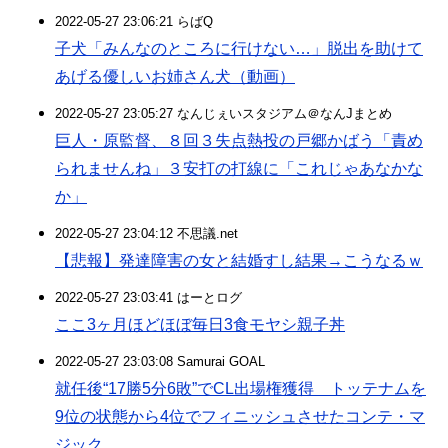
2022-05-27 23:06:21 らばQ
子犬「みんなのところに行けない…」脱出を助けて
あげる優しいお姉さん犬（動画）
2022-05-27 23:05:27 なんじぇいスタジアム＠なんJまとめ
巨人・原監督、８回３失点熱投の戸郷かばう「責め
られませんね」３安打の打線に「これじゃあなかな
か」
2022-05-27 23:04:12 不思議.net
【悲報】発達障害の女と結婚すし結果→こうなるｗ
2022-05-27 23:03:41 はーとログ
ここ3ヶ月ほどほぼ毎日3食モヤシ親子丼
2022-05-27 23:03:08 Samurai GOAL
就任後“17勝5分6敗”でCL出場権獲得 トッテナムを
9位の状態から4位でフィニッシュさせたコンテ・マ
ジック