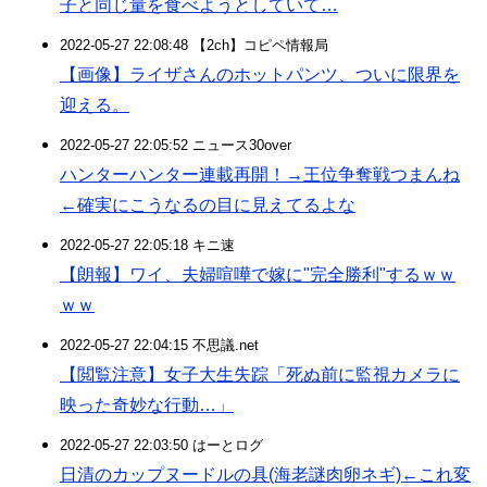
子と同じ量を食べようとしていて…
2022-05-27 22:08:48 【2ch】コピペ情報局
【画像】ライザさんのホットパンツ、ついに限界を
迎える。
2022-05-27 22:05:52 ニュース30over
ハンターハンター連載再開！→王位争奪戦つまんね
←確実にこうなるの目に見えてるよな
2022-05-27 22:05:18 キニ速
【朗報】ワイ、夫婦喧嘩で嫁に"完全勝利"するｗｗ
ｗｗ
2022-05-27 22:04:15 不思議.net
【閲覧注意】女子大生失踪「死ぬ前に監視カメラに
映った奇妙な行動…」
2022-05-27 22:03:50 はーとログ
日清のカップヌードルの具(海老謎肉卵ネギ)←これ変