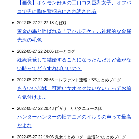
【画像】ポケモン好きの工口コス巨乳女子、オフパ
コで男に胸を鷲掴みにされ晒される
2022-05-27 22:27:18 らばQ
黄金の馬と呼ばれる「アハルテケ」…神秘的な金属
光沢の毛色
2022-05-27 22:24:06 はーとログ
妊娠発覚して結婚することになったんだけど金がな
い時ってどうすればいいの？
2022-05-27 22:20:56 エレファント速報：SSまとめブログ
もういい加減「可愛い女オタクはいない」ってお前
ら気付けよ…
2022-05-27 22:20:43 (*ﾟ∀ﾟ)ゞカガクニュース隊
ハンターハンターの旧アニメのイルミの声って最高
だよな
2022-05-27 22:19:06 鬼女まとめログ｜生活2chまとめブログ