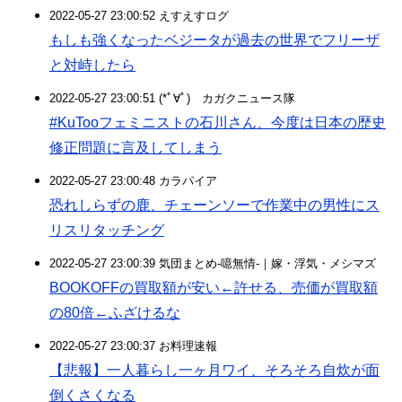
2022-05-27 23:00:52 えすえすログ
もしも強くなったベジータが過去の世界でフリーザ
と対峙したら
2022-05-27 23:00:51 (*ﾟ∀ﾟ)ゞカガクニュース隊
#KuTooフェミニストの石川さん、今度は日本の歴史
修正問題に言及してしまう
2022-05-27 23:00:48 カラパイア
恐れしらずの鹿、チェーンソーで作業中の男性にス
リスリタッチング
2022-05-27 23:00:39 気団まとめ-噫無情-｜嫁・浮気・メシマズ
BOOKOFFの買取額が安い←許せる、売価が買取額
の80倍←ふざけるな
2022-05-27 23:00:37 お料理速報
【悲報】一人暮らし一ヶ月ワイ、そろそろ自炊が面
倒くさくなる