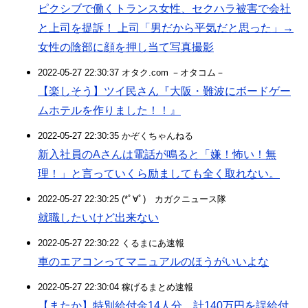
ピクシブで働くトランス女性、セクハラ被害で会社
と上司を提訴！ 上司「男だから平気だと思った」→
女性の陰部に顔を押し当て写真撮影
2022-05-27 22:30:37 オタク.com －オタコム－
【楽しそう】ツイ民さん『大阪・難波にボードゲー
ムホテルを作りました！！』
2022-05-27 22:30:35 かぞくちゃんねる
新入社員のAさんは電話が鳴ると「嫌！怖い！無
理！」と言っていくら励ましても全く取れない。
2022-05-27 22:30:25 (*ﾟ∀ﾟ)ゞカガクニュース隊
就職したいけど出来ない
2022-05-27 22:30:22 くるまにあ速報
車のエアコンってマニュアルのほうがいいよな
2022-05-27 22:30:04 稼げるまとめ速報
【またか】特別給付金14人分、計140万円を誤給付