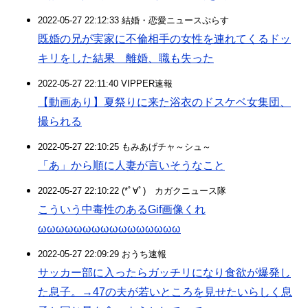
2022-05-27 22:12:33 結婚・恋愛ニュースぷらす
既婚の兄が実家に不倫相手の女性を連れてくるドッ
キリをした結果 離婚、職も失った
2022-05-27 22:11:40 VIPPER速報
【動画あり】夏祭りに来た浴衣のドスケベ女集団、
撮られる
2022-05-27 22:10:25 もみあげチャ～シュ～
「あ」から順に人妻が言いそうなこと
2022-05-27 22:10:22 (*ﾟ∀ﾟ)ゞカガクニュース隊
こういう中毒性のあるGif画像くれ
ωωωωωωωωωωωωωωωω
2022-05-27 22:09:29 おうち速報
サッカー部に入ったらガッチリになり食欲が爆発し
た息子。→47の夫が若いところを見せたいらしく息