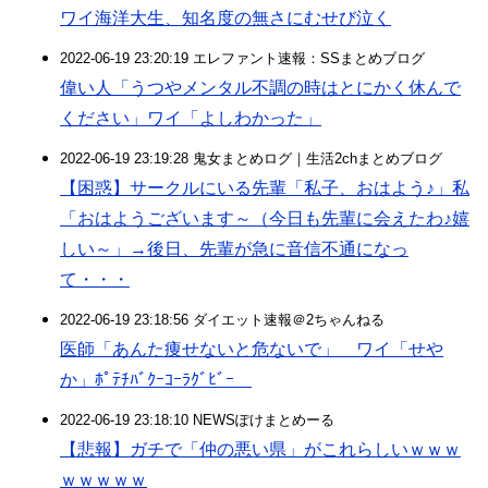
ワイ海洋大生、知名度の無さにむせび泣く
2022-06-19 23:20:19 エレファント速報：SSまとめブログ
偉い人「うつやメンタル不調の時はとにかく休んで
ください」ワイ「よしわかった」
2022-06-19 23:19:28 鬼女まとめログ｜生活2chまとめブログ
【困惑】サークルにいる先輩「私子、おはよう♪」私
「おはようございます～（今日も先輩に会えたわ♪嬉
しい～」→後日、先輩が急に音信不通になっ
て・・・
2022-06-19 23:18:56 ダイエット速報＠2ちゃんねる
医師「あんた痩せないと危ないで」 ワイ「せや
か」ﾎﾟﾃﾁﾊﾞｸｰｺｰﾗｸﾞﾋﾞｰ
2022-06-19 23:18:10 NEWSぽけまとめーる
【悲報】ガチで「仲の悪い県」がこれらしいｗｗｗ
ｗｗｗｗｗ