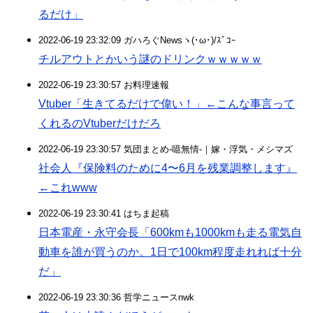
るだけ」
2022-06-19 23:32:09 ガハろぐNewsヽ(･ω･)/ｽﾞｺｰ
チルアウトとかいう謎のドリンクｗｗｗｗｗ
2022-06-19 23:30:57 お料理速報
Vtuber「生きてるだけで偉い！」←こんな事言って
くれるのVtuberだけだろ
2022-06-19 23:30:57 気団まとめ-噫無情-｜嫁・浮気・メシマズ
社会人『保険料のために4〜6月を残業調整します』
←これwww
2022-06-19 23:30:41 はちま起稿
日本電産・永守会長「600kmも1000kmも走る電気自
動車を誰が買うのか。1日で100km程度走れれば十分
だ」
2022-06-19 23:30:36 哲学ニュースnwk