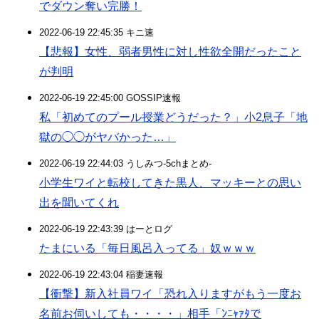
でダウン奪い完勝！
2022-06-19 22:45:35 キニ速
【悲報】女性、弱者男性に対し性欲全開だったこと
が判明
2022-06-19 22:45:00 GOSSIP速報
私「初めてのプール授業どうだった？」小2息子「地
獄の◯◯がヤバかった…」
2022-06-19 22:44:03 うしみつ-5chまとめ-
小学生ワイと転校してきた黒人、マッキーとの思い
出を聞いてくれ
2022-06-19 22:43:39 はーとログ
たまにいる「毎日風呂入ってる」奴ｗｗｗ
2022-06-19 22:43:04 稲妻速報
【衝撃】新入社員ワイ「恐れ入りますがもう一度お
名前お伺いしても・・・・」相手「ﾝﾆｬｧﾀで