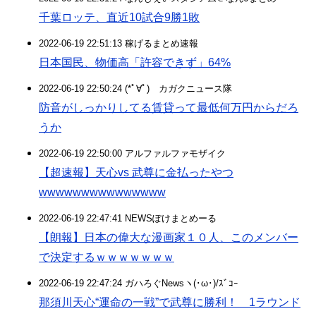
千葉ロッテ、直近10試合9勝1敗
2022-06-19 22:51:13 稼げるまとめ速報
日本国民、物価高「許容できず」64%
2022-06-19 22:50:24 (*ﾟ∀ﾟ)ゞカガクニュース隊
防音がしっかりしてる賃貸って最低何万円からだろ
うか
2022-06-19 22:50:00 アルファルファモザイク
【超速報】天心vs 武尊に金払ったやつ
wwwwwwwwwwwwwww
2022-06-19 22:47:41 NEWSぽけまとめーる
【朗報】日本の偉大な漫画家１０人、このメンバー
で決定するｗｗｗｗｗｗｗ
2022-06-19 22:47:24 ガハろぐNewsヽ(･ω･)/ｽﾞｺｰ
那須川天心“運命の一戦”で武尊に勝利！ 1ラウンド