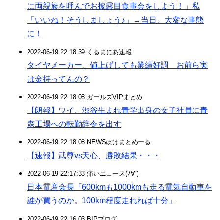
に両親族を呼んでお披露目食事会をしよう！」私
「いいね！そうしましょう♪」→当日、大変な事態
に！
2022-06-19 22:18:39 くるまにあ速報
タイヤメーカー、値上げしても業績好調 お前ら実
は金持ってんの？
2022-06-19 22:18:08 ガールズVIPまとめ
【朗報】ワイ、渋谷生まれ青学出身の女子社員に青
森工場への転勤辞令を出す
2022-06-19 22:18:08 NEWSぽけまとめーる
【速報】武尊vs天心、勝敗結果・・・
2022-06-19 22:17:33 痛いニュース(ﾉ∀`)
日本電産会長「600kmも1000kmも走る電気自動車を
誰が買うのか。100km程度走れれば十分」
2022-06-19 22:16:03 BIPブログ