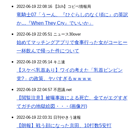
2022-06-19 22:08:16 【2ch】コピペ情報局
竜騎士07「うーん、『ひぐらしのなく頃に』の英訳
か…『When They Cry』でいいか」
2022-06-19 22:05:51 ニュース30over
始めてマッチングアプリで食事行った女がコーヒー
一杯飲んで帰った件について
2022-06-19 22:05:14 キニ速
【スケベ乳首あり】ワイの考えた「乳首ビンビン
党?」の政策、ヤバすぎるｗｗｗｗ
2022-06-19 22:04:57 不思議.net
【閲覧注意】被曝事故による死亡、全てがエグすぎ
てガチの地獄絵図・・・(画像ｱﾘ)
2022-06-19 22:03:31 日刊やきう速報
【朗報】戦う顔になった京田、10打数5安打