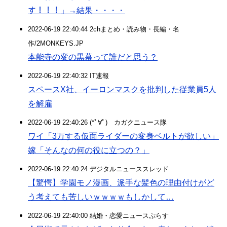
す！！！」→結果・・・・
2022-06-19 22:40:44 2chまとめ・読み物・長編・名
作/2MONKEYS.JP
本能寺の変の黒幕って誰だと思う？
2022-06-19 22:40:32 IT速報
スペースX社、イーロンマスクを批判した従業員5人
を解雇
2022-06-19 22:40:26 (*ﾟ∀ﾟ)ゞカガクニュース隊
ワイ「3万する仮面ライダーの変身ベルトが欲しい」
嫁「そんなの何の役に立つの？」
2022-06-19 22:40:24 デジタルニューススレッド
【驚愕】学園モノ漫画、派手な髪色の理由付けがど
う考えても苦しいｗｗｗｗもしかして…
2022-06-19 22:40:00 結婚・恋愛ニュースぷらす