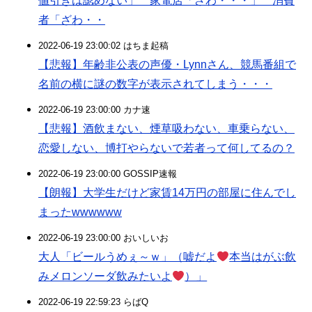
値引きは認めない」 家電店「ざわ・・・」 消費
者「ざわ・・
2022-06-19 23:00:02 はちま起稿
【悲報】年齢非公表の声優・Lynnさん、競馬番組で
名前の横に謎の数字が表示されてしまう・・・
2022-06-19 23:00:00 カナ速
【悲報】酒飲まない、煙草吸わない、車乗らない、
恋愛しない、博打やらないで若者って何してるの？
2022-06-19 23:00:00 GOSSIP速報
【朗報】大学生だけど家賃14万円の部屋に住んでし
まったwwwwww
2022-06-19 23:00:00 おいしいお
大人「ビールうめぇ～ｗ」（嘘だよ
本当はがぶ飲
みメロンソーダ飲みたいよ
）」
2022-06-19 22:59:23 らばQ