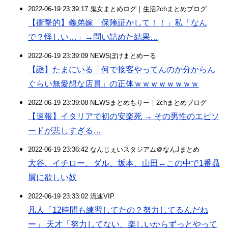
2022-06-19 23:39:17 鬼女まとめログ｜生活2chまとめブログ
【衝撃的】義弟嫁「保険証かして！！」私「なん
で？怪しい…」→問い詰めた結果…
2022-06-19 23:39:09 NEWSぽけまとめーる
【謎】たまにいる「何で接客やってんのか分からん
ぐらい無愛想な店員」の正体ｗｗｗｗｗｗｗｗ
2022-06-19 23:39:08 NEWSまとめもりー｜2chまとめブログ
【速報】イタリアで初の安楽死 → その男性のエピソ
ードが悲しすぎる…
2022-06-19 23:36:42 なんじぇいスタジアム＠なんJまとめ
大谷、イチロー、ダル、坂本、山田←この中で1番贔
屓に欲しい奴
2022-06-19 23:33:02 流速VIP
凡人「12時間も練習してたの？努力してるんだね
ー」 天才「努力してない、楽しいからずっとやって