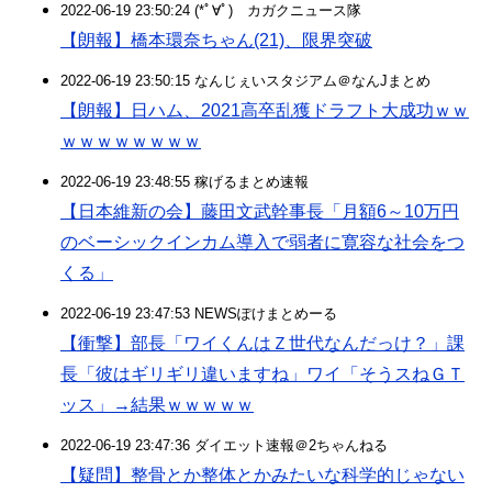
2022-06-19 23:50:24 (*ﾟ∀ﾟ)ゞカガクニュース隊
【朗報】橋本環奈ちゃん(21)、限界突破
2022-06-19 23:50:15 なんじぇいスタジアム＠なんJまとめ
【朗報】日ハム、2021高卒乱獲ドラフト大成功ｗｗ
ｗｗｗｗｗｗｗｗ
2022-06-19 23:48:55 稼げるまとめ速報
【日本維新の会】藤田文武幹事長「月額6～10万円
のベーシックインカム導入で弱者に寛容な社会をつ
くる」
2022-06-19 23:47:53 NEWSぽけまとめーる
【衝撃】部長「ワイくんはＺ世代なんだっけ？」課
長「彼はギリギリ違いますね」ワイ「そうスねＧＴ
ッス」→結果ｗｗｗｗｗ
2022-06-19 23:47:36 ダイエット速報＠2ちゃんねる
【疑問】整骨とか整体とかみたいな科学的じゃない