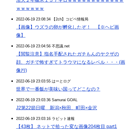
法大２年篠木１５７キロｗｗｗｗｗｗｗｗｗｗｗｗ
ｗｗｗｗｗｗ
2022-06-19 23:08:34 【2ch】コピペ情報局
【画像】ウズラの卵が孵化したぞ！ 【※ヘビ画
像】
2022-06-19 23:04:56 不思議.net
【閲覧注意】指名手配されたガチもんのヤクザの
顔、ガチで怖すぎてトラウマになるレベル・・・(画
像ｱﾘ)
2022-06-19 23:03:55 はーとログ
世界で一番飯が美味い国ってどこなの？
2022-06-19 23:03:36 Samurai GOAL
J2第22節日曜 新潟×秋田、町田×金沢
2022-06-19 23:03:16 ラビット速報
【43枚】 ネットで拾った変な画像204枚目 part1