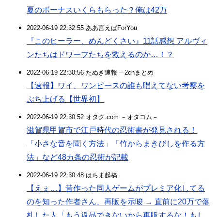
夏のボーナスいくらもらった？俺は42万
2022-06-19 22:32:55 ああ言えばForYou
『このヒーラー、めんどくさい』11話感想 アルヴィ
ンたちはドワーフたちを救えるのか…！？
2022-06-19 22:30:56 たぬき速報 – 2chまとめ
【速報】ワイ、ワンピースの誰も唱えてない考察を
ぶち上げる【世界初】
2022-06-19 22:30:52 オタク.com －オタコム－
滋賀県甲賀市で江戸時代の忍術書が発見される！
「小さな音を聞く方法」「竹からまきびしを作る方
法」など48カ条の忍術が記載
2022-06-19 22:30:48 はちま起稿
【えぇ…】昔作った同人ゲームがプレミア化してる
のを知った作者さん、再販を示唆 → 直前に20万で落
札した人「もう返品できないから再販するな！もし