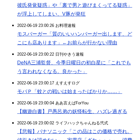
彼氏発覚疑惑」や「裏で男と遊びまくってる疑惑」
が浮上してしまい、V豚が発狂
2022-06-19 23:00:26 お料理速報
モスバーガー「質のいいハンバーガー出します、ど
こにも店あります」←お前らが行かない理由
2022-06-19 23:00:22 日刊やきう速報
DeNA三浦監督、今季日曜日の初白星に「これでも
う言われなくなる。良かった」
2022-06-19 23:00:17 えすえすログ
モバＰ「蚊との戦いは始まったばかりか……」
2022-06-19 23:00:04 ああ言えばForYou
【幽遊白書】戸愚呂弟の妖怪転生、ハズレ過ぎる
2022-06-19 23:00:02 ライフハックちゃんねる弐式
【悲報】パナソニック「この品はこの価格で売れ。