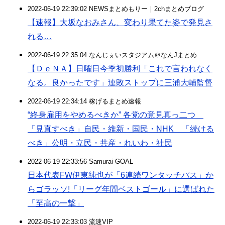
2022-06-19 22:39:02 NEWSまとめもりー｜2chまとめブログ
【速報】大坂なおみさん、変わり果てた姿で発見さ
れる…
2022-06-19 22:35:04 なんじぇいスタジアム＠なんJまとめ
【ＤｅＮＡ】日曜日今季初勝利「これで言われなく
なる。良かったです」連敗ストップに三浦大輔監督
2022-06-19 22:34:14 稼げるまとめ速報
“終身雇用をやめるべきか” 各党の意見真っ二つ
「見直すべき」自民・維新・国民・NHK 「続ける
べき」公明・立民・共産・れいわ・社民
2022-06-19 22:33:56 Samurai GOAL
日本代表FW伊東純也が「6連続ワンタッチパス」か
らゴラッソ!「リーグ年間ベストゴール」に選ばれた
「至高の一撃」
2022-06-19 22:33:03 流速VIP