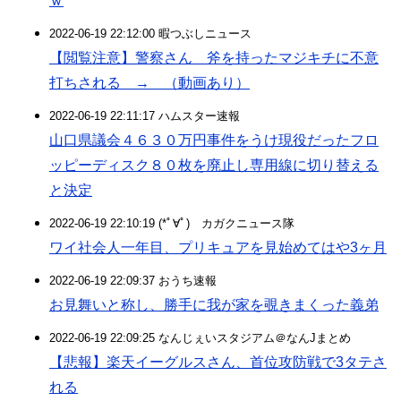
ｗ
2022-06-19 22:12:00 暇つぶしニュース
【閲覧注意】警察さん 斧を持ったマジキチに不意
打ちされる → （動画あり）
2022-06-19 22:11:17 ハムスター速報
山口県議会４６３０万円事件をうけ現役だったフロ
ッピーディスク８０枚を廃止し専用線に切り替える
と決定
2022-06-19 22:10:19 (*ﾟ∀ﾟ)ゞカガクニュース隊
ワイ社会人一年目、プリキュアを見始めてはや3ヶ月
2022-06-19 22:09:37 おうち速報
お見舞いと称し、勝手に我が家を覗きまくった義弟
2022-06-19 22:09:25 なんじぇいスタジアム＠なんJまとめ
【悲報】楽天イーグルスさん、首位攻防戦で3タテさ
れる