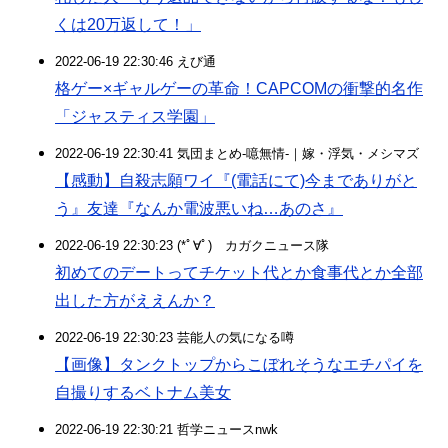
くは20万返して！」
2022-06-19 22:30:46 えび通
格ゲー×ギャルゲーの革命！CAPCOMの衝撃的名作
「ジャスティス学園」
2022-06-19 22:30:41 気団まとめ-噫無情-｜嫁・浮気・メシマズ
【感動】自殺志願ワイ『(電話にて)今までありがと
う』友達『なんか電波悪いね…あのさ』
2022-06-19 22:30:23 (*ﾟ∀ﾟ)ゞカガクニュース隊
初めてのデートってチケット代とか食事代とか全部
出した方がええんか？
2022-06-19 22:30:23 芸能人の気になる噂
【画像】タンクトップからこぼれそうなエチパイを
自撮りするベトナム美女
2022-06-19 22:30:21 哲学ニュースnwk