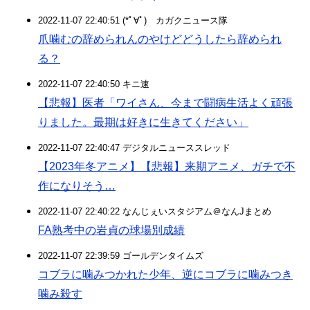
2022-11-07 22:40:51 (*ﾟ∀ﾟ)ゞカガクニュース隊
爪噛むの辞められんのやけどどうしたら辞められ
る？
2022-11-07 22:40:50 キニ速
【悲報】医者「ワイさん、今まで闘病生活よく頑張
りました。最期は好きに生きてください」
2022-11-07 22:40:47 デジタルニューススレッド
【2023年冬アニメ】【悲報】来期アニメ、ガチで不
作になりそう…
2022-11-07 22:40:22 なんじぇいスタジアム＠なんJまとめ
FA熟考中の岩貞の球場別成績
2022-11-07 22:39:59 ゴールデンタイムズ
コブラに噛みつかれた少年、逆にコブラに噛みつき
噛み殺す