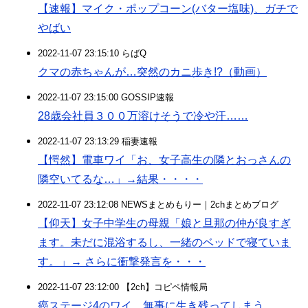
【速報】マイク・ポップコーン(バター塩味)、ガチで
やばい
2022-11-07 23:15:10 らばQ
クマの赤ちゃんが…突然のカニ歩き!?（動画）
2022-11-07 23:15:00 GOSSIP速報
28歳会社員３００万溶けそうで冷や汗……
2022-11-07 23:13:29 稲妻速報
【愕然】電車ワイ「お、女子高生の隣とおっさんの
隣空いてるな…」→結果・・・・
2022-11-07 23:12:08 NEWSまとめもりー｜2chまとめブログ
【仰天】女子中学生の母親「娘と旦那の仲が良すぎ
ます。未だに混浴するし、一緒のベッドで寝ていま
す。」→ さらに衝撃発言を・・・
2022-11-07 23:12:00 【2ch】コピペ情報局
癌ステージ4のワイ、無事に生き残ってしまう