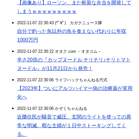
【画像あり】ローソン、また斬新な弁当を開発して
しまうｗｗｗｗｗｗｗｗｗ
2022-11-07 22:30:43 (*ﾟ∀ﾟ)ゞカガクニュース隊
自分で釣った魚以外の魚を食えない代わりに年収
1000万円
2022-11-07 22:30:22 オタク.com －オタコム－
辛さ20倍の『カップヌードル チリチリ♪チリトマト
ヌードル』が11月21日から発売！
2022-11-07 22:30:06 ライフハックちゃんねる弐式
【2023年】ついにアルツハイマー病の治療薬が実用
化へ
2022-11-07 22:30:06 かぞくちゃんねる
近隣住民が騒音で威圧、玄関のライトを使っての異
常な明滅、暇な主婦が１日中ストーキングしてく
る。