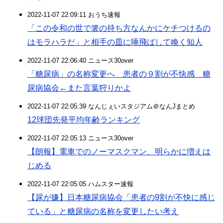
2022-11-07 22:09:11 おうち速報
「この令和の世で箸の持ち方なんかにケチつけるの
はモラハラだ」と相手の皿に唾飛ばして喚く知人
2022-11-07 22:06:40 ニュース30over
「糖尿病」の名称変更へ 患者の９割が不快感 糖
尿病協会←また言葉狩りかよ
2022-11-07 22:05:39 なんじぇいスタジアム＠なんJまとめ
12球団先発平均年齢ランキング
2022-11-07 22:05:13 ニュース30over
【朗報】電車でのノーマスクマン、明らかに増えは
じめる
2022-11-07 22:05:05 ハムスター速報
【尿が嫌】日本糖尿病協会「患者の9割が不快に感じ
ている」と糖尿病の名称を変更したい考え