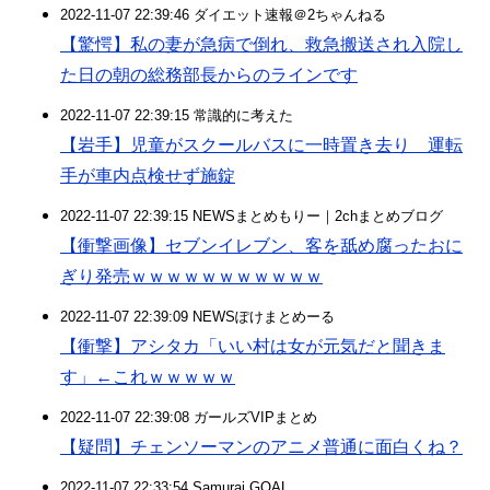
2022-11-07 22:39:46 ダイエット速報＠2ちゃんねる
【驚愕】私の妻が急病で倒れ、救急搬送され入院し
た日の朝の総務部長からのラインです
2022-11-07 22:39:15 常識的に考えた
【岩手】児童がスクールバスに一時置き去り 運転
手が車内点検せず施錠
2022-11-07 22:39:15 NEWSまとめもりー｜2chまとめブログ
【衝撃画像】セブンイレブン、客を舐め腐ったおに
ぎり発売ｗｗｗｗｗｗｗｗｗｗｗ
2022-11-07 22:39:09 NEWSぽけまとめーる
【衝撃】アシタカ「いい村は女が元気だと聞きま
す」←これｗｗｗｗｗ
2022-11-07 22:39:08 ガールズVIPまとめ
【疑問】チェンソーマンのアニメ普通に面白くね？
2022-11-07 22:33:54 Samurai GOAL