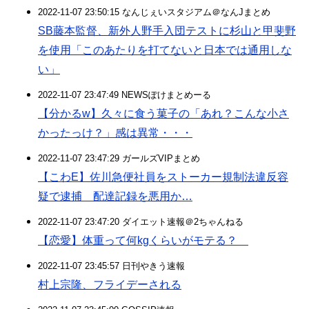
2022-11-07 23:50:15 なんじぇいスタジアム＠なんJまとめ
SB藤本監督、新外人野手入団テストに杉山と甲斐野
を使用「このあたりを打てないと日本では通用しな
い」
2022-11-07 23:47:49 NEWSぽけまとめーる
【分かるw】久々に食う菓子の「あれ？こんな小さ
かったっけ？」感は異常・・・
2022-11-07 23:47:29 ガールズVIPまとめ
【こわE】佐川急便社員をストーカー規制法違反容
疑で逮捕 配達記録を悪用か…
2022-11-07 23:47:20 ダイエット速報＠2ちゃんねる
【恋愛】体重って何kgくらいがモテる？
2022-11-07 23:45:57 日刊やきう速報
村上宗隆、フライデーされる