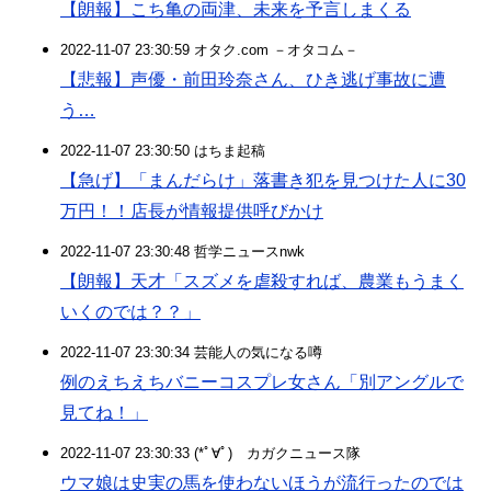
【朗報】こち亀の両津、未来を予言しまくる
2022-11-07 23:30:59 オタク.com －オタコム－
【悲報】声優・前田玲奈さん、ひき逃げ事故に遭
う…
2022-11-07 23:30:50 はちま起稿
【急げ】「まんだらけ」落書き犯を見つけた人に30
万円！！店長が情報提供呼びかけ
2022-11-07 23:30:48 哲学ニュースnwk
【朗報】天才「スズメを虐殺すれば、農業もうまく
いくのでは？？」
2022-11-07 23:30:34 芸能人の気になる噂
例のえちえちバニーコスプレ女さん「別アングルで
見てね！」
2022-11-07 23:30:33 (*ﾟ∀ﾟ)ゞカガクニュース隊
ウマ娘は史実の馬を使わないほうが流行ったのでは