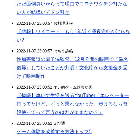
ただ面倒臭いからって理由でコロナワクチン打たな
い人が結構いてドン引き
2022-11-07 23:00:57 お料理速報
【悲報】ワイニート、もう1年近く昼夜逆転が治らな
い?
2022-11-07 23:00:57 はちま起稿
性加害報道の園子温監督、12月公開の映画で『偽名
復帰』していたことが判明！文化庁から支援金を受
けて映画制作
2022-11-07 23:00:51 オレ的ゲーム速報＠刃
【物議】車いす生活を送るYouTuber「エレベーター
持ってたけど、ずっと乗れなかった。歩けるなら階
段使ってって言うのはわがままなの？」
2022-11-07 23:00:51 えび通
ゲーム体験を改善する方法トップ5