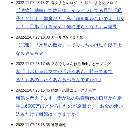
2022-11-07 23:18:21 鬼女まとめログ｜生活2chまとめブログ
【激痛】結婚して数日後、イライラしてる旦那「私
子！どけよ、邪魔だ！」私「頭を叩かないでよ！DV
よ！」旦那「うるせえ！俺に逆らうな！」→結果
2022-11-07 23:18:08 ガールズVIPまとめ
【悲報】『水星の魔女』ってぶっちゃけ鉄血以下よ
なｗｗｗｗｗ
2022-11-07 23:17:45 ２ろぐちゃんねる-5chまとめブログ
私「（おしゃれママが「たくあん」持ってきて
る！）あの…たくあん食べるんですか？｣
2022-11-07 23:15:45 結婚・恋愛ニュースぷらす
離婚を考えてます 妻が私の独身時代の口座から勝
手に6000万ほどおろしたのが原因です お金の使い
込みだけで離婚はできますか？
2022-11-07 23:15:36 通勤速報