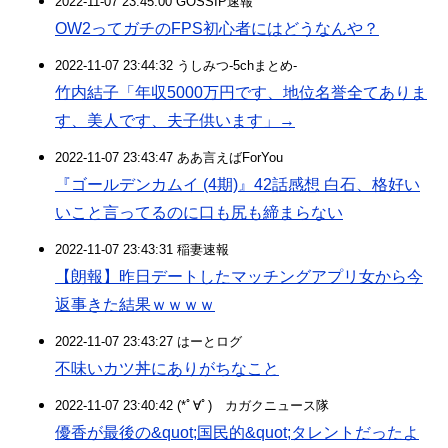
2022-11-07 23:45:00 GOSSIP速報
OW2ってガチのFPS初心者にはどうなんや？
2022-11-07 23:44:32 うしみつ-5chまとめ-
竹内結子「年収5000万円です、地位名誉全てありま
す、美人です、夫子供います」→
2022-11-07 23:43:47 ああ言えばForYou
『ゴールデンカムイ (4期)』42話感想 白石、格好い
いこと言ってるのに口も尻も締まらない
2022-11-07 23:43:31 稲妻速報
【朗報】昨日デートしたマッチングアプリ女から今
返事きた結果ｗｗｗｗ
2022-11-07 23:43:27 はーとログ
不味いカツ丼にありがちなこと
2022-11-07 23:40:42 (*ﾟ∀ﾟ)ゞカガクニュース隊
優香が最後の&quot;国民的&quot;タレントだったよ