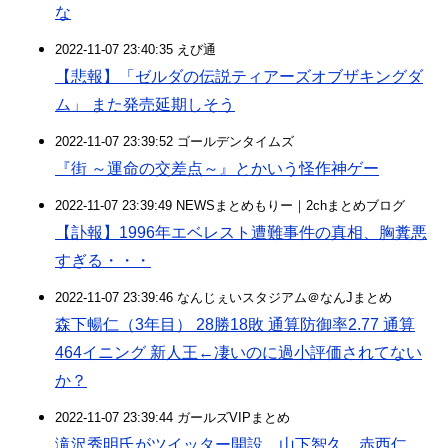
な
2022-11-07 23:40:35 えび通
【悲報】「ゼルダの伝説ティアーズオブザキングダ
ム」 また発売延期しそう
2022-11-07 23:39:52 ゴールデンタイムズ
『街 ～運命の交差点～』とかいう怪作神ゲー
2022-11-07 23:39:49 NEWSまとめもりー｜2chまとめブログ
【訃報】1996年エベレスト遭難事件の真相、胸糞悪
すぎる・・・
2022-11-07 23:39:46 なんじぇいスタジアム＠なんJまとめ
森下暢仁（3年目） 28勝18敗 通算防御率2.77 通算
464イニング 新人王←凄いのに過小評価されてない
か？
2022-11-07 23:39:44 ガールズVIPまとめ
滝沢秀明氏がツイッター開設 山下智久、赤西仁、