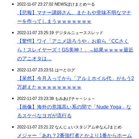
2022-11-07 23:27:02 NEWSぽけまとめーる
【悲報】マナー講師さん、またもや意味不明なマナ
ーを作ってしまうｗｗｗｗｗｗｗ
2022-11-07 23:25:19 デジタルニューススレッド
【驚愕】ワイ「アニメ語ろうや」お前ら「CCさく
ら！スレイヤーズ！GS美神！」→結果ｗｗｗｗ最近
のアニオタは…
2022-11-07 23:23:51 はーとログ
【呆然】今月入ってから「アルミホイル代」がもう2
万超えたｗｗｗｗｗｗｗｗｗ
2022-11-07 23:23:39 もみあげチャ～シュ～
【画像】海外の意識高い系の間で「Nude Yoga」な
るスケベなヨガが流行る
2022-11-07 23:21:22 なんじぇいスタジアム＠なんJまとめ
メジャー「あれ？2番強打者とかより1番からホーム