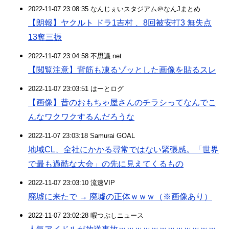
2022-11-07 23:08:35 なんじぇいスタジアム＠なんJまとめ
【朗報】ヤクルト ドラ1吉村 、8回被安打3 無失点
13奪三振
2022-11-07 23:04:58 不思議.net
【閲覧注意】背筋も凍るゾッとした画像を貼るスレ
2022-11-07 23:03:51 はーとログ
【画像】昔のおもちゃ屋さんのチラシってなんでこ
んなワクワクするんだろうな
2022-11-07 23:03:18 Samurai GOAL
地域CL、全社にかかる尋常ではない緊張感。「世界
で最も過酷な大会」の先に見えてくるもの
2022-11-07 23:03:10 流速VIP
廃墟に来たで → 廃墟の正体ｗｗｗ（※画像あり）
2022-11-07 23:02:28 暇つぶしニュース