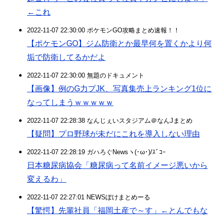
←これ
2022-11-07 22:30:00 ポケモンGO攻略まとめ速報！！
【ポケモンGO】ジム防衛とか最早何を置くかより何
垢で防衛してるかだよ
2022-11-07 22:30:00 無題のドキュメント
【画像】例のG力プJK、写真集売上ランキング1位に
なってしまうｗｗｗｗｗ
2022-11-07 22:28:38 なんじぇいスタジアム＠なんJまとめ
【疑問】プロ野球が未だにこれを導入しない理由
2022-11-07 22:28:19 ガハろぐNewsヽ(･ω･)/ｽﾞｺｰ
日本糖尿病協会「糖尿病って名前イメージ悪いから
変えるわ」
2022-11-07 22:27:01 NEWSぽけまとめーる
【驚愕】先輩社員「福岡土産で～す」←とんでもな