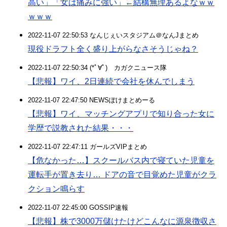
高い」「女は痛みに強い」←結構無理あるよなｗｗ
ｗｗｗ
2022-11-07 22:50:53 なんじぇいスタジアム＠なんJまとめ
現役ドラフト全く盛り上がらなさそうじゃね？
2022-11-07 22:50:34 (*ﾟ∀ﾟ)ゞカガクニュース隊
【悲報】ワイ、2日連続で会社を休んでしまう
2022-11-07 22:47:50 NEWSぽけまとめーる
【悲報】ワイ、マッチングアプリで知り合った女に
学歴で説教された結果・・・
2022-11-07 22:47:11 ガールズVIPまとめ
【危なかった…】スクールバス内で寝ていた児童を
運転手が置き去り… ドアの音で目覚めた児童がクラ
クション鳴らす
2022-11-07 22:45:00 GOSSIP速報
【悲報】株で3000万儲けたけどこんなに源泉徴収さ