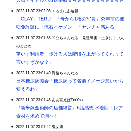
人気アイドルが放送事故ｗｗｗｗｗｗｗｗｗｗｗｗ
2022-11-07 23:02:03 くるまにあ速報
「GLAY」TERU 「母から1枚の写真」33年前の運
転免許証に「流石イケメン」「ヤンチャ感ある」
2022-11-07 23:01:58 凹凸ちゃんねる 発達障害・生きにくい人
のまとめ
車いす利用者「歩ける人は階段を上がってくれって
言いすぎかな？」
2022-11-07 23:01:49 資格ちゃんねる
日本糖尿病協会「糖尿病って名前イメージ悪いから
変えるわ」
2022-11-07 23:01:45 ああ言えばForYou
『新米錬金術師の店舗経営』6話感想 水着回！レア
素材を求めて湖へ！
2022-11-07 23:01:22 鬼女速