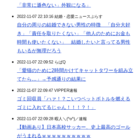
「非常に遜色ない」外観になる」
2022-11-07 22:10:16 結婚・恋愛ニュースぷらす
自分の周りの結婚できない男性の特徴 「自分大好
き」「責任を取りたくない」「他人のためにお金も
時間も使いたくない」 結婚したいと言ってる男性
もいるが無理だろう
2022-11-07 22:09:52 らばQ
「愛猫のために2時間かけてキャットタワーを組み立
てたら…」→予感通りの結果に
2022-11-07 22:09:47 VIPPER速報
ゴミ回収員「ハァ！？こいつペットボトルを燃える
ゴミに入れてるじゃん！！！？！」
2022-11-07 22:09:28 暇人＼(^o^)／速報
【動画あり】日本高校サッカー、史上最高のゴール
がうまれるｗｗｗｗｗｗｗｗｗｗ