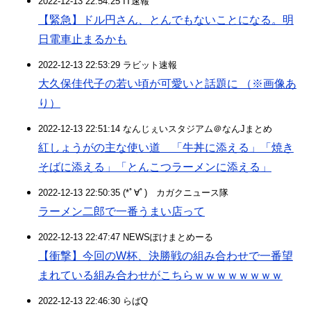
2022-12-13 22:54:25 IT速報
【緊急】ドル円さん、とんでもないことになる。明
日電車止まるかも
2022-12-13 22:53:29 ラビット速報
大久保佳代子の若い頃が可愛いと話題に （※画像あ
り）
2022-12-13 22:51:14 なんじぇいスタジアム＠なんJまとめ
紅しょうがの主な使い道 「牛丼に添える」「焼き
そばに添える」「とんこつラーメンに添える」
2022-12-13 22:50:35 (*ﾟ∀ﾟ)ゞカガクニュース隊
ラーメン二郎で一番うまい店って
2022-12-13 22:47:47 NEWSぽけまとめーる
【衝撃】今回のW杯、決勝戦の組み合わせで一番望
まれている組み合わせがこちらｗｗｗｗｗｗｗｗ
2022-12-13 22:46:30 らばQ