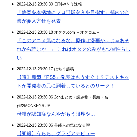
2022-12-13 23:30:30 日刊やきう速報
「静岡を本拠地にプロ野球参入を目指す」都内の企
業が参入方針を発表
2022-12-13 23:30:18 オタク.com －オタコム－
「このアニメ気になるな。原作は漫画か…じゃあそ
れから読むか」← これはオタクのみがもつ習性らし
い
2022-12-13 23:30:17 はちま起稿
【噂】新型『PS5』発表はもうすぐ！？テストキッ
トが開発者の元に到着しているとのリーク！
2022-12-13 23:30:06 2chまとめ・読み物・長編・名
作/2MONKEYS.JP
母親が認知症なんやがもう限界や…
2022-12-13 23:30:06 芸能人の気になる噂
【朗報】うらら、グラビアデビュー