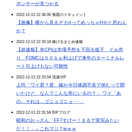
ポンサーが見つかる
2022-12-13 22:36:00 無題のドキュメント
【画像】横から見るデカπってめっちゃHやと思わん
か？
2022-12-13 22:33:18 稼げるまとめ速報
【超速報】米CPIは市場予想を下回る低下 ドル売
り FOMCは５０ｂｐ利上げで来年のターミナルレ
ート引上げもない可能性
2022-12-13 22:33:04 流速VIP
上司「ワイ君？君、確か今日体調不良で休むって聞
いたけど、なんでこんな所にいるの？」 ワイ「あ
の…それは…ゴニョゴニョ･･･」
2022-12-13 22:31:59 BIPブログ
昭和のおっさん「FF7すげー！まるで実写みたい
だ！！」←これマジ？wｗｗ