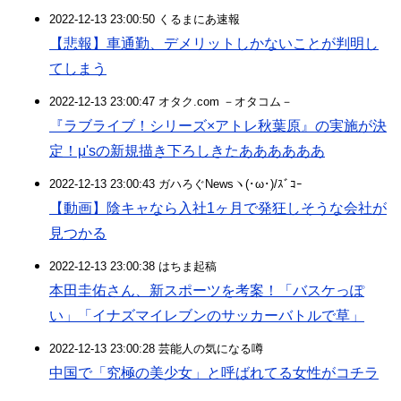
2022-12-13 23:00:50 くるまにあ速報
【悲報】車通勤、デメリットしかないことが判明し
てしまう
2022-12-13 23:00:47 オタク.com －オタコム－
『ラブライブ！シリーズ×アトレ秋葉原』の実施が決
定！μ'sの新規描き下ろしきたああああああ
2022-12-13 23:00:43 ガハろぐNewsヽ(･ω･)/ｽﾞｺｰ
【動画】陰キャなら入社1ヶ月で発狂しそうな会社が
見つかる
2022-12-13 23:00:38 はちま起稿
本田圭佑さん、新スポーツを考案！「バスケっぽ
い」「イナズマイレブンのサッカーバトルで草」
2022-12-13 23:00:28 芸能人の気になる噂
中国で「究極の美少女」と呼ばれてる女性がコチラ