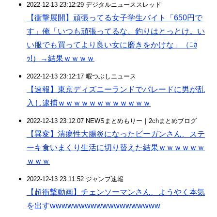
2022-12-13 23:12:29 デジタルニューススレッド
【衝撃展開】頑張ってる女子学生バイト「650円で
す」俺「いつも頑張ってるな、釣りはとっとけ。い
い服でも買ってより良い女に磨きをかけな」（ﾆｶ
ｯ!）→結果ｗｗｗｗ
2022-12-13 23:12:17 暇つぶしニュース
【速報】東京ディズニーランドでパレードに男が乱
入し逮捕ｗｗｗｗｗｗｗｗｗｗｗｗ
2022-12-13 23:12:07 NEWSまとめもりー｜2chまとめブログ
【異変】潰瘍性大腸炎になったビーガンさん、ステ
ーキ食いまくり生活に切り替えた結果ｗｗｗｗｗｗ
ｗｗｗ
2022-12-13 23:11:52 ジャンプ速報
【超衝撃動画】チェンソーマンさん、ようやく本気
を出すwwwwwwwwwwwwwwwwwww