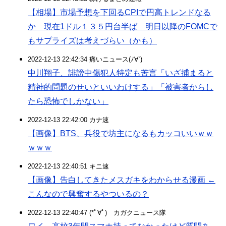
【相場】市場予想を下回るCPIで円高トレンドなる
か 現在1ドル１３５円台半ば 明日以降のFOMCで
もサプライズは考えづらい（かも）
2022-12-13 22:42:34 痛いニュース(ﾉ∀`)
中川翔子、誹謗中傷犯人特定も苦言「いざ捕まると
精神的問題のせいといいわけする」「被害者からし
たら恐怖でしかない」
2022-12-13 22:42:00 カナ速
【画像】BTS、兵役で坊主になるもカッコいいｗｗ
ｗｗｗ
2022-12-13 22:40:51 キニ速
【画像】告白してきたメスガキをわからせる漫画 ←
こんなので興奮するやついるの？
2022-12-13 22:40:47 (*ﾟ∀ﾟ)ゞカガクニュース隊