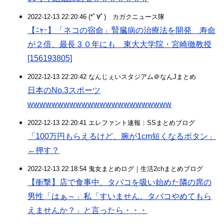
2022-12-13 22:20:46 (*ﾟ∀ﾟ)ゞカガクニュース隊
【ﾆｬｰ】「ネコの宿命」腎臓病の治療法を開発 寿命
が２倍、最長３０年にも 東大大学院・宮崎徹教授
[156193805]
2022-12-13 22:20:42 なんじぇいスタジアム＠なんJまとめ
日本のNo.3スポーツ
wwwwwwwwwwwwwwwwwwwwwwww
2022-12-13 22:20:41 エレファント速報：SSまとめブログ
「100万円もらえるけど、腕が1cm短くなるボタン」
←押す？
2022-12-13 22:18:54 鬼女まとめログ｜生活2chまとめブログ
【衝撃】店で食事中、タバコを吸い始めた隣の席の
男性「はぁ～」私「すいません。タバコやめてもら
えませんか？」と言ったら・・・