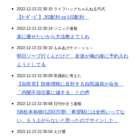
2022-12-13 22:30:15 ライフハックちゃんねる弐式
【ｷｰﾎﾞｰﾄﾞ】JIS配列 vs US配列
2022-12-13 22:30:14 ソニック速報
楽に痩せたいから方法教えてくれ
2022-12-13 22:30:10 もみあげチャ～シュ～
明日ソープ行くんだけど、友達が俺の後に予約入れ
ようとしてる
2022-12-13 22:30:09 常識的に考えた
【自民党】防衛増税に反対する自民議員が会合
「内閣不信任案に値する」との声
2022-12-13 22:30:08 日刊やきう速報
SB松本裕樹(1200万増)「希望額には全然いってな
い。もう上がらないと思ったのでサインした」
2022-12-13 22:30:04 えび通