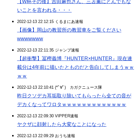
【W杯その後】吉田麻也さん、三苫薫にとんでもな
いことを言われる・・・
2022-12-13 22:12:15 くるまにあ速報
【画像】岡山の教習所の教習車をご覧ください
wwwwwww
2022-12-13 22:11:35 ジャンプ速報
【超衝撃】冨樫義博『HUNTER×HUNTER』現在連
載分は4年前に描いたとものだと告白してしまうｗｗ
ｗｗ
2022-12-13 22:10:41 (*ﾟ∀ﾟ)ゞカガクニュース隊
昨日クソデカ耳垢取り除いてもらったら全ての音が
デカくなってワロタｗｗｗｗｗｗｗｗｗｗｗｗｗ
2022-12-13 22:09:30 VIPPER速報
ヤクザに顔射したら大変なことになった
2022-12-13 22:09:29 おうち速報