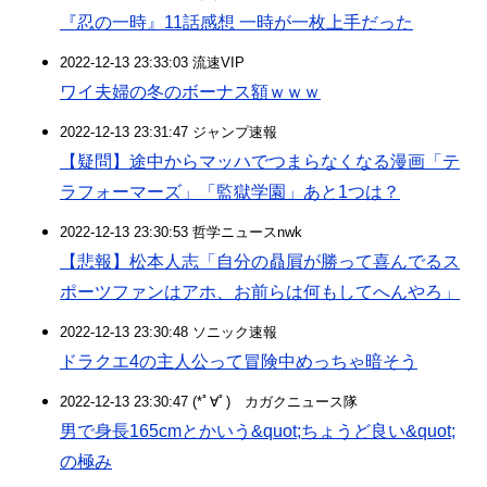
『忍の一時』11話感想 一時が一枚上手だった
2022-12-13 23:33:03 流速VIP
ワイ夫婦の冬のボーナス額ｗｗｗ
2022-12-13 23:31:47 ジャンプ速報
【疑問】途中からマッハでつまらなくなる漫画「テ
ラフォーマーズ」「監獄学園」あと1つは？
2022-12-13 23:30:53 哲学ニュースnwk
【悲報】松本人志「自分の贔屓が勝って喜んでるス
ポーツファンはアホ、お前らは何もしてへんやろ」
2022-12-13 23:30:48 ソニック速報
ドラクエ4の主人公って冒険中めっちゃ暗そう
2022-12-13 23:30:47 (*ﾟ∀ﾟ)ゞカガクニュース隊
男で身長165cmとかいう&quot;ちょうど良い&quot;
の極み