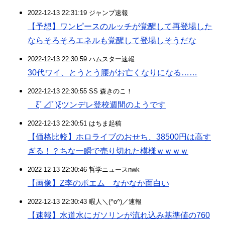
2022-12-13 22:31:19 ジャンプ速報
【予想】ワンピースのルッチが覚醒して再登場した
ならそろそろエネルも覚醒して登場しそうだな
2022-12-13 22:30:59 ハムスター速報
30代ワイ、とうとう腰がお亡くなりになる……
2022-12-13 22:30:55 SS 森きのこ！
ξﾟ⊿ﾟ)ξツンデレ登校週間のようです
2022-12-13 22:30:51 はちま起稿
【価格比較】ホロライブのおせち、38500円は高す
ぎる！？ちな一瞬で売り切れた模様ｗｗｗｗ
2022-12-13 22:30:46 哲学ニュースnwk
【画像】Z李のポエム なかなか面白い
2022-12-13 22:30:43 暇人＼(^o^)／速報
【速報】水道水にガソリンが流れ込み基準値の760