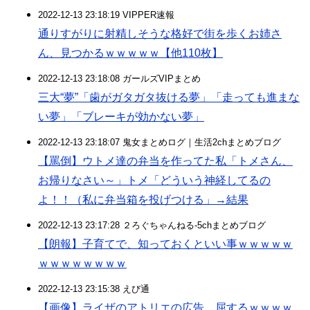
2022-12-13 23:18:19 VIPPER速報
通りすがりに射精しそうな格好で街を歩くお姉さ
ん、見つかるｗｗｗｗｗ【他110枚】
2022-12-13 23:18:08 ガールズVIPまとめ
三大“夢”「歯がガタガタ抜ける夢」「走っても進まな
い夢」「ブレーキが効かない夢」
2022-12-13 23:18:07 鬼女まとめログ｜生活2chまとめブログ
【罵倒】ウトメ達の弁当を作ってた私「トメさん、
お帰りなさい～」トメ「どういう神経してるの
よ！！（私に弁当箱を投げつける」→結果
2022-12-13 23:17:28 ２ろぐちゃんねる-5chまとめブログ
【朗報】子育てで、知っておくといい事ｗｗｗｗｗ
ｗｗｗｗｗｗｗｗ
2022-12-13 23:15:38 えび通
【画像】ライザのアトリエの広告、屈するｗｗｗｗ