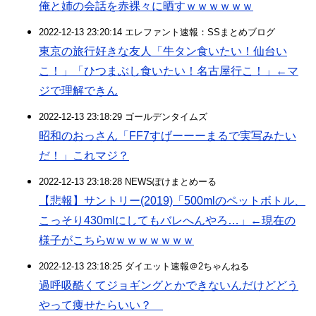
俺と姉の会話を赤裸々に晒すｗｗｗｗｗｗ
2022-12-13 23:20:14 エレファント速報：SSまとめブログ
東京の旅行好きな友人「牛タン食いたい！仙台い
こ！」「ひつまぶし食いたい！名古屋行こ！」←マ
ジで理解できん
2022-12-13 23:18:29 ゴールデンタイムズ
昭和のおっさん「FF7すげーーーまるで実写みたい
だ！」これマジ？
2022-12-13 23:18:28 NEWSぽけまとめーる
【悲報】サントリー(2019)「500mlのペットボトル、
こっそり430mlにしてもバレへんやろ…」←現在の
様子がこちらwｗｗｗｗｗｗｗ
2022-12-13 23:18:25 ダイエット速報＠2ちゃんねる
過呼吸酷くてジョギングとかできないんだけどどう
やって痩せたらいい？