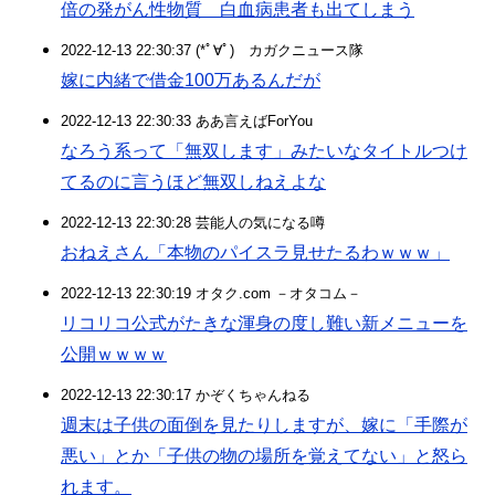
倍の発がん性物質 白血病患者も出てしまう
2022-12-13 22:30:37 (*ﾟ∀ﾟ)ゞカガクニュース隊
嫁に内緒で借金100万あるんだが
2022-12-13 22:30:33 ああ言えばForYou
なろう系って「無双します」みたいなタイトルつけ
てるのに言うほど無双しねえよな
2022-12-13 22:30:28 芸能人の気になる噂
おねえさん「本物のパイスラ見せたるわｗｗｗ」
2022-12-13 22:30:19 オタク.com －オタコム－
リコリコ公式がたきな渾身の度し難い新メニューを
公開ｗｗｗｗ
2022-12-13 22:30:17 かぞくちゃんねる
週末は子供の面倒を見たりしますが、嫁に「手際が
悪い」とか「子供の物の場所を覚えてない」と怒ら
れます。