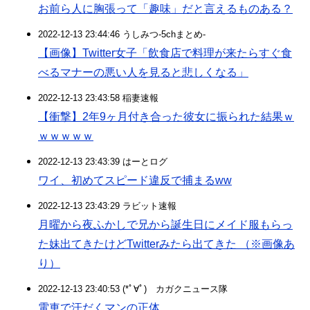
お前ら人に胸張って「趣味」だと言えるものある？
2022-12-13 23:44:46 うしみつ-5chまとめ-
【画像】Twitter女子「飲食店で料理が来たらすぐ食
べるマナーの悪い人を見ると悲しくなる」
2022-12-13 23:43:58 稲妻速報
【衝撃】2年9ヶ月付き合った彼女に振られた結果ｗ
ｗｗｗｗｗ
2022-12-13 23:43:39 はーとログ
ワイ、初めてスピード違反で捕まるww
2022-12-13 23:43:29 ラビット速報
月曜から夜ふかしで兄から誕生日にメイド服もらっ
た妹出てきたけどTwitterみたら出てきた （※画像あ
り）
2022-12-13 23:40:53 (*ﾟ∀ﾟ)ゞカガクニュース隊
電車で汗だくマンの正体