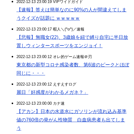
2022-12-13 23:00:19 VIPワイドガイド
【速報】答えは簡単なのに90%の人が間違えてしま
うクイズが話題に ｗｗｗｗｗ
2022-12-13 23:00:17 暇人＼(^o^)／速報
【悲報】無職女(22)、3歳娘を紐で縛り自宅に半日放
置しウィンタースポーツをエンジョイ！
2022-12-13 23:00:12 オレ的ゲーム速報＠刃
東京都の新型コロナ感染者数、第6波のピークとほぼ
同じに・・・
2022-12-13 23:00:12 えすえすログ
麗日「好感度がわかるメガネ？」
2022-12-13 23:00:00 カナ速
【アカン】日本の水道水にガソリンが流れ込み基準
値の760倍の発がん性物質 白血病患者も出てしま
う