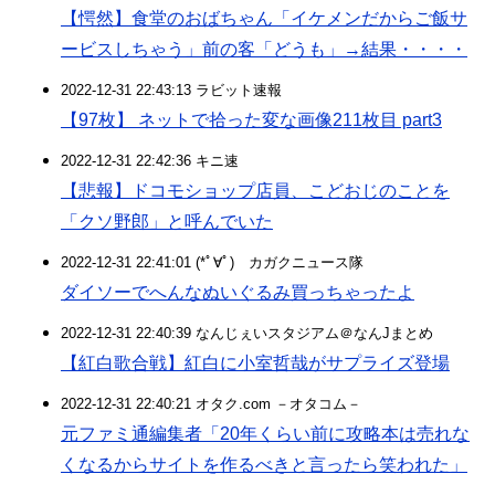
【愕然】食堂のおばちゃん「イケメンだからご飯サ
ービスしちゃう」前の客「どうも」→結果・・・・
2022-12-31 22:43:13 ラビット速報
【97枚】 ネットで拾った変な画像211枚目 part3
2022-12-31 22:42:36 キニ速
【悲報】ドコモショップ店員、こどおじのことを
「クソ野郎」と呼んでいた
2022-12-31 22:41:01 (*ﾟ∀ﾟ)ゞカガクニュース隊
ダイソーでへんなぬいぐるみ買っちゃったよ
2022-12-31 22:40:39 なんじぇいスタジアム＠なんJまとめ
【紅白歌合戦】紅白に小室哲哉がサプライズ登場
2022-12-31 22:40:21 オタク.com －オタコム－
元ファミ通編集者「20年くらい前に攻略本は売れな
くなるからサイトを作るべきと言ったら笑われた」