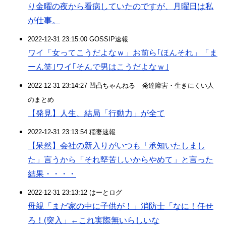
り金曜の夜から看病していたのですが、月曜日は私
が仕事。
2022-12-31 23:15:00 GOSSIP速報
ワイ「女ってこうだよなｗ」お前ら｢ほんそれ」「ま
ーん笑｣ワイ｢そんで男はこうだよなｗ｣
2022-12-31 23:14:27 凹凸ちゃんねる 発達障害・生きにくい人
のまとめ
【発見】人生、結局「行動力」が全て
2022-12-31 23:13:54 稲妻速報
【呆然】会社の新入りがいつも「承知いたしまし
た」言うから「それ堅苦しいからやめて」と言った
結果・・・・
2022-12-31 23:13:12 はーとログ
母親「まだ家の中に子供が！」消防士「なに！任せ
ろ！(突入」←これ実際無いらしいな