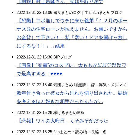
【朗報】村上宗隆さん、笑顔を取り戻す
2022-12-31 22:18:06 鬼女まとめログ｜生活2chまとめブログ
【懇願】アポ無しでウチに来た義弟「１２月のボー
ナス分の住宅ローンが払えません、お願いですから
お金貸して下さい！」私「寒い！ドアを開けっ放し
にするな！！」→結果
2022-12-31 22:16:36 BIPブログ
【画像】"春麗"のコスプレ、太ももがﾑﾁﾑﾁ♡ﾃｶﾃｶ♡
で最高すぎる…♥♥♥♥
2022-12-31 22:15:40 気団まとめ-噫無情-｜嫁・浮気・メシマズ
数年付き合った彼女から別れを切り出された。結婚
を考えるほど好きな相手だったんだが…
2022-12-31 22:15:28 稼げるまとめ速報
【悲報】ワイの大晦日、くそみそかだった
2022-12-31 22:15:25 2chまとめ・読み物・長編・名