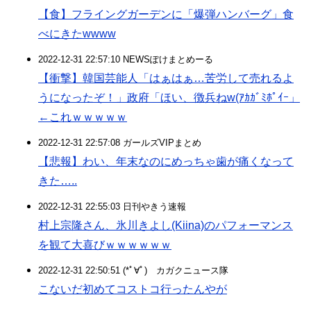
【食】フライングガーデンに「爆弾ハンバーグ」食
べにきたwwww
2022-12-31 22:57:10 NEWSぽけまとめーる
【衝撃】韓国芸能人「はぁはぁ…苦労して売れるよ
うになったぞ！」政府「ほい、徴兵ねw(ｱｶｶﾞﾐﾎﾟｲｰ」
←これｗｗｗｗｗ
2022-12-31 22:57:08 ガールズVIPまとめ
【悲報】わい、年末なのにめっちゃ歯が痛くなって
きた…..
2022-12-31 22:55:03 日刊やきう速報
村上宗隆さん、氷川きよし(Kiina)のパフォーマンス
を観て大喜びｗｗｗｗｗｗ
2022-12-31 22:50:51 (*ﾟ∀ﾟ)ゞカガクニュース隊
こないだ初めてコストコ行ったんやが