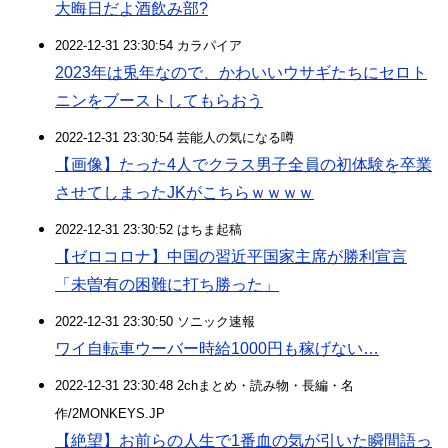
大晦日だよ酒飲み部?
2022-12-31 23:30:54 カラパイア
2023年は兎年なので、かわいいウサギたちにセロト
ニンをブーストしてもらおう
2022-12-31 23:30:54 芸能人の気になる噂
【画像】たった4人でクラス男子全員の初体験を卒業
させてしまったJKがこちらｗｗｗｗ
2022-12-31 23:30:52 はちま起稿
【ゼロコロナ】中国の習近平国家主席が勝利宣言
「未曽有の困難に打ち勝った」
2022-12-31 23:30:50 ソニック速報
ワイ自転車ウーバー時給1000円も稼げない…
2022-12-31 23:30:48 2chまとめ・読み物・長編・名
作/2MONKEYS.JP
【絶望】お前らの人生で1番血の気が引いた瞬間語っ