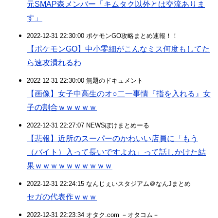
元SMAP森メンバー「キムタク以外とは交流ありま
す」
2022-12-31 22:30:00 ポケモンGO攻略まとめ速報！！
【ポケモンGO】中小零細がこんなミス何度もしてた
ら速攻潰れるわ
2022-12-31 22:30:00 無題のドキュメント
【画像】女子中高生のオ○二一事情『指を入れる』女
子の割合ｗｗｗｗｗ
2022-12-31 22:27:07 NEWSぽけまとめーる
【悲報】近所のスーパーのかわいい店員に「もう
（バイト）入って長いですよね」って話しかけた結
果ｗｗｗｗｗｗｗｗｗｗ
2022-12-31 22:24:15 なんじぇいスタジアム＠なんJまとめ
セガの代表作ｗｗｗ
2022-12-31 22:23:34 オタク.com －オタコム－