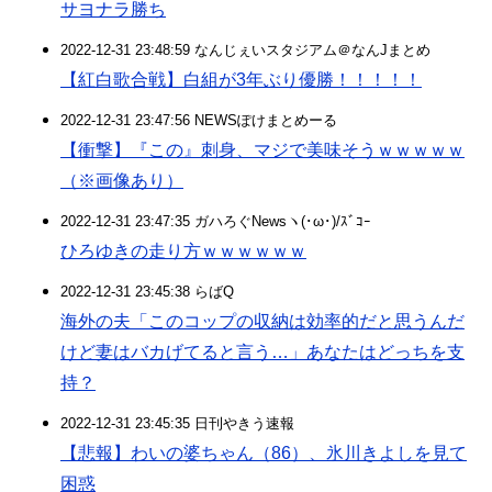
サヨナラ勝ち
2022-12-31 23:48:59 なんじぇいスタジアム＠なんJまとめ
【紅白歌合戦】白組が3年ぶり優勝！！！！！
2022-12-31 23:47:56 NEWSぽけまとめーる
【衝撃】『この』刺身、マジで美味そうｗｗｗｗｗ
（※画像あり）
2022-12-31 23:47:35 ガハろぐNewsヽ(･ω･)/ｽﾞｺｰ
ひろゆきの走り方ｗｗｗｗｗｗ
2022-12-31 23:45:38 らばQ
海外の夫「このコップの収納は効率的だと思うんだ
けど妻はバカげてると言う…」あなたはどっちを支
持？
2022-12-31 23:45:35 日刊やきう速報
【悲報】わいの婆ちゃん（86）、氷川きよしを見て
困惑