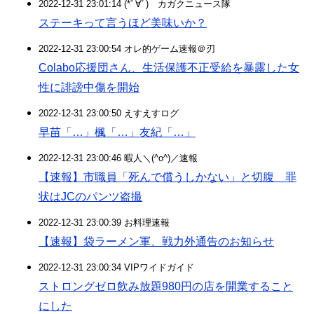
2022-12-31 23:01:14 (*ﾟ∀ﾟ)ゞカガクニュース隊
ステーキって言うほど美味いか？
2022-12-31 23:00:54 オレ的ゲーム速報＠刃
Colabo応援団さん、生活保護不正受給を暴露した女
性に誹謗中傷を開始
2022-12-31 23:00:50 えすえすログ
早苗「…」楓「…」友紀「…」
2022-12-31 23:00:46 暇人＼(^o^)／速報
【速報】市職員「死んで償うしかない」と切腹 罪
状はJCのパンツ盗撮
2022-12-31 23:00:39 お料理速報
【速報】袋ラーメン軍、戦力外通告のお知らせ
2022-12-31 23:00:34 VIPワイドガイド
ストロングゼロ飲み放題980円の店を開業すること
にした