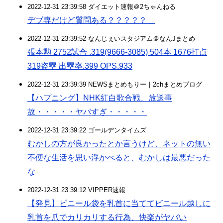
2022-12-31 23:39:58 ダイエット速報＠2ちゃんねる
デブ専だけど質問ある？？？？？
2022-12-31 23:39:52 なんじぇいスタジアム＠なんJまとめ
張本勲 2752試合 .319(9666-3085) 504本 1676打点
319盗塁 出塁率.399 OPS.933
2022-12-31 23:39:39 NEWSまとめもりー｜2chまとめブログ
【ハプニング】NHK紅白歌合戦、放送事
故・・・・・ヤバすぎ・・・・・
2022-12-31 23:39:22 ゴールデンタイムズ
むかしの方が良かったとか言うけど、ネットの無い
不便な生活を思い浮かべると、むかしは最悪だった
な
2022-12-31 23:39:12 VIPPER速報
【発見】ビニール袋を乳首に当ててビニール越しに
乳首を爪でカリカリする行為、快楽がヤバい