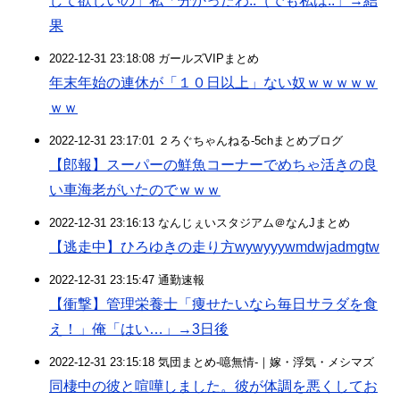
して欲しいの」私「分かったわ..（でも私は..」→結
果
2022-12-31 23:18:08 ガールズVIPまとめ
年末年始の連休が「１０日以上」ない奴ｗｗｗｗｗ
ｗｗ
2022-12-31 23:17:01 ２ろぐちゃんねる-5chまとめブログ
【郎報】スーパーの鮮魚コーナーでめちゃ活きの良
い車海老がいたのでｗｗｗ
2022-12-31 23:16:13 なんじぇいスタジアム＠なんJまとめ
【逃走中】ひろゆきの走り方wywyyywmdwjadmgtw
2022-12-31 23:15:47 通勤速報
【衝撃】管理栄養士「痩せたいなら毎日サラダを食
え！」俺「はい…」→3日後
2022-12-31 23:15:18 気団まとめ-噫無情-｜嫁・浮気・メシマズ
同棲中の彼と喧嘩しました。彼が体調を悪くしてお