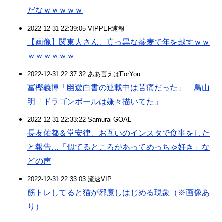
だなｗｗｗｗｗ
2022-12-31 22:39:05 VIPPER速報
【画像】関東人さん、真っ黒な蕎麦で年を越すｗｗ
ｗｗｗｗｗｗ
2022-12-31 22:37:32 ああ言えばForYou
冨樫義博「幽遊白書の連載中は苦痛だった」 鳥山
明「ドラゴンボールは嫌々描いてた」
2022-12-31 22:33:22 Samurai GOAL
長友佑都＆堂安律、お互いのインスタで食事をした
と報告…「似てるところがあってめっちゃ好き」な
どの声
2022-12-31 22:33:03 流速VIP
筋トレしてると猫が邪魔しはじめる現象（※画像あ
り）