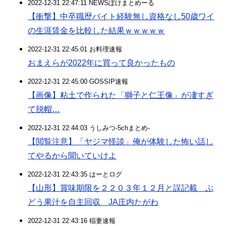
2022-12-31 22:47:11 NEWSぽけまとめーる
【衝撃】中卒職歴バイト経験無し資格なし50歳ワイ
の生涯賃金を比較した結果ｗｗｗｗｗ
2022-12-31 22:45:01 お料理速報
おまえらが2022年に買って良かったもの
2022-12-31 22:45:00 GOSSIP速報
【画像】粘土で作られた「獅子と仁王像」が凄すぎ
て脱帽…
2022-12-31 22:44:03 うしみつ-5chまとめ-
【閲覧注意】「ヤジマ怪談」俺が体験した怖い話し
てやるから聞いていけよ
2022-12-31 22:43:35 はーとログ
【山形】賞味期限を２２０３年１２月と誤記載 ぶ
どう果汁を自主回収 JA庄内たがわ
2022-12-31 22:43:16 稲妻速報