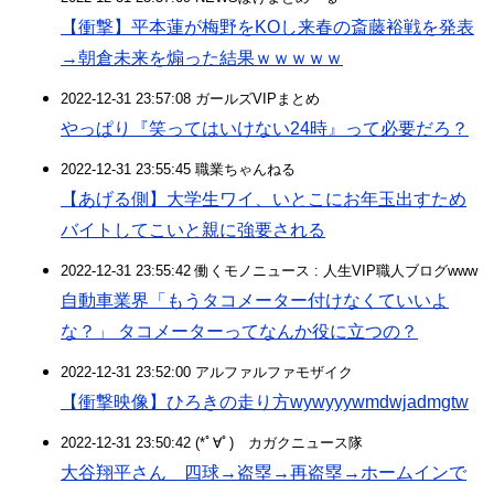
【衝撃】平本蓮が梅野をKOし来春の斎藤裕戦を発表
→朝倉未来を煽った結果ｗｗｗｗｗ
2022-12-31 23:57:08 ガールズVIPまとめ
やっぱり『笑ってはいけない24時』って必要だろ？
2022-12-31 23:55:45 職業ちゃんねる
【あげる側】大学生ワイ、いとこにお年玉出すため
バイトしてこいと親に強要される
2022-12-31 23:55:42 働くモノニュース : 人生VIP職人ブログwww
自動車業界「もうタコメーター付けなくていいよ
な？」 タコメーターってなんか役に立つの？
2022-12-31 23:52:00 アルファルファモザイク
【衝撃映像】ひろきの走り方wywyyywmdwjadmgtw
2022-12-31 23:50:42 (*ﾟ∀ﾟ)ゞカガクニュース隊
大谷翔平さん 四球→盗塁→再盗塁→ホームインで