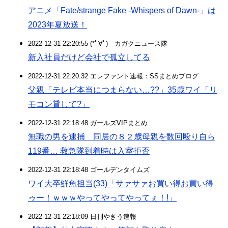
アニメ「Fate/strange Fake -Whispers of Dawn-」は
2023年夏放送！
2022-12-31 22:20:55 (*ﾟ∀ﾟ)ゞカガクニュース隊
新入社員だけど会社で孤立してる
2022-12-31 22:20:32 エレファント速報：SSまとめブログ
父親「テレビ本当につまらない…?‍?」35歳ワイ「リ
モコン貸して?」
2022-12-31 22:18:48 ガールズVIPまとめ
無職の男を逮捕 同居の８２歳母親を数回殴り自ら
119番… 救急隊到着時は入室拒否
2022-12-31 22:18:48 ゴールデンタイムズ
ワイ大卒鮮魚担当(33)「サァサァお買い得お買い得
ゥー！ｗｗｗやってやってやってぇ！!」
2022-12-31 22:18:09 日刊やきう速報