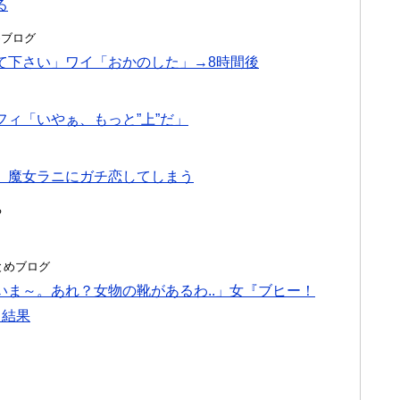
る
とめブログ
て下さい」ワイ「おかのした」→8時間後
ィ「いやぁ、もっと”上”だ」
、魔女ラニにガチ恋してしまう
る
hまとめブログ
ま～。あれ？女物の靴があるわ..」女『ブヒー！
→結果