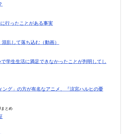
？
クに行ったことがある事実
」混乱して落ち込む（動画）
いで学生生活に満足できなかったことが判明してし
ィング」の方が有名なアニメ、『涼宮ハルヒの憂
んJまとめ
証