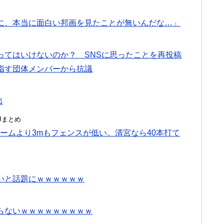
に、本当に面白い邦画を見たことが無いんだな…」
ってはいけないのか？ SNSに思ったことを再投稿
指す団体メンバーから抗議
出
んJまとめ
ームより3mもフェンスが低い。清宮なら40本打て
いと話題にｗｗｗｗｗｗ
らないｗｗｗｗｗｗｗｗｗ