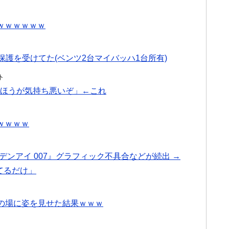
ｗｗｗｗｗｗ
保護を受けてた(ベンツ2台マイバッハ1台所有)
ト
Jのほうが気持ち悪いぞ」←これ
ｗｗｗｗ
デンアイ 007』グラフィック不具合などが続出 →
てるだけ」
公の場に姿を見せた結果ｗｗｗ