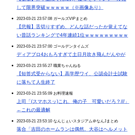
して限界突破ｗｗｗｗｗ（※画像あり）
2023-03-21 23:57:08 ガールズVIPまとめ
【悲報】舌切りすずめ、どんな話だったか覚えてな
い昔話ランキングで4年連続1位ｗｗｗｗｗｗｗｗｗ
2023-03-21 23:57:00 ゴールデンタイムズ
ディアブロ4おもろすぎて土日月吹き飛んだんやが
2023-03-21 23:55:27 職業ちゃんねる
【短答式受からない】高学歴ワイ、公認会計士試験
に落ちて人生終了
2023-03-21 23:55:09 お料理速報
上司「(スマホスッ)これ、俺の子 可愛いだろ？///」
←これの最適解
2023-03-21 23:53:10 なんじぇいスタジアム＠なんJまとめ
落合「吉田のホームランは偶然。大谷はヘルメット