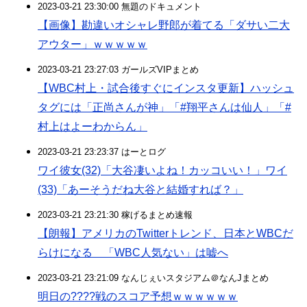
2023-03-21 23:30:00 無題のドキュメント
【画像】勘違いオシャレ野郎が着てる「ダサい二大
アウター」ｗｗｗｗｗ
2023-03-21 23:27:03 ガールズVIPまとめ
【WBC村上・試合後すぐにインスタ更新】ハッシュ
タグには「正尚さんが神」「#翔平さんは仙人」「#
村上はよーわからん」
2023-03-21 23:23:37 はーとログ
ワイ彼女(32)「大谷凄いよね！カッコいい！」ワイ
(33)「あーそうだね大谷と結婚すれば？」
2023-03-21 23:21:30 稼げるまとめ速報
【朗報】アメリカのTwitterトレンド、日本とWBCだ
らけになる 「WBC人気ない」は嘘へ
2023-03-21 23:21:09 なんじぇいスタジアム＠なんJまとめ
明日の????戦のスコア予想ｗｗｗｗｗｗ