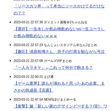
「ソースカツ丼」って本当にソースかけてるだけな
の？？
2023-03-21 22:57:39 ダイエット速報＠2ちゃんねる
【選択】一生水しか飲み物飲めないvs一生コーラし
か飲み物飲めないｗｗｗ
2023-03-21 22:57:23 なんじぇいスタジアム＠なんJまとめ
【慶応】清原和博さん、息子の打席を観ながら号泣
2023-03-21 22:57:08 ガールズVIPまとめ
『一人カラオケ』←これって何分で飽きる？
2023-03-21 22:50:21 えび通
【ゲーム業界】誰もが潰れると思ったあの企業、ま
さかの急成長【流通】
2023-03-21 22:47:54 NEWSぽけまとめーる
【衝撃】嫁「新しい家のデザインどーする？(笑)」ワ