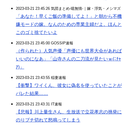
2023-03-21 23:45:26 気団まとめ-噫無情-｜嫁・浮気・メシマズ
「あなた！早くご飯の準備してよ！」と朝から不機
嫌モードの嫁。なんのための専業主婦だよ。ほんと
このゴミ捨てたいよ
2023-03-21 23:45:00 GOSSIP速報
（作られた）人気声優「声優にも世界大会があれば
いいのになあ」「山寺さんの二刀流が見たいｗ(ﾆﾁｬ
ｱ)」
2023-03-21 23:43:55 稲妻速報
【衝撃】ワイくん、彼女に偽名を使っていたことが
バレた結果……
2023-03-21 23:43:31 IT速報
【悲報】川上量生さん、生放送で立花孝志の挑発に
のりブチ切れて怒鳴ってしまう