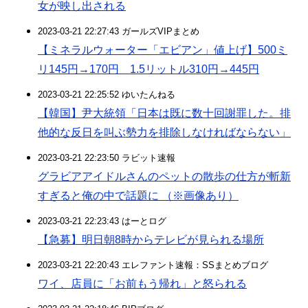
女が映し出される
2023-03-21 22:27:43 ガールズVIPまとめ
【ミネラルウォーター「エビアン」値上げ】500ミ
リ145円→170円 1.5リットル310円→445円
2023-03-21 22:25:52 ゆいたんねる
【韓国】尹大統領「日本は既に数十回謝罪した。排
他的な反日を叫ぶ勢力を排除しなければならない」
2023-03-21 22:23:50 ラビット速報
グラビアアイドルさんのペットの散歩の仕方が斬新
すぎると俺の中で話題に （※画像あり）
2023-03-21 22:23:43 はーとログ
【急募】明日朝8時からテレビが見られる場所
2023-03-21 22:20:43 エレファント速報：SSまとめブログ
ワイ、店員に「お前もう帰れ」と怒られる