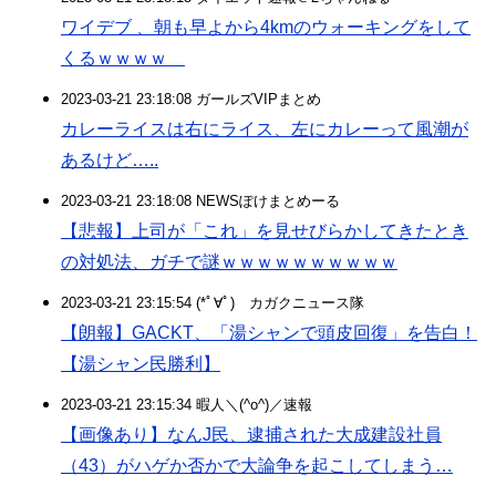
ワイデブ 、朝も早よから4kmのウォーキングをして
くるｗｗｗｗ
2023-03-21 23:18:08 ガールズVIPまとめ
カレーライスは右にライス、左にカレーって風潮が
あるけど…..
2023-03-21 23:18:08 NEWSぽけまとめーる
【悲報】上司が「これ」を見せびらかしてきたとき
の対処法、ガチで謎ｗｗｗｗｗｗｗｗｗｗ
2023-03-21 23:15:54 (*ﾟ∀ﾟ)ゞカガクニュース隊
【朗報】GACKT、「湯シャンで頭皮回復」を告白！
【湯シャン民勝利】
2023-03-21 23:15:34 暇人＼(^o^)／速報
【画像あり】なんJ民、逮捕された大成建設社員
（43）がハゲか否かで大論争を起こしてしまう…