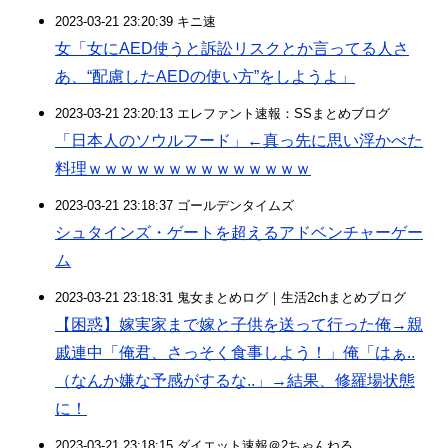
2023-03-21 23:20:39 キニ速
女「女にAED使うと訴訟リスクとか言ってる人さ
あ、“配慮したAEDの使い方”をしようよ」
2023-03-21 23:20:13 エレファント速報：SSまとめブログ
「日本人のソウルフード」←真っ先に思い浮かべた
料理ｗｗｗｗｗｗｗｗｗｗｗｗｗｗ
2023-03-21 23:18:37 ゴールデンタイムズ
シュタインズ・ゲートを超えるアドベンチャーゲー
ム
2023-03-21 23:18:31 鬼女まとめログ｜生活2chまとめブログ
【困惑】嫁実家まで嫁と子供を送って行った俺→親
戚連中「俺君、さっそく食事しよう！」俺「はぁ..
（なんか嫌な予感がするな..」→結果、修羅場状態
に！
2023-03-21 23:18:15 ダイエット速報＠2ちゃんねる