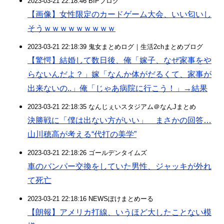
2023-03-21 22:18:46 BIPブログ
【画像】女性限定のカードゲーム大会、いい匂いし
そうｗｗｗｗｗｗｗｗｗ
2023-03-21 22:18:39 鬼女まとめログ｜生活2chまとめブログ
【驚愕】結婚して数日後、俺「嫁子、なぜ家事をや
らないんだよ？」嫁「なんか体がだるくて、家事が
出来ないの..」俺「じゃあ病院に行こう！」→結果
2023-03-21 22:18:35 なんじぇいスタジアム＠なんJまとめ
決勝戦に「僕は出ない方がいい」 まさかの回答…
山川穂高が考える“代打の美学”
2023-03-21 22:18:26 ゴールデンタイムズ
車のバンパー交換をしていた男性、ジャッキが外れ
て死亡
2023-03-21 22:18:16 NEWSぽけまとめーる
【朗報】アメリカ打線、いうほど大したことない模