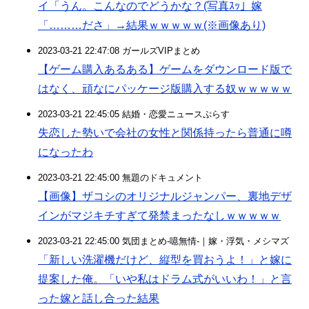
イ「うん。こんなのでどうかな？(写真ｽｯ」嫁
「………ださ」→結果ｗｗｗｗｗ(※画像あり)
2023-03-21 22:47:08 ガールズVIPまとめ
【ゲーム購入あるある】ゲームをダウンロード版で
はなく、頑なにパッケージ版購入する奴ｗｗｗｗｗ
2023-03-21 22:45:05 結婚・恋愛ニュースぷらす
失恋した勢いで会社の女性と関係持ったら普通に噂
になったわ
2023-03-21 22:45:00 無題のドキュメント
【画像】ザコシのオリジナルジャンパー、裏地デザ
インがマジキチすぎて発禁まったなしｗｗｗｗｗ
2023-03-21 22:45:00 気団まとめ-噫無情-｜嫁・浮気・メシマズ
「新しい洗濯機だけど、縦型を買おうよ！」と嫁に
提案した俺。「いや私はドラム式がいいわ！」と言
った嫁と話し合った結果