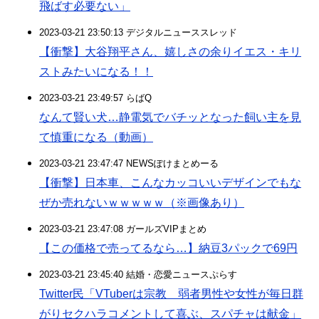
飛ばす必要ない」
2023-03-21 23:50:13 デジタルニューススレッド
【衝撃】大谷翔平さん、嬉しさの余りイエス・キリ
ストみたいになる！！
2023-03-21 23:49:57 らばQ
なんて賢い犬…静電気でバチッとなった飼い主を見
て慎重になる（動画）
2023-03-21 23:47:47 NEWSぽけまとめーる
【衝撃】日本車、こんなカッコいいデザインでもな
ぜか売れないｗｗｗｗｗ（※画像あり）
2023-03-21 23:47:08 ガールズVIPまとめ
【この価格で売ってるなら…】納豆3パックで69円
2023-03-21 23:45:40 結婚・恋愛ニュースぷらす
Twitter民「VTuberは宗教 弱者男性や女性が毎日群
がりセクハラコメントして喜ぶ、スパチャは献金」