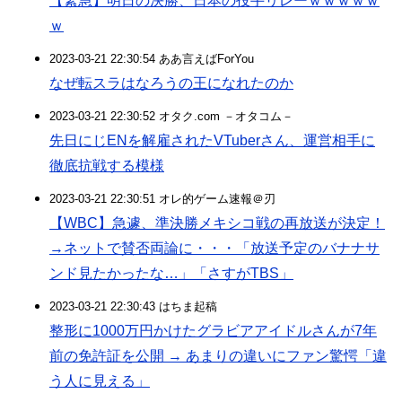
【緊急】明日の決勝、日本の投手リレーｗｗｗｗｗ
ｗ
2023-03-21 22:30:54 ああ言えばForYou
なぜ転スラはなろうの王になれたのか
2023-03-21 22:30:52 オタク.com －オタコム－
先日にじENを解雇されたVTuberさん、運営相手に
徹底抗戦する模様
2023-03-21 22:30:51 オレ的ゲーム速報＠刃
【WBC】急遽、準決勝メキシコ戦の再放送が決定！
→ネットで賛否両論に・・・「放送予定のバナナサ
ンド見たかったな…」「さすがTBS」
2023-03-21 22:30:43 はちま起稿
整形に1000万円かけたグラビアアイドルさんが7年
前の免許証を公開 → あまりの違いにファン驚愕「違
う人に見える」