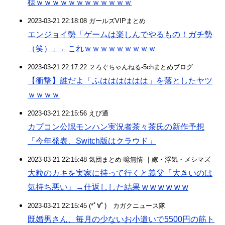
様ｗｗｗｗｗｗｗｗｗｗｗｗ
2023-03-21 22:18:08 ガールズVIPまとめ
エンジョイ勢「ゲームは楽しんでやるもの！ガチ勢
（笑）」←これｗｗｗｗｗｗｗｗｗ
2023-03-21 22:17:22 ２ろぐちゃんねる-5chまとめブログ
【衝撃】誰だよ「ふはははははは」を落としたヤツ
ｗｗｗｗ
2023-03-21 22:15:56 えび通
カプコン公認モンハン実況者茶々茶氏の新作予想
「今年発表、Switch版はクラウド」
2023-03-21 22:15:48 気団まとめ-噫無情-｜嫁・浮気・メシマズ
大粒のカキを実家に持って行くと義父『大きいのは
気持ち悪い』→仕返しした結果 w w w w w w
2023-03-21 22:15:45 (*ﾟ∀ﾟ)ゞカガクニュース隊
既婚男さん、毎月の少ないお小遣いで5500円の筋ト