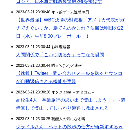
ロシア、日本海に戦略爆撃機2機を飛ばす
2023-03-21 23:30:46 オレ的ゲーム速報＠刃
【世界最強】WBC決勝の対戦相手アメリカ代表がガ
チでえぐい…か、勝てんのかこれ？決勝は明日の22
日（水）午前8:00プレーボール！！
2023-03-21 23:30:44 お料理速報
人間関係で「こいつ切るか」ってなる瞬間
2023-03-21 23:30:44 暇人＼(^o^)／速報
【速報】Twitter、問い合わせメールを送るとウンコ
が自動返信される機能を実装
2023-03-21 23:30:28 オタク.com －オタコム－
高校生4人「卒業旅行の思い出で登山しよう！」→装
備無しで登山してしっかり遭難し救出される
2023-03-21 23:30:25 芸能人の気になる噂
グラドルさん、ペットの散歩の仕方が斬新すぎるｗ