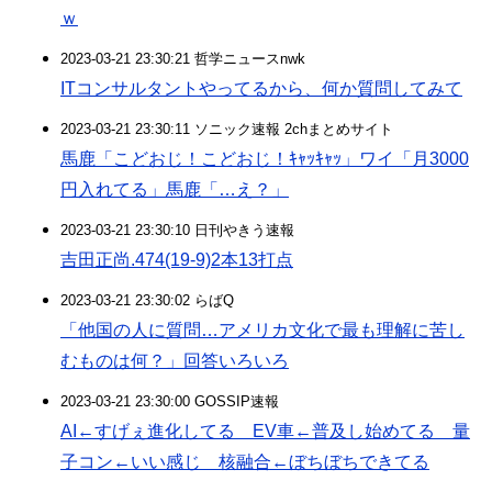
ｗ
2023-03-21 23:30:21 哲学ニュースnwk
ITコンサルタントやってるから、何か質問してみて
2023-03-21 23:30:11 ソニック速報 2chまとめサイト
馬鹿「こどおじ！こどおじ！ｷｬｯｷｬｯ」ワイ「月3000
円入れてる」馬鹿「…え？」
2023-03-21 23:30:10 日刊やきう速報
吉田正尚.474(19-9)2本13打点
2023-03-21 23:30:02 らばQ
「他国の人に質問…アメリカ文化で最も理解に苦し
むものは何？」回答いろいろ
2023-03-21 23:30:00 GOSSIP速報
AI←すげぇ進化してる EV車←普及し始めてる 量
子コン←いい感じ 核融合←ぼちぼちできてる