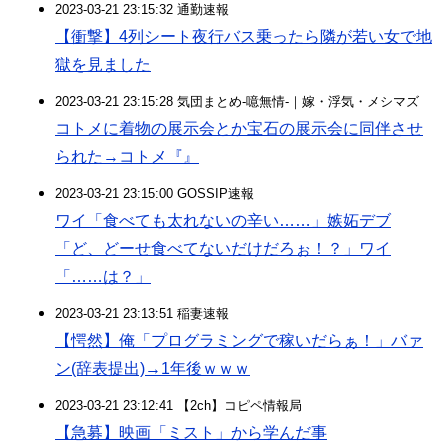
2023-03-21 23:15:32 通勤速報
【衝撃】4列シート夜行バス乗ったら隣が若い女で地
獄を見ました
2023-03-21 23:15:28 気団まとめ-噫無情-｜嫁・浮気・メシマズ
コトメに着物の展示会とか宝石の展示会に同伴させ
られた→コトメ『』
2023-03-21 23:15:00 GOSSIP速報
ワイ「食べても太れないの辛い……」嫉妬デブ
「ど、どーせ食べてないだけだろぉ！？」ワイ
「……は？」
2023-03-21 23:13:51 稲妻速報
【愕然】俺「プログラミングで稼いだらぁ！」バァ
ン(辞表提出)→1年後ｗｗｗ
2023-03-21 23:12:41 【2ch】コピペ情報局
【急募】映画「ミスト」から学んだ事