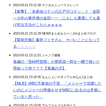
2023-03-21 23:12:38 デジタルニューススレッド
【衝撃】「名探偵コナンの江戸川コナン」と「金田
一少年の事件簿の金田一一」にもしも遭遇しても逃
げ切る方法がこちらｗｗｗｗ
2023-03-21 23:12:28 NEWSまとめもりー｜2chまとめブログ
【緊急悲報】藤井フミヤさん、ヤバいことになって
る・・・・・
2023-03-21 23:11:51 ジャンプ速報
鬼滅の『吾峠呼世晴』が尾田栄一郎を一瞬で抜いた
理由って何？？？【鬼滅の刃】
2023-03-21 23:10:35 なんじぇいスタジアム＠なんJまとめ
【MLB】WBC不参加の千賀 「メジャーで活躍した
いのにメジャーの準備をせずWBCに出るのは矛盾し
ていると思った」
2023-03-21 23:10:00 アルファルファモザイク