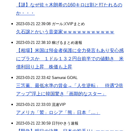
【謎】なぜ佐々木朗希の160キロは割と打たれるの
か・・・
2023-03-21 22:39:08 ガールズVIPまとめ
久石譲とかいう音楽家ｗｗｗｗｗｗｗｗｗｗｗ
2023-03-21 22:38:10 稼げるまとめ速報
【相場】米国は預金者保護に全力発言もあり安心感
にプラスか １ドル１３２円台前半での値動き 米
債利回り上昇 株価も上昇
2023-03-21 22:33:42 Samurai GOAL
三笘薫、最低水準の賃金→「人生逆転」 待遇“2倍
アップ”浮上に韓国驚き「画期的なスター」
2023-03-21 22:33:03 流速VIP
アメリカ「鷲」ロシア「熊」日本「…」
2023-03-21 22:30:59 日刊やきう速報