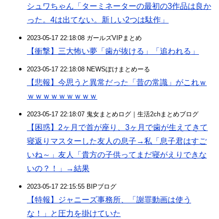
シュワちゃん「ターミネーターの最初の3作品は良か
った。4は出てない。新しい2つは駄作」
2023-05-17 22:18:08 ガールズVIPまとめ
【衝撃】三大怖い夢「歯が抜ける」「追われる」
2023-05-17 22:18:08 NEWSぽけまとめーる
【悲報】今思うと異常だった「昔の常識」がこれｗ
ｗｗｗｗｗｗｗｗｗ
2023-05-17 22:18:07 鬼女まとめログ｜生活2chまとめブログ
【困惑】2ヶ月で首が座り、3ヶ月で歯が生えてきて
寝返りマスターした友人の息子→私「息子君はすご
いね～」友人「貴方の子供ってまだ寝がえりできな
いの？！」→結果
2023-05-17 22:15:55 BIPブログ
【特報】ジャニーズ事務所、「謝罪動画は使う
な！」と圧力を掛けていた