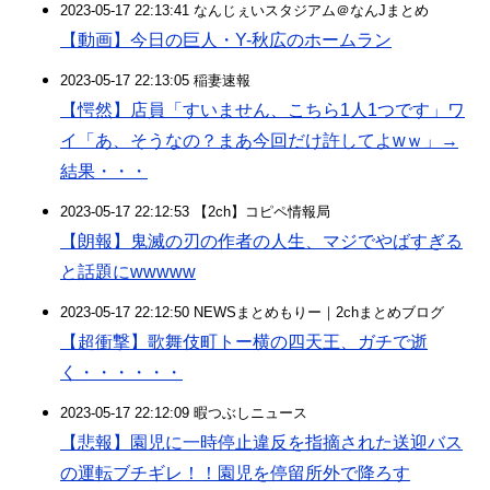
2023-05-17 22:13:41 なんじぇいスタジアム＠なんJまとめ
【動画】今日の巨人・Y-秋広のホームラン
2023-05-17 22:13:05 稲妻速報
【愕然】店員「すいません、こちら1人1つです」ワ
イ「あ、そうなの？まあ今回だけ許してよwｗ」→
結果・・・
2023-05-17 22:12:53 【2ch】コピペ情報局
【朗報】鬼滅の刃の作者の人生、マジでやばすぎる
と話題にwwwww
2023-05-17 22:12:50 NEWSまとめもりー｜2chまとめブログ
【超衝撃】歌舞伎町トー横の四天王、ガチで逝
く・・・・・・
2023-05-17 22:12:09 暇つぶしニュース
【悲報】園児に一時停止違反を指摘された送迎バス
の運転ブチギレ！！園児を停留所外で降ろす