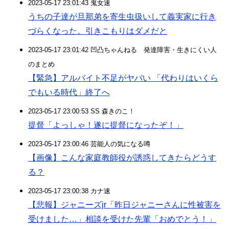
2023-05-17 23:01:43 鬼女速
うちの子達が旦那弟を寄生虫扱いして義実家に行き
づらくなった。引きこもりはダメだと
2023-05-17 23:01:42 凹凸ちゃんねる 発達障害・生きにくい人
のまとめ
【緊急】アルバイト不足がヤバい 「代わりはいくら
でもいる時代」終了へ
2023-05-17 23:00:53 SS 森きのこ！
提督「よっしゃ！遂に提督になったぞ！」
2023-05-17 23:00:46 芸能人の気になる噂
【画像】こんな家庭教師役が誘惑してきたらどうす
る？
2023-05-17 23:00:38 カナ速
【悲報】ジャニーズjr「昨日ジャニーさんに性被害を
受けました…」相談を受けた先輩「おめでとう！」