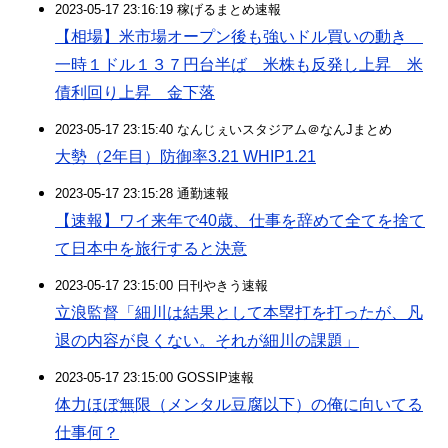
2023-05-17 23:16:19 稼げるまとめ速報
【相場】米市場オープン後も強いドル買いの動き
一時１ドル１３７円台半ば 米株も反発し上昇 米
債利回り上昇 金下落
2023-05-17 23:15:40 なんじぇいスタジアム＠なんJまとめ
大勢（2年目）防御率3.21 WHIP1.21
2023-05-17 23:15:28 通勤速報
【速報】ワイ来年で40歳、仕事を辞めて全てを捨て
て日本中を旅行すると決意
2023-05-17 23:15:00 日刊やきう速報
立浪監督「細川は結果として本塁打を打ったが、凡
退の内容が良くない。それが細川の課題」
2023-05-17 23:15:00 GOSSIP速報
体力ほぼ無限（メンタル豆腐以下）の俺に向いてる
仕事何？