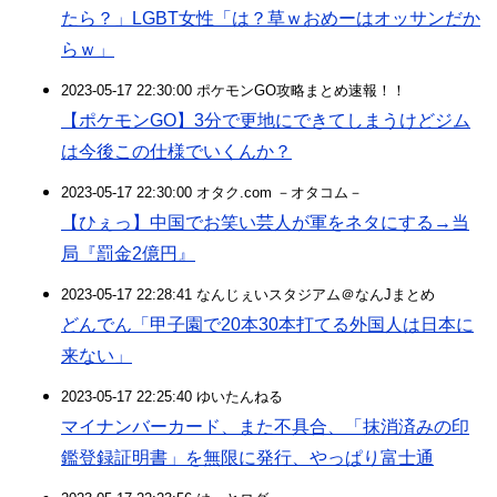
たら？」LGBT女性「は？草ｗおめーはオッサンだか
らｗ」
2023-05-17 22:30:00 ポケモンGO攻略まとめ速報！！
【ポケモンGO】3分で更地にできてしまうけどジム
は今後この仕様でいくんか？
2023-05-17 22:30:00 オタク.com －オタコム－
【ひぇっ】中国でお笑い芸人が軍をネタにする→当
局『罰金2億円』
2023-05-17 22:28:41 なんじぇいスタジアム＠なんJまとめ
どんでん「甲子園で20本30本打てる外国人は日本に
来ない」
2023-05-17 22:25:40 ゆいたんねる
マイナンバーカード、また不具合、「抹消済みの印
鑑登録証明書」を無限に発行、やっぱり富士通