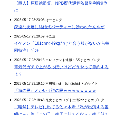
【巨人】原辰徳監督、NPB歴代通算監督勝利数9位
に
2023-05-17 23:23:08 はーとログ
疎遠な友達に結婚式パーティーに誘われたんやが
2023-05-17 23:20:59 キニ速
イケメン「181cmで49kgだけど合う服がないから毎
回特注」ﾊﾟｼｬ
2023-05-17 23:20:15 エレファント速報：SSまとめブログ
電気代ガチで上がるっぽいけどどうやって節約する
よ？
2023-05-17 23:19:10 不思議.net – 5ch(2ch)まとめサイト
『海の民』とかいう謎の民ｗｗｗｗｗｗｗｗ
2023-05-17 23:18:48 鬼女まとめログ｜生活2chまとめブログ
【唖然】テレビに出てる佐々木希『私が出演する番
組は～』俺「この子、嫁子に似てるな～」嫁「似て