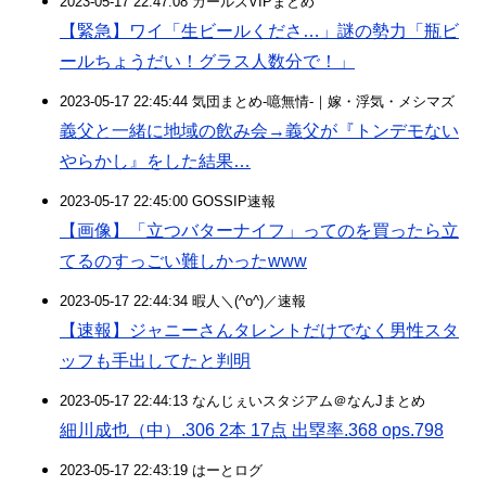
2023-05-17 22:47:08 ガールズVIPまとめ
【緊急】ワイ「生ビールくださ…」謎の勢力「瓶ビ
ールちょうだい！グラス人数分で！」
2023-05-17 22:45:44 気団まとめ-噫無情-｜嫁・浮気・メシマズ
義父と一緒に地域の飲み会→義父が『トンデモない
やらかし』をした結果…
2023-05-17 22:45:00 GOSSIP速報
【画像】「立つバターナイフ」ってのを買ったら立
てるのすっごい難しかったwww
2023-05-17 22:44:34 暇人＼(^o^)／速報
【速報】ジャニーさんタレントだけでなく男性スタ
ッフも手出してたと判明
2023-05-17 22:44:13 なんじぇいスタジアム＠なんJまとめ
細川成也（中）.306 2本 17点 出塁率.368 ops.798
2023-05-17 22:43:19 はーとログ