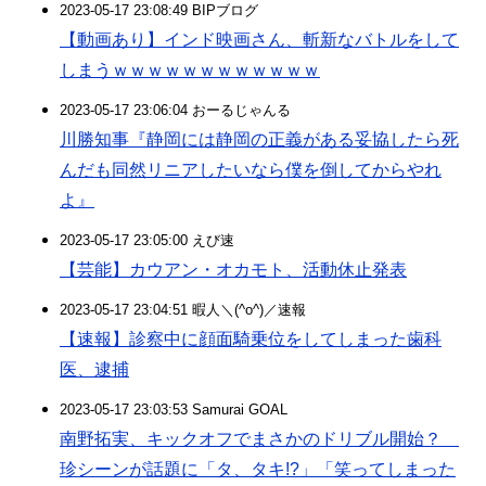
2023-05-17 23:08:49 BIPブログ
【動画あり】インド映画さん、斬新なバトルをして
しまうｗｗｗｗｗｗｗｗｗｗｗｗ
2023-05-17 23:06:04 おーるじゃんる
川勝知事『静岡には静岡の正義がある妥協したら死
んだも同然リニアしたいなら僕を倒してからやれ
よ』
2023-05-17 23:05:00 えび速
【芸能】カウアン・オカモト、活動休止発表
2023-05-17 23:04:51 暇人＼(^o^)／速報
【速報】診察中に顔面騎乗位をしてしまった歯科
医、逮捕
2023-05-17 23:03:53 Samurai GOAL
南野拓実、キックオフでまさかのドリブル開始？
珍シーンが話題に「タ、タキ!?」「笑ってしまった