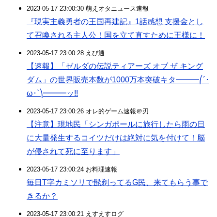
2023-05-17 23:00:30 萌えオタニュース速報
『現実主義勇者の王国再建記』1話感想 支援金とし
て召喚される主人公！国を立て直すために王様に！
2023-05-17 23:00:28 えび通
【速報】「ゼルダの伝説ティアーズ オブ ザ キング
ダム」の世界販売本数が1000万本突破キタ━━━⎛´･
ω･`⎞━━━ッ!!
2023-05-17 23:00:26 オレ的ゲーム速報＠刃
【注意】現地民「シンガポールに旅行したら雨の日
に大量発生するコイツだけは絶対に気を付けて！脳
が侵されて死に至ります」
2023-05-17 23:00:24 お料理速報
毎日T字カミソリで髭剃ってるG民、来てもらう事で
きるか？
2023-05-17 23:00:21 えすえすログ