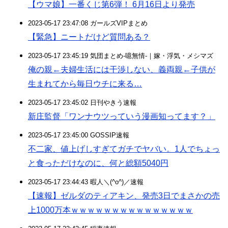
【ウマ娘】一番くじ第6弾！ 6月16日より発売
2023-05-17 23:47:08 ガールズVIPまとめ
【緊急】ニートだけど質問ある？
2023-05-17 23:45:19 気団まとめ-噫無情-｜嫁・浮気・メシマズ
俺の親←夫婦生活には干渉しない、義両親←子供が
生まれてから毎日ウチに来る…
2023-05-17 23:45:02 日刊やきう速報
新庄監督「ワンナウツっていう漫画知ってます？」
2023-05-17 23:45:00 GOSSIP速報
不二家、値上げしすぎてガチでヤバい。1人でちょっ
と食っただけなのに、何と総額5040円
2023-05-17 23:44:43 暇人＼(^o^)／速報
【速報】ゼルダのティアキン、発売3日でまさかの売
上1000万本ｗｗｗｗｗｗｗｗｗｗｗｗｗｗｗ