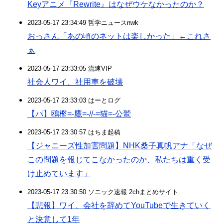
Keyアニメ『Rewrite』はなぜウケなかったのか？
2023-05-17 23:34:49 哲学ニュースnwk
おっさん「あの頃のネットは楽しかった」←これさ
ぁ
2023-05-17 23:33:05 流速VIP
社会人ワイ、社用車を破壊
2023-05-17 23:33:03 はーとログ
【パ】鴎檻=-鷹=-//-=猫=-公鷲
2023-05-17 23:30:57 はちま起稿
【ジャニーズ性加害問題】NHK桑子真帆アナ「なぜ
この問題を報じてこなかったのか、私たちは重く受
け止めています」
2023-05-17 23:30:50 ソニック速報 2chまとめサイト
【悲報】ワイ、会社を辞めてYouTubeで生きていく
と決意して1年