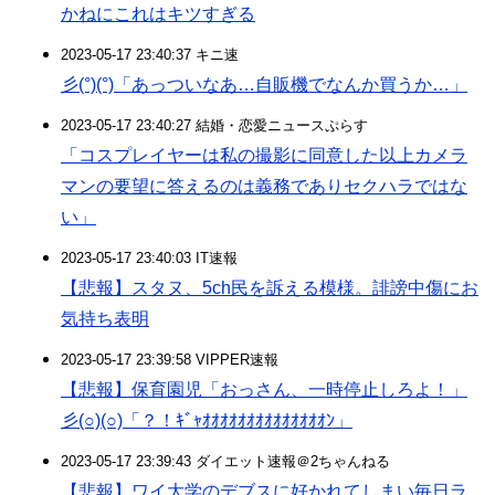
かねにこれはキツすぎる
2023-05-17 23:40:37 キニ速
彡(°)(°)「あっついなあ…自販機でなんか買うか…」
2023-05-17 23:40:27 結婚・恋愛ニュースぷらす
「コスプレイヤーは私の撮影に同意した以上カメラ
マンの要望に答えるのは義務でありセクハラではな
い」
2023-05-17 23:40:03 IT速報
【悲報】スタヌ、5ch民を訴える模様。誹謗中傷にお
気持ち表明
2023-05-17 23:39:58 VIPPER速報
【悲報】保育園児「おっさん、一時停止しろよ！」
彡(○)(○)「？！ｷﾞｬｵｵｵｵｵｵｵｵｵｵｵｵｵｵﾝ」
2023-05-17 23:39:43 ダイエット速報＠2ちゃんねる
【悲報】ワイ大学のデブスに好かれてしまい毎日ラ