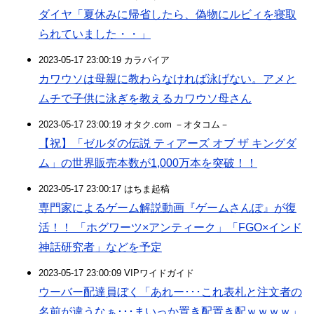
ダイヤ「夏休みに帰省したら、偽物にルビィを寝取
られていました・・」
2023-05-17 23:00:19 カラパイア
カワウソは母親に教わらなければ泳げない。アメと
ムチで子供に泳ぎを教えるカワウソ母さん
2023-05-17 23:00:19 オタク.com －オタコム－
【祝】「ゼルダの伝説 ティアーズ オブ ザ キングダ
ム」の世界販売本数が1,000万本を突破！！
2023-05-17 23:00:17 はちま起稿
専門家によるゲーム解説動画『ゲームさんぽ』が復
活！！ 「ホグワーツ×アンティーク」「FGO×インド
神話研究者」などを予定
2023-05-17 23:00:09 VIPワイドガイド
ウーバー配達員ぼく「あれー･･･これ表札と注文者の
名前が違うなぁ･･･まいっか置き配置き配ｗｗｗｗ」