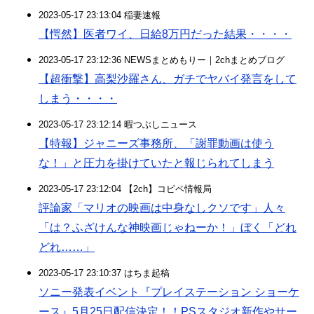
2023-05-17 23:13:04 稲妻速報
【愕然】医者ワイ、日給8万円だった結果・・・・
2023-05-17 23:12:36 NEWSまとめもりー｜2chまとめブログ
【超衝撃】高梨沙羅さん、ガチでヤバイ発言をして
しまう・・・・
2023-05-17 23:12:14 暇つぶしニュース
【特報】ジャニーズ事務所、「謝罪動画は使う
な！」と圧力を掛けていたと報じられてしまう
2023-05-17 23:12:04 【2ch】コピペ情報局
評論家「マリオの映画は中身なしクソです」人々
「は？ふざけんな神映画じゃねーか！」ぼく「どれ
どれ……」
2023-05-17 23:10:37 はちま起稿
ソニー発表イベント『プレイステーション ショーケ
ース』5月25日配信決定！！PSスタジオ新作やサー