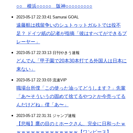
○○ 横浜○○○○○ 阪神○○○○○○○○○
2023-05-17 22:33:41 Samurai GOAL
遠藤航は残留争いのシュトゥットガルトでは役不
足？ ドイツ紙の記者が指摘「彼はすべてができるプ
レーヤー」
2023-05-17 22:33:13 日刊やきう速報
どんでん「甲子園で20本30本打てる外国人は日本に
来ない」
2023-05-17 22:33:03 流速VIP
職場台所僕「この使った油ってどうします？」先輩
「あ〜そういうの固めて捨てるやつとか今売ってる
んだけどね」僕「あ〜」
2023-05-17 22:31:31 ジャンプ速報
【悲報】鷹の目のミホークさん、完全に日和ったｗ
ｗｗｗｗｗｗｗｗｗｗｗｗｗ【ワンピース】