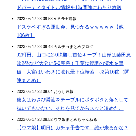
ドパーティタイトル情報を1時間強にわたり放送
2023-05-17 23:09:53 VIPPER速報
ドスケベすぎる運動会、見つかるｗｗｗｗｗ【他
106枚】
2023-05-17 23:09:48 カルチョまとめブログ
J2町田、山口に2-0快勝し首位キープ！山形は藤田息
吹2発など大分に5-0完勝！千葉は復調の清水を撃
破！大宮はいわきに敗れ最下位転落 J2第16節（関
連まとめ）
2023-05-17 23:09:04 おうち速報
彼女はわさび醤油をテーブルにポタポタと落として
拭いてもいない。それを見てからスッと冷めた。
2023-05-17 23:08:52 ウマ娘まとめちゃんねる
【ウマ娘】明日はガチャ予告です 誰が来るかな？