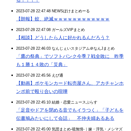
る！！！！
2023-07-28 22:47:48 NEWSぽけまとめーる
【朗報】蚊、絶滅ｗｗｗｗｗｗｗｗｗｗｗｗ
2023-07-28 22:47:08 ガールズVIPまとめ
【相談】どうしたら人に好かれるんだろう？
2023-07-28 22:46:03 なんじぇいスタジアム＠なんJまとめ
「鷹の祭典」でソフトバンク今季７戦全敗に 昨季
も１勝１４敗の「災典」
2023-07-28 22:45:56 えび通
【動画】ポケモンカード転売屋さん、アカチャンホ
ンポ前で殴り合いの喧嘩
2023-07-28 22:45:10 結婚・恋愛ニュースぷらす
「足音やドアを閉める音でもイラつく」「子どもを
伝書鳩みたいにして会話」 不仲夫婦あるある
2023-07-28 22:45:00 気団まとめ-噫無情-｜嫁・浮気・メシマズ