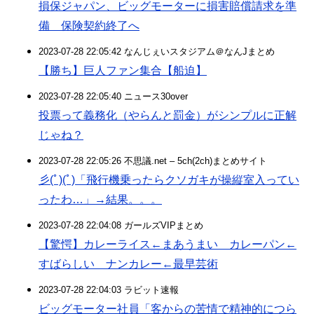
損保ジャパン、ビッグモーターに損害賠償請求を準
備 保険契約終了へ
2023-07-28 22:05:42 なんじぇいスタジアム＠なんJまとめ
【勝ち】巨人ファン集合【船迫】
2023-07-28 22:05:40 ニュース30over
投票って義務化（やらんと罰金）がシンプルに正解
じゃね？
2023-07-28 22:05:26 不思議.net – 5ch(2ch)まとめサイト
彡(ﾟ)(ﾟ)「飛行機乗ったらクソガキが操縦室入ってい
ったわ…」→結果。。。
2023-07-28 22:04:08 ガールズVIPまとめ
【驚愕】カレーライス←まあうまい カレーパン←
すばらしい ナンカレー←最早芸術
2023-07-28 22:04:03 ラビット速報
ビッグモーター社員「客からの苦情で精神的につら