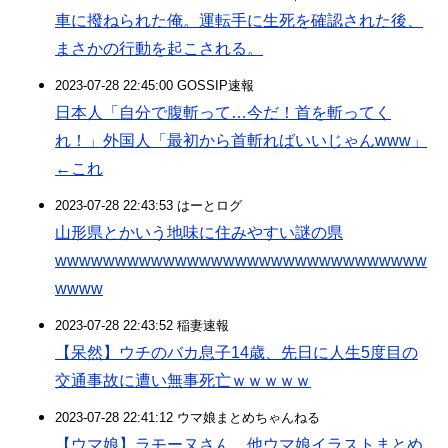
車に撥ねられた俺。運転手に生死を確認された後、
まさかの行動を起こされる。
2023-07-28 22:45:00 GOSSIP速報
日本人「自分で腹斬って…今だ！首を斬ってく
れ！」外国人「最初から首斬ればいいじゃんwww」
←これ
2023-07-28 22:43:53 はーとログ
山形県とかいう地味に住みやすい謎の県
wwwwwwwwwwwwwwwwwwwwwwwwwwwwwww
wwww
2023-07-28 22:43:52 稲妻速報
【呆然】ウチのバカ息子14歳、先日に人生5度目の
交通事故に遭い無事死亡ｗｗｗｗｗ
2023-07-28 22:41:12 ウマ娘まとめちゃんねる
【ウマ娘】ラモーヌさん 他ウマ娘イラストまとめ