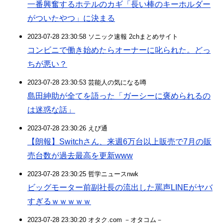
一番興奮するホテルのカギ「長い棒のキーホルダー
がついたやつ」に決まる
2023-07-28 23:30:58 ソニック速報 2chまとめサイト
コンビニで働き始めたらオーナーに叱られた。どっ
ちが悪い？
2023-07-28 23:30:53 芸能人の気になる噂
島田紳助が全てを語った「ガーシーに褒められるの
は迷惑な話」
2023-07-28 23:30:26 えび通
【朗報】Switchさん、来週6万台以上販売で7月の販
売台数が過去最高を更新www
2023-07-28 23:30:25 哲学ニュースnwk
ビッグモーター前副社長の流出した罵声LINEがヤバ
すぎるｗｗｗｗｗ
2023-07-28 23:30:20 オタク.com －オタコム－