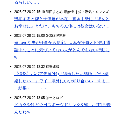
るらしい……
2023-07-28 22:15:19 気団まとめ-噫無情-｜嫁・浮気・メシマズ
帰宅すると嫁と子供達が不在。置き手紙に『彼女と
お幸せに』とだけ。もちろん俺には彼女はいない…
2023-07-28 22:15:00 GOSSIP速報
嫁Loveな夫が仕事から帰宅。→私が実母とビデオ通
話中なことに気づいてない夫がとんでもない行動に
w
2023-07-28 22:13:32 稲妻速報
【愕然】ババア先輩(44)「結婚したい結婚したい結
婚したい！」ワイ「県外にいい知り合いいますよ」
→結果・・・・・
2023-07-28 22:13:05 はーとログ
ドカタやけど今日スポーツドリンク3.5ℓ、お茶1.5ℓ飲
んだわｗ