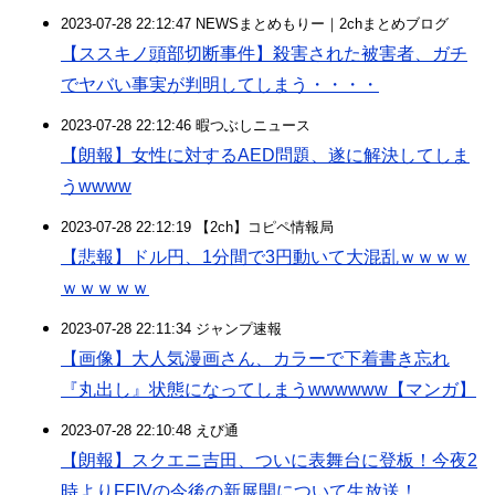
2023-07-28 22:12:47 NEWSまとめもりー｜2chまとめブログ
【ススキノ頭部切断事件】殺害された被害者、ガチ
でヤバい事実が判明してしまう・・・・
2023-07-28 22:12:46 暇つぶしニュース
【朗報】女性に対するAED問題、遂に解決してしま
うwwww
2023-07-28 22:12:19 【2ch】コピペ情報局
【悲報】ドル円、1分間で3円動いて大混乱ｗｗｗｗ
ｗｗｗｗｗ
2023-07-28 22:11:34 ジャンプ速報
【画像】大人気漫画さん、カラーで下着書き忘れ
『丸出し』状態になってしまうwwwwww【マンガ】
2023-07-28 22:10:48 えび通
【朗報】スクエニ吉田、ついに表舞台に登板！今夜2
時よりFFIVの今後の新展開について生放送！