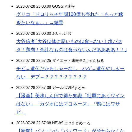
2023-07-28 23:00:00 GOSSIP速報
グリコ「ドロリッチ年間100億も売れた！もっと稼
ぎたいなぁ…」→結果
2023-07-28 23:00:00 おいしいお
大谷信者｢大谷は体に悪いものは食べない！塩パス
タ！鶏肉！余計なものは食べないんだああああ！！｣
2023-07-28 22:57:25 ダイエット速報＠2ちゃんねる
チビ→遺伝だからしゃーなし ハゲ→遺伝やしゃー
ない デブ→？？？？？？？？？
2023-07-28 22:57:08 ガールズVIPまとめ
【漫画】美味しんぼで得た知識「牡蠣にあうワイン
はない」「カツオにはマヨネーズ」「鴨にはワサ
ビ」
2023-07-28 22:57:08 NEWSぽけまとめーる
【衝撃】パソコンの『パスワード』が分からなくな