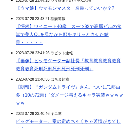
2023-07-28 23:44:25 ウマ娘まとめちゃんねる
【ウマ娘】ウマモンマスター名乗っていいか？?
2023-07-28 23:43:21 稲妻速報
【愕然】ワイニート40歳、スーツ姿で高層ビルの食
堂で美人OLを見ながら顔をキリッとさせた結
果・・・・・
2023-07-28 23:41:26 ラビット速報
【画像】ビッモグーター副社長「教育教育教育教育
教育教育死刑死刑死刑死刑死刑死刑」
2023-07-28 23:40:55 はちま起稿
【朗報】『ガンダムトライヴ』さん、ついに”1那由
多（10の72乗）”ダメージ与えるキャラ実装ｗｗｗｗ
ｗｗ
2023-07-28 23:40:46 キニ速
ビッグモーター、案の定めちゃくちゃ苦情がきてし