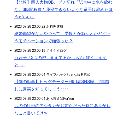
【悲報】巨人大物OB、ブチ切れ「試合中に水を飲む
な。3時間程度も我慢できないような選手は辞めたほ
うがいい」
2023-07-28 23:00:22 お料理速報
結婚願望がないやつって、受験とか就活とかどうい
うモチベーションで頑張った？
2023-07-28 23:00:19 えすえすログ
百合子「3つの密、覚えてるかしら?」ぼく「ええ
と..」
2023-07-28 23:00:04 ライフハックちゃんねる弐式
【例の動画】ビッグモーター利用者SNS民、2年越
しに真実を知ってしまう‥‥
2023-07-28 23:00:04 ああ言えばForYou
もののけ姫のアシタカがお前らだった時にありがち
なこと書いてけｗ