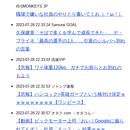
作/2MONKEYS.JP
職場で嫌いな社員のやりとり書いてくお（ ＾ω＾）
2023-07-28 22:33:24 Samurai GOAL
久保建英「そばで多くを学んで成長できた」、デ・
ブライネ「最高の選手の1人」…引退のシルバへ別れ
の言葉
2023-07-28 22:33:03 流速VIP
【悲報】ワイ体重120kg、ガチでお前らとお別れの
もよう
2023-07-28 22:31:53 ジャンプ速報
【悲報】ハンコック>英雄ガープという格付け決定ｗ
ｗｗｗｗｗｗｗｗ【ワンピース】
2023-07-28 22:30:57 オタク.com －オタコム－
【動画】ビックモーター上司「おい！Googleに撮ら
れてんぞ！」社員「えっ？」→ 結果ｗｗｗ