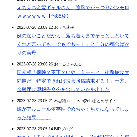
えちえち金髪ギャルさん、強風でがっつりパンモロ
ｗｗｗｗｗｗ【他85枚】
2023-07-28 23:09:12 おうち速報
例のないことだから、落ち着くまでそっとしといて
くれと言っても「でもでも～！」と自分の都合ばか
りの実母。
2023-07-28 23:06:26 おーるじゃんる
国交相「保険？不正？いや、えーっと、街路樹は大
問題だ！特定できれば損害賠償請求する！」一方、
金融庁は即報告命令を出していたを出した
2023-07-28 23:05:21 不思議.net – 5ch(2ch)まとめサイト
嫁がアルコール依存性でめちゃくちゃになってしま
った結果。。。
2023-07-28 23:05:14 BIPブログ