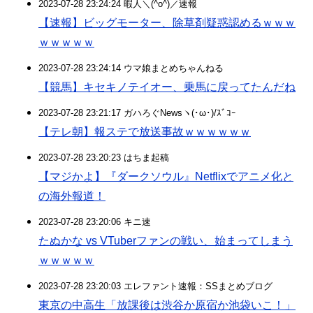
2023-07-28 23:24:24 暇人＼(^o^)／速報
【速報】ビッグモーター、除草剤疑惑認めるｗｗｗ
ｗｗｗｗｗ
2023-07-28 23:24:14 ウマ娘まとめちゃんねる
【競馬】キセキノテイオー、乗馬に戻ってたんだね
2023-07-28 23:21:17 ガハろぐNewsヽ(･ω･)/ｽﾞｺｰ
【テレ朝】報ステで放送事故ｗｗｗｗｗｗ
2023-07-28 23:20:23 はちま起稿
【マジかよ】『ダークソウル』Netflixでアニメ化と
の海外報道！
2023-07-28 23:20:06 キニ速
たぬかな vs VTuberファンの戦い、始まってしまう
ｗｗｗｗｗ
2023-07-28 23:20:03 エレファント速報：SSまとめブログ
東京の中高生「放課後は渋谷か原宿か池袋いこ！」