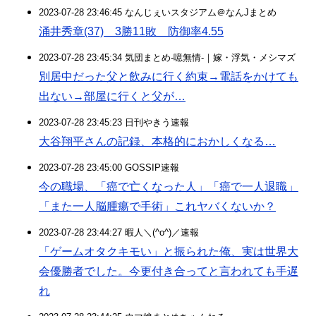
2023-07-28 23:46:45 なんじぇいスタジアム＠なんJまとめ
涌井秀章(37) 3勝11敗 防御率4.55
2023-07-28 23:45:34 気団まとめ-噫無情-｜嫁・浮気・メシマズ
別居中だった父と飲みに行く約束→電話をかけても
出ない→部屋に行くと父が…
2023-07-28 23:45:23 日刊やきう速報
大谷翔平さんの記録、本格的におかしくなる…
2023-07-28 23:45:00 GOSSIP速報
今の職場、「癌で亡くなった人」「癌で一人退職」
「また一人脳腫瘍で手術」これヤバくないか？
2023-07-28 23:44:27 暇人＼(^o^)／速報
「ゲームオタクキモい」と振られた俺、実は世界大
会優勝者でした。今更付き合ってと言われても手遅
れ