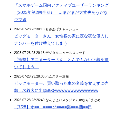
「スマホゲーム国内アクティブユーザーランキング
（2023年第2四半期）」…まだまだ大丈夫そうだな
ウマ娘
2023-07-28 23:30:13 もみあげチャ～シュ～
ビッグモーターさん、女性客の家に夜な夜な侵入し
ナンバーを付け替えてしまう
2023-07-28 23:29:18 デジタルニューススレッド
【衝撃】アニメーターさん、とんでもない下着を描
いてしまう…
2023-07-28 23:28:36 ハムスター速報
ビッグモーター、買い取った車の名義を変えずに売
却→名義客に出頭命令wwwwwwwwwwwwww
2023-07-28 23:26:49 なんじぇいスタジアム＠なんJまとめ
【7/28】オ==ロ====ソ==/==楽===-西==日