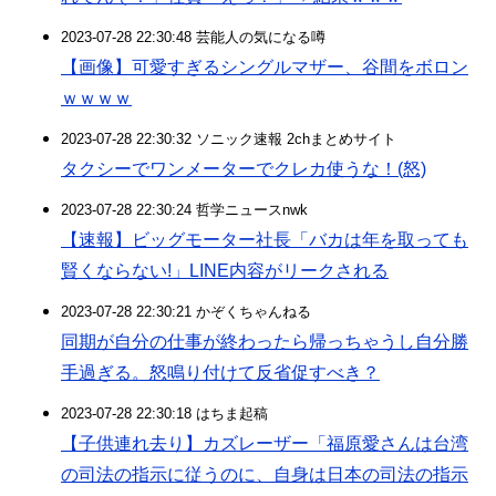
2023-07-28 22:30:48 芸能人の気になる噂
【画像】可愛すぎるシングルマザー、谷間をボロン
ｗｗｗｗ
2023-07-28 22:30:32 ソニック速報 2chまとめサイト
タクシーでワンメーターでクレカ使うな！(怒)
2023-07-28 22:30:24 哲学ニュースnwk
【速報】ビッグモーター社長「バカは年を取っても
賢くならない!」LINE内容がリークされる
2023-07-28 22:30:21 かぞくちゃんねる
同期が自分の仕事が終わったら帰っちゃうし自分勝
手過ぎる。怒鳴り付けて反省促すべき？
2023-07-28 22:30:18 はちま起稿
【子供連れ去り】カズレーザー「福原愛さんは台湾
の司法の指示に従うのに、自身は日本の司法の指示