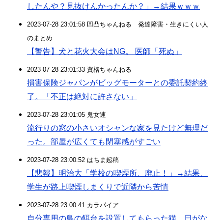
したんや？見抜けんかったんか？」→結果ｗｗｗ
2023-07-28 23:01:58 凹凸ちゃんねる 発達障害・生きにくい人
のまとめ
【警告】犬と花火大会はNG。 医師「死ぬ」
2023-07-28 23:01:33 資格ちゃんねる
損害保険ジャパンがビッグモーターとの委託契約終
了。「不正は絶対に許さない」
2023-07-28 23:01:05 鬼女速
流行りの窓の小さいオシャンな家を見たけど無理だ
った。部屋が広くても閉塞感がすごい
2023-07-28 23:00:52 はちま起稿
【悲報】明治大「学校の喫煙所、廃止！」→結果、
学生が路上喫煙しまくりで近隣から苦情
2023-07-28 23:00:41 カラパイア
自分専用の鳥の餌台を設置してもらった猫。日がな