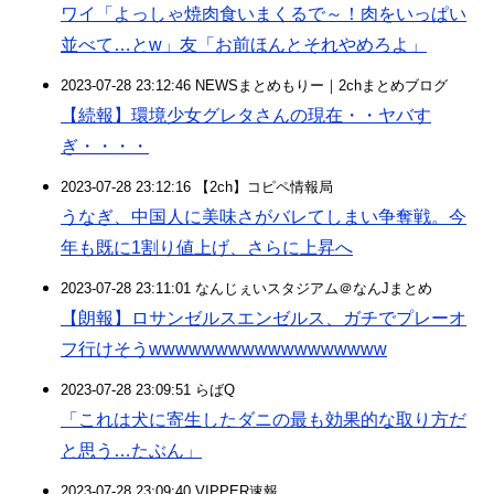
ワイ「よっしゃ焼肉食いまくるで～！肉をいっぱい
並べて…とw」友「お前ほんとそれやめろよ」
2023-07-28 23:12:46 NEWSまとめもりー｜2chまとめブログ
【続報】環境少女グレタさんの現在・・ヤバす
ぎ・・・・
2023-07-28 23:12:16 【2ch】コピペ情報局
うなぎ、中国人に美味さがバレてしまい争奪戦。今
年も既に1割り値上げ、さらに上昇へ
2023-07-28 23:11:01 なんじぇいスタジアム＠なんJまとめ
【朗報】ロサンゼルスエンゼルス、ガチでプレーオ
フ行けそうwwwwwwwwwwwwwwwwww
2023-07-28 23:09:51 らばQ
「これは犬に寄生したダニの最も効果的な取り方だ
と思う…たぶん」
2023-07-28 23:09:40 VIPPER速報