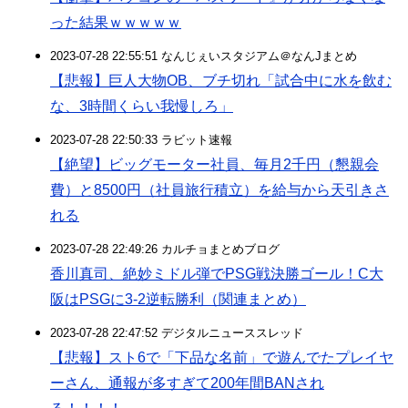
った結果ｗｗｗｗｗ
2023-07-28 22:55:51 なんじぇいスタジアム＠なんJまとめ
【悲報】巨人大物OB、ブチ切れ「試合中に水を飲む
な、3時間くらい我慢しろ」
2023-07-28 22:50:33 ラビット速報
【絶望】ビッグモーター社員、毎月2千円（懇親会
費）と8500円（社員旅行積立）を給与から天引きさ
れる
2023-07-28 22:49:26 カルチョまとめブログ
香川真司、絶妙ミドル弾でPSG戦決勝ゴール！C大
阪はPSGに3-2逆転勝利（関連まとめ）
2023-07-28 22:47:52 デジタルニューススレッド
【悲報】スト6で「下品な名前」で遊んでたプレイヤ
ーさん、通報が多すぎて200年間BANされ