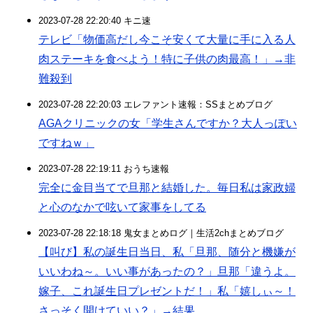
2023-07-28 22:20:40 キニ速
テレビ「物価高だし今こそ安くて大量に手に入る人
肉ステーキを食べよう！特に子供の肉最高！」→非
難殺到
2023-07-28 22:20:03 エレファント速報：SSまとめブログ
AGAクリニックの女「学生さんですか？大人っぽい
ですねｗ」
2023-07-28 22:19:11 おうち速報
完全に金目当てで旦那と結婚した。毎日私は家政婦
と心のなかで呟いて家事をしてる
2023-07-28 22:18:18 鬼女まとめログ｜生活2chまとめブログ
【叫び】私の誕生日当日、私「旦那、随分と機嫌が
いいわね～。いい事があったの？」旦那「違うよ。
嫁子、これ誕生日プレゼントだ！」私「嬉しぃ～！
さっそく開けていい？」→結果