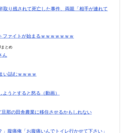
間半取り残されて死亡した事件、両親「相手が連れて
トファイトが始まるｗｗｗｗｗｗｗ
んJまとめ
さん
まい詰むｗｗｗｗ
しようとすると怒る（動画）
けど旦那の田舎農業に移住させるかもしれない
？」腹痛俺「お腹痛いんでトイレ行かせて下さい」