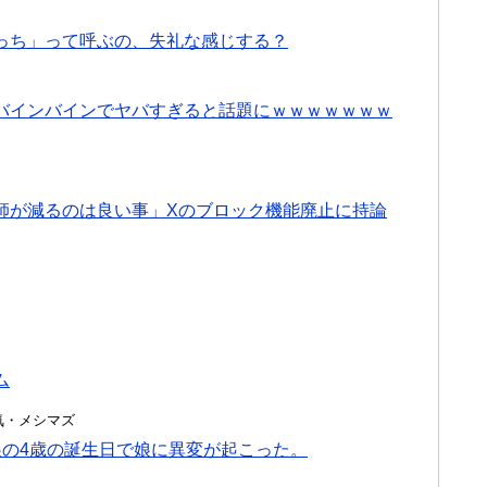
っち」って呼ぶの、失礼な感じする？
バインバインでヤバすぎると話題にｗｗｗｗｗｗｗ
師が減るのは良い事」Xのブロック機能廃止に持論
ム
・浮気・メシマズ
娘の4歳の誕生日で娘に異変が起こった。