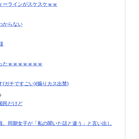
ィーラインがスケスケｗｗ
わからない
様
ったｗｗｗｗｗｗｗ
ガチですごい)(煽りカス出禁)
ト
国民だけど
員。同期女子が「私の聞いた話と違う」と言い出し