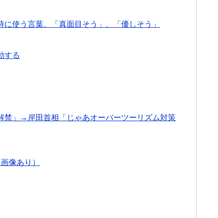
時に使う言葉、「真面目そう」、「優しそう」
動する
解禁」→岸田首相「じゃあオーバーツーリズム対策
※画像あり）