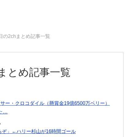
7日の2chまとめ記事一覧
chまとめ記事一覧
・サー・クロコダイル（懸賞金19億6500万ベリー）
た…
る
るぞ」←ハリー杉山が16時間ゴール