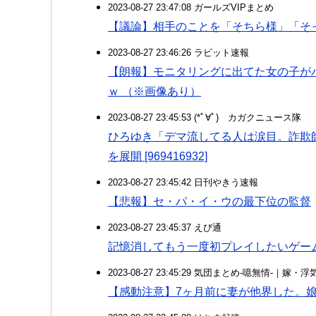
2023-08-27 23:47:08 ガールズVIPまとめ
【議論】相手のことを「そちら様」「そ
2023-08-27 23:46:26 ラビット速報
【朗報】モニタリングに出てた女の子が
ｗ （※画像あり）
2023-08-27 23:45:53 (*ﾟ∀ﾟ)ゞカガクニュース隊
ひろゆき「デマ流してる人は涙目。詐欺
を展開 [969416932]
2023-08-27 23:45:42 日刊やきう速報
【悲報】セ・パ・イ・ウの最下位の監督
2023-08-27 23:45:37 えび通
記憶消してもう一度初プレイしたいゲー
2023-08-27 23:45:29 気団まとめ-噫無情-｜嫁
【感動注意】7ヶ月前に妻が他界した。