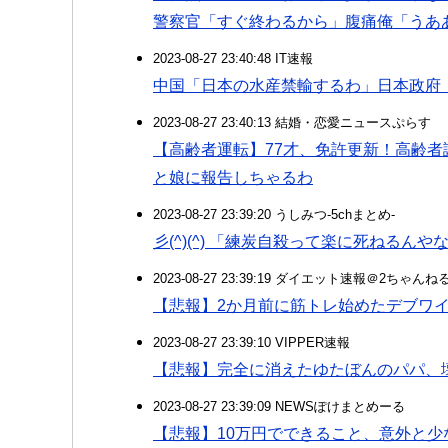
警察官「すぐ終わるから」腹痛俺「うあ
2023-08-27 23:40:48 IT速報
中国「日本の水産禁輸するわ」日本政府
2023-08-27 23:40:13 結婚・恋愛ニュースぷらす
【高齢者運転】77才、免許更新！高齢
と娘に報告しちゃるわ
2023-08-27 23:39:20 うしみつ-5chまとめ-
彡(^)(^) 「練炭自殺って楽に死ねる
2023-08-27 23:39:19 ダイエット速報＠2ちゃんね
【悲報】2か月前に筋トレ始めたデブワ
2023-08-27 23:39:10 VIPPER速報
【悲報】完全に消えたゆたぼんのパパ、
2023-08-27 23:39:09 NEWSぽけまとめーる
【悲報】10万円でできること、意外と少