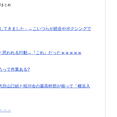
んJまとめ
をしてきました」←こいつらが総合やボクシングで
と思われる行動→『これ』だったｗｗｗｗｗ
ろって作業ある?
代目山口組と稲川会の最高幹部が揃って「横浜入
・・・