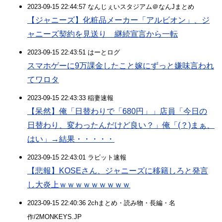
2023-09-15 22:44:57 なんじぇいスタジアム＠なんJまとめ
【ジャニーズ】化粧品メーカー「アルビオン」、ジ
ャニーズ契約を見送り 継続宣言から一転
2023-09-15 22:43:51 はーとログ
スマホゲーに9万課金したこと嫁にずっと嫌味言われ
てワロタ
2023-09-15 22:43:33 稲妻速報
【呆然】俺「日替わりで「680円」」店員「今日の
日替わり、変わったんだけど良い？」俺「(？)まぁ、
はい」→結果・・・・・
2023-09-15 22:43:01 ラビット速報
【悲報】KOSEさん、ジャニーズに移籍しろと発言
し大炎上ｗｗｗｗｗｗｗｗｗ
2023-09-15 22:40:36 2chまとめ・読み物・長編・名
作/2MONKEYS.JP