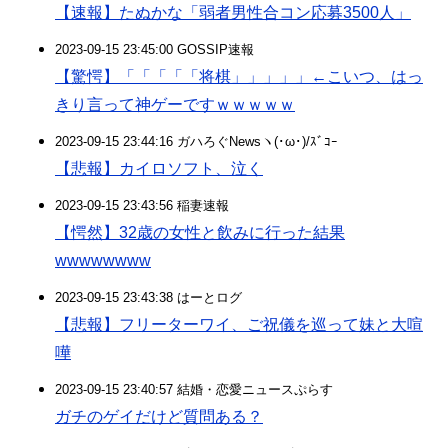
【速報】たぬかな「弱者男性合コン応募3500人」
2023-09-15 23:45:00 GOSSIP速報
【驚愕】「「「「「将棋」」」」」←こいつ、はっ
きり言って神ゲーですｗｗｗｗｗ
2023-09-15 23:44:16 ガハろぐNewsヽ(･ω･)/ｽﾞｺｰ
【悲報】カイロソフト、泣く
2023-09-15 23:43:56 稲妻速報
【愕然】32歳の女性と飲みに行った結果
wwwwwwww
2023-09-15 23:43:38 はーとログ
【悲報】フリーターワイ、ご祝儀を巡って妹と大喧
嘩
2023-09-15 23:40:57 結婚・恋愛ニュースぷらす
ガチのゲイだけど質問ある？