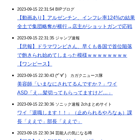
2023-09-15 22:31:54 BIPブログ
【動画あり】アルゼンチン、インフレ率124%の結果
全土で集団略奪が横行→店主がショットガンで応戦
2023-09-15 22:31:35 ジャンプ速報
【悲報】ドラマワンピさん、早くも各国で首位陥落
で飽きられ始めてしまった模様ｗｗｗｗｗｗｗｗ
【ワンピース】
2023-09-15 22:30:43 (*ﾟ∀ﾟ)ゞカガクニュース隊
美容師「いまなにされてるんですか？」ワイ
ASD「え…髪切ってもらってますけど…」
2023-09-15 22:30:36 ソニック速報 2chまとめサイト
ワイ「退職します！！」（止められるやろなぁ）課
長「ええで」部長「ええで」
2023-09-15 22:30:34 芸能人の気になる噂