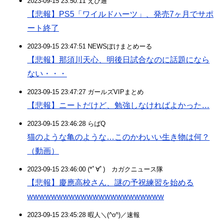
2023-09-15 23:50:11 えび通
【悲報】PS5「ワイルドハーツ」、発売7ヶ月でサポ
ート終了
2023-09-15 23:47:51 NEWSぽけまとめーる
【悲報】那須川天心、明後日試合なのに話題になら
ない・・・
2023-09-15 23:47:27 ガールズVIPまとめ
【悲報】ニートだけど、勉強しなければよかった…
2023-09-15 23:46:28 らばQ
猫のような亀のような…このかわいい生き物は何？
（動画）
2023-09-15 23:46:00 (*ﾟ∀ﾟ)ゞカガクニュース隊
【悲報】慶應高校さん、謎の予祝練習を始める
wwwwwwwwwwwwwwwwwwwwwww
2023-09-15 23:45:28 暇人＼(^o^)／速報