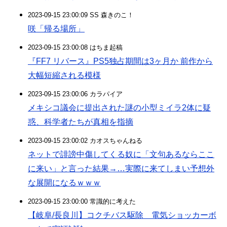
2023-09-15 23:00:09 SS 森きのこ！
咲「帰る場所」
2023-09-15 23:00:08 はちま起稿
『FF7 リバース』PS5独占期間は3ヶ月か 前作から
大幅短縮される模様
2023-09-15 23:00:06 カラパイア
メキシコ議会に提出された謎の小型ミイラ2体に疑
惑、科学者たちが真相を指摘
2023-09-15 23:00:02 カオスちゃんねる
ネットで誹謗中傷してくる奴に「文句あるならここ
に来い」と言った結果→…実際に来てしまい予想外
な展開になるｗｗｗ
2023-09-15 23:00:00 常識的に考えた
【岐阜/長良川】コクチバス駆除 電気ショッカーボ