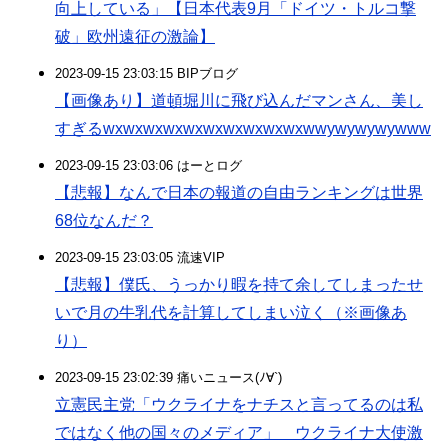
向上している」【日本代表9月「ドイツ・トルコ撃
破」欧州遠征の激論】
2023-09-15 23:03:15 BIPブログ
【画像あり】道頓堀川に飛び込んだマンさん、美し
すぎるwxwxwxwxwxwxwxwxwxwxwwywywywywww
2023-09-15 23:03:06 はーとログ
【悲報】なんで日本の報道の自由ランキングは世界
68位なんだ？
2023-09-15 23:03:05 流速VIP
【悲報】僕氏、うっかり暇を持て余してしまったせ
いで月の牛乳代を計算してしまい泣く（※画像あ
り）
2023-09-15 23:02:39 痛いニュース(ﾉ∀`)
立憲民主党「ウクライナをナチスと言ってるのは私
ではなく他の国々のメディア」 ウクライナ大使激