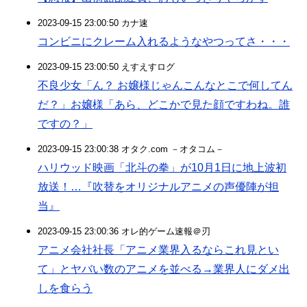
2023-09-15 23:00:50 カナ速
コンビニにクレーム入れるようなやつってさ・・・
2023-09-15 23:00:50 えすえすログ
不良少女「ん？ お嬢様じゃんこんなとこで何してん
だ？」お嬢様「あら、どこかで見た顔ですわね。誰
ですの？」
2023-09-15 23:00:38 オタク.com －オタコム－
ハリウッド映画「北斗の拳」が10月1日に地上波初
放送！…『吹替をオリジナルアニメの声優陣が担
当』
2023-09-15 23:00:36 オレ的ゲーム速報＠刃
アニメ会社社長「アニメ業界入るならこれ見とい
て」とヤバい数のアニメを並べる→業界人にダメ出
しを食らう