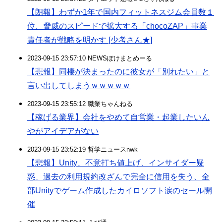
【朗報】わずか1年で国内フィットネスジム会員数１
位、脅威のスピードで拡大する「chocoZAP」事業
責任者が戦略を明かす [少考さん★]
2023-09-15 23:57:10 NEWSぽけまとめーる
【悲報】同棲が決まったのに彼女が「別れたい」と
言い出してしまうｗｗｗｗｗ
2023-09-15 23:55:12 職業ちゃんねる
【稼げる業界】会社をやめて自営業・起業したいん
やがアイデアがない
2023-09-15 23:52:19 哲学ニュースnwk
【悲報】Unity、不意打ち値上げ、インサイダー疑
惑、過去の利用規約改ざんで完全に信用を失う、全
部Unityでゲーム作成したカイロソフト涙のセール開
催