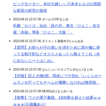
ビッグモーター、本社引越しへ 六本木ヒルズの高額
な家賃が経営の負担
2023-09-15 22:57:39 ガールズVIPまとめ
札幌「ロイズ」仙台「萩の月」東京「ひよこ」名古
屋「赤福」博多「ひよこ」大阪「」
2023-09-15 22:57:36 ダイエット速報＠2ちゃんねる
【質問】お前らが汗の臭いを消すために肌や服に使
ってる制汗剤などオススメあったら教えてくれ（外
に出ないニートはしね）
2023-09-15 22:57:28 なんじぇいスタジアム＠なんJまとめ
【悲報】巨人大物OB、岡本にブチ切れ「いくらホー
ムランを打ってもチームが優勝しなければ無意味」
2023-09-15 22:57:08 NEWSぽけまとめーる
【衝撃】ワイの電子書籍、1600冊を超えた結果ｗｗ
ｗｗｗ(※画像あり)