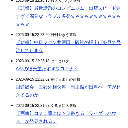
2023-09-15 22:25:13 暇人＼(^o^)／速報
【悲報】最近話題のコンビニジム、出店スピード速
すぎて深刻なトラブル多発ｗｗｗｗｗｗｗｗｗｗｗ
ｗｗｗ
2023-09-15 22:23:20 日刊やきう速報
【悲報】中日ファン井戸田、阪神の胴上げを見て号
泣してしまう
2023-09-15 22:23:18 はーとログ
A型の彼氏重たすぎワロエナイ
2023-09-15 22:22:32 稼げるまとめ速報
国連総会 王毅外相欠席 副主席が出席へ 何が起
きてるのか
2023-09-15 22:21:37 くるまにあ速報
【画像】コミュ障にはツラ過ぎる「ライダーハウ
ス」が発見される…