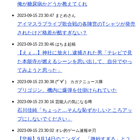
俺が糖尿病かどうか教えてくれ
2023-09-15 23:30:47 まとめさん
アイマスラブライブ歌合戦の各陣営のTシャツが発売
されたけど格差が酷すぎない？
2023-09-15 23:30:46 はちま起稿
【えぇ…】神社に放火し逮捕された男「テレビで見
た本能寺が燃えるシーンを思い出して、自分でやっ
てみようと思った」
2023-09-15 23:30:38 (*ﾟ∀ﾟ)ゞカガクニュース隊
プリゴジン、機内に爆弾を仕掛けられていた
2023-09-15 23:30:16 芸能人の気になる噂
石川佳純「ちょっと…そんな恥ずかしいところアッ
プにしないでください」
2023-09-15 23:30:02 オレ的ゲーム速報＠刃
【悲報】9月14日のニンダイ、「微妙すぎる」とユ