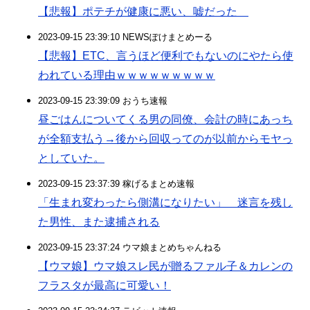
【悲報】ポテチが健康に悪い、嘘だった
2023-09-15 23:39:10 NEWSぽけまとめーる
【悲報】ETC、言うほど便利でもないのにやたら使
われている理由ｗｗｗｗｗｗｗｗｗ
2023-09-15 23:39:09 おうち速報
昼ごはんについてくる男の同僚、会計の時にあっち
が全額支払う→後から回収ってのが以前からモヤっ
としていた。
2023-09-15 23:37:39 稼げるまとめ速報
「生まれ変わったら側溝になりたい」 迷言を残し
た男性、また逮捕される
2023-09-15 23:37:24 ウマ娘まとめちゃんねる
【ウマ娘】ウマ娘スレ民が贈るファル子＆カレンの
フラスタが最高に可愛い！