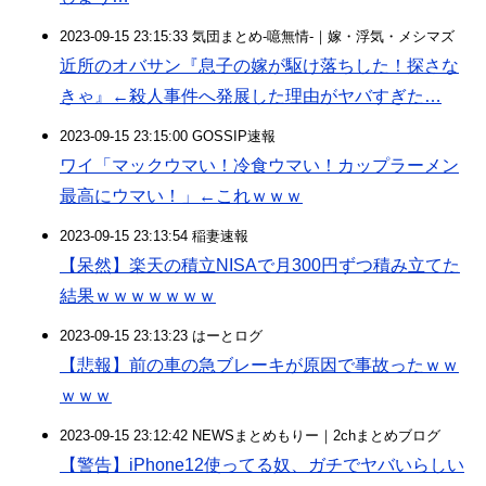
2023-09-15 23:15:33 気団まとめ-噫無情-｜嫁・浮気・メシマズ
近所のオバサン『息子の嫁が駆け落ちした！探さな
きゃ』←殺人事件へ発展した理由がヤバすぎた…
2023-09-15 23:15:00 GOSSIP速報
ワイ「マックウマい！冷食ウマい！カップラーメン
最高にウマい！」←これｗｗｗ
2023-09-15 23:13:54 稲妻速報
【呆然】楽天の積立NISAで月300円ずつ積み立てた
結果ｗｗｗｗｗｗｗ
2023-09-15 23:13:23 はーとログ
【悲報】前の車の急ブレーキが原因で事故ったｗｗ
ｗｗｗ
2023-09-15 23:12:42 NEWSまとめもりー｜2chまとめブログ
【警告】iPhone12使ってる奴、ガチでヤバいらしい