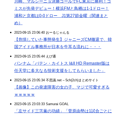
川崎、マルシーニョ決勝ゴールでFC東京に勝利！ゴ
ミスが先発デビュー！横浜FMと鳥栖は1-1ドロー！
浦和と京都は0-0ドロー J1第27節金曜（関連まと
め）
2023-09-15 23:06:40 おーるじゃんる
【危惧していた事態発生】ジャニーズCM撤退で、韓
国アイドル事務所が日本を牛耳る流れに・・・
2023-09-15 23:05:44 えび通
バンナム「バテン・カイトス I&II HD Remaster版は
任天堂に多大なる技術支援をしてもらいました」
2023-09-15 23:05:34 不思議.net – 5ch(2ch)まとめサイト
【画像】この発達障害の女の子、マジで可愛すぎる
ｗｗｗｗｗ
2023-09-15 23:03:33 Samurai GOAL
「左サイド三笘薫の功績」「菅原由勢は1試合ごとに