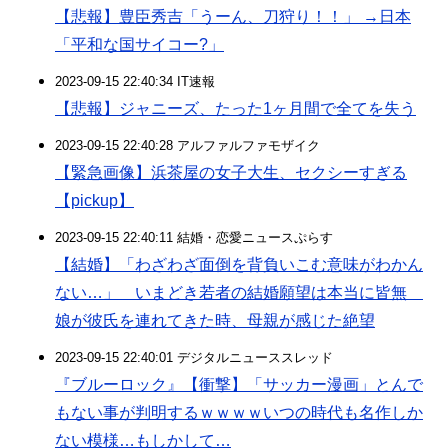
【悲報】豊臣秀吉「うーん、刀狩り！！」 →日本
「平和な国サイコー?」
2023-09-15 22:40:34 IT速報
【悲報】ジャニーズ、たった1ヶ月間で全てを失う
2023-09-15 22:40:28 アルファルファモザイク
【緊急画像】浜茶屋の女子大生、セクシーすぎる
【pickup】
2023-09-15 22:40:11 結婚・恋愛ニュースぷらす
【結婚】「わざわざ面倒を背負いこむ意味がわかん
ない…」 いまどき若者の結婚願望は本当に皆無
娘が彼氏を連れてきた時、母親が感じた絶望
2023-09-15 22:40:01 デジタルニューススレッド
『ブルーロック』【衝撃】「サッカー漫画」とんで
もない事が判明するｗｗｗｗいつの時代も名作しか
ない模様…もしかして…