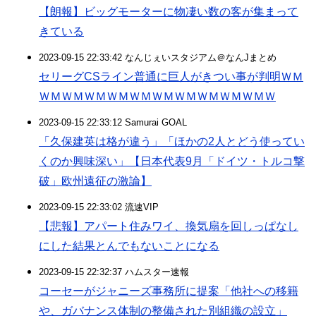
【朗報】ビッグモーターに物凄い数の客が集まって
きている
2023-09-15 22:33:42 なんじぇいスタジアム＠なんJまとめ
セリーグCSライン普通に巨人がきつい事が判明ＷＭ
ＷＭＷＭＷＭＷＭＷＭＷＭＷＭＷＭＷＭＷＭＷ
2023-09-15 22:33:12 Samurai GOAL
「久保建英は格が違う」「ほかの2人とどう使ってい
くのか興味深い」【日本代表9月「ドイツ・トルコ撃
破」欧州遠征の激論】
2023-09-15 22:33:02 流速VIP
【悲報】アパート住みワイ、換気扇を回しっぱなし
にした結果とんでもないことになる
2023-09-15 22:32:37 ハムスター速報
コーセーがジャニーズ事務所に提案「他社への移籍
や、ガバナンス体制の整備された別組織の設立」