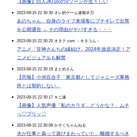
【画像】白人JK(16)のVゾーンが生々しい
2023-09-15 22:30:30 オレ的ゲーム速報＠刃
あのちゃん、自身のライブ来場客にブチギレて出禁
を公開通告 → その理由がヤバすぎる・・・
2023-09-15 22:30:20 オタク.com －オタコム－
アニメ「甘神さんちの縁結び」2024年放送決定！ア
ニメビジュアルも解禁
2023-09-15 22:30:19 まとめさん
【悲報】小池百合子「東京都としてジャニーズ事務
所とは契約しない」
2023-09-15 22:30:17 キニ速
【画像】人気声優「私のカラダ…どうかな？」ムチ
っ♡プリッ♡
2023-09-15 22:30:08 かぞくちゃんねる
夫が仕事と偽って遊びまわっていた。離婚するべき