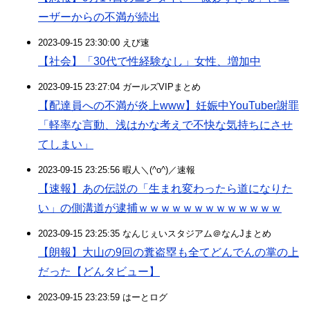
ーザーからの不満が続出
2023-09-15 23:30:00 えび速
【社会】「30代で性経験なし」女性、増加中
2023-09-15 23:27:04 ガールズVIPまとめ
【配達員への不満が炎上www】妊娠中YouTuber謝罪
「軽率な言動、浅はかな考えで不快な気持ちにさせ
てしまい」
2023-09-15 23:25:56 暇人＼(^o^)／速報
【速報】あの伝説の「生まれ変わったら道になりた
い」の側溝道が逮捕ｗｗｗｗｗｗｗｗｗｗｗｗｗ
2023-09-15 23:25:35 なんじぇいスタジアム＠なんJまとめ
【朗報】大山の9回の糞盗塁も全てどんでんの掌の上
だった【どんタビュー】
2023-09-15 23:23:59 はーとログ