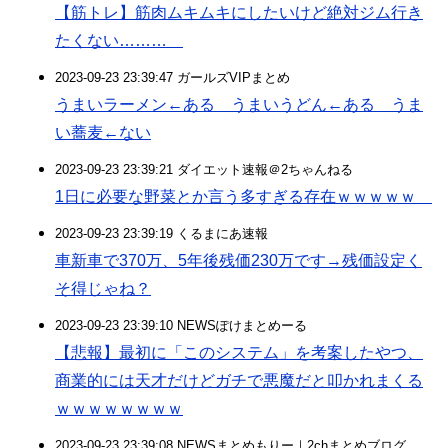
【筋トレ】筋肉ムキムキにしたいけど絶対ジム行き
たくない………
2023-09-23 23:39:47 ガールズVIPまとめ
うまいラーメン←ある うまいうどん←ある うま
い蕎麦←ない
2023-09-23 23:39:21 ダイエット速報＠2ちゃんねる
1日に必要な野菜とか言う多すぎる存在ｗｗｗｗｗ
2023-09-23 23:39:19 くるまにあ速報
車新車で370万、5年後残価230万です→残価設定く
そ得じゃね？
2023-09-23 23:39:10 NEWSぽけまとめーる
【悲報】最初に「このシステム」を考案したやつ、
商業的には天才だけどガチで悪魔だと叩かれまくる
ｗｗｗｗｗｗｗｗ
2023-09-23 23:39:08 NEWSまとめもりー｜2chまとめブログ