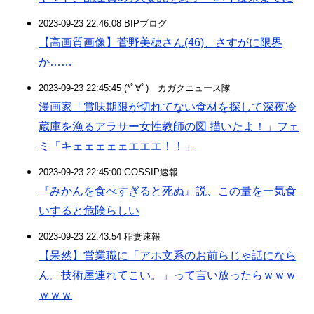
2023-09-23 22:46:08 BIPブログ
【高画質画像】菅野美穂さん(46)、さすがに限界
か……
2023-09-23 22:45:45 (*ﾟ∀ﾟ)ゞカガクニュース隊
漫画家「賞味期限が切れてない食材を探して深夜冷
蔵庫を漁るアラサー女性教師の図 描いたよ！」フェ
ミ「キェェェェェエエエ！！」
2023-09-23 22:45:00 GOSSIP速報
『みかんを食べすぎると死ぬ』説、この量を一気食
いすると危険らしい
2023-09-23 22:43:54 稲妻速報
【呆然】営業職に「アホ文系のお前らじゃ話になら
ん。技術屋連れてこい。」って言い放ったらｗｗｗ
ｗｗｗ