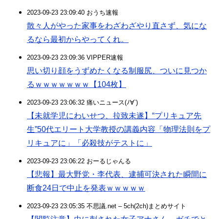
2023-09-23 23:09:40 おうち速報
散々人がやった家事をわざわざやり直さず、気にな
るなら最初からやってくれ。
2023-09-23 23:09:36 VIPPER速報
思い切り顔をうずめたくなる制服尻、ついに見つか
るｗｗｗｗｗｗｗ【104枚】
2023-09-23 23:06:32 痛いニュース(ﾉ∀`)
【未就学児にわいせつ、拉致未遂】“プリキュア先
生”50代エリート大学教授の講義内容「物理法則をプ
リキュアに」「必殺技がテストに」
2023-09-23 23:06:22 おーるじゃんる
【悲報】最大野党・李代表、逮捕可決された瞬間に
断食24日で中止を発表ｗｗｗｗｗ
2023-09-23 23:05:35 不思議.net – 5ch(2ch)まとめサイト