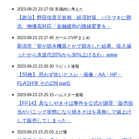
2023-09-23 23:27:56 常識的に考えた
【政治】野田佳彦元首相 経済対策、バラマキに懸
念 物価高対応「金融緩和の路線変更を」
2023-09-23 23:27:45 ガールズVIPまとめ
新潟市「皆が節水機器とかで節水した結果、収入減
ったから水道代20%から30%上げるわ」www
2023-09-23 23:26:30 ラビット速報
【55枚】 思わず吹いたスレ・画像・AA・HP・
FLASH等 その239 part1
2023-09-23 23:25:15 ハムスター速報
【FF14】具なしやきそば事件を公式が謝罪「販売担
当がパニック状態になり焼きそばを具無しで値上げ
して販売してしまった」
2023-09-23 23:25:03 えび通