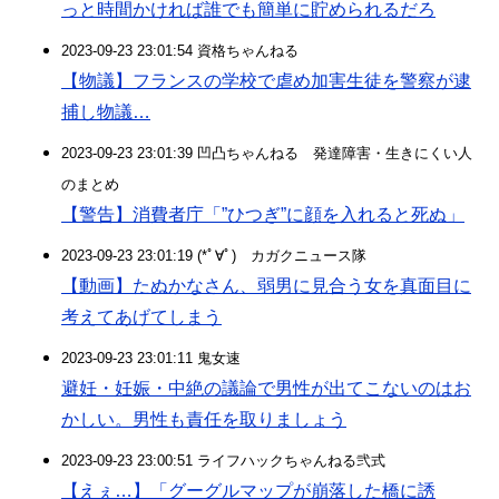
っと時間かければ誰でも簡単に貯められるだろ
2023-09-23 23:01:54 資格ちゃんねる
【物議】フランスの学校で虐め加害生徒を警察が逮
捕し物議…
2023-09-23 23:01:39 凹凸ちゃんねる 発達障害・生きにくい人
のまとめ
【警告】消費者庁「”ひつぎ”に顔を入れると死ぬ」
2023-09-23 23:01:19 (*ﾟ∀ﾟ)ゞカガクニュース隊
【動画】たぬかなさん、弱男に見合う女を真面目に
考えてあげてしまう
2023-09-23 23:01:11 鬼女速
避妊・妊娠・中絶の議論で男性が出てこないのはお
かしい。男性も責任を取りましょう
2023-09-23 23:00:51 ライフハックちゃんねる弐式
【えぇ…】「グーグルマップが崩落した橋に誘