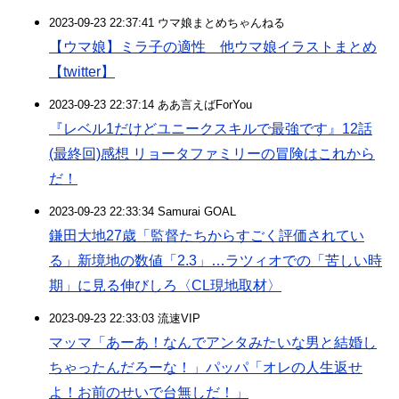
2023-09-23 22:37:41 ウマ娘まとめちゃんねる
【ウマ娘】ミラ子の適性 他ウマ娘イラストまとめ
【twitter】
2023-09-23 22:37:14 ああ言えばForYou
『レベル1だけどユニークスキルで最強です』12話
(最終回)感想 リョータファミリーの冒険はこれから
だ！
2023-09-23 22:33:34 Samurai GOAL
鎌田大地27歳「監督たちからすごく評価されてい
る」新境地の数値「2.3」…ラツィオでの「苦しい時
期」に見る伸びしろ〈CL現地取材〉
2023-09-23 22:33:03 流速VIP
マッマ「あーあ！なんでアンタみたいな男と結婚し
ちゃったんだろーな！」パッパ「オレの人生返せ
よ！お前のせいで台無しだ！」