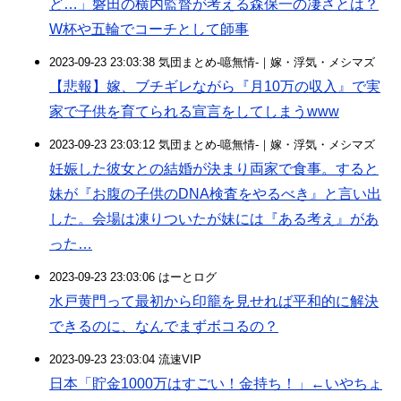
ど…」磐田の横内監督が考える森保一の凄さとは？
W杯や五輪でコーチとして師事
2023-09-23 23:03:38 気団まとめ-噫無情-｜嫁・浮気・メシマズ
【悲報】嫁、ブチギレながら『月10万の収入』で実
家で子供を育てられる宣言をしてしまうwww
2023-09-23 23:03:12 気団まとめ-噫無情-｜嫁・浮気・メシマズ
妊娠した彼女との結婚が決まり両家で食事。すると
妹が『お腹の子供のDNA検査をやるべき』と言い出
した。会場は凍りついたが妹には『ある考え』があ
った…
2023-09-23 23:03:06 はーとログ
水戸黄門って最初から印籠を見せれば平和的に解決
できるのに、なんでまずボコるの？
2023-09-23 23:03:04 流速VIP
日本「貯金1000万はすごい！金持ち！」←いやちょ