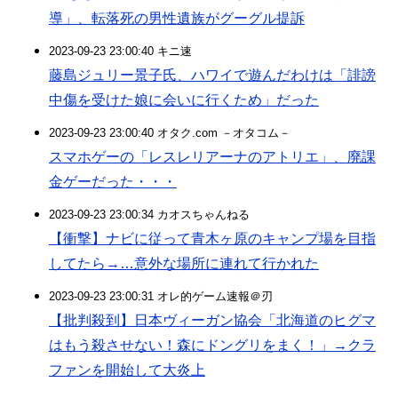
導」、転落死の男性遺族がグーグル提訴
2023-09-23 23:00:40 キニ速
藤島ジュリー景子氏、ハワイで遊んだわけは「誹謗
中傷を受けた娘に会いに行くため」だった
2023-09-23 23:00:40 オタク.com －オタコム－
スマホゲーの「レスレリアーナのアトリエ」、廃課
金ゲーだった・・・
2023-09-23 23:00:34 カオスちゃんねる
【衝撃】ナビに従って青木ヶ原のキャンプ場を目指
してたら→…意外な場所に連れて行かれた
2023-09-23 23:00:31 オレ的ゲーム速報＠刃
【批判殺到】日本ヴィーガン協会「北海道のヒグマ
はもう殺させない！森にドングリをまく！」→クラ
ファンを開始して大炎上