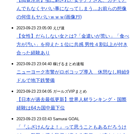
【閲覧注意】虫に刺された女子アナさん、ガチでと
んでもなくヤバい事になってしまう…お前らの想像
の何倍もヤバいｗｗｗ(画像ｱﾘ)
2023-09-23 23:05:00 えび速
【女性】だらしない女とは?「金遣いが荒い」「食べ
方が汚い」を抑えた１位に共感 男性４割以上が付き
合った経験あり
2023-09-23 23:04:40 稼げるまとめ速報
ニューヨーク市警がロボコップ導入 休憩なし時給9
ドルで地下鉄警備
2023-09-23 23:04:05 ガールズVIPまとめ
【日本が過去最低更新】世界人材ランキング・国際
経験は64カ国中最下位
2023-09-23 23:03:43 Samurai GOAL
「『ふざけんなよ！』って思うこともあるだろうけ