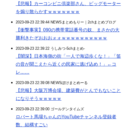
【悲報】カーコンビニ倶楽部さん、ビッグモーター
を煽り散らかすｗｗｗｗｗｗｗ
2023-09-23 22:39:44 NEWSまとめもりー｜2chまとめブログ
【衝撃事実】090の携帯電話番号の奴、まさかの大
勝利きたぞおおおォォｗｗｗｗｗｗｗｗｗｗ
2023-09-23 22:39:22 うしみつ-5chまとめ-
【闇深】日本海側の街「一人で海辺歩くな！」「笛
の音が聞こえたら近くの民家に逃げ込め！」←コ
レ……
2023-09-23 22:39:08 NEWSぽけまとめーる
【悲報】大阪万博会場、建築費がとんでもないこと
になりそうｗｗｗｗｗ
2023-09-23 22:39:00 ゴールデンタイムズ
ロバート馬場ちゃんのYouTubeチャンネル登録者
数、結構すごい