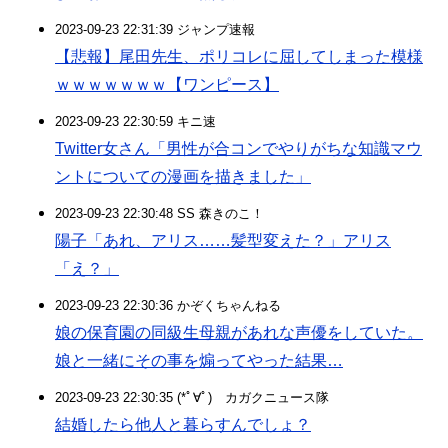
2023-09-23 22:31:39 ジャンプ速報
【悲報】尾田先生、ポリコレに屈してしまった模様
ｗｗｗｗｗｗｗ【ワンピース】
2023-09-23 22:30:59 キニ速
Twitter女さん「男性が合コンでやりがちな知識マウ
ントについての漫画を描きました」
2023-09-23 22:30:48 SS 森きのこ！
陽子「あれ、アリス……髪型変えた？」アリス
「え？」
2023-09-23 22:30:36 かぞくちゃんねる
娘の保育園の同級生母親があれな声優をしていた。
娘と一緒にその事を煽ってやった結果…
2023-09-23 22:30:35 (*ﾟ∀ﾟ)ゞカガクニュース隊
結婚したら他人と暮らすんでしょ？