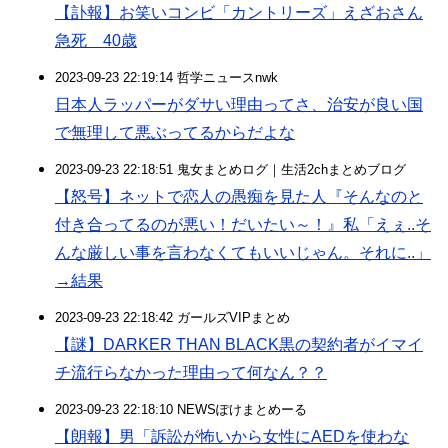
【訃報】お笑いコンビ「カントリーズ」えざおさん
急死 40歳
2023-09-23 22:19:14 哲学ニュースnwk
日本人ラッパーがダサい理由ってさ、治安が良い国
で無理して悪ぶってるからだよな
2023-09-23 22:18:51 鬼女まとめログ｜生活2chまとめブログ
【怒号】ネットで恋人の愚痴を見た人『そんなのと
付き合ってるのが悪い！だいたい～！』私「えぇ..そ
んな厳しい事を言わなくてもいいじゃん。それに..」
→結果
2023-09-23 22:18:42 ガールズVIPまとめ
【謎】DARKER THAN BLACK黒の契約者がイマイ
チ流行らなかった理由って何なん？？
2023-09-23 22:18:10 NEWSぽけまとめーる
【朗報】男「訴訟が怖いから女性にAEDを使わな