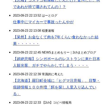
【悲報】コストコ初体験したんだけど驚愕した。何
であれが持て囃されてんの！？
2023-09-23 22:13:52 はーとログ
仕事中にマイカーで事故ったんやが
2023-09-23 22:13:08 稲妻速報
【呆然】お金なくて肉を7年くらい食わなかった結
果・・・・・・
2023-09-23 22:12:45 NEWSまとめもりー｜2chまとめブログ
【超絶悲報】シンガポールのレストランに来た日本
人観光客、ガチでやらかしてしまう・・・・
2023-09-23 22:12:39 常識的に考えた
【北海道】羅臼町全域に「ヒグマ注意報」、目撃・
痕跡情報１００件増「餌を探し人里入り込んでい
る」
2023-09-23 22:12:33 【2ch】コピペ情報局