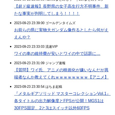
【超ド級速報】長野県の女子高生行方不明事件、新
たな事実が判明してしまう！！！！
2023-09-23 23:39:00 ゴールデンタイムズ
お前らの県に実物大ガンダム像作るとしたら何がえ
えんや？
2023-09-23 23:33:03 流速VIP
ワイの車の維持費が安いとワイの中で話題に…
2023-09-23 23:31:09 ジャンプ速報
【質問】ワイ氏、アニメの映画化が嫌いなんだが異
端者なんか教えてくれｗｗｗｗｗｗｗｗ【アニメ】
2023-09-23 23:30:54 はちま起稿
『メタルギアソリッド マスターコレクションVol.1』
各タイトルの出力解像度とFPSが公開！MGS1は
30FPS固定、2と3はスイッチ以外60FPS