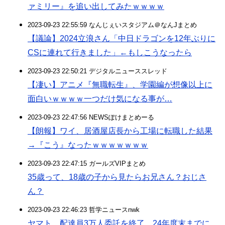
ァミリー』を追い出してみたｗｗｗｗ
2023-09-23 22:55:59 なんじぇいスタジアム＠なんJまとめ
【議論】2024立浪さん「中日ドラゴンを12年ぶりに
CSに連れて行きました」←もしこうなったら
2023-09-23 22:50:21 デジタルニューススレッド
【凄い】アニメ『無職転生』、学園編が想像以上に
面白いｗｗｗｗ一つだけ気になる事が…
2023-09-23 22:47:56 NEWSぽけまとめーる
【朗報】ワイ、居酒屋店長から工場に転職した結果
→『こう』なったｗｗｗｗｗｗｗ
2023-09-23 22:47:15 ガールズVIPまとめ
35歳って、18歳の子から見たらお兄さん？おじさ
ん？
2023-09-23 22:46:23 哲学ニュースnwk
ヤマト、配達員3万人委託を終了 24年度末までに