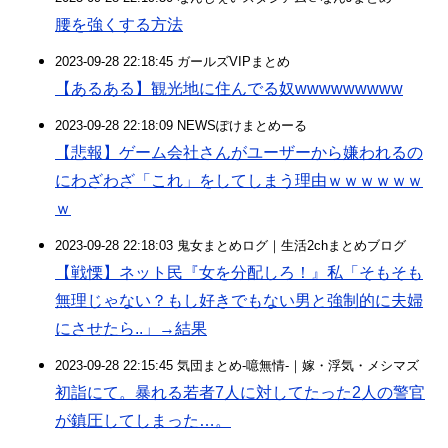
腰を強くする方法
2023-09-28 22:18:45 ガールズVIPまとめ
【あるある】観光地に住んでる奴wwwwwwwww
2023-09-28 22:18:09 NEWSぽけまとめーる
【悲報】ゲーム会社さんがユーザーから嫌われるの
にわざわざ「これ」をしてしまう理由ｗｗｗｗｗｗ
ｗ
2023-09-28 22:18:03 鬼女まとめログ｜生活2chまとめブログ
【戦慄】ネット民『女を分配しろ！』私「そもそも
無理じゃない？もし好きでもない男と強制的に夫婦
にさせたら..」→結果
2023-09-28 22:15:45 気団まとめ-噫無情-｜嫁・浮気・メシマズ
初詣にて。暴れる若者7人に対してたった2人の警官
が鎮圧してしまった…。