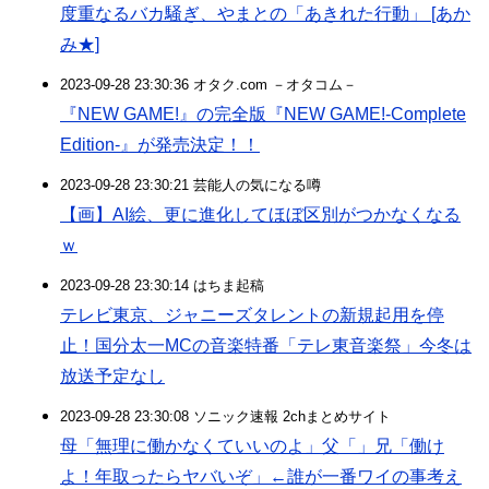
度重なるバカ騒ぎ、やまとの「あきれた行動」 [あか
み★]
2023-09-28 23:30:36 オタク.com －オタコム－
『NEW GAME!』の完全版『NEW GAME!-Complete
Edition-』が発売決定！！
2023-09-28 23:30:21 芸能人の気になる噂
【画】AI絵、更に進化してほぼ区別がつかなくなる
ｗ
2023-09-28 23:30:14 はちま起稿
テレビ東京、ジャニーズタレントの新規起用を停
止！国分太一MCの音楽特番「テレ東音楽祭」今冬は
放送予定なし
2023-09-28 23:30:08 ソニック速報 2chまとめサイト
母「無理に働かなくていいのよ」父「」兄「働け
よ！年取ったらヤバいぞ」←誰が一番ワイの事考え