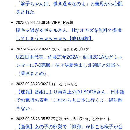
「嫁子ちゃんは、働き過ぎなのよ」と義母から心配
をされた
2023-09-28 23:09:36 VIPPER速報
陽キャ過ぎるギャルさん、Hなオカズを無料で提供
してしまうｗｗｗｗｗｗ【他108枚】
2023-09-28 23:06:47 カルチョまとめブログ
U22日本代表、佐藤恵允2G2A・鮎川2G1Aなどミャ
ンマーに7-0完勝！準々決勝進出し北朝鮮と対戦へ
（関連まとめ）
2023-09-28 23:06:21 おーるじゃんる
【速報】番組により再炎上のDJ SODAさん、日本語
でお気持ち表明「これからも日本に行くよ、絶対離
さない」
2023-09-28 23:05:52 不思議.net – 5ch(2ch)まとめサイト
【画像】女の子の卵巣で「排卵」が起こる様子が公