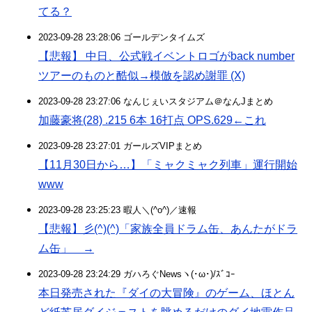
てる？
2023-09-28 23:28:06 ゴールデンタイムズ
【悲報】 中日、公式戦イベントロゴがback number
ツアーのものと酷似→模倣を認め謝罪 (X)
2023-09-28 23:27:06 なんじぇいスタジアム＠なんJまとめ
加藤豪将(28) .215 6本 16打点 OPS.629←これ
2023-09-28 23:27:01 ガールズVIPまとめ
【11月30日から…】「ミャクミャク列車」運行開始
www
2023-09-28 23:25:23 暇人＼(^o^)／速報
【悲報】彡(^)(^)「家族全員ドラム缶、あんたがドラ
ム缶」 →
2023-09-28 23:24:29 ガハろぐNewsヽ(･ω･)/ｽﾞｺｰ
本日発売された『ダイの大冒険』のゲーム、ほとん