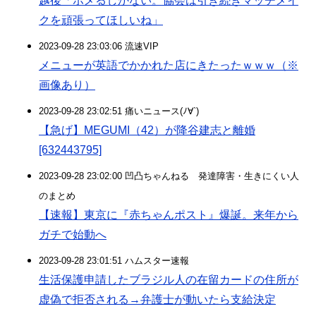
越後「ホメるしかない。協会は引き続きマッチメイ
クを頑張ってほしいね」
2023-09-28 23:03:06 流速VIP
メニューが英語でかかれた店にきたったｗｗｗ（※
画像あり）
2023-09-28 23:02:51 痛いニュース(ﾉ∀`)
【急げ】MEGUMI（42）が降谷建志と離婚
[632443795]
2023-09-28 23:02:00 凹凸ちゃんねる 発達障害・生きにくい人
のまとめ
【速報】東京に『赤ちゃんポスト』爆誕。来年から
ガチで始動へ
2023-09-28 23:01:51 ハムスター速報
生活保護申請したブラジル人の在留カードの住所が
虚偽で拒否される→弁護士が動いたら支給決定