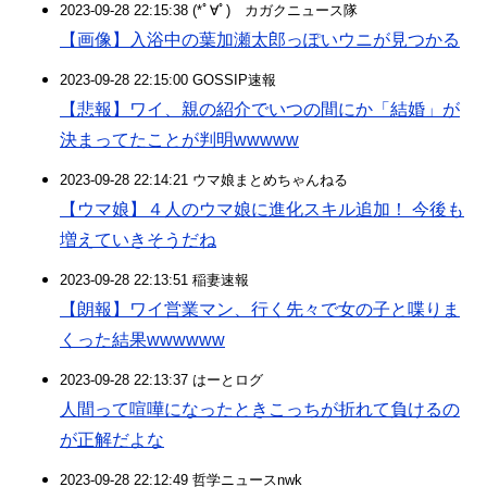
2023-09-28 22:15:38 (*ﾟ∀ﾟ)ゞカガクニュース隊
【画像】入浴中の葉加瀬太郎っぽいウニが見つかる
2023-09-28 22:15:00 GOSSIP速報
【悲報】ワイ、親の紹介でいつの間にか「結婚」が
決まってたことが判明wwwww
2023-09-28 22:14:21 ウマ娘まとめちゃんねる
【ウマ娘】４人のウマ娘に進化スキル追加！ 今後も
増えていきそうだね
2023-09-28 22:13:51 稲妻速報
【朗報】ワイ営業マン、行く先々で女の子と喋りま
くった結果wwwwww
2023-09-28 22:13:37 はーとログ
人間って喧嘩になったときこっちが折れて負けるの
が正解だよな
2023-09-28 22:12:49 哲学ニュースnwk