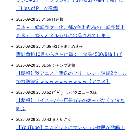
ミン1＋2』『ピクミン4』で1位＆2位独占！新作に
「Lies of P」が登場
2023-09-28 23:34:56 IT速報
日本人、総転売ヤー化。都が無料配布の「転売禁止
お米」、続々とメルカリに出品されてしまう
2023-09-28 23:34:36 稼げるまとめ速報
家計負担10月からさらに重く 食品4500超値上げ
2023-09-28 23:31:56 ジャンプ速報
【朗報】秋アニメ「葬送のフリーレン」連続2クール
で放送決定ｗｗｗｗｗｗｗｗｗｗ【アニメ】
2023-09-28 23:30:52 (*ﾟ∀ﾟ)ゞカガクニュース隊
【悲報】ワイスーパー店長ガチの休みがなくて泣き
叫ぶ
2023-09-28 23:30:43 まとめさん
【YouTube】コムドットにマンション住民が悲鳴！