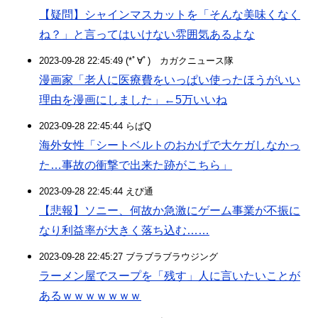
【疑問】シャインマスカットを「そんな美味くなく
ね？」と言ってはいけない雰囲気あるよな
2023-09-28 22:45:49 (*ﾟ∀ﾟ)ゞカガクニュース隊
漫画家「老人に医療費をいっぱい使ったほうがいい
理由を漫画にしました」←5万いいね
2023-09-28 22:45:44 らばQ
海外女性「シートベルトのおかげで大ケガしなかっ
た…事故の衝撃で出来た跡がこちら」
2023-09-28 22:45:44 えび通
【悲報】ソニー、何故か急激にゲーム事業が不振に
なり利益率が大きく落ち込む……
2023-09-28 22:45:27 ブラブラブラウジング
ラーメン屋でスープを「残す」人に言いたいことが
あるｗｗｗｗｗｗｗ