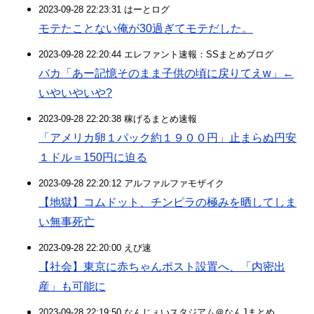
2023-09-28 22:23:31 はーとログ
モテたことない俺が30過ぎてモテだした。
2023-09-28 22:20:44 エレファント速報：SSまとめブログ
バカ「あー記憶そのまま子供の頃に戻りてえw」←
いやいやいや?
2023-09-28 22:20:38 稼げるまとめ速報
「アメリカ卵１パック約１９００円」止まらぬ円安
１ドル＝150円に迫る
2023-09-28 22:20:12 アルファルファモザイク
【地獄】コムドット、チンピラの極みを晒してしま
い無事死亡
2023-09-28 22:20:00 えび速
【社会】東京に赤ちゃんポスト設置へ、「内密出
産」も可能に
2023-09-28 22:19:50 なんじぇいスタジアム＠なんJまとめ