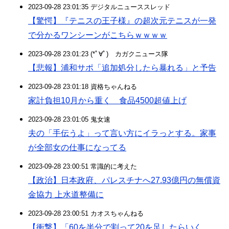
2023-09-28 23:01:35 デジタルニューススレッド
【驚愕】『テニスの王子様』の超次元テニスが一発
で分かるワンシーンがこちらｗｗｗｗ
2023-09-28 23:01:23 (*ﾟ∀ﾟ)ゞカガクニュース隊
【悲報】浦和サポ「追加処分したら暴れる」と予告
2023-09-28 23:01:18 資格ちゃんねる
家計負担10月から重く 食品4500超値上げ
2023-09-28 23:01:05 鬼女速
夫の「手伝うよ」って言い方にイラっとする。家事
が全部女の仕事になってる
2023-09-28 23:00:51 常識的に考えた
【政治】日本政府、パレスチナへ27.93億円の無償資
金協力 上水道整備に
2023-09-28 23:00:51 カオスちゃんねる
【衝撃】「60を半分で割って20を足したらいく