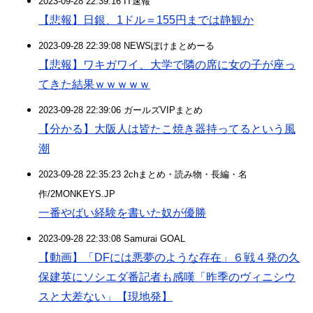
2023-09-28 22:39:16 IT速報
【悲報】日銀、1ドル＝155円までは静観か
2023-09-28 22:39:08 NEWSぽけまとめーる
【悲報】ワキガワイ、大学で隣の席に女の子が座っ
てきた結果ｗｗｗｗｗ
2023-09-28 22:39:06 ガールズVIPまとめ
【分かる】大阪人は皆たこ焼き器持ってるという風
潮
2023-09-28 22:35:23 2chまとめ・読み物・長編・名
作/2MONKEYS.JP
一番やばい経験を書いた奴が優勝
2023-09-28 22:33:08 Samurai GOAL
【動画】「DFには悪夢のような存在」６戦４発の久
保建英にソシエダ番記者も感嘆「昨季のヴィニシウ
スと大差ない」【現地発】