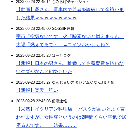
2023-09-28 22:45:14 もみあげチャ～シュ～
【動画】爺さん、電車内で若者を論破して余裕かま
した結果ｗｗｗｗｗｗｗｗｗ
2023-09-28 22:45:00 GOSSIP速報
宇宙「空気ないです」火「酸素ないと燃えません」
太陽「燃えてるで～」←コイツおかしくね？
2023-09-28 22:43:28 はーとログ
【悲報】日本の男さん、離婚しても養育費を払わな
いクズがなんと84%もいた
2023-09-28 22:43:27 なんじぇいスタジアム＠なんJまとめ
【朗報】楽天、強い
2023-09-28 22:43:08 稲妻速報
【呆然】イタリアン料理店 「パスタが高いとよく言
われますが、女性客というのは2時間くらい平気で居
座るんです。」→結果………