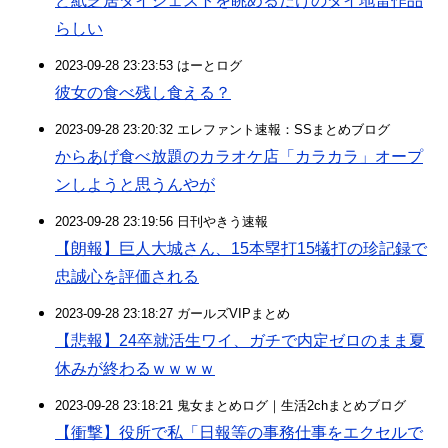
ど紙芝居ダイジェストを眺めるだけのダイ地雷作品
らしい
2023-09-28 23:23:53 はーとログ
彼女の食べ残し食える？
2023-09-28 23:20:32 エレファント速報：SSまとめブログ
からあげ食べ放題のカラオケ店「カラカラ」オープ
ンしようと思うんやが
2023-09-28 23:19:56 日刊やきう速報
【朗報】巨人大城さん、15本塁打15犠打の珍記録で
忠誠心を評価される
2023-09-28 23:18:27 ガールズVIPまとめ
【悲報】24卒就活生ワイ、ガチで内定ゼロのまま夏
休みが終わるｗｗｗｗ
2023-09-28 23:18:21 鬼女まとめログ｜生活2chまとめブログ
【衝撃】役所で私「日報等の事務仕事をエクセルで