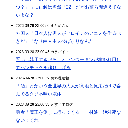
つ？」→…正解は当然「22」だがお前ら間違えてな
いよな？
2023-09-28 23:00:50 まとめさん
外国人「日本人は黒人がヒロインのアニメを作るべ
きだ」「なぜ白人主人公ばかりなんだ」
2023-09-28 23:00:43 カラパイア
賢いし器用すぎだろ！オランウータンが布を利用し
てハンモックを作り上げる
2023-09-28 23:00:39 お料理速報
「酒」とかいう全世界の大人が意地と見栄だけで呑
んでるクソ不味い液体
2023-09-28 23:00:39 えすえすログ
勇者「魔王を倒しに行ってくる！」村娘「絶対死な
ないでくれ！」