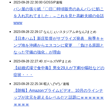
2023-09-28 22:30:00 GOSSIP速報
パン屋の張り紙「〇日〇時頃販売のあんパンに餡こ
を入れ忘れてました」←これを見た高齢夫婦の会話
www
2023-09-28 22:29:17 なんじぇいスタジアム＠なんJまとめ
【日本ハム】新庄監督がサプライズ発表 秋季キャ
ンプ地を沖縄からエスコンに変更 「負ける原因と
なった守備の強化」が理由
2023-09-28 22:27:40 ガールズVIPまとめ
【結婚式場で食中毒】男女29人が下痢や嘔吐などの
症状・・・
2023-09-28 22:25:34 暇人＼(^o^)／速報
【朗報】Amazonプライムビデオ、10月のラインナ
ップが次元を超えるレベルだと話題にｗｗｗｗｗｗ
ｗｗｗｗ