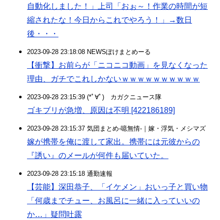
自動化しました！」上司「おぉ～！作業の時間が短
縮されたな！今日からこれでやろう！」→数日
後・・・
2023-09-28 23:18:08 NEWSぽけまとめーる
【衝撃】お前らが「ニコニコ動画」を見なくなった
理由、ガチでこれしかないｗｗｗｗｗｗｗｗｗｗ
2023-09-28 23:15:39 (*ﾟ∀ﾟ)ゞカガクニュース隊
ゴキブリが急増、原因は不明 [422186189]
2023-09-28 23:15:37 気団まとめ-噫無情-｜嫁・浮気・メシマズ
嫁が携帯を俺に渡して家出。携帯には元彼からの
『誘い』のメールが何件も届いていた。
2023-09-28 23:15:18 通勤速報
【芸能】深田恭子、「イケメン」おいっ子と買い物
「何歳までチュー、お風呂に一緒に入っていいの
か…」疑問吐露