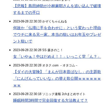
【悲報】島田紳助が小林麻耶さんを追い込んで破壊
するまでの手口
2023-09-28 22:30:33 かぞくちゃんねる
何故か「仏壇に手を合わせに」という変わった理由
でウチに来る兄一家。本当の狙いはお年玉やプレゼ
ント狙いで
2023-09-28 22:30:28 SS 森きのこ！
女「いやぁ！中はだめえ！！」いっこく堂「ん？」
2023-09-28 22:30:28 オタク.com －オタコム－
【ダイの大冒険】「まんが日本昔ばなし」の主題歌
『にんげんっていいな』の替え歌公開ｗｗｗｗｗｗ
ｗｗ
2023-09-28 22:30:18 ソニック速報 2chまとめサイト
睡眠時間3時間で完全回復する方法教えて？