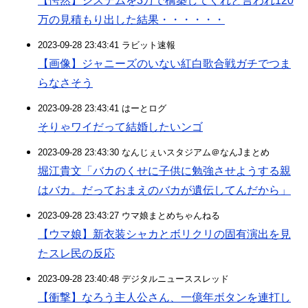
【愕然】システムを3万で構築してくれと言われ120
万の見積もり出した結果・・・・・・
2023-09-28 23:43:41 ラビット速報
【画像】ジャニーズのいない紅白歌合戦ガチでつま
らなさそう
2023-09-28 23:43:41 はーとログ
そりゃワイだって結婚したいンゴ
2023-09-28 23:43:30 なんじぇいスタジアム＠なんJまとめ
堀江貴文「バカのくせに子供に勉強させようする親
はバカ。だっておまえのバカが遺伝してんだから」
2023-09-28 23:43:27 ウマ娘まとめちゃんねる
【ウマ娘】新衣装シャカとボリクリの固有演出を見
たスレ民の反応
2023-09-28 23:40:48 デジタルニューススレッド
【衝撃】なろう主人公さん、一億年ボタンを連打し