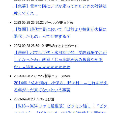
【急募】電車で隣にデブが座ってきたときの対処法
教えてくれ
2023-09-28 23:39:22 ガールズVIPまとめ
【疑問】現代世界において「以前より技術が大幅に
退化したもの」って存在する？
2023-09-28 23:39:10 NEWSぽけまとめーる
【悲報】バブル世代・氷河期世代「受験戦争でおか
しくなったわ」政府「じゃあ詰め込み教育やめる
か」←結果ｗｗｗｗｗｗｗｗｗ
2023-09-28 23:37:25 哲学ニュースnwk
2014年「佐村河内、小保方、野々村」←これを超え
る年がまだ来てないという事実
2023-09-28 23:35:36 えび通
【9/18～9/24 ファミ通週販】ピクミン強し！『ピク