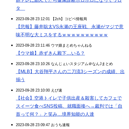
筋トレに励んでたら健康診断ボロボロになってワロ
タ
2023-09-28 23:12:01 【2ch】コピペ情報局
【悲報】藤井聡太VS永瀬の王座戦、永瀬がマジで意
味不明な大ミスをするｗｗｗｗｗｗｗｗｗｗ
2023-09-28 23:11:46 ウマ娘まとめちゃんねる
【ウマ娘】赤ずきん殿下…いる？
2023-09-28 23:10:26 なんじぇいスタジアム＠なんJまとめ
【MLB】大谷翔平さんの二刀流3シーズンの成績、出
揃う
2023-09-28 23:10:00 えび速
【社会】空港トイレで子供出産＆殺害してカフェで
スイーツ食べSNS投稿、就職面接へ→裁判では「自
首って何？」と笑み…境界知能の人達
2023-09-28 23:09:47 おうち速報