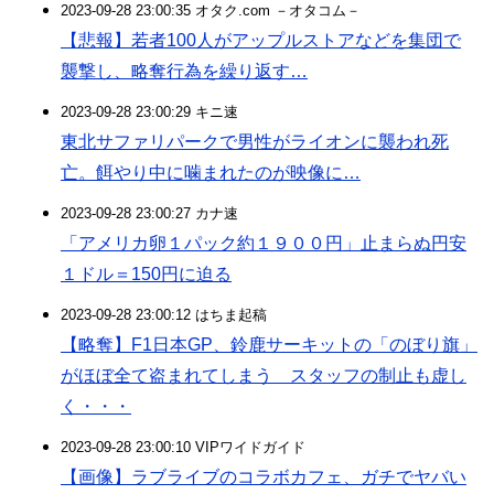
2023-09-28 23:00:35 オタク.com －オタコム－
【悲報】若者100人がアップルストアなどを集団で
襲撃し、略奪行為を繰り返す…
2023-09-28 23:00:29 キニ速
東北サファリパークで男性がライオンに襲われ死
亡。餌やり中に噛まれたのが映像に…
2023-09-28 23:00:27 カナ速
「アメリカ卵１パック約１９００円」止まらぬ円安
１ドル＝150円に迫る
2023-09-28 23:00:12 はちま起稿
【略奪】F1日本GP、鈴鹿サーキットの「のぼり旗」
がほぼ全て盗まれてしまう スタッフの制止も虚し
く・・・
2023-09-28 23:00:10 VIPワイドガイド
【画像】ラブライブのコラボカフェ、ガチでヤバい