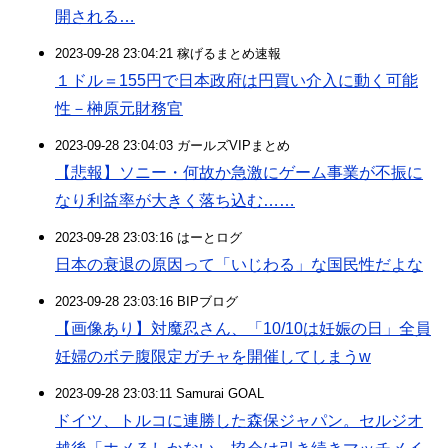
開される…
2023-09-28 23:04:21 稼げるまとめ速報
１ドル＝155円で日本政府は円買い介入に動く可能
性－榊原元財務官
2023-09-28 23:04:03 ガールズVIPまとめ
【悲報】ソニー・何故か急激にゲーム事業が不振に
なり利益率が大きく落ち込む……
2023-09-28 23:03:16 はーとログ
日本の衰退の原因って「いじわる」な国民性だよな
2023-09-28 23:03:16 BIPブログ
【画像あり】対魔忍さん、「10/10は妊娠の日」全員
妊婦のボテ腹限定ガチャを開催してしまうw
2023-09-28 23:03:11 Samurai GOAL
ドイツ、トルコに連勝した森保ジャパン。セルジオ