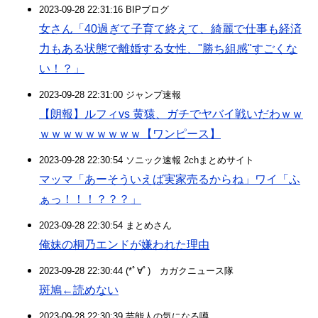
2023-09-28 22:31:16 BIPブログ
女さん「40過ぎて子育て終えて、綺麗で仕事も経済
力もある状態で離婚する女性、"勝ち組感"すごくな
い！？」
2023-09-28 22:31:00 ジャンプ速報
【朗報】ルフィvs 黄猿、ガチでヤバイ戦いだわｗｗ
ｗｗｗｗｗｗｗｗｗ【ワンピース】
2023-09-28 22:30:54 ソニック速報 2chまとめサイト
マッマ「あーそういえば実家売るからね」ワイ「ふ
ぁっ！！！？？？」
2023-09-28 22:30:54 まとめさん
俺妹の桐乃エンドが嫌われた理由
2023-09-28 22:30:44 (*ﾟ∀ﾟ)ゞカガクニュース隊
斑鳩←読めない
2023-09-28 22:30:39 芸能人の気になる噂