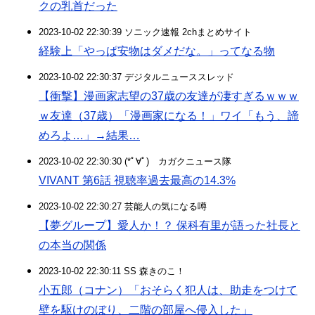
クの乳首だった
2023-10-02 22:30:39 ソニック速報 2chまとめサイト
経験上「やっぱ安物はダメだな。」ってなる物
2023-10-02 22:30:37 デジタルニューススレッド
【衝撃】漫画家志望の37歳の友達が凄すぎるｗｗｗ
ｗ友達（37歳）「漫画家になる！」ワイ「もう、諦
めろよ…」→結果…
2023-10-02 22:30:30 (*ﾟ∀ﾟ)ゞカガクニュース隊
VIVANT 第6話 視聴率過去最高の14.3%
2023-10-02 22:30:27 芸能人の気になる噂
【夢グループ】愛人か！？ 保科有里が語った社長と
の本当の関係
2023-10-02 22:30:11 SS 森きのこ！
小五郎（コナン）「おそらく犯人は、助走をつけて
壁を駆けのぼり、二階の部屋へ侵入した」