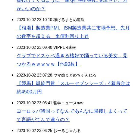
物投げてくるように 嫁を心療内科に受診させた方
がいいのか？
2023-10-02 23:10:10 稼げるまとめ速報
【相場】製造業PMI、ISM製造業共に市場予想、先月
の数字を超える 米債利回り上昇
2023-10-02 23:09:40 VIPPER速報
クラブでドスケベ過ぎる格好で踊っている美女、見
つかるｗｗｗｗｗ【他90枚】
2023-10-02 23:07:28 ウマ娘まとめちゃんねる
【競馬】凱旋門賞「スルーセブンシーズ」4着賞金は
約4500万円
2023-10-02 23:06:41 哲学ニュースnwk
ヨーロッパ諸国ってなんであんなに隣接しまくって
て言語がてんで違うの？
2023-10-02 23:06:25 おーるじゃんる