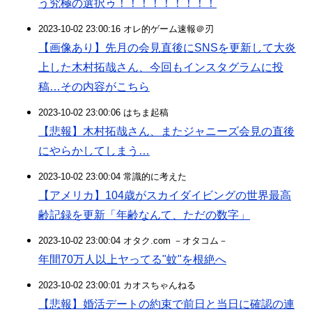
う究極の選択ゥ！！！！！！！！！
2023-10-02 23:00:16 オレ的ゲーム速報＠刃
【画像あり】先月の会見直後にSNSを更新して大炎
上した木村拓哉さん、今回もインスタグラムに投
稿…その内容がこちら
2023-10-02 23:00:06 はちま起稿
【悲報】木村拓哉さん、またジャニーズ会見の直後
にやらかしてしまう…
2023-10-02 23:00:04 常識的に考えた
【アメリカ】104歳がスカイダイビングの世界最高
齢記録を更新「年齢なんて、ただの数字」
2023-10-02 23:00:04 オタク.com －オタコム－
年間70万人以上ヤってる"蚊"を根絶へ
2023-10-02 23:00:01 カオスちゃんねる
【悲報】婚活デートの約束で前日と当日に確認の連