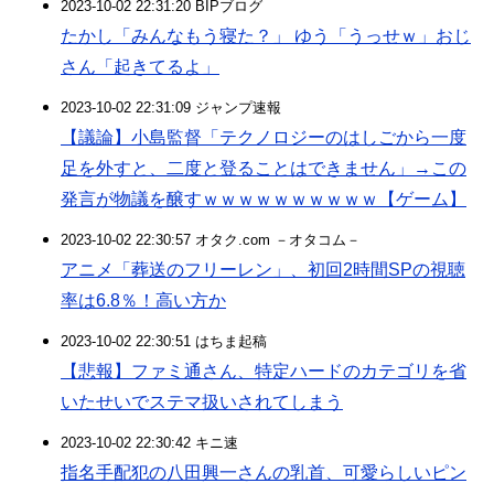
2023-10-02 22:31:20 BIPブログ
たかし「みんなもう寝た？」 ゆう「うっせｗ」おじ
さん「起きてるよ」
2023-10-02 22:31:09 ジャンプ速報
【議論】小島監督「テクノロジーのはしごから一度
足を外すと、二度と登ることはできません」→この
発言が物議を醸すｗｗｗｗｗｗｗｗｗｗ【ゲーム】
2023-10-02 22:30:57 オタク.com －オタコム－
アニメ「葬送のフリーレン」、初回2時間SPの視聴
率は6.8％！高い方か
2023-10-02 22:30:51 はちま起稿
【悲報】ファミ通さん、特定ハードのカテゴリを省
いたせいでステマ扱いされてしまう
2023-10-02 22:30:42 キニ速
指名手配犯の八田興一さんの乳首、可愛らしいピン