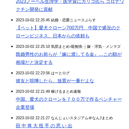
2023ノーベル生理学・医学賞にカリコ氏ら コロナワ
クチン開発に貢献
2023-10-02 22:25:45 結婚・恋愛ニュースぷらす
【ペット】愛犬クローン700万円 中国で盛況のク
ローンビジネス、日本からの依頼も
2023-10-02 22:25:10 気団まとめ-噫無情-｜嫁・浮気・メシマズ
既婚男性のお前らが『嫁に渡してる金』…この額が
相場だと決定する
2023-10-02 22:23:56 はーとログ
彼女と喧嘩したら、放置が一番だよな
2023-10-02 22:21:49 稼げるまとめ速報
中国、愛犬のクローンを７００万で作るベンチャー
企業登場
2023-10-02 22:21:27 なんじぇいスタジアム＠なんJまとめ
田 中 将 大 投 手 の 思 い 出