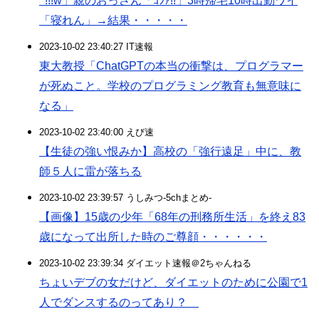
ｰ!!!w」親のおっさん「ｺﾗｧ!!」3時帰宅10時出勤ワイ
「寝れん」→結果・・・・・
2023-10-02 23:40:27 IT速報
東大教授「ChatGPTの本当の衝撃は、プログラマー
が死ぬこと。学校のプログラミング教育も無意味に
なる」
2023-10-02 23:40:00 えび速
【生徒の強い恨みか】高校の「強行遠足」中に、教
師５人に雷が落ちる
2023-10-02 23:39:57 うしみつ-5chまとめ-
【画像】15歳の少年「68年の刑務所生活」を終え83
歳になって出所した時のご尊顔・・・・・・
2023-10-02 23:39:34 ダイエット速報＠2ちゃんねる
ちょいデブの女だけど、ダイエットのために公園で1
人でダンスするのってあり？