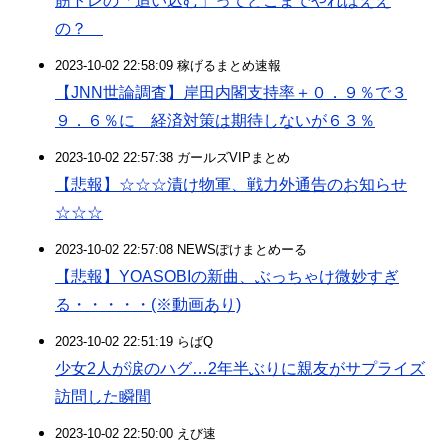
筋トレの「追い込む」ってどこまでやればええ
の？
2023-10-02 22:58:09 稼げるまとめ速報
【JNN世論調査】岸田内閣支持率＋０．９％で３
９．６％に 経済対策は期待しないが６３％
2023-10-02 22:57:38 ガールズVIPまとめ
【悲報】☆☆☆漬け物軍、戦力外通告のお知らせ
☆☆☆
2023-10-02 22:57:08 NEWSぽけまとめーる
【悲報】YOASOBIの新曲、ぶっちゃけ微妙すぎ
る・・・・・(※動画あり)
2023-10-02 22:51:19 らばQ
少女2人が涙のハグ…2年半ぶりに親友がサプライズ
訪問した瞬間
2023-10-02 22:50:00 えび速