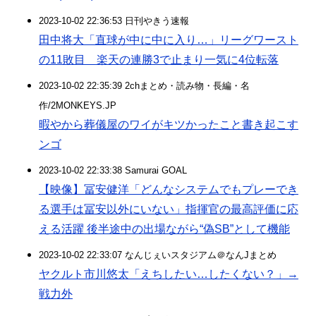
2023-10-02 22:36:53 日刊やきう速報
田中将大「直球が中に中に入り…」リーグワースト
の11敗目 楽天の連勝3で止まり一気に4位転落
2023-10-02 22:35:39 2chまとめ・読み物・長編・名
作/2MONKEYS.JP
暇やから葬儀屋のワイがキツかったこと書き起こす
ンゴ
2023-10-02 22:33:38 Samurai GOAL
【映像】冨安健洋「どんなシステムでもプレーでき
る選手は冨安以外にいない」指揮官の最高評価に応
える活躍 後半途中の出場ながら“偽SB”として機能
2023-10-02 22:33:07 なんじぇいスタジアム＠なんJまとめ
ヤクルト市川悠太「えちしたい…したくない？」→
戦力外