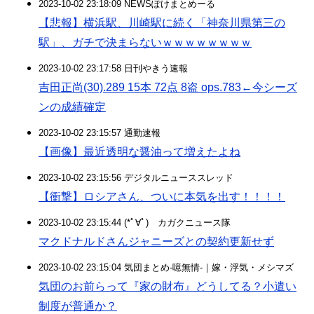
2023-10-02 23:18:09 NEWSぽけまとめーる
【悲報】横浜駅、川崎駅に続く「神奈川県第三の
駅」、ガチで決まらないｗｗｗｗｗｗｗｗ
2023-10-02 23:17:58 日刊やきう速報
吉田正尚(30).289 15本 72点 8盗 ops.783←今シーズ
ンの成績確定
2023-10-02 23:15:57 通勤速報
【画像】最近透明な醤油って増えたよね
2023-10-02 23:15:56 デジタルニューススレッド
【衝撃】ロシアさん、ついに本気を出す！！！！
2023-10-02 23:15:44 (*ﾟ∀ﾟ)ゞカガクニュース隊
マクドナルドさんジャニーズとの契約更新せず
2023-10-02 23:15:04 気団まとめ-噫無情-｜嫁・浮気・メシマズ
気団のお前らって『家の財布』どうしてる？小遣い
制度が普通か？