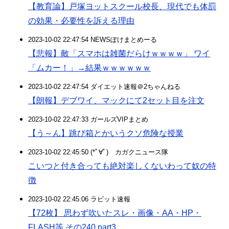
【教育論】戸塚ヨットスクール校長、現代でも体罰
の効果・必要性を訴える理由
2023-10-02 22:47:54 NEWSぽけまとめーる
【悲報】敵「スマホは雑菌だらけｗｗｗｗ」 ワイ
「ムカー！」→結果ｗｗｗｗｗｗ
2023-10-02 22:47:54 ダイエット速報＠2ちゃんねる
【朗報】デブワイ、マックにて2セット目を注文
2023-10-02 22:47:33 ガールズVIPまとめ
【う～ん】跳び箱とかいうクソ危険な授業
2023-10-02 22:45:50 (*ﾟ∀ﾟ)ゞカガクニュース隊
こいつと付き合っても絶対楽しくないわって奴の特
徴
2023-10-02 22:45:06 ラビット速報
【72枚】 思わず吹いたスレ・画像・AA・HP・
FLASH等 その240 part3