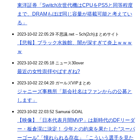
東洋証券「Switch次世代機はCPUをPS5と同等程度
まで、DRAMもほぼ同じ容量が搭載可能と考えてい
る」
2023-10-02 22:05:29 不思議.net – 5ch(2ch)まとめサイト
【悲報】ブラック水族館、闇が深すぎて炎上ｗｗｗ
ｗ
2023-10-02 22:05:18 ニュース30over
最近の女性崇拝やばすぎね?
2023-10-02 22:04:20 ガールズVIPまとめ
ジャニーズ事務所「新会社名はファンからの公募と
します」
2023-10-02 22:03:52 Samurai GOAL
【映像】「日本代表月間MVP」は新時代のDFリーダ
ー・板倉滉に決定！ 少年との約束を果たした“スーパ
ーゴール”「憧れられる存在」「こういう選手を見た