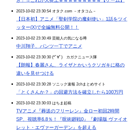
ぎ」→これが大炎上ｗｗｗｗｗｗｗｗｗ【ゲーム】
2023-10-02 23:30:54 オタク.com －オタコム－
【日本初】アニメ「聖剣学院の魔剣使い」1話をツイ
ッター(X)で全編無料公開！！
2023-10-02 23:30:49 芸能人の気になる噂
中川翔子、パンツ一丁でアニメ
2023-10-02 23:30:30 (*ﾟ∀ﾟ)ゞカガクニュース隊
【朗報】春麗さん、ライザとかいうクソガキに格の
違いを見せつける
2023-10-02 23:30:28 ソニック速報 2chまとめサイト
「とくさんか？」の回避方法を確立したら100万円
2023-10-02 23:30:03 はちま起稿
TVアニメ『葬送のフリーレン』金ロー初回2時間
SP、視聴率6.8％！『呪術廻戦0』『劇場版 ヴァイオ
レット・エヴァーガーデン』を超える