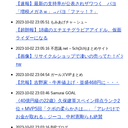
【速報】最新の支持率が公表されザワつく パヨ
「増税メガネｗ」→パヨ「ファッ！？」
2023-10-02 23:05:51 もみあげチャ～シュ～
【超朗報】18歳のエチエチグラビアアイドル、仮面
ライダーになる
2023-10-02 23:05:16 不思議.net – 5ch(2ch)まとめサイト
【画像】リサイクルショップで凄いの売ってた！ﾊﾟｼ
ｬw
2023-10-02 23:04:54 ガールズVIPまとめ
【悲報】吉野家・牛丼値上げ・並盛468円に・・・
2023-10-02 23:03:46 Samurai GOAL
《40億円級の22歳》久保建英スペイン得点ランク2
位＋MVP5回「クボの柔らかさは…」「アレだけで
お金が取れる」ジーコ、中村憲剛らも絶賛
2023-10-02 23:03:16 BIPブログ