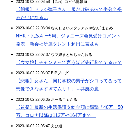
2023-10-02 22:08:58 【2ch】コピペ情報局
【朗報】ドッジ弾子さん、服だけ破る技で半分全裸
みたいになる…
2023-10-02 22:08:34 なんじぇいスタジアム＠なんJまとめ
NHK・民放キー5局、ジャニーズ会見受けコメント
発表 新会社所属タレント起用に言及も
2023-10-02 22:07:37 ウマ娘まとめちゃんねる
【ウマ娘】チャンミって言うほど先行勝ててるか？
2023-10-02 22:06:07 BIPブログ
【悲報】女さん「同じ学校の男子がシコってるって
想像できなさすぎてムリ！」←共感の嵐
2023-10-02 22:06:05 おーるじゃんる
【質疑】最新の生活保護支給金額に衝撃「40万、50
万。コロナ以降は112万や164万まで」
2023-10-02 22:05:47 えび通