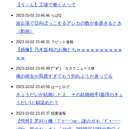
【う～ん】工場で働く人って
2023-10-02 23:46:46 らばQ
波止場で日向ぼっこするアシカの数が多過ぎるとき
（動画）
2023-10-02 23:46:31 ラビット速報
【画像】乃木坂46のお胸たちｗｗｗｗｗｗｗｗｗｗ
ｗｗ
2023-10-02 23:45:49 (*ﾟ∀ﾟ)ゞカガクニュース隊
俺の彼女が馬鹿すぎてもう別れようか迷ってる
2023-10-02 23:43:56 はーとログ
きょうだいが結婚した人、その結婚相手(義理のきょ
うだい)と馴染めた？
2023-10-02 23:43:37 稲妻速報
【愕然】芝刈り機「ﾌﾞｩｰｰｰﾝw」謎のガキ「ｷﾞｬｰｰｰｰ