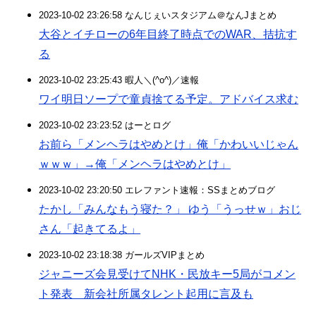
2023-10-02 23:26:58 なんじぇいスタジアム＠なんJまとめ
大谷とイチローの6年目終了時点でのWAR、拮抗す
る
2023-10-02 23:25:43 暇人＼(^o^)／速報
ワイ明日ソープで童貞捨てる予定。アドバイス求む
2023-10-02 23:23:52 はーとログ
お前ら「メンヘラはやめとけ」俺「かわいいじゃん
ｗｗｗ」→俺「メンヘラはやめとけ」
2023-10-02 23:20:50 エレファント速報：SSまとめブログ
たかし「みんなもう寝た？」 ゆう「うっせｗ」おじ
さん「起きてるよ」
2023-10-02 23:18:38 ガールズVIPまとめ
ジャニーズ会見受けてNHK・民放キー5局がコメン
ト発表 新会社所属タレント起用に言及も