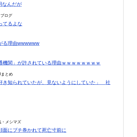
明なんだが
とめブログ
ってるよな
る理由wwwwww
通機関」が許されている理由ｗｗｗｗｗｗｗｗ
んJまとめ
好き知られていたが、見ないようにしていた」 社
・浮気・メシマズ
顔面にブチ巻かれて死亡寸前に