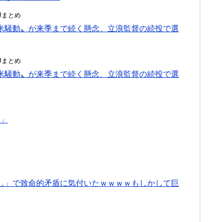
んJまとめ
米騒動〟が来季まで続く懸念、立浪監督の続投で選
んJまとめ
米騒動〟が来季まで続く懸念、立浪監督の続投で選
ろ」
し」で致命的矛盾に気付いたｗｗｗｗもしかして巨