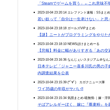
「Steamでゲームを買う」←これ意味不
2023-10-04 23:20:14 エレファント速報：SSま
若い奴って「自分は一生老けない」と思
2023-10-04 23:18:18 ガールズVIPまとめ
【謎】ニートがプログラミングをやりたが
2023-10-04 23:18:10 NEWSぽけまとめーる
【悲報】料金に幅がありすぎる「あの交
2023-10-04 23:16:36 なんじぇいスタジアム＠な
日本テレビ「ジャニー喜多川氏の男の子
内調査結果を公表
2023-10-04 23:15:39 (*ﾟ∀ﾟ)ゞカガクニュース隊
ワイ35歳の年収がヤバい!!
2023-10-04 23:15:34 気団まとめ-噫無情-｜嫁
そばアレルギーぼく、嫁に『蕎麦粉』を