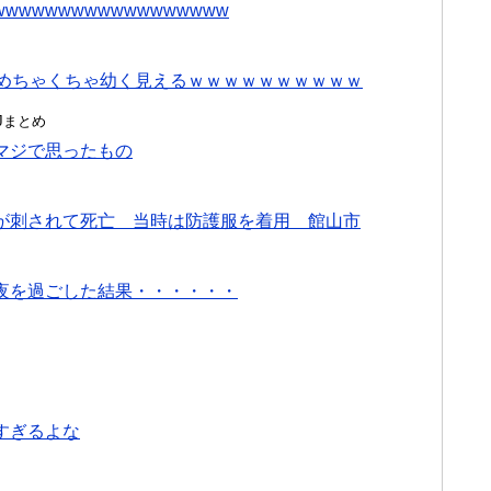
wwwwwwwwwwwwwwwwww
、めちゃくちゃ幼く見えるｗｗｗｗｗｗｗｗｗｗ
んJまとめ
マジで思ったもの
が刺されて死亡 当時は防護服を着用 館山市
夜を過ごした結果・・・・・・
すぎるよな