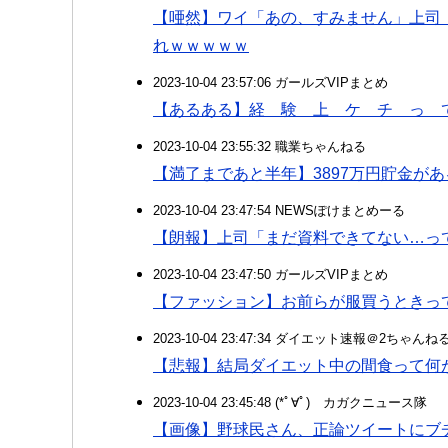
【唖然】ワイ「あの、すみません」上司
れｗｗｗｗｗ
2023-10-04 23:57:06 ガールズVIPまとめ
【あるある】経 験 上 ケ チ っ 
2023-10-04 23:55:32 職業ちゃんねる
【満了まであと半年】3897万円貯金が
2023-10-04 23:47:54 NEWSぽけまとめーる
【朗報】上司「まだ資料できてない…って
2023-10-04 23:47:50 ガールズVIPまとめ
【ファッション】お前らが服買うときっ
2023-10-04 23:47:34 ダイエット速報＠2ちゃんね
【悲報】結局ダイエット中の間食って何
2023-10-04 23:45:48 (*ﾟ∀ﾟ)ゞカガクニュース隊
【画像】野球民さん、正論ツイートにブ