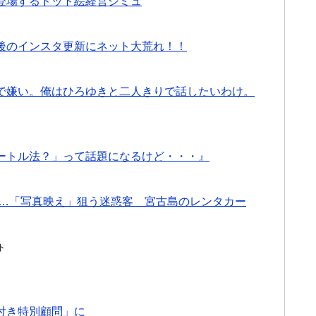
登場するドット絵経営シミュ
後のインスタ更新にネット大荒れ！！
で嫌い。俺はひろゆきと二人きりで話したいわけ。
ートル法？」って話題になるけど・・・』
ズ…「写真映え」狙う迷惑客 宮古島のレンタカー
ト
付き特別顧問」に