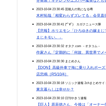
を発表！キテレツやエスパー魔美なども
2023-10-04 23:30:45 芸能人の気になる噂
木村拓哉「相変わらずズレてる」会見直
2023-10-04 23:30:41 (*ﾟ∀ﾟ)ゞカガクニュース隊
【悲報】ホリエモン「ひろゆきの嫁まじ
まじキモい。」
2023-10-04 23:30:32 オタク.com －オタコム－
作家さん『定期的に「何故、異世界でメ
2023-10-04 23:30:30 まとめさん
【DQN】高級外車で海に乗り入れポー
店悲鳴［R5/10/4］
2023-10-04 23:30:18 ソニック速報 2chまとめサイ
東京暮らしは幸せか？
2023-10-04 23:30:10 日刊やきう速報
【巨人】原辰徳さん、今後は「オーナー