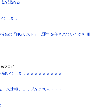
事務が認める
ってしまう
問指名の「NGリスト」…運営を任されていた会社側
る
hまとめブログ
ら撒いてしまうｗｗｗｗｗｗｗｗｗ
ュース速報テロップがこちら・・・
て