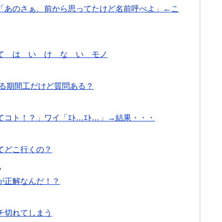
「あのさぁ、前から思ってたけど名前呼べよ」←こ
て は い け な い モノ
ある期間工だけど質問ある？
コト！？」ワイ「ｴﾄ…ｴﾄ…」→結果・・・
てどこ行くの？
る
が正解なんだ！？
チ切れてしまう