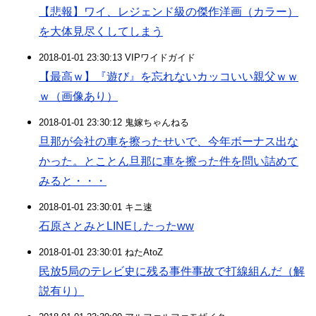
【悲報】ワイ、レジェンド級の傑作洋画（カラー）
を大体見尽くしてしまう
2018-01-01 23:30:13 VIPワイドガイド
【最高ｗ】『遊び』を忘れないカッコいい親父ｗｗ
ｗ（画像あり）
2018-01-01 23:30:12 鬼嫁ちゃんねる
旦那が会社の車を擦ったせいで、今年ボーナス出な
かった。とことん旦那に車を擦った件を問い詰めて
みると・・・
2018-01-01 23:30:01 キニ速
石原さとみとLINEしたったww
2018-01-01 23:30:01 ねたAtoZ
民放5局のテレビ史に残る事件事故で打線組んだ（解
説有り）