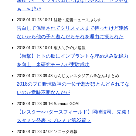
深夜ワイ「マッマ水出しっぱなしやんけ、ドジやな
ぁ…ｗ｣ｷｭｯ
2018-01-01 23:10:21 結婚・恋愛ニュースぷらす
告白して保留されてクリスマスまで待ったけど連絡
ないから他の子と遊んだらそれを理由に振られた
2018-01-01 23:10:01 暇人＼(^o^)／速報
【衝撃】ヒトの脳にインプラントを埋め込み記憶力
を向上 米研究チームが実験成功
2018-01-01 23:09:43 なんじぇいスタジアム＠なんJまとめ
2018のプロ野球阪神の一位予想がほとんどされてな
いのが意味不明なんだが
2018-01-01 23:09:16 Samurai GOAL
【レスター×ハダースフィールド】岡崎慎司、先発！
スタメン発表 ＜プレミア第22節＞
2018-01-01 23:07:02 ソニック速報