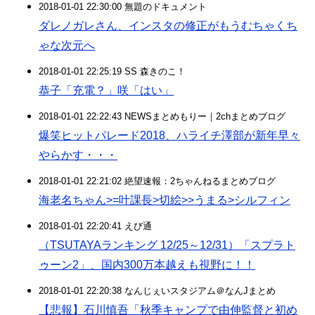
2018-01-01 22:30:00 無題のドキュメント
ダレノガレさん、インスタの修正がもうむちゃくち
ゃな次元へ
2018-01-01 22:25:19 SS 森きのこ！
恭子「充電？」咲「はい」
2018-01-01 22:22:43 NEWSまとめもりー｜2chまとめブログ
爆笑ヒットパレード2018、ハライチ澤部が新年早々
やらかす・・・
2018-01-01 22:21:02 絶望速報：2ちゃんねるまとめブログ
海老名ちゃん>=叶課長>切絵>>うまる>シルフィン
2018-01-01 22:20:41 えび通
（TSUTAYAランキング 12/25～12/31）「スプラト
ゥーン2」、国内300万本越えも視野に！！
2018-01-01 22:20:38 なんじぇいスタジアム＠なんJまとめ
【悲報】石川慎吾「秋季キャンプで由伸監督と初め