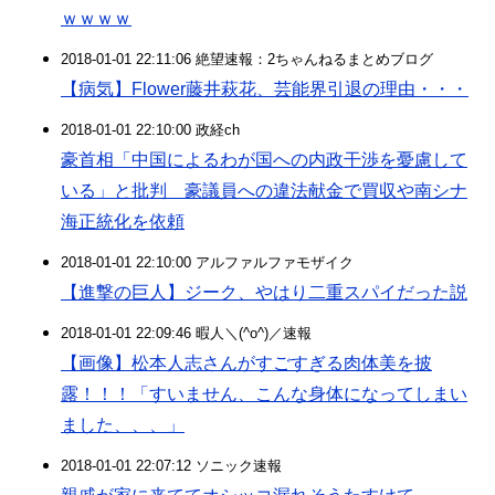
ｗｗｗｗ
2018-01-01 22:11:06 絶望速報：2ちゃんねるまとめブログ
【病気】Flower藤井萩花、芸能界引退の理由・・・
2018-01-01 22:10:00 政経ch
豪首相「中国によるわが国への内政干渉を憂慮して
いる」と批判 豪議員への違法献金で買収や南シナ
海正統化を依頼
2018-01-01 22:10:00 アルファルファモザイク
【進撃の巨人】ジーク、やはり二重スパイだった説
2018-01-01 22:09:46 暇人＼(^o^)／速報
【画像】松本人志さんがすごすぎる肉体美を披
露！！！「すいません、こんな身体になってしまい
ました、、、」
2018-01-01 22:07:12 ソニック速報