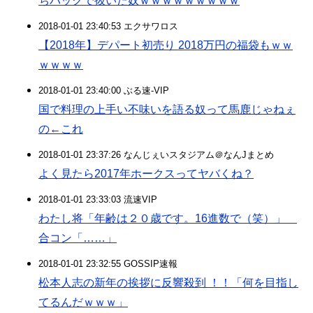
ちバックで抜いた奴ｗｗｗｗｗｗｗｗｗ
2018-01-01 23:40:53 エクサワロス
【2018年】デパート初売り 2018万円の福袋もｗｗ
ｗｗｗｗ
2018-01-01 23:40:00 ぶる速-VIP
国で料理の上手い不味いを語る奴って馬鹿じゃねぇ
の←これ
2018-01-01 23:37:26 なんじぇいスタジアム＠なんJまとめ
よく見たら2017年ホークスってヤバくね？
2018-01-01 23:33:03 流速VIP
わたし将「年齢は２０歳です。16進数で（笑）」
合コン「……」
2018-01-01 23:32:55 GOSSIP速報
松本人志の新年の挨拶に反響殺到 ！！「何を目指し
てるんだｗｗｗ」