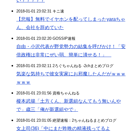
い？？？？？
2018-01-01 23:02:31 キニ速
【悲報】無料でイヤホンを配ってしまったyaraちゃ
ん、会社を辞めていた
2018-01-01 23:02:20 GOSSIP速報
自由・小沢代表が野党勢力の結集を呼びかけ！「安
倍政権は非常にぜい弱、簡単に潰せる！」
2018-01-01 23:02:11 2ろぐちゃんねる -2chまとめブログ
気楽な気持ちで彼女実家にお邪魔したんだがｗｗｗ
ｗｗｗ
2018-01-01 23:01:56 資格ちゃんねる
榎本武揚「土方くん、新選組なんてもう無いんや
で」歳三「俺が新選組やで」
2018-01-01 23:01:05 絶望速報：2ちゃんねるまとめブログ
女上司(36)「中にまだ昨晩の精液残ってるよ