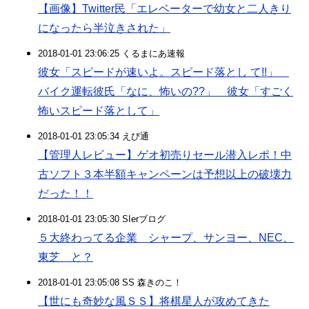
【画像】Twitter民「エレベーターで幼女と二人きり
になったら半泣きされた」
2018-01-01 23:06:25 くるまにあ速報
彼女「スピードが速いよ。スピード落とし て!!」
バイク運転彼氏「なに、怖いの??」 彼女「すごく
怖いスピード落として」
2018-01-01 23:05:34 えび通
【管理人レビュー】ゲオ初売りセール潜入レポ！中
古ソフト３本半額キャンペーンは予想以上の破壊力
だった！！
2018-01-01 23:05:30 SIerブログ
５大終わってる企業 シャープ、サンヨー、NEC、
東芝 と？
2018-01-01 23:05:08 SS 森きのこ！
【世にも奇妙な風ＳＳ】将棋星人が攻めてきた