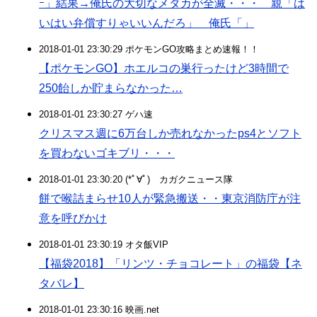
ｰ」結果→俺氏の大切なメダカが全滅・・・ 親「は
いはい弁償すりゃいいんだろ」 俺氏「」
2018-01-01 23:30:29 ポケモンGO攻略まとめ速報！！
【ポケモンGO】ホエルコの巣行ったけど3時間で
250飴しか貯まらなかった…
2018-01-01 23:30:27 ゲハ速
クリスマス週に6万台しか売れなかったps4とソフト
を買わないゴキブリ・・・
2018-01-01 23:30:20 (*ﾟ∀ﾟ)ゞカガクニュース隊
餅で喉詰まらせ10人が緊急搬送・・東京消防庁が注
意を呼びかけ
2018-01-01 23:30:19 オタ飯VIP
【福袋2018】「リンツ・チョコレート」の福袋【ネ
タバレ】
2018-01-01 23:30:16 映画.net