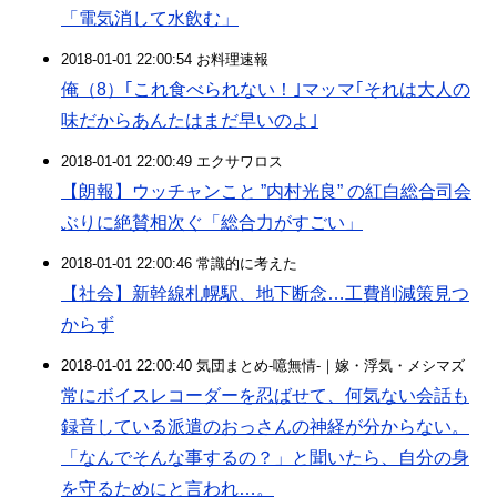
「電気消して水飲む」
2018-01-01 22:00:54 お料理速報
俺（8）｢これ食べられない！｣マッマ｢それは大人の
味だからあんたはまだ早いのよ｣
2018-01-01 22:00:49 エクサワロス
【朗報】ウッチャンこと ”内村光良” の紅白総合司会
ぶりに絶賛相次ぐ「総合力がすごい」
2018-01-01 22:00:46 常識的に考えた
【社会】新幹線札幌駅、地下断念…工費削減策見つ
からず
2018-01-01 22:00:40 気団まとめ-噫無情-｜嫁・浮気・メシマズ
常にボイスレコーダーを忍ばせて、何気ない会話も
録音している派遣のおっさんの神経が分からない。
「なんでそんな事するの？」と聞いたら、自分の身
を守るためにと言われ…。