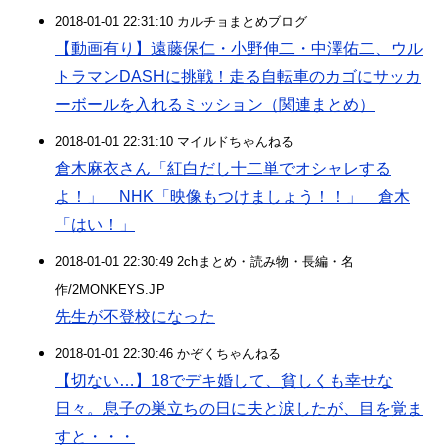
2018-01-01 22:31:10 カルチョまとめブログ
【動画有り】遠藤保仁・小野伸二・中澤佑二、ウル
トラマンDASHに挑戦！走る自転車のカゴにサッカ
ーボールを入れるミッション（関連まとめ）
2018-01-01 22:31:10 マイルドちゃんねる
倉木麻衣さん「紅白だし十二単でオシャレする
よ！」 NHK「映像もつけましょう！！」 倉木
「はい！」
2018-01-01 22:30:49 2chまとめ・読み物・長編・名
作/2MONKEYS.JP
先生が不登校になった
2018-01-01 22:30:46 かぞくちゃんねる
【切ない…】18でデキ婚して、貧しくも幸せな
日々。息子の巣立ちの日に夫と涙したが、目を覚ま
すと・・・