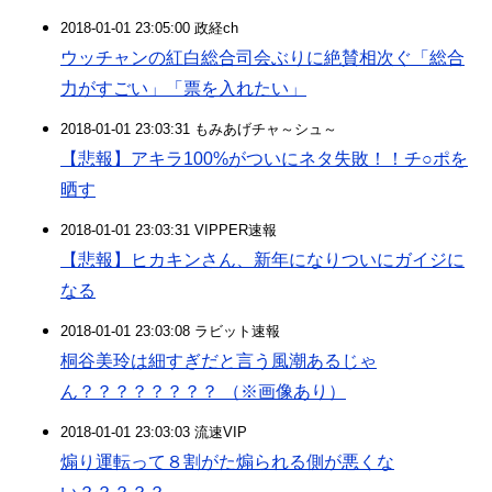
2018-01-01 23:05:00 政経ch
ウッチャンの紅白総合司会ぶりに絶賛相次ぐ「総合
力がすごい」「票を入れたい」
2018-01-01 23:03:31 もみあげチャ～シュ～
【悲報】アキラ100%がついにネタ失敗！！チ○ポを
晒す
2018-01-01 23:03:31 VIPPER速報
【悲報】ヒカキンさん、新年になりついにガイジに
なる
2018-01-01 23:03:08 ラビット速報
桐谷美玲は細すぎだと言う風潮あるじゃ
ん？？？？？？？？ （※画像あり）
2018-01-01 23:03:03 流速VIP
煽り運転って８割がた煽られる側が悪くな