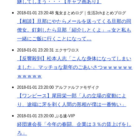
継してしまう・・・【キャプ画あり】
2018-01-01 23:20:48 鬼女まとめログ｜生活2chまとめブログ
【相談】旦那にやたらメールを送ってくる旦那の同
僚女。釘刺したら旦那「紹介しとくよ」→女と私も
一緒にご飯に行くことになって…
2018-01-01 23:20:31 エクサワロス
【反響殺到】松本人志「こんな身体になってしまい
ました」 マッチョな新年のごあいさつｗｗｗｗｗｗ
ｗｗｗｗｗ
2018-01-01 23:20:00 アルファルファモザイク
【ワンピース】尾田栄一郎「人の立場の変動によ
り、途端に牙を剥く人間の形相が僕は一番怖い」
2018-01-01 23:20:00 ぶる速-VIP
経団連会長「今年の春闘、企業は３％の賃上げをし
ろ」