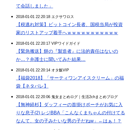
て会話しました」
2018-01-01 22:20:18 エクサワロス
【税逃れ対策】ビットコイン長者、国税当局が投資
家のリストアップ着手へｗｗｗｗｗｗｗｗｗｗｗ
2018-01-01 22:20:17 VIPワイドガイド
【緊急搬送】餅の『製造者』に法的責任はないの
か…？弁護士に聞いてみた結果…
2018-01-01 22:20:14 オタ飯VIP
【福袋2018】「サーティワンアイスクリーム」の福
袋【ネタバレ】
2018-01-01 22:20:06 鬼女まとめログ｜生活2chまとめブログ
【無神経杉】ダッフィーの首掛けポーチがお気に入
りな息子(2) レジBBA「こんなくまちゃんの付けてる
なんて、女の子みたいな男の子だねw」←はぁ！？