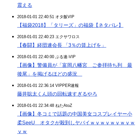
震える
2018-01-01 22:40:51 オタ飯VIP
【福袋2018】「タリーズ」の福袋【ネタバレ】
2018-01-01 22:40:23 エクサワロス
【春闘】経団連会長 「3％の賃上げを」
2018-01-01 22:40:00 ぶる速-VIP
【画像】警備員が「富岡八幡宮 ご参拝待ち列 最
後尾」を掲げるほどの盛況
2018-01-01 22:36:14 VIPPER速報
藤井聡太くん頭の回転速すぎるやろ
2018-01-01 22:34:48 ねたAtoZ
【画像】冬コミで話題の中国美女コスプレイヤー小
柔SeeU オタクが殺到しヤバイｗⅴｗⅴｗⅴｗⅴｗ
ⅴｗ