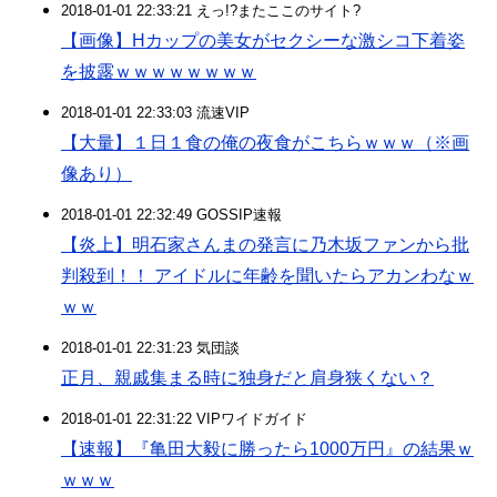
2018-01-01 22:33:21 えっ!?またここのサイト?
【画像】Hカップの美女がセクシーな激シコ下着姿
を披露ｗｗｗｗｗｗｗｗ
2018-01-01 22:33:03 流速VIP
【大量】１日１食の俺の夜食がこちらｗｗｗ（※画
像あり）
2018-01-01 22:32:49 GOSSIP速報
【炎上】明石家さんまの発言に乃木坂ファンから批
判殺到！！ アイドルに年齢を聞いたらアカンわなｗ
ｗｗ
2018-01-01 22:31:23 気団談
正月、親戚集まる時に独身だと肩身狭くない？
2018-01-01 22:31:22 VIPワイドガイド
【速報】『亀田大毅に勝ったら1000万円』の結果ｗ
ｗｗｗ