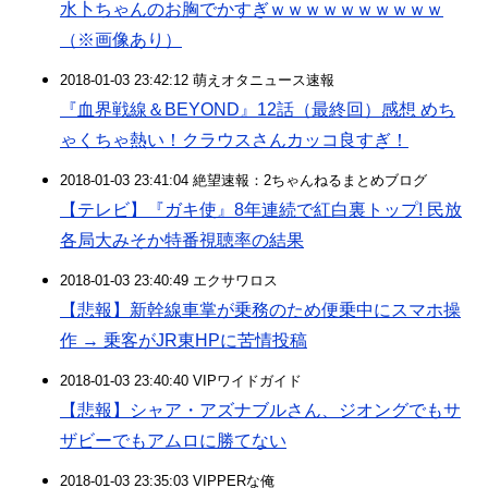
水卜ちゃんのお胸でかすぎｗｗｗｗｗｗｗｗｗｗ
（※画像あり）
2018-01-03 23:42:12 萌えオタニュース速報
『血界戦線＆BEYOND』12話（最終回）感想 めち
ゃくちゃ熱い！クラウスさんカッコ良すぎ！
2018-01-03 23:41:04 絶望速報：2ちゃんねるまとめブログ
【テレビ】『ガキ使』8年連続で紅白裏トップ! 民放
各局大みそか特番視聴率の結果
2018-01-03 23:40:49 エクサワロス
【悲報】新幹線車掌が乗務のため便乗中にスマホ操
作 → 乗客がJR東HPに苦情投稿
2018-01-03 23:40:40 VIPワイドガイド
【悲報】シャア・アズナブルさん、ジオングでもサ
ザビーでもアムロに勝てない
2018-01-03 23:35:03 VIPPERな俺