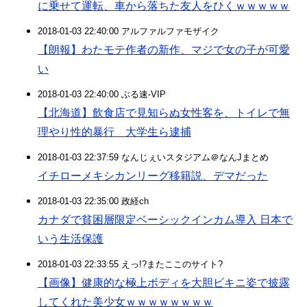
に乗せて運転、車から落ちた友人をひくｗｗｗｗｗ
2018-01-03 22:40:00 アルファルファモザイク
【朗報】わたモテ作者の新作、マジで女の子が可愛
い
2018-01-03 22:40:00 ぶる速-VIP
【北海道】飲食店で見知らぬ女性客を、トイレで無
理やり性的暴行 大学生ら逮捕
2018-01-03 22:37:59 なんじぇいスタジアム＠なんJまとめ
イチローメキシカンリーグ移籍説、デマだった
2018-01-03 22:35:00 政経ch
カナダで貧困層限定ベーシックインカム導入 日本で
いう生活保護
2018-01-03 22:33:55 えっ!?またここのサイト?
【画像】健康的な極上ボディを大胆ビキニ姿で披露
してくれた美少女ｗｗｗｗｗｗｗｗ