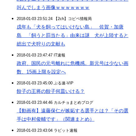
叫んでしまう画像ｗｗｗｗｗｗｗ
2018-01-03 23:51:24 【2ch】コピペ情報局
戌年も「犬を飼ってはいけない島」 佐賀・加唐
島 「飼うと罰当たる」由来は謎 犬が上陸すると
総出で犬狩りの文献も
2018-01-03 23:47:47 IT速報
政府、国民の元号離れに危機感。新元号は少ない画
数、15画上限を設定へ
2018-01-03 23:45:00 ぶる速-VIP
餃子の王将の餃子何皿いける？
2018-01-03 23:44:46 カルチョまとめブログ
【動画有】遠藤保仁が嫉妬する選手とは？「その選
手は中村俊輔です」（関連まとめ）
2018-01-03 23:43:04 ラビット速報