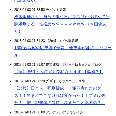
は認めない。」
2018-01-03 21:53:53 ラビット速報
椎木里佳さん、自分の誕生日にブスばかり呼んで公
開処刑する 性格悪ｗｗｗｗｗｗｗｗ （※画像あ
り）
2018-01-03 21:51:23 【2ch】コピペ情報局
1600台収容の駐車場で火災、全車両が延焼 リバプー
ル
2018-01-03 21:51:07 絶望速報：2ちゃんねるまとめブログ
【嵐】 櫻井くんの顔が気になります 【偽物？】
2018-01-03 21:50:29 (*ﾟ∀ﾟ)ゞカガクニュース隊
【悲報】日本人「死刑賛成！！犯罪者ただのク
ズ！！生まれてこなければ良かった！！ゴミは処
分！」俺「犯罪者の気持ち考えたことあるの？」
2018-01-03 21:50:00 アルファルファモザイク