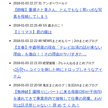
2018-01-03 22:27:31 アンダーワールド
【朗報】重盛さと美さん、とんでもなく即ハボな写
真を投稿してしまう
2018-01-03 22:25:49 SS 森きのこ！
【ミリマス】君の腹は
2018-01-03 22:22:48 NEWSまとめもりー｜2chまとめブログ
【文春】中森明菜の現在「テレビ出演の話が来ない
理由」を激白！！その理由がヤバすぎた…
2018-01-03 22:21:03 絶望速報：2ちゃんねるまとめブログ
‪꧁꧂←コイツを倒した時にドロップしそうなアイ
テム
2018-01-03 22:20:58 鬼女まとめログ｜生活2chまとめブログ
【無神経】園帰りにパートに来る母親(26)が子供(5)
を連れてきて事業所内で放牧して仕事の邪魔。わが
社は託児所じゃない！ 辞 め て く れ！