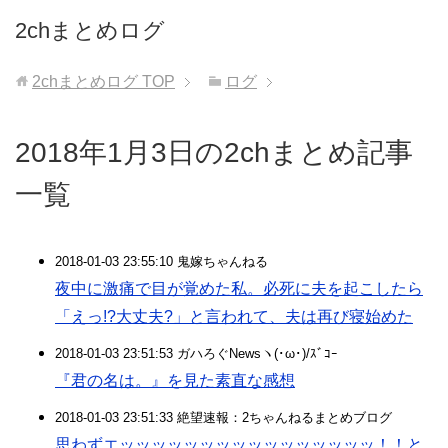
2chまとめログ
2chまとめログ
TOP
ログ
2018年1月3日の2chまとめ記事
一覧
2018-01-03 23:55:10 鬼嫁ちゃんねる
夜中に激痛で目が覚めた私。必死に夫を起こしたら
「えっ!?大丈夫?」と言われて、夫は再び寝始めた
2018-01-03 23:51:53 ガハろぐNewsヽ(･ω･)/ｽﾞｺｰ
『君の名は。』を見た素直な感想
2018-01-03 23:51:33 絶望速報：2ちゃんねるまとめブログ
思わずエッッッッッッッッッッッッッッッッ！！と