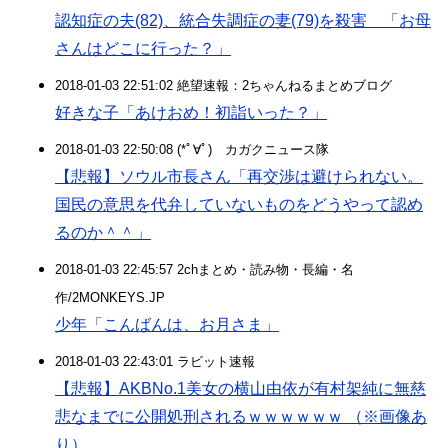
認知症の夫(82)、統合失調症の妻(79)を殺害 「お母
さんはどこに行った？」
2018-01-03 22:51:02 絶望速報：2ちゃんねるまとめブログ
好きな子「あけおめ！初詣いった？」
2018-01-03 22:50:08 (*ﾟ∀ﾟ)ゞカガクニュース隊
【悲報】ソウル市長さん「再交渉は避けられない。
国民の意思を代弁していないものをどうやって認め
るのか＾＾」
2018-01-03 22:45:57 2chまとめ・読み物・長編・名
作/2MONKEYS.JP
少年「こんばんは、お月さま」
2018-01-03 22:43:01 ラビット速報
【悲報】AKBNo.1美女の横山由依が有村架純に無慈
悲なまでに公開処刑されるｗｗｗｗｗｗ （※画像あ
り）