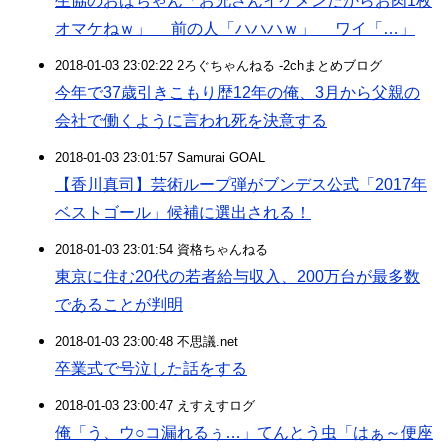
生協のおばちゃん「お兄さんイケメンだからお肉1枚
オマケねｗ」 前の人「ハハハｗ」 ワイ「…」
2018-01-03 23:02:22 2ろぐちゃんねる -2chまとめブログ
今年で37歳引きこもり歴12年の俺、3月から父親の
会社で働くように言われ死を決意する
2018-01-03 23:01:57 Samurai GOAL
【香川真司】芸術ループ弾がブンデス公式「2017年
ベストゴール」候補に選出される！
2018-01-03 23:01:54 資格ちゃんねる
東京に住む20代の若者給与収入、200万台が最多数
であることが判明
2018-01-03 23:00:48 不思議.net
卒業式で号泣した話をする
2018-01-03 23:00:47 えすえすログ
俺「う、ウ○コ漏れるぅ…」てんとう虫「はぁ～便座