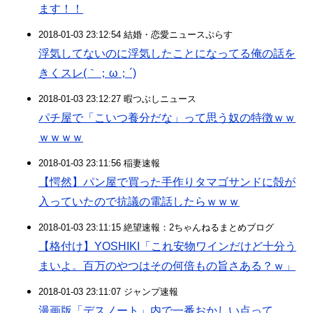
ます！！
2018-01-03 23:12:54 結婚・恋愛ニュースぷらす
浮気してないのに浮気したことになってる俺の話を
きくスレ(｀；ω；´)
2018-01-03 23:12:27 暇つぶしニュース
パチ屋で「こいつ養分だな」って思う奴の特徴ｗｗ
ｗｗｗｗ
2018-01-03 23:11:56 稲妻速報
【愕然】パン屋で買った手作りタマゴサンドに殻が
入っていたので抗議の電話したらｗｗｗ
2018-01-03 23:11:15 絶望速報：2ちゃんねるまとめブログ
【格付け】YOSHIKI「これ安物ワインだけど十分う
まいよ。百万のやつはその何倍もの旨さある？ｗ」
2018-01-03 23:11:07 ジャンプ速報
漫画版「デスノート」内で一番おかしい点って