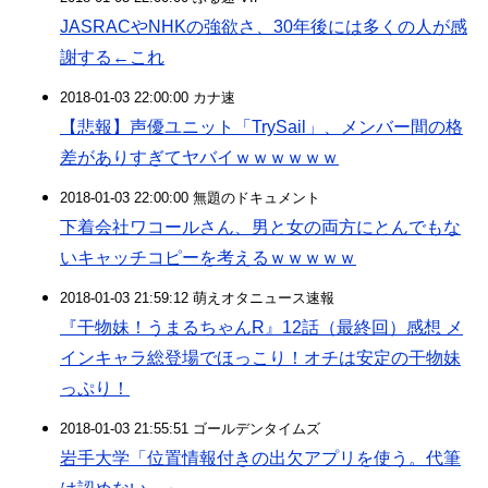
JASRACやNHKの強欲さ、30年後には多くの人が感
謝する←これ
2018-01-03 22:00:00 カナ速
【悲報】声優ユニット「TrySail」、メンバー間の格
差がありすぎてヤバイｗｗｗｗｗｗ
2018-01-03 22:00:00 無題のドキュメント
下着会社ワコールさん、男と女の両方にとんでもな
いキャッチコピーを考えるｗｗｗｗｗ
2018-01-03 21:59:12 萌えオタニュース速報
『干物妹！うまるちゃんR』12話（最終回）感想 メ
インキャラ総登場でほっこり！オチは安定の干物妹
っぷり！
2018-01-03 21:55:51 ゴールデンタイムズ
岩手大学「位置情報付きの出欠アプリを使う。代筆