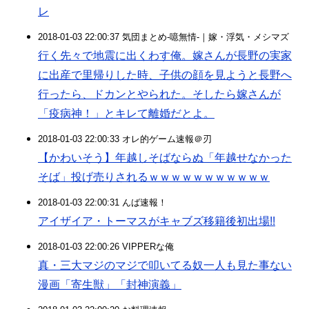
レ
2018-01-03 22:00:37 気団まとめ-噫無情-｜嫁・浮気・メシマズ
行く先々で地震に出くわす俺。嫁さんが長野の実家
に出産で里帰りした時、子供の顔を見ようと長野へ
行ったら、ドカンとやられた。そしたら嫁さんが
「疫病神！」とキレて離婚だとよ。
2018-01-03 22:00:33 オレ的ゲーム速報＠刃
【かわいそう】年越しそばならぬ「年越せなかった
そば」投げ売りされるｗｗｗｗｗｗｗｗｗｗｗ
2018-01-03 22:00:31 んば速報！
アイザイア・トーマスがキャブズ移籍後初出場!!
2018-01-03 22:00:26 VIPPERな俺
真・三大マジのマジで叩いてる奴一人も見た事ない
漫画「寄生獣」「封神演義」