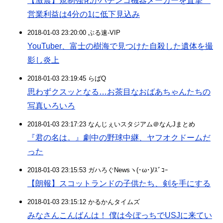
【激震】規制強化がパチンコ機器メーカーを直撃
営業利益は4分の1に低下見込み
2018-01-03 23:20:00 ぶる速-VIP
YouTuber、富士の樹海で見つけた自殺した遺体を撮
影し炎上
2018-01-03 23:19:45 らばQ
思わずクスッとなる…お茶目なおばあちゃんたちの
写真いろいろ
2018-01-03 23:17:23 なんじぇいスタジアム＠なんJまとめ
『君の名は。』劇中の野球中継、ヤフオクドームだ
った
2018-01-03 23:15:53 ガハろぐNewsヽ(･ω･)/ｽﾞｺｰ
【朗報】スコットランドの子供たち、剣を手にする
2018-01-03 23:15:12 かるかんタイムズ
みなさんこんばんは！ 僕は今ぼっちでUSJに来てい