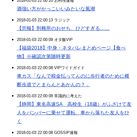
2018-01-03 22:00:20 お料理速報
酒強い方がかっこいいみたいな風潮
2018-01-03 22:00:13 ラジック
【悲報】刑務所のおせち、ひどすぎる……
2018-01-03 22:00:09 オタ飯VIP
【福袋2018】中身・ネタバレまとめページ【食べ
物】※確認次第随時更新
2018-01-03 22:00:08 VIPワイドガイド
車カス「なんで税金払ってんのに歩行者のために横
断歩道でとまらんとあかんの？」
2018-01-03 22:00:08 常識的に考えた
【静岡】東名高速SA 高校生（18歳）がふざけて友
人をバンパーに乗せて運転、車から落ちた友人をひ
く
2018-01-03 22:00:08 GOSSIP速報