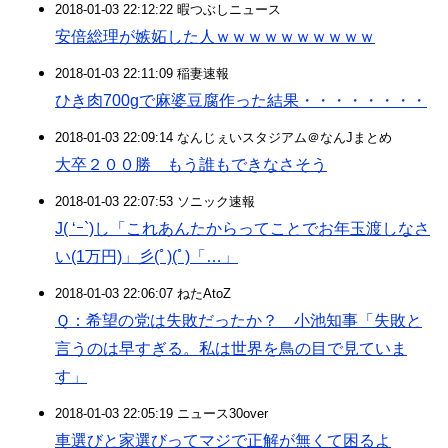
2018-01-03 22:12:22 暇つぶしニュース
安倍総理が嫉妬した人ｗｗｗｗｗｗｗｗｗｗ
2018-01-03 22:11:09 稲妻速報
ひき肉700gで麻婆豆腐作った結果・・・・・・・・
2018-01-03 22:09:14 なんじぇいスタジアム＠なんJまとめ
大卒２００勝 もう誰もできなさそう
2018-01-03 22:07:53 ソニック速報
J( ‘ｰ`)し「これあんたからってことでお年玉渡しなさ
い(1万円)」彡(ﾟ)(ﾟ)「…」
2018-01-03 22:06:07 ねたAtoZ
Ｑ：希望の党は失敗だったか？ 小池知事「失敗と
言うのは早すぎる。私は世界を鳥の目で見ていま
す」
2018-01-03 22:05:19 ニュース30over
車選びと家選びってマジで正解が無くて困るよ