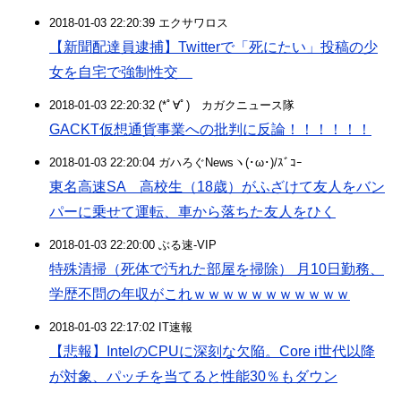
2018-01-03 22:20:39 エクサワロス
【新聞配達員逮捕】Twitterで「死にたい」投稿の少
女を自宅で強制性交
2018-01-03 22:20:32 (*ﾟ∀ﾟ)ゞカガクニュース隊
GACKT仮想通貨事業への批判に反論！！！！！！
2018-01-03 22:20:04 ガハろぐNewsヽ(･ω･)/ｽﾞｺｰ
東名高速SA 高校生（18歳）がふざけて友人をバン
パーに乗せて運転、車から落ちた友人をひく
2018-01-03 22:20:00 ぶる速-VIP
特殊清掃（死体で汚れた部屋を掃除） 月10日勤務、
学歴不問の年収がこれｗｗｗｗｗｗｗｗｗｗｗ
2018-01-03 22:17:02 IT速報
【悲報】IntelのCPUに深刻な欠陥。Core i世代以降
が対象、パッチを当てると性能30％もダウン