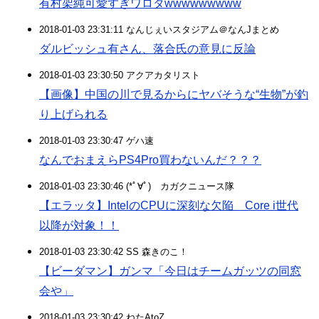
有村架純可愛すぎワロタwwwwwwwww
2018-01-03 23:31:11 なんじぇいスタジアム＠なんJまとめ
ダルビッシュ有さん、落合氏の意見に反論
2018-01-03 23:30:50 アクアカタリスト
【画像】中国の川で見るからにヤバそうな“生物”が釣
り上げられる
2018-01-03 23:30:47 ゲハ速
なんでおまえらPS4Pro買わないんだ？？？
2018-01-03 23:30:46 (*ﾟ∀ﾟ)ゞカガクニュース隊
【エラッタ】IntelのCPUに深刻な欠陥 Core i世代
以降が対象！！
2018-01-03 23:30:42 SS 森きのこ！
【ビーダマン】ガンマ「今日はチームガッツの同窓
会や」
2018-01-03 23:30:42 ねたAtoZ