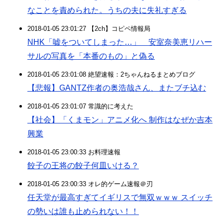
なことを責められた。うちの夫に失礼すぎる
2018-01-05 23:01:27 【2ch】コピペ情報局
NHK「嘘をついてしまった…」 安室奈美恵リハー
サルの写真を「本番のもの」と偽る
2018-01-05 23:01:08 絶望速報：2ちゃんねるまとめブログ
【悲報】GANTZ作者の奥浩哉さん、またブチ込む
2018-01-05 23:01:07 常識的に考えた
【社会】「くまモン」アニメ化へ 制作はなぜか吉本
興業
2018-01-05 23:00:33 お料理速報
餃子の王将の餃子何皿いける？
2018-01-05 23:00:33 オレ的ゲーム速報＠刃
任天堂が最高すぎてイギリスで無双ｗｗｗ スイッチ
の勢いは誰も止められない！！