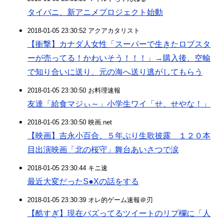
タイバニ、新アニメプロジェクト始動
2018-01-05 23:30:52 アクアカタリスト
【衝撃】カナダ人女性「スーパーで生きたロブスタ
ーが売ってる！かわいそう！！！」→購入後、空輸
で知り合いに送り、元の海へ送り逃がしてもらう
2018-01-05 23:30:50 お料理速報
友達「給食マジぃ～」小学生ワイ「せ、せやな！」
2018-01-05 23:30:50 映画.net
【映画】吉永小百合、５年ぶり生歌披露 １２０本
目出演映画「北の桜守」舞台あいさつで涙
2018-01-05 23:30:44 キニ速
最近大変だったS●Xの話をする
2018-01-05 23:30:39 オレ的ゲーム速報＠刃
【酷すぎ】現在バズってるツイートのリプ欄に「人