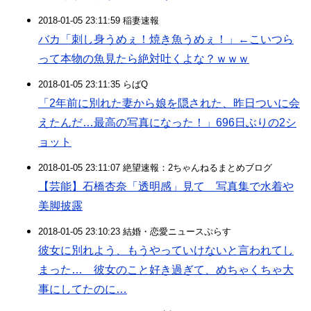
2018-01-05 23:11:59 稲妻速報
バカ「刺し身うめぇ！焼き魚うめぇ！」←こいつら
って本物の魚見たら絶対吐くよな？ｗｗｗ
2018-01-05 23:11:35 らばQ
「2年前に別れた妻から娘を隠された、昨日ついに会
えたんだ…最高の写真になった！」696日ぶりの2シ
ョット
2018-01-05 23:11:07 絶望速報：2ちゃんねるまとめブログ
【芸能】石橋杏奈「透明感」見て 写真集で水着や
美脚披露
2018-01-05 23:10:23 結婚・恋愛ニュースぷらす
彼女に別れよう、もうやっていけないと言われてし
まった… 彼女のこと好き過ぎて、めちゃくちゃ大
事にしてたのに…