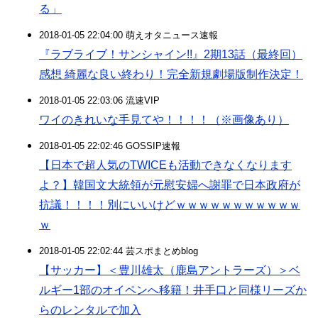
る」
2018-01-05 22:04:00 萌えオタニュース速報
『ラブライブ！サンシャイン!!』2期13話（最終回）
感想 綺麗な良い終わり！完全新規劇場版制作決定！
2018-01-05 22:03:06 流速VIP
ワイのきれいな手見てや！！！！（※画像あり）
2018-01-05 22:02:46 GOSSIP速報
【日本で超人気のTWICEも活動できなくなります
よ？】韓国文大統領が元慰安婦へ謝罪で日本政府が
抗議！！！！別にいいけどｗｗｗｗｗｗｗｗｗｗｗ
ｗ
2018-01-05 22:02:44 芸スポまとめblog
【サッカー】＜豊川雄太（鹿島アントラーズ）＞ベ
ルギー1部のオイペンへ移籍！井手口と同様リーズか
らのレンタルで加入