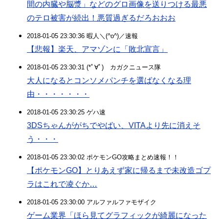
間の内臓や脳漿」などのグロ画像を送りつける最悪
のテロ被害が続出！悪質過ぎるだろおおお
2018-01-05 23:30:36 暇人＼(^o^)／速報
【悲報】楽天、アマゾンに「敗北宣言」
2018-01-05 23:30:31 (*ﾟ∀ﾟ)ゞカガクニュース隊
大人になるとコンソメパンチを選ばなくなる理
由・・・・・・・
2018-01-05 23:30:25 ゲハ速
3DSちゃんががちでやばい、VITAより先に消えそ
う・・・
2018-01-05 23:30:02 ポケモンGO攻略まとめ速報！！
【ポケモンGO】とりあえず家に帰るまで未改造ゴプ
ラはこれで凌ぐか…
2018-01-05 23:30:00 アルファルファモザイク
ゲーム業界「ほら見てグラフィックが綺麗になった