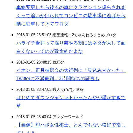
車線変更したら後ろの車にクラクション鳴らされま
くって追いかけられてコンビニの駐車場に逃げたら
隣に駐車してきてワロタ
2018-01-05 23:51:03 絶望速報：2ちゃんねるまとめブログ
ハライチ岩井って腐り芸やる割にはネタが大して面
白くないってのが致命的だよな
2018-01-05 23:48:15 政経ch
イオン、正月抽選会の大行列に「見込み甘かった」
Twitterに不満殺到、3時間待ちの証言も
2018-01-05 23:47:03 暇人＼(^o^)／速報
はじめてダウンジャケットかったんやが暖かすぎて
草
2018-01-05 23:43:04 アンダーワールド
【画像】即ハボ女性棋士、とんでもない格好で指し