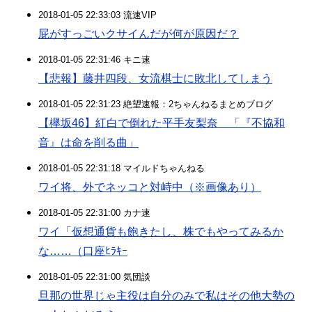
2018-01-05 22:33:03 流速VIP
屁がすっごいクサイんだが何が原因だ？
2018-01-05 22:31:46 キニ速
【悲報】藤井四段、女流棋士に敗北してしまう
2018-01-05 22:31:23 絶望速報：2ちゃんねるまとめブログ
【欅坂46】紅白で倒れた平手友梨奈 「『不協和
音』は命を削る曲」
2018-01-05 22:31:18 マイルドちゃんねる
ワイ将、外でネッコと対峙中（※画像あり）
2018-01-05 22:31:00 カナ速
ワイ「仮想通貨も飽きたし、株でもやってみるか
な……（口座ﾋﾗｷｰ
2018-01-05 22:31:00 気団談
旦那の世界じゃ主役は自分のみで私はその他大勢の