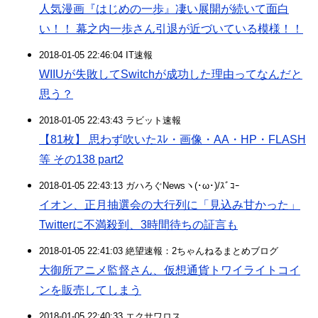
人気漫画『はじめの一歩』凄い展開が続いて面白
い！！ 幕之内一歩さん引退が近づいている模様！！
2018-01-05 22:46:04 IT速報
WIIUが失敗してSwitchが成功した理由ってなんだと
思う？
2018-01-05 22:43:43 ラビット速報
【81枚】 思わず吹いたｽﾚ・画像・AA・HP・FLASH
等 その138 part2
2018-01-05 22:43:13 ガハろぐNewsヽ(･ω･)/ｽﾞｺｰ
イオン、正月抽選会の大行列に「見込み甘かった」
Twitterに不満殺到、3時間待ちの証言も
2018-01-05 22:41:03 絶望速報：2ちゃんねるまとめブログ
大御所アニメ監督さん、仮想通貨トワイライトコイ
ンを販売してしまう
2018-01-05 22:40:33 エクサワロス