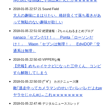
仲の悪い従姉妹に子供出来たんだがｗｗｗｗｗｗ
2018-01-05 22:57:21 Sound Field
大人の趣味にまはりたい。格好良くて落ち着きがあ
って無駄のない趣味が欲しい
2018-01-05 22:51:02 絶望速報：2ちゃんねるまとめブログ
nanaco「セブンだけ！」 Ponta「ローソンだ
け！」 Waon「セブンは無理！」 EdyiDQP「交
通系は無理」
2018-01-05 22:50:43 VIPPERな俺
【悲報】めちゃイケクビになった三中くん、コンビ
すら解散してしまう
2018-01-05 22:50:03 (*ﾟ∀ﾟ)ゞカガクニュース隊
敵｢逃走中ってカメラマンのせいでバレバレだよねw
ヤラセじゃんw｣←これｗｗｗｗｗｗｗｗ
2018-01-05 22:47:46 デジタルニューススレッド