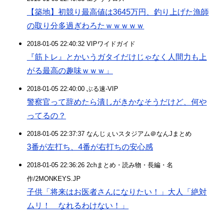
【築地】初競り最高値は3645万円、釣り上げた漁師
の取り分多過ぎわろたｗｗｗｗｗ
2018-01-05 22:40:32 VIPワイドガイド
『筋トレ』とかいうガタイだけじゃなく人間力も上
がる最高の趣味ｗｗｗ」
2018-01-05 22:40:00 ぶる速-VIP
警察官って辞めたら潰しがきかなそうだけど、何や
ってるの？
2018-01-05 22:37:37 なんじぇいスタジアム＠なんJまとめ
3番が左打ち、4番が右打ちの安心感
2018-01-05 22:36:26 2chまとめ・読み物・長編・名
作/2MONKEYS.JP
子供「将来はお医者さんになりたい！」大人「絶対
ムリ！ なれるわけない！」