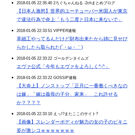
2018-01-05 22:35:40 2ろぐちゃんねる -2chまとめブログ
【日本人激怒】世界的ユーチューバー米国人が東京
で違法行為で炎上「もう二度と日本に来ないで」
2018-01-05 22:33:51 VIPPER速報
革細工やってるんだけど財布出来たから姉に見せび
らかしたら取られた(´・ω・｀)
2018-01-05 22:33:22 ゴールデンタイムズ
エヴァ公式「今年もエヴァをよろしく^-^」
2018-01-05 22:33:22 GOSSIP速報
【大炎上】ノンストップ「正月に一番働くべきなの
は嫁」「嫁は義母の子分、家来」 これ許せる
か？？？？
2018-01-05 22:33:10 えっ!?またここのサイト?
【画像】スレンダーボディが魅力の女の子のビキニ
姿が激シコｗｗｗｗｗｗｗ