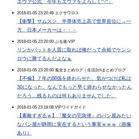
エヴァ公式「今年もエヴァをよろしく^-^」
2018-01-05 23:20:49 エクサワロス
【衝撃】サムスン、半導体売上高で世界首位に→一
方、日本メーカーは・・・
2018-01-05 23:20:00 ぶる速-VIP
リンかバットを人質に取れば俺だって余裕でケンシ
ロウに勝てるんだよなぁ
2018-01-05 23:20:00 鬼女まとめログ｜生活2chまとめブログ
【不倫】７年の関係を終わらせた。気がつけば私は
30になった。なんでもっと早く終わらせなかったん
だろう…残るものは何もありませんでした。
2018-01-05 23:19:08 VIPワイドガイド
【素敵すぎるｗ】『魔女の宅急便』のパン屋みたい
なパン屋が静岡に実在するという事実ｗｗｗ（画像
あり）