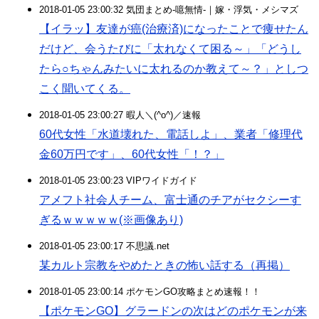
2018-01-05 23:00:32 気団まとめ-噫無情-｜嫁・浮気・メシマズ
【イラッ】友達が癌(治療済)になったことで痩せたん
だけど、会うたびに「太れなくて困る～」「どうし
たら○ちゃんみたいに太れるのか教えて～？」としつ
こく聞いてくる。
2018-01-05 23:00:27 暇人＼(^o^)／速報
60代女性「水道壊れた、電話しよ」、業者「修理代
金60万円です」、60代女性「！？」
2018-01-05 23:00:23 VIPワイドガイド
アメフト社会人チーム、富士通のチアがセクシーす
ぎるｗｗｗｗｗ(※画像あり)
2018-01-05 23:00:17 不思議.net
某カルト宗教をやめたときの怖い話する（再掲）
2018-01-05 23:00:14 ポケモンGO攻略まとめ速報！！
【ポケモンGO】グラードンの次はどのポケモンが来