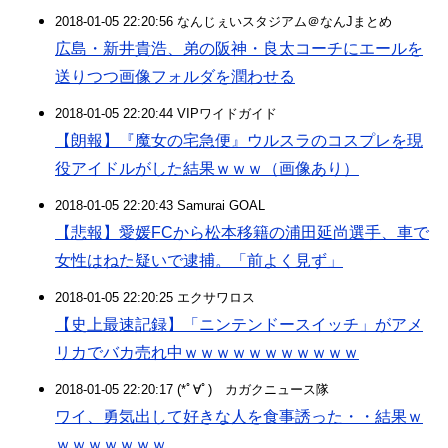
2018-01-05 22:20:56 なんじぇいスタジアム＠なんJまとめ
広島・新井貴浩、弟の阪神・良太コーチにエールを
送りつつ画像フォルダを潤わせる
2018-01-05 22:20:44 VIPワイドガイド
【朗報】『魔女の宅急便』ウルスラのコスプレを現
役アイドルがした結果ｗｗｗ（画像あり）
2018-01-05 22:20:43 Samurai GOAL
【悲報】愛媛FCから松本移籍の浦田延尚選手、車で
女性はねた疑いで逮捕。「前よく見ず」
2018-01-05 22:20:25 エクサワロス
【史上最速記録】「ニンテンドースイッチ」がアメ
リカでバカ売れ中ｗｗｗｗｗｗｗｗｗｗｗ
2018-01-05 22:20:17 (*ﾟ∀ﾟ)ゞカガクニュース隊
ワイ、勇気出して好きな人を食事誘った・・結果ｗ
ｗｗｗｗｗｗｗ