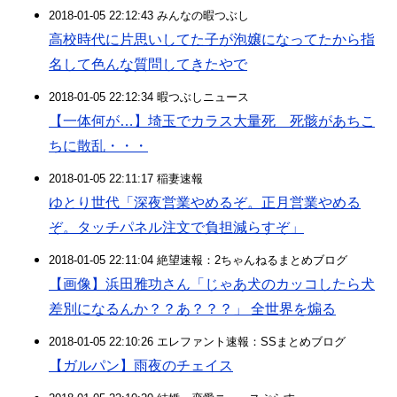
2018-01-05 22:12:43 みんなの暇つぶし
高校時代に片思いしてた子が泡嬢になってたから指
名して色んな質問してきたやで
2018-01-05 22:12:34 暇つぶしニュース
【一体何が…】埼玉でカラス大量死 死骸があちこ
ちに散乱・・・
2018-01-05 22:11:17 稲妻速報
ゆとり世代「深夜営業やめるぞ。正月営業やめる
ぞ。タッチパネル注文で負担減らすぞ」
2018-01-05 22:11:04 絶望速報：2ちゃんねるまとめブログ
【画像】浜田雅功さん「じゃあ犬のカッコしたら犬
差別になるんか？？あ？？？」 全世界を煽る
2018-01-05 22:10:26 エレファント速報：SSまとめブログ
【ガルパン】雨夜のチェイス