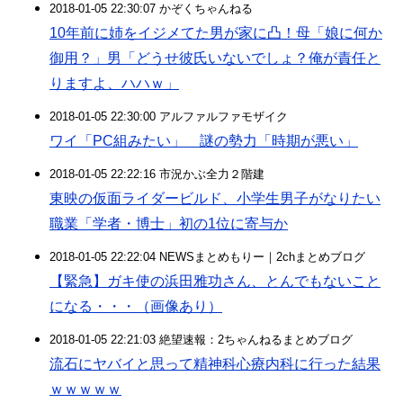
2018-01-05 22:30:07 かぞくちゃんねる
10年前に姉をイジメてた男が家に凸！母「娘に何か
御用？」男「どうせ彼氏いないでしょ？俺が責任と
りますよ、ハハｗ」
2018-01-05 22:30:00 アルファルファモザイク
ワイ「PC組みたい」 謎の勢力「時期が悪い」
2018-01-05 22:22:16 市況かぶ全力２階建
東映の仮面ライダービルド、小学生男子がなりたい
職業「学者・博士」初の1位に寄与か
2018-01-05 22:22:04 NEWSまとめもりー｜2chまとめブログ
【緊急】ガキ使の浜田雅功さん、とんでもないこと
になる・・・（画像あり）
2018-01-05 22:21:03 絶望速報：2ちゃんねるまとめブログ
流石にヤバイと思って精神科心療内科に行った結果
ｗｗｗｗｗ