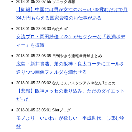
2018-01-05 23:07:55 ソニック速報
【朗報】中国には男が女性のおっ○いを揉むだけで月
34万円もらえる国家資格のお仕事がある
2018-01-05 23:06:33 ねたAtoZ
女流プロ・岡田紗佳（23）がセクシーな「役満ボデ
ィー」を披露
2018-01-05 23:05:05 日刊やきう速報＠野球まとめ
広島・新井貴浩、弟の阪神・良太コーチにエールを
送りつつ画像フォルダを潤わせる
2018-01-05 23:05:02 なんじぇいスタジアム＠なんJまとめ
【悲報】阪神メッセの走り込み、ただのダイエット
だった
2018-01-05 23:05:01 SIerブログ
モノより「いいね」が欲しい 平成世代、しぼむ物
欲