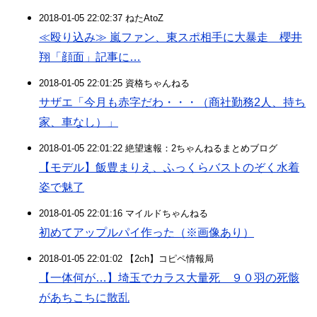
2018-01-05 22:02:37 ねたAtoZ
≪殴り込み≫ 嵐ファン、東スポ相手に大暴走 櫻井
翔「顔面」記事に…
2018-01-05 22:01:25 資格ちゃんねる
サザエ「今月も赤字だわ・・・（商社勤務2人、持ち
家、車なし）」
2018-01-05 22:01:22 絶望速報：2ちゃんねるまとめブログ
【モデル】飯豊まりえ、ふっくらバストのぞく水着
姿で魅了
2018-01-05 22:01:16 マイルドちゃんねる
初めてアップルパイ作った（※画像あり）
2018-01-05 22:01:02 【2ch】コピペ情報局
【一体何が…】埼玉でカラス大量死 ９０羽の死骸
があちこちに散乱