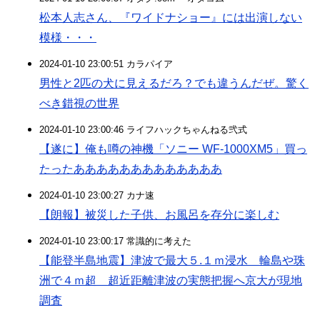
松本人志さん、『ワイドナショー』には出演しない
模様・・・
2024-01-10 23:00:51 カラパイア
男性と2匹の犬に見えるだろ？でも違うんだぜ。驚く
べき錯視の世界
2024-01-10 23:00:46 ライフハックちゃんねる弐式
【遂に】俺も噂の神機「ソニー WF-1000XM5」買っ
たったあああああああああああああ
2024-01-10 23:00:27 カナ速
【朗報】被災した子供、お風呂を存分に楽しむ
2024-01-10 23:00:17 常識的に考えた
【能登半島地震】津波で最大５.１ｍ浸水 輪島や珠
洲で４ｍ超 超近距離津波の実態把握へ京大が現地
調査