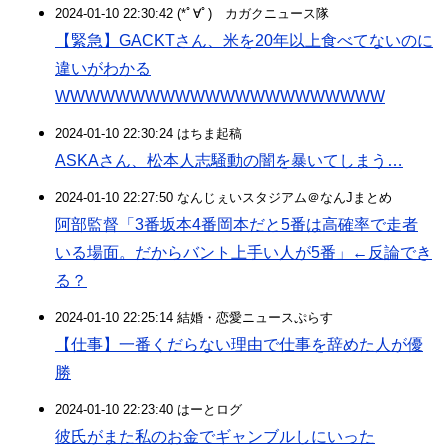
2024-01-10 22:30:42 (*ﾟ∀ﾟ)ゞカガクニュース隊
【緊急】GACKTさん、米を20年以上食べてないのに
違いがわかる
WWWWWWWWWWWWWWWWWWWWWW
2024-01-10 22:30:24 はちま起稿
ASKAさん、松本人志騒動の闇を暴いてしまう…
2024-01-10 22:27:50 なんじぇいスタジアム＠なんJまとめ
阿部監督「3番坂本4番岡本だと5番は高確率で走者
いる場面。だからバント上手い人が5番」←反論でき
る？
2024-01-10 22:25:14 結婚・恋愛ニュースぷらす
【仕事】一番くだらない理由で仕事を辞めた人が優
勝
2024-01-10 22:23:40 はーとログ
彼氏がまた私のお金でギャンブルしにいった