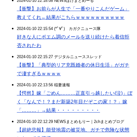
2024-01-10 22:18:08 NEWSぽけまとめーる
【衝撃】お前らが人生で「一番やりこんだゲーム」
教えてくれ←結果がこちらｗｗｗｗｗｗｗｗｗｗ
2024-01-10 22:15:54 (*ﾟ∀ﾟ)ゞカガクニュース隊
好きな人にポエム調のメールを送り続けたら着信拒
否されたわ
2024-01-10 22:15:27 デジタルニューススレッド
【衝撃】「典型的リア充既婚者の休日生活」がガチ
で凄すぎるｗｗｗｗ
2024-01-10 22:13:56 稲妻速報
【愕然】嫁「ごめん………正直引っ越したい(泣)」ぼ
く「なんで！？まだ新築2年目だぞこの家！？」嫁
「………」→結果・・・・・・・・・
2024-01-10 22:12:29 NEWSまとめもりー｜2chまとめブログ
【超絶悲報】能登地震の被災地、ガチで危険な状態