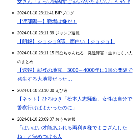
女さん「えっ♡筋肉すごぉい?かたぁい♡」ﾍﾞﾀﾍﾞﾀ
2024-01-10 23:11:41 BIPブログ
【渡部陽一】戦場は嫌だ！
2024-01-10 23:11:39 ジャンプ速報
【朗報】ジョジョ9部、面白い【ジョジョ】
2024-01-10 23:11:15 凹凸ちゃんねる 発達障害・生きにくい人
のまとめ
【速報】能登の地震、3000～4000年に1回の間隔で
発生する大地震だった…
2024-01-10 23:10:00 えび速
【ネット】ひろゆき「松本人志騒動、女性は自分で
警察行けばよかったのに」
2024-01-10 23:09:07 おうち速報
「はいはい才能あふれる両利き様でよござんした
ね」と決めつける人