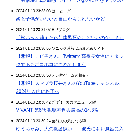
『異修羅』2話感想 ワイバーンなのに銃を使うのか
2024-01-10 23:33:08 はーとログ
嫁と子供がいないと自由かもしれないかど
2024-01-10 23:31:07 BIPブログ
「松ちゃん消えたら芸能界死ぬけどいいのか！？」
2024-01-10 23:30:55 ソニック速報 2chまとめサイト
【悲報】チビ男さん、Twitterで高身長女性にアタッ
クするもボコボコにされてしまう
2024-01-10 23:30:53 オレ的ゲーム速報＠刃
【悲報】スマブラ桜井さんのYouTubeチャンネル、
2024年以内に終了へ
2024-01-10 23:30:42 (*ﾟ∀ﾟ)ゞカガクニュース隊
VIVANT 第6話 視聴率過去最高の14.3%
2024-01-10 23:30:24 芸能人の気になる噂
ゆうちゃみ、大の風呂嫌い…「彼氏にもお風呂に入