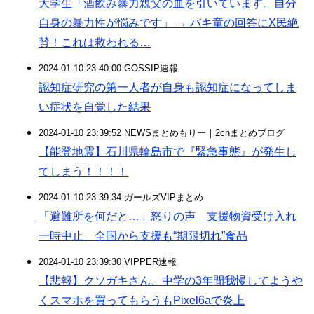
大学生「酒飲み暴力親父の血を引いています。自分
自身の暴力性が悩みです」 → バキ童の回答にX民絶
賛！これは救われる…
2024-01-10 23:40:00 GOSSIP速報
認知症研究の第一人者が自身も認知症になってしま
い症状を自覚した結果
2024-01-10 23:39:52 NEWSまとめもりー｜2chまとめブログ
【能登地震】石川県輪島市で『緊急事態』が発生し
てしまう！！！！
2024-01-10 23:39:34 ガールズVIPまとめ
「避難所を何だと…」怒りの声 支援物資受け入れ
一時中止 全国から支援も“期限切れ”食品
2024-01-10 23:39:30 VIPPER速報
【悲報】クソガキさん、中学の3年間我慢してようや
くスマホを買ってもらうもPixel6aで炎上