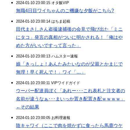
2024-01-10 23:00:15 オタ飯VIP
無職4日目ワイちゃんのご機嫌な夕飯がこちら?
2024-01-10 23:00:14 はちま起稿
田代まさしさん盗撮逮捕後の会見で飛び出た「ミニ
にタコ」発言の真相がついに明かされる！「俺はや
めた方がいいですって言った」
2024-01-10 23:00:13 ハムスター速報
娘「きっしょ！あんたみたいなのが父親とかまじで
無理！早く死んで！」ワイ「…」
2024-01-10 23:00:11 VIPワイドガイド
ウーバー配達員ぼく「あれー･･･これ表札と注文者の
名前が違うなぁ･･･まいっか置き配置き配ｗｗｗｗ」
←その結果
2024-01-10 23:00:05 お料理速報
陰キャワイ（ここで肉を焼かずに食ったら馬鹿ウケ