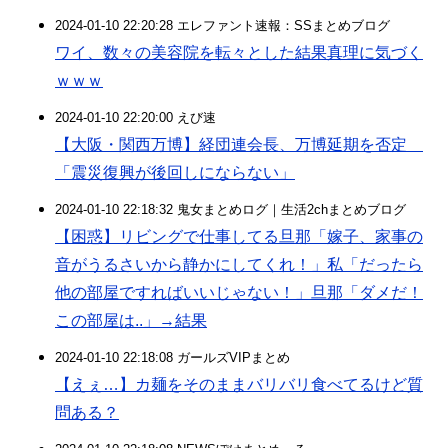
2024-01-10 22:20:28 エレファント速報：SSまとめブログ
ワイ、数々の美容院を転々とした結果真理に気づく
ｗｗｗ
2024-01-10 22:20:00 えび速
【大阪・関西万博】経団連会長、万博延期を否定
「震災復興が後回しにならない」
2024-01-10 22:18:32 鬼女まとめログ｜生活2chまとめブログ
【困惑】リビングで仕事してる旦那「嫁子、家事の
音がうるさいから静かにしてくれ！」私「だったら
他の部屋ですればいいじゃない！」旦那「ダメだ！
この部屋は..」→結果
2024-01-10 22:18:08 ガールズVIPまとめ
【えぇ…】カ麺をそのままバリバリ食べてるけど質
問ある？