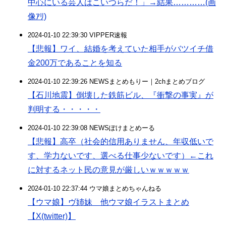
中心にいる芸人はこいつらだ！」→結果…………(画
像ｱﾘ)
2024-01-10 22:39:30 VIPPER速報
【悲報】ワイ、結婚を考えていた相手がバツイチ借
金200万であることを知る
2024-01-10 22:39:26 NEWSまとめもりー｜2chまとめブログ
【石川地震】倒壊した鉄筋ビル、『衝撃の事実』が
判明する・・・・・
2024-01-10 22:39:08 NEWSぽけまとめーる
【悲報】高卒（社会的信用ありません、年収低いで
す、学力ないです、選べる仕事少ないです）←これ
に対するネット民の意見が厳しいｗｗｗｗｗ
2024-01-10 22:37:44 ウマ娘まとめちゃんねる
【ウマ娘】ヴ姉妹 他ウマ娘イラストまとめ
【X(twitter)】