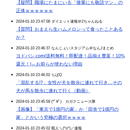
【疑問】職場にたまにいる「後輩にも敬語マン」の
正体ｗｗｗｗｗｗ
2024-01-10 23:47:08 ダイエット速報＠2ちゃんねる
【質問】おまえら生ハムメロンって食ったことある
か？
2024-01-10 23:46:37 なんじぇいスタジアム＠なんJまとめ
ヨドバシ.com(送料無料！即配達！品揃え豊富！10%
還元！)←お前らが使わない理由
2024-01-10 23:46:02 らばQ
「混乱する!?」女性が犬を散歩に連れて行き…その
犬が馬を散歩に連れて行く（動画）
2024-01-10 23:45:59 (*ﾟ∀ﾟ)ゞカガクニュース隊
【画像】「東京で1億円の家」か「田舎で1億円の
家」とかいう究極の選択ｗｗｗｗ
2024-01-10 23:45:02 暇人＼(^o^)／速報