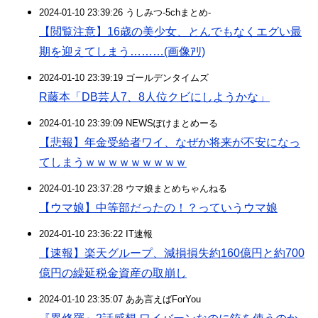
2024-01-10 23:39:26 うしみつ-5chまとめ-
【閲覧注意】16歳の美少女、とんでもなくエグい最
期を迎えてしまう………(画像ｱﾘ)
2024-01-10 23:39:19 ゴールデンタイムズ
R藤本「DB芸人7、8人位クビにしようかな」
2024-01-10 23:39:09 NEWSぽけまとめーる
【悲報】年金受給者ワイ、なぜか将来が不安になっ
てしまうｗｗｗｗｗｗｗｗｗ
2024-01-10 23:37:28 ウマ娘まとめちゃんねる
【ウマ娘】中等部だったの！？っていうウマ娘
2024-01-10 23:36:22 IT速報
【速報】楽天グループ、減損損失約160億円と約700
億円の繰延税金資産の取崩し
2024-01-10 23:35:07 ああ言えばForYou