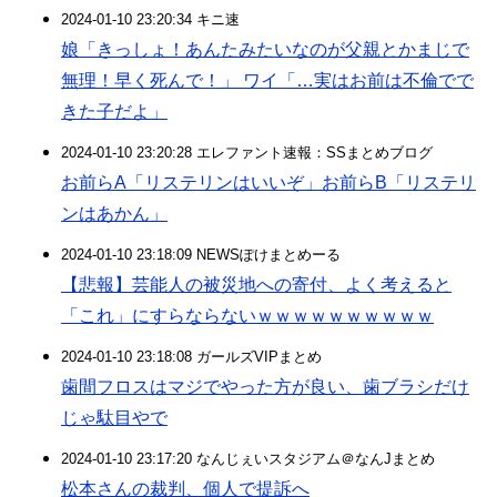
2024-01-10 23:20:34 キニ速
娘「きっしょ！あんたみたいなのが父親とかまじで
無理！早く死んで！」 ワイ「…実はお前は不倫でで
きた子だよ」
2024-01-10 23:20:28 エレファント速報：SSまとめブログ
お前らA「リステリンはいいぞ」お前らB「リステリ
ンはあかん」
2024-01-10 23:18:09 NEWSぽけまとめーる
【悲報】芸能人の被災地への寄付、よく考えると
「これ」にすらならないｗｗｗｗｗｗｗｗｗｗ
2024-01-10 23:18:08 ガールズVIPまとめ
歯間フロスはマジでやった方が良い、歯ブラシだけ
じゃ駄目やで
2024-01-10 23:17:20 なんじぇいスタジアム＠なんJまとめ
松本さんの裁判、個人で提訴へ