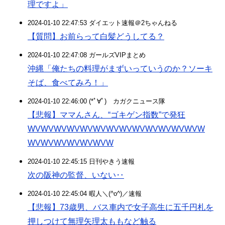
理ですよ」
2024-01-10 22:47:53 ダイエット速報＠2ちゃんねる
【質問】お前らって白髪どうしてる？
2024-01-10 22:47:08 ガールズVIPまとめ
沖縄「俺たちの料理がまずいっていうのか？ソーキ
そば、食べてみろ！」
2024-01-10 22:46:00 (*ﾟ∀ﾟ)ゞカガクニュース隊
【悲報】ママんさん、“ゴキゲン指数”で発狂
WVWVWVWVWVWVWVWVWVWVWVWVWVW
WVWVWVWVWVWVW
2024-01-10 22:45:15 日刊やきう速報
次の阪神の監督、いない‥
2024-01-10 22:45:04 暇人＼(^o^)／速報
【悲報】73歳男、バス車内で女子高生に五千円札を
押しつけて無理矢理太ももなど触る