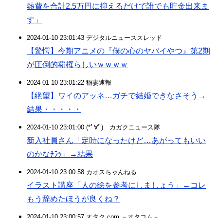
熱費を合計2.5万円に抑えるだけで誰でも貯金出来ま
す」
2024-01-10 23:01:43 デジタルニューススレッド
【驚愕】今期アニメの『僕の心のヤバイやつ』第2期
が圧倒的覇権らしいｗｗｗｗ
2024-01-10 23:01:22 稲妻速報
【絶望】ワイのアッネ…ガチで結婚できなさそう→
結果・・・・・
2024-01-10 23:01:00 (*ﾟ∀ﾟ)ゞカガクニュース隊
新入社員さん「定時になったけど…あがってもいい
のかなﾁﾗｯ」→結果
2024-01-10 23:00:58 カオスちゃんねる
イラスト講座「人の絵を参考にしましょう」←コレ
もう辞めたほうが良くね？
2024-01-10 23:00:57 オタク.com －オタコム－