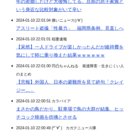
年の差婚したけど大後悔してる。旦那の息子家族と
いう身近な比較対象がいて辛い
2024-01-10 22:01:04 痛いニュース(ﾉ∀`)
アスリート盗撮「性暴力」 福岡県条例、見直しへ
2024-01-10 22:01:01 稲妻速報
【呆然】一人ドライブが楽しかったんだが維持費を
気にして軽に乗り換えた結果ｗｗｗｗｗｗ
2024-01-10 22:01:00 凹凸ちゃんねる 発達障害・生きにくい人
のまとめ
【悲報】外国人、日本の避難所を見て絶句「クレイ
ジー…」
2024-01-10 22:00:51 カラパイア
まさかの鳥だかり。駐車場で鳥の大群が結集、ヒッ
チコック映画を彷彿とさせる
2024-01-10 22:00:49 (*ﾟ∀ﾟ)ゞカガクニュース隊