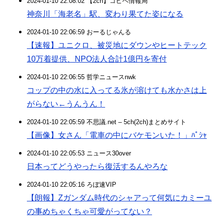
2024-01-10 22:08:02 【2ch】コピペ情報局
神奈川「海老名」駅、変わり果てた姿になる
2024-01-10 22:06:59 おーるじゃんる
【速報】ユニクロ、被災地にダウンやヒートテック
10万着提供、NPO法人合計1億円を寄付
2024-01-10 22:06:55 哲学ニュースnwk
コップの中の水に入ってる氷が溶けても水かさは上
がらない←うんうん！
2024-01-10 22:05:59 不思議.net – 5ch(2ch)まとめサイト
【画像】女さん「電車の中にバケモンいた！」ﾊﾟｼｬ
2024-01-10 22:05:53 ニュース30over
日本ってどうやったら復活するんやろな
2024-01-10 22:05:16 ろぼ速VIP
【朗報】Zガンダム時代のシャアって何気にカミーユ
の事めちゃくちゃ可愛がってない？