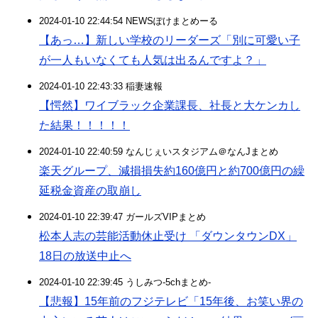
2024-01-10 22:44:54 NEWSぽけまとめーる
【あっ…】新しい学校のリーダーズ「別に可愛い子
が一人もいなくても人気は出るんですよ？」
2024-01-10 22:43:33 稲妻速報
【愕然】ワイブラック企業課長、社長と大ケンカし
た結果！！！！！
2024-01-10 22:40:59 なんじぇいスタジアム＠なんJまとめ
楽天グループ、減損損失約160億円と約700億円の繰
延税金資産の取崩し
2024-01-10 22:39:47 ガールズVIPまとめ
松本人志の芸能活動休止受け 「ダウンタウンDX」
18日の放送中止へ
2024-01-10 22:39:45 うしみつ-5chまとめ-
【悲報】15年前のフジテレビ「15年後、お笑い界の