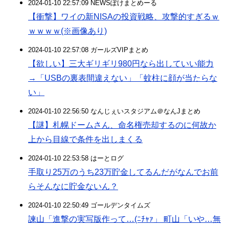
2024-01-10 22:57:09 NEWSぽけまとめーる
【衝撃】ワイの新NISAの投資戦略、攻撃的すぎるｗ
ｗｗｗｗ(※画像あり)
2024-01-10 22:57:08 ガールズVIPまとめ
【欲しい】三大ギリギリ980円なら出していい能力
→「USBの裏表間違えない」「蚊柱に顔が当たらな
い」
2024-01-10 22:56:50 なんじぇいスタジアム＠なんJまとめ
【謎】札幌ドームさん、命名権売却するのに何故か
上から目線で条件を出しまくる
2024-01-10 22:53:58 はーとログ
手取り25万のうち23万貯金してるんだがなんでお前
らそんなに貯金ないん？
2024-01-10 22:50:49 ゴールデンタイムズ
諫山「進撃の実写版作って…(ﾆﾁｬｧ」 町山「いや…無