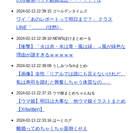
の性被害ベッド動画流出・・・！！！!1
2024-02-13 22:39:15 ゴールデンタイムズ
ワイ「あのレポートって明日まで？」 クラス
LINE「………(沈黙)」
2024-02-13 22:39:10 NEWSぽけまとめーる
【衝撃】「火は赤・水は青・風は緑」→風が緑色な
理由が謎すぎるｗｗｗｗｗ
2024-02-13 22:39:08 うしみつ-5chまとめ-
【画像】女性「リアルでは誰にも言えないけれど、
私は寿司を踏むと興奮しちゃう体質なの…」
2024-02-13 22:37:15 ウマ娘まとめちゃんねる
【ウマ娘】明日は大事な 他ウマ娘イラストまとめ
【X(twitter)】
2024-02-13 22:33:16 はーとログ
離婚ってめちゃくちゃ面倒くせえ