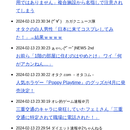
用ではありません」複合施設から名指しで注意され
てしまう
2024-02-13 23:30:34 (*ﾟ∀ﾟ)ゞカガクニュース隊
オタクの白人男性「日本に来てコスプレしてみ
た！」→結果ｗｗｗｗ
2024-02-13 23:30:23 ぁゃιぃ(*ﾟーﾟ)NEWS 2nd
お前ら「1階の部屋に住むのはやめとけ」 ワイ「何
がアカンねん…」
2024-02-13 23:30:22 オタク.com －オタコム－
人気ホラゲー『Poppy Playtime』のグッズが4月に発
売決定！
2024-02-13 23:30:19 オレ的ゲーム速報＠刃
三重交通のキャラに発狂していたフェミさん「三重
交通に特定されて職場に電話された！」
2024-02-13 23:29:54 ダイエット速報＠2ちゃんねる