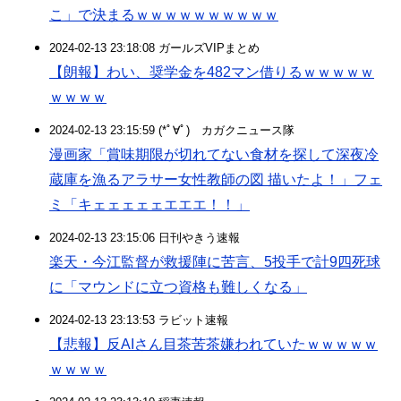
こ」で決まるｗｗｗｗｗｗｗｗｗｗ
2024-02-13 23:18:08 ガールズVIPまとめ
【朗報】わい、奨学金を482マン借りるｗｗｗｗｗ
ｗｗｗｗ
2024-02-13 23:15:59 (*ﾟ∀ﾟ)ゞカガクニュース隊
漫画家「賞味期限が切れてない食材を探して深夜冷
蔵庫を漁るアラサー女性教師の図 描いたよ！」フェ
ミ「キェェェェェエエエ！！」
2024-02-13 23:15:06 日刊やきう速報
楽天・今江監督が救援陣に苦言、5投手で計9四死球
に「マウンドに立つ資格も難しくなる」
2024-02-13 23:13:53 ラビット速報
【悲報】反AIさん目茶苦茶嫌われていたｗｗｗｗｗ
ｗｗｗｗ