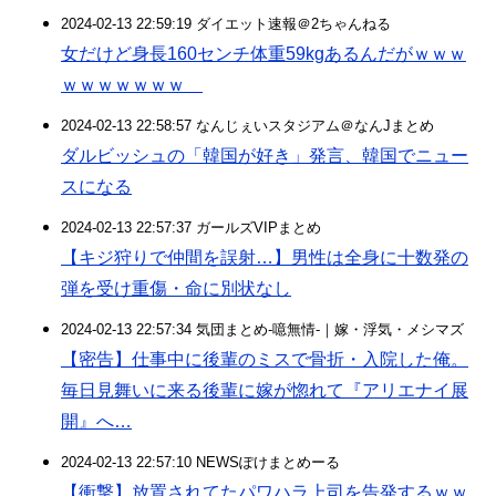
2024-02-13 22:59:19 ダイエット速報＠2ちゃんねる
女だけど身長160センチ体重59kgあるんだがｗｗｗ
ｗｗｗｗｗｗｗ
2024-02-13 22:58:57 なんじぇいスタジアム＠なんJまとめ
ダルビッシュの「韓国が好き」発言、韓国でニュー
スになる
2024-02-13 22:57:37 ガールズVIPまとめ
【キジ狩りで仲間を誤射…】男性は全身に十数発の
弾を受け重傷・命に別状なし
2024-02-13 22:57:34 気団まとめ-噫無情-｜嫁・浮気・メシマズ
【密告】仕事中に後輩のミスで骨折・入院した俺。
毎日見舞いに来る後輩に嫁が惚れて『アリエナイ展
開』へ…
2024-02-13 22:57:10 NEWSぽけまとめーる
【衝撃】放置されてたパワハラ上司を告発するｗｗ