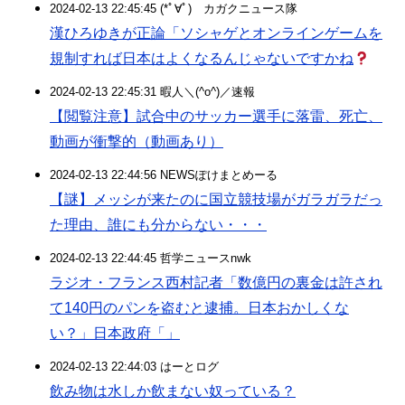
2024-02-13 22:45:45 (*ﾟ∀ﾟ)ゞカガクニュース隊
漢ひろゆきが正論「ソシャゲとオンラインゲームを
規制すれば日本はよくなるんじゃないですかね
2024-02-13 22:45:31 暇人＼(^o^)／速報
【閲覧注意】試合中のサッカー選手に落雷、死亡、
動画が衝撃的（動画あり）
2024-02-13 22:44:56 NEWSぽけまとめーる
【謎】メッシが来たのに国立競技場がガラガラだっ
た理由、誰にも分からない・・・
2024-02-13 22:44:45 哲学ニュースnwk
ラジオ・フランス西村記者「数億円の裏金は許され
て140円のパンを盗むと逮捕。日本おかしくな
い？」日本政府「」
2024-02-13 22:44:03 はーとログ
飲み物は水しか飲まない奴っている？