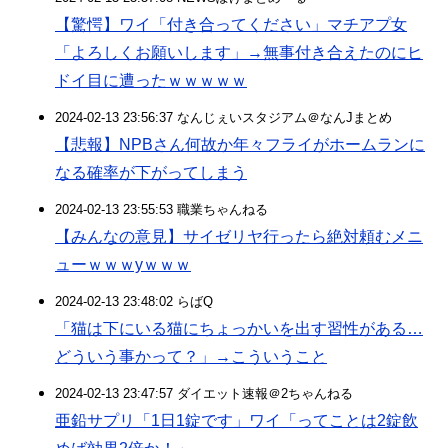
【驚愕】ワイ「付き合ってください」マチアプ女
「よろしくお願いします」→無事付き合えたのにヒ
ドイ目に遭ったｗｗｗｗｗ
2024-02-13 23:56:37 なんじぇいスタジアム＠なんJまとめ
【悲報】NPBさん何故か年々フライがホームランに
なる確率が下がってしまう
2024-02-13 23:55:53 職業ちゃんねる
【みんなの意見】サイゼリヤ行ったら絶対頼むメニ
ューｗｗｗyｗｗｗ
2024-02-13 23:48:02 らばQ
「猫は下にいる猫にちょっかいを出す習性がある…
どういう事かって？」→こういうこと
2024-02-13 23:47:57 ダイエット速報＠2ちゃんねる
亜鉛サプリ「1日1錠です」ワイ「ってことは2錠飲