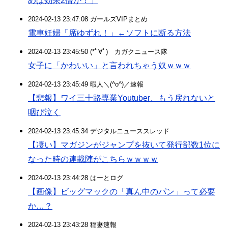
めば効果2倍か！」
2024-02-13 23:47:08 ガールズVIPまとめ
電車妊婦「席ゆずれ！」←ソフトに断る方法
2024-02-13 23:45:50 (*ﾟ∀ﾟ)ゞカガクニュース隊
女子に「かわいい」と言われちゃう奴ｗｗｗ
2024-02-13 23:45:49 暇人＼(^o^)／速報
【悲報】ワイ三十路専業Youtuber、もう戻れないと
咽び泣く
2024-02-13 23:45:34 デジタルニューススレッド
【凄い】マガジンがジャンプを抜いて発行部数1位に
なった時の連載陣がこちらｗｗｗｗ
2024-02-13 23:44:28 はーとログ
【画像】ビッグマックの「真ん中のパン」って必要
か…？
2024-02-13 23:43:28 稲妻速報