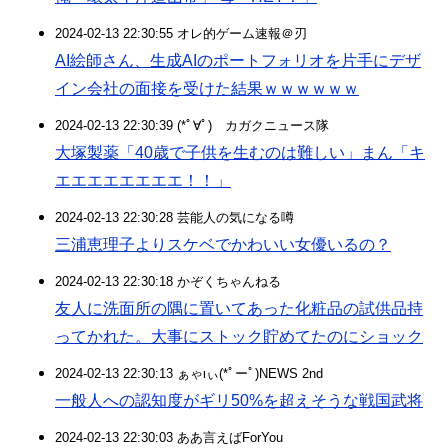
2024-02-13 22:30:55 オレ的ゲーム速報＠刃
AI絵師さん、生成AIのポートフォリオを片手にデザ
イン会社の面接を受けた結果ｗｗｗｗｗｗ
2024-02-13 22:30:39 (*ﾟ∀ﾟ)ゞカガクニュース隊
大塚製薬「40歳で子供を生むのは難しい」まん「キ
エエエエエエエエ！！」
2024-02-13 22:30:28 芸能人の気になる噂
三浦恵理子よりスケベでかわいい女優いるの？
2024-02-13 22:30:18 かぞくちゃんねる
友人に洗面所の隅に置いてあった化粧品の試供品持
ってかれた。大事にストック貯めてたのにショック
2024-02-13 22:30:13 ぁゃιぃ(*ﾟーﾟ)NEWS 2nd
一般人への認知度がギリ50%を超えそうな戦国武将
2024-02-13 22:30:03 ああ言えばForYou