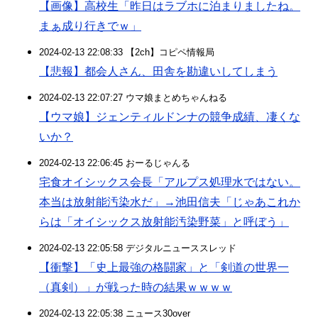
【画像】高校生「昨日はラブホに泊まりましたね。
まぁ成り行きでｗ」
2024-02-13 22:08:33 【2ch】コピペ情報局
【悲報】都会人さん、田舎を勘違いしてしまう
2024-02-13 22:07:27 ウマ娘まとめちゃんねる
【ウマ娘】ジェンティルドンナの競争成績、凄くな
いか？
2024-02-13 22:06:45 おーるじゃんる
宅食オイシックス会長「アルプス処理水ではない。
本当は放射能汚染水だ」→池田信夫「じゃあこれか
らは「オイシックス放射能汚染野菜」と呼ぼう」
2024-02-13 22:05:58 デジタルニューススレッド
【衝撃】「史上最強の格闘家」と「剣道の世界一
（真剣）」が戦った時の結果ｗｗｗｗ
2024-02-13 22:05:38 ニュース30over