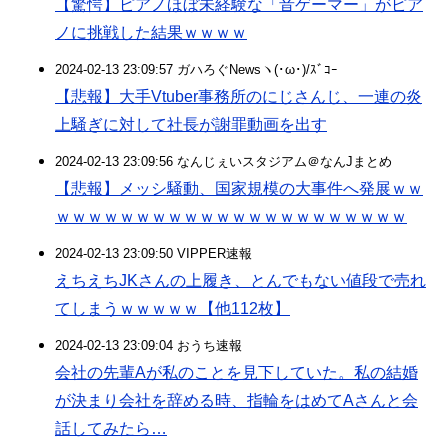
【驚愕】ピアノほぼ未経験な「音ゲーマー」がピア
ノに挑戦した結果ｗｗｗｗ
2024-02-13 23:09:57 ガハろぐNewsヽ(･ω･)/ｽﾞｺｰ
【悲報】大手Vtuber事務所のにじさんじ、一連の炎
上騒ぎに対して社長が謝罪動画を出す
2024-02-13 23:09:56 なんじぇいスタジアム＠なんJまとめ
【悲報】メッシ騒動、国家規模の大事件へ発展ｗｗ
ｗｗｗｗｗｗｗｗｗｗｗｗｗｗｗｗｗｗｗｗｗｗ
2024-02-13 23:09:50 VIPPER速報
えちえちJKさんの上履き、とんでもない値段で売れ
てしまうｗｗｗｗｗ【他112枚】
2024-02-13 23:09:04 おうち速報
会社の先輩Aが私のことを見下していた。私の結婚
が決まり会社を辞める時、指輪をはめてAさんと会
話してみたら…