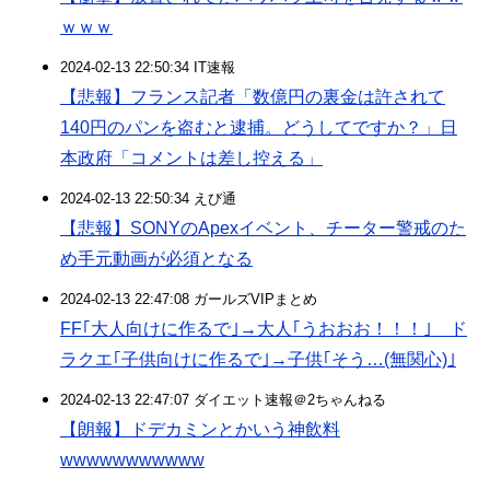
ｗｗｗ
2024-02-13 22:50:34 IT速報
【悲報】フランス記者「数億円の裏金は許されて
140円のパンを盗むと逮捕。どうしてですか？」日
本政府「コメントは差し控える」
2024-02-13 22:50:34 えび通
【悲報】SONYのApexイベント、チーター警戒のた
め手元動画が必須となる
2024-02-13 22:47:08 ガールズVIPまとめ
FF｢大人向けに作るで｣→大人｢うおおお！！！｣ ド
ラクエ｢子供向けに作るで｣→子供｢そう…(無関心)｣
2024-02-13 22:47:07 ダイエット速報＠2ちゃんねる
【朗報】ドデカミンとかいう神飲料
wwwwwwwwwww