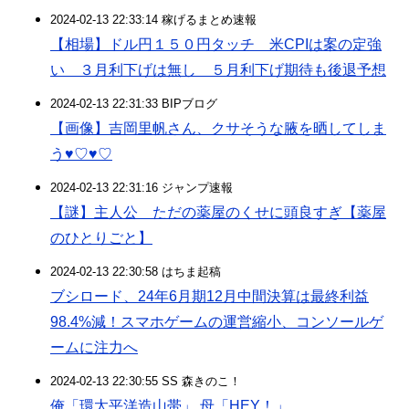
2024-02-13 22:33:14 稼げるまとめ速報
【相場】ドル円１５０円タッチ 米CPIは案の定強
い ３月利下げは無し ５月利下げ期待も後退予想
2024-02-13 22:31:33 BIPブログ
【画像】吉岡里帆さん、クサそうな腋を晒してしま
う♥♡♥♡
2024-02-13 22:31:16 ジャンプ速報
【謎】主人公 ただの薬屋のくせに頭良すぎ【薬屋
のひとりごと】
2024-02-13 22:30:58 はちま起稿
ブシロード、24年6月期12月中間決算は最終利益
98.4%減！スマホゲームの運営縮小、コンソールゲ
ームに注力へ
2024-02-13 22:30:55 SS 森きのこ！
俺「環太平洋造山帯」 母「HEY！」