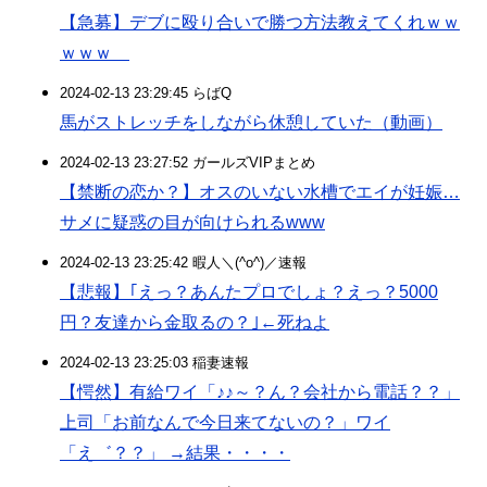
【急募】デブに殴り合いで勝つ方法教えてくれｗｗ
ｗｗｗ
2024-02-13 23:29:45 らばQ
馬がストレッチをしながら休憩していた（動画）
2024-02-13 23:27:52 ガールズVIPまとめ
【禁断の恋か？】オスのいない水槽でエイが妊娠…
サメに疑惑の目が向けられるwww
2024-02-13 23:25:42 暇人＼(^o^)／速報
【悲報】｢えっ？あんたプロでしょ？えっ？5000
円？友達から金取るの？｣←死ねよ
2024-02-13 23:25:03 稲妻速報
【愕然】有給ワイ「♪♪～？ん？会社から電話？？」
上司「お前なんで今日来てないの？」ワイ
「え゛？？」 →結果・・・・