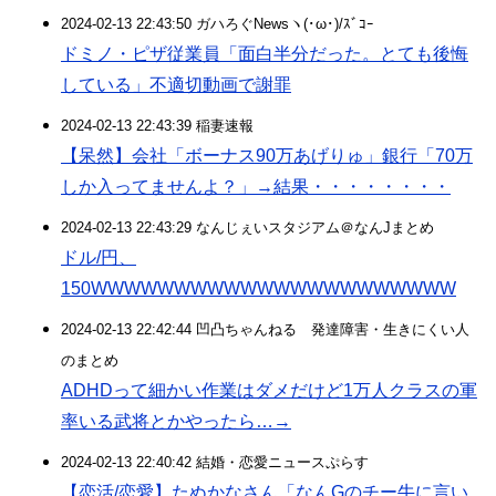
2024-02-13 22:43:50 ガハろぐNewsヽ(･ω･)/ｽﾞｺｰ
ドミノ・ピザ従業員「面白半分だった。とても後悔
している」不適切動画で謝罪
2024-02-13 22:43:39 稲妻速報
【呆然】会社「ボーナス90万あげりゅ」銀行「70万
しか入ってませんよ？」→結果・・・・・・・・
2024-02-13 22:43:29 なんじぇいスタジアム＠なんJまとめ
ドル/円、
150WWWWWWWWWWWWWWWWWWWWWW
2024-02-13 22:42:44 凹凸ちゃんねる 発達障害・生きにくい人
のまとめ
ADHDって細かい作業はダメだけど1万人クラスの軍
率いる武将とかやったら…→
2024-02-13 22:40:42 結婚・恋愛ニュースぷらす
【恋活/恋愛】たぬかなさん「なんGのチー牛に言い