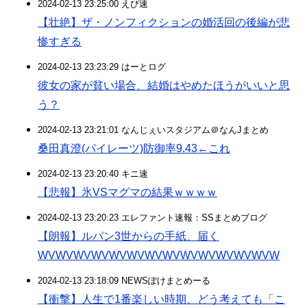
2024-02-13 23:25:00 えび速
【壮絶】ザ・ノンフィクションの婚活回の後編が悲
惨すぎる
2024-02-13 23:23:29 はーとログ
彼女の家が貧い場合、結婚はやめたほうがいいと思
う？
2024-02-13 23:21:01 なんじぇいスタジアム＠なんJまとめ
桑田真澄(パイレーツ)防御率9.43←これ
2024-02-13 23:20:40 キニ速
【悲報】氷VSマグマの結果ｗｗｗｗ
2024-02-13 23:20:23 エレファント速報：SSまとめブログ
【朗報】ルパン3世からの手紙、届く
WVWVWVWVWVWVWVWVWVWVWVWVWVW
2024-02-13 23:18:09 NEWSぽけまとめーる
【衝撃】人生で1番楽しい時期、どう考えても「こ