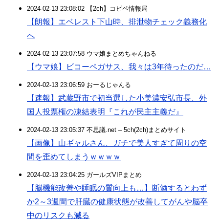
2024-02-13 23:08:02 【2ch】コピペ情報局
【朗報】エベレスト下山時、排泄物チェック義務化
へ
2024-02-13 23:07:58 ウマ娘まとめちゃんねる
【ウマ娘】ビコーペガサス、我々は3年待ったのだ…
2024-02-13 23:06:59 おーるじゃんる
【速報】武蔵野市で初当選した小美濃安弘市長、外
国人投票権の凍結表明『これが民主主義だ』
2024-02-13 23:05:37 不思議.net – 5ch(2ch)まとめサイト
【画像】山ギャルさん、ガチで美人すぎて周りの空
間を歪めてしまうｗｗｗｗ
2024-02-13 23:04:25 ガールズVIPまとめ
【脳機能改善や睡眠の質向上も…】断酒するとわず
か2～3週間で肝臓の健康状態が改善してがんや脳卒
中のリスクも減る