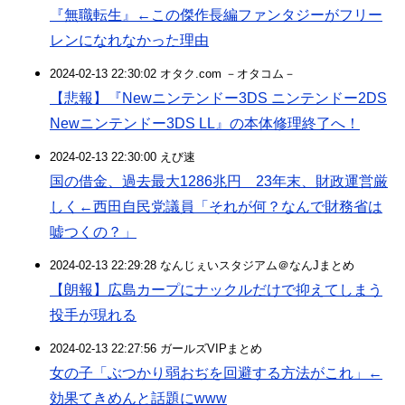
『無職転生』←この傑作長編ファンタジーがフリー
レンになれなかった理由
2024-02-13 22:30:02 オタク.com －オタコム－
【悲報】『Newニンテンドー3DS ニンテンドー2DS
Newニンテンドー3DS LL』の本体修理終了へ！
2024-02-13 22:30:00 えび速
国の借金、過去最大1286兆円 23年末、財政運営厳
しく←西田自民党議員「それが何？なんで財務省は
嘘つくの？」
2024-02-13 22:29:28 なんじぇいスタジアム＠なんJまとめ
【朗報】広島カープにナックルだけで抑えてしまう
投手が現れる
2024-02-13 22:27:56 ガールズVIPまとめ
女の子「ぶつかり弱おぢを回避する方法がこれ」←
効果てきめんと話題にwww