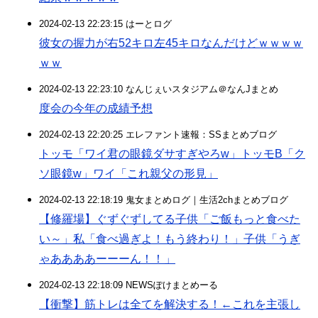
2024-02-13 22:23:15 はーとログ
彼女の握力が右52キロ左45キロなんだけどｗｗｗｗ
ｗｗ
2024-02-13 22:23:10 なんじぇいスタジアム＠なんJまとめ
度会の今年の成績予想
2024-02-13 22:20:25 エレファント速報：SSまとめブログ
トッモ「ワイ君の眼鏡ダサすぎやろw」トッモB「ク
ソ眼鏡w」ワイ「これ親父の形見」
2024-02-13 22:18:19 鬼女まとめログ｜生活2chまとめブログ
【修羅場】ぐずぐずしてる子供「ご飯もっと食べた
い～」私「食べ過ぎよ！もう終わり！」子供「うぎ
ゃああああーーーん！！」
2024-02-13 22:18:09 NEWSぽけまとめーる
【衝撃】筋トレは全てを解決する！←これを主張し