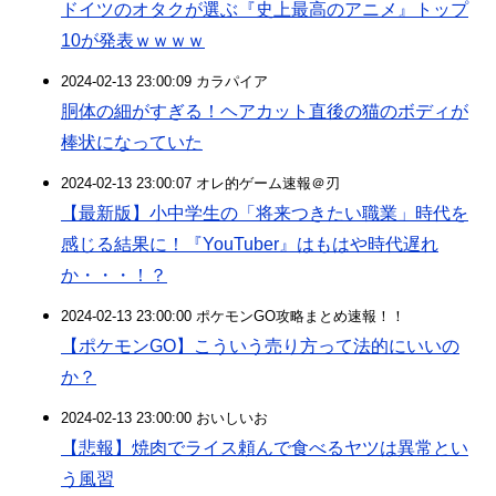
ドイツのオタクが選ぶ『史上最高のアニメ』トップ
10が発表ｗｗｗｗ
2024-02-13 23:00:09 カラパイア
胴体の細がすぎる！ヘアカット直後の猫のボディが
棒状になっていた
2024-02-13 23:00:07 オレ的ゲーム速報＠刃
【最新版】小中学生の「将来つきたい職業」時代を
感じる結果に！『YouTuber』はもはや時代遅れ
か・・・！？
2024-02-13 23:00:00 ポケモンGO攻略まとめ速報！！
【ポケモンGO】こういう売り方って法的にいいの
か？
2024-02-13 23:00:00 おいしいお
【悲報】焼肉でライス頼んで食べるヤツは異常とい
う風習