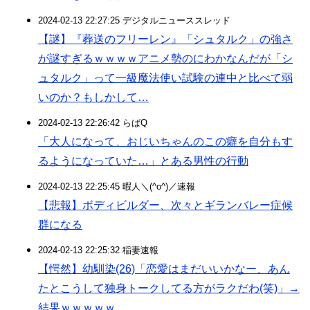
2024-02-13 22:27:25 デジタルニューススレッド
【謎】『葬送のフリーレン』「シュタルク」の強さ
が謎すぎるｗｗｗｗアニメ勢のにわかなんだが「シ
ュタルク」って一級魔法使い試験の連中と比べて弱
いのか？もしかして…
2024-02-13 22:26:42 らばQ
「大人になって、おじいちゃんのこの癖を自分もす
るようになっていた…」とある男性の行動
2024-02-13 22:25:45 暇人＼(^o^)／速報
【悲報】ボディビルダー、次々とギランバレー症候
群になる
2024-02-13 22:25:32 稲妻速報
【愕然】幼馴染(26)「恋愛はまだいいかなー、あん
たとこうして独身トークしてる方がラクだわ(笑)」→
結果ｗｗｗｗｗ