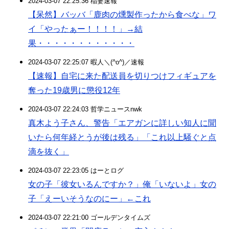
2024-03-07 22:25:36 稲妻速報
【呆然】バッバ「鹿肉の燻製作ったから食べな」ワ
イ「やったぁー！！！！」→結
果・・・・・・・・・・・・
2024-03-07 22:25:07 暇人＼(^o^)／速報
【速報】自宅に来た配送員を切りつけフィギュアを
奪った19歳男に懲役12年
2024-03-07 22:24:03 哲学ニュースnwk
真木よう子さん、警告「エアガンに詳しい知人に聞
いたら何年経とうが後は残る」「これ以上騒ぐと点
滴を抜く」
2024-03-07 22:23:05 はーとログ
女の子「彼女いるんですか？」俺「いないよ」女の
子「えーいそうなのにー」←これ
2024-03-07 22:21:00 ゴールデンタイムズ