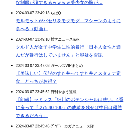
な制服が凄すぎるｗｗｗｗ美少女の胸が…
2024-03-07 23:49:13 らばQ
モルモットがパセリをモグモグ…マシーンのように
食べる（動画）
2024-03-07 23:49:10 哲学ニュースnwk
クルド人が女子中学生に性的暴行「日本人女性と遊
んだが暴行はしていません」と容疑を否認
2024-03-07 23:47:08 ガールズVIPまとめ
【美味しい】伝説のすた丼ってすた丼とスタミナ定
食、どっちがお得？
2024-03-07 23:45:52 日刊やきう速報
【朗報】ラミレス「細川のポテンシャルは凄い。4番
に座って『.275 40 100』の成績を残せば中日は優勝
できるだろう」
2024-03-07 23:45:46 (*ﾟ∀ﾟ)ゞカガクニュース隊