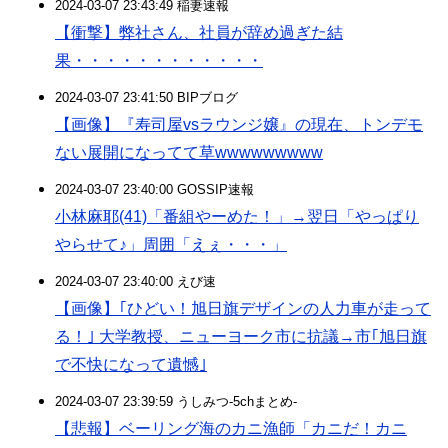
2024-03-07 23:43:49 稲妻速報
【衝撃】弊社さん、社員が辞め過ぎた結
果・・・・・・・・・・・・
2024-03-07 23:41:50 BIPブログ
【画像】『寿司屋vsラウンジ嬢』の現在、トンデモ
ない展開になってて草wwwwwwwww
2024-03-07 23:40:00 GOSSIP速報
小林麻耶(41)「番組やーめた！」→翌日「やっぱり
やらせて♪」周囲「えぇ・・・」
2024-03-07 23:40:00 えび速
【画像】｢ひどい！旭日旗デザインの人力車が走って
る！｣ 大学教授、ニューヨーク市に抗議→市｢旭日旗
で不快になって遺憾｣
2024-03-07 23:39:59 うしみつ-5chまとめ-
【悲報】ベーリング海のカニ漁師「カニだ！カニ