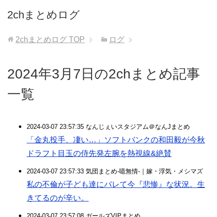
2chまとめログ
2chまとめログ
TOP
ログ
2024年3月7日の2chまとめ記事
一覧
2024-03-07 23:57:35 なんじぇいスタジアム＠なんJまとめ
「金丸投手、凄い…」ソフトバンクの和田毅が今秋
ドラフト目玉の侍先発左腕を熱視線&絶賛
2024-03-07 23:57:33 気団まとめ-噫無情-｜嫁・浮気・メシマズ
私の不倫が子ども達にバレて今『悲惨』な状況。生
きてるのが辛い。
2024-03-07 23:57:08 ガールズVIPまとめ