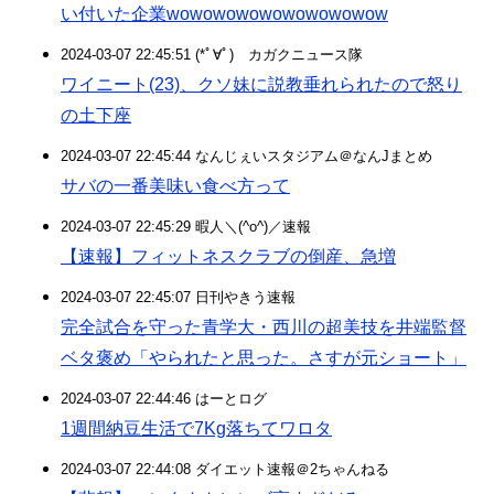
い付いた企業wowowowowowowowowow
2024-03-07 22:45:51 (*ﾟ∀ﾟ)ゞカガクニュース隊
ワイニート(23)、クソ妹に説教垂れられたので怒り
の土下座
2024-03-07 22:45:44 なんじぇいスタジアム＠なんJまとめ
サバの一番美味い食べ方って
2024-03-07 22:45:29 暇人＼(^o^)／速報
【速報】フィットネスクラブの倒産、急増
2024-03-07 22:45:07 日刊やきう速報
完全試合を守った青学大・西川の超美技を井端監督
ベタ褒め「やられたと思った。さすが元ショート」
2024-03-07 22:44:46 はーとログ
1週間納豆生活で7Kg落ちてワロタ
2024-03-07 22:44:08 ダイエット速報＠2ちゃんねる