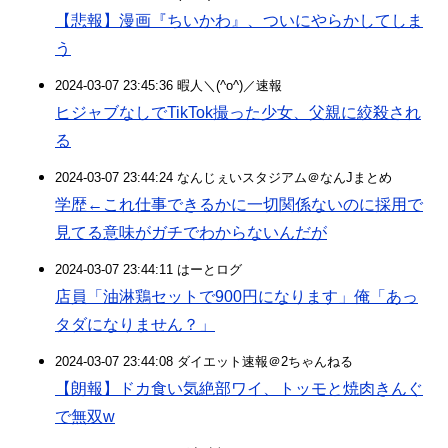
【悲報】漫画『ちいかわ』、ついにやらかしてしま
う
2024-03-07 23:45:36 暇人＼(^o^)／速報
ヒジャブなしでTikTok撮った少女、父親に絞殺され
る
2024-03-07 23:44:24 なんじぇいスタジアム＠なんJまとめ
学歴←これ仕事できるかに一切関係ないのに採用で
見てる意味がガチでわからないんだが
2024-03-07 23:44:11 はーとログ
店員「油淋鶏セットで900円になります」俺「あっ
タダになりません？」
2024-03-07 23:44:08 ダイエット速報＠2ちゃんねる
【朗報】ドカ食い気絶部ワイ、トッモと焼肉きんぐ
で無双w