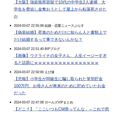
【大阪】強盗致死容疑で10代の中学生2人逮捕 大
学生を脅迫し金奪おうとして屋上から転落死させた
か
2024-03-07 22:55:08 結婚・恋愛ニュースぷらす
【偽装結婚】昇進のためだけに知らん人と書類上で
だけ結婚するって事できないんかな？
2024-03-07 22:51:40 BIPブログ
【画像】ウクライナの女子さん、人生イージーすぎ
ると話題にｗｗｗｗｗｗｗｗｗｗｗｗｗｗｗｗ
2024-03-07 22:50:00 えび速
【悲報】小学生が同級生に騙し取られた箪笥貯金
100万円、お母さんが将来のために貯めていたお金
だった
2024-03-07 22:47:08 ガールズVIPまとめ
【どこ？】「ここいつもCM滑ってんな」←これで思