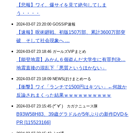
【悲報】ワイ、爆サイを見て絶句してしま
う・・・・
2024-03-07 23:20:00 GOSSIP速報
【速報】呪術廻戦、初版150万部、累計3600万部突
破 そして社会現象へ …
2024-03-07 23:18:46 ガールズVIPまとめ
【能登地震】みかん６個盗んだ大学生に有罪判決…
地震直後の混乱下「悪質というほかない」
2024-03-07 23:18:09 NEWSぽけまとめーる
【衝撃】ワイ「ランチで1500円はキツい」←何故か
反論されまくった結果ｗｗｗｗｗｗｗｗｗｗ
2024-03-07 23:15:45 (*ﾟ∀ﾟ)ゞカガクニュース隊
B93W58H83、39歳グラドルが5年ぶりの新作DVDを
PR [115523166]