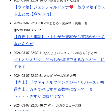
2024-03-07 22:37:14 ウマ娘まとめちゃんねる
【ウマ娘】ジェンティルドンナ
他ウマ娘イラス
トまとめ【X(twitter)】
2024-03-07 22:35:30 2chまとめ・読み物・長編・名
作/2MONKEYS.JP
【真夜中の電話】いましがた警察から電話かかって
きたんやが
2024-03-07 22:32:11 なんじぇいスタジアム＠なんJまとめ
ザキとザオリク どっちか習得できるならどっちに
する？
2024-03-07 22:30:51 オレ的ゲーム速報＠刃
【売上】『ファイナルファンタジー7 リバース』初
週売上、ガチでやばすぎる数字になってしま
う・・・さすがに嘘だよな？
2024-03-07 22:30:46 (*ﾟ∀ﾟ)ゞカガクニュース隊