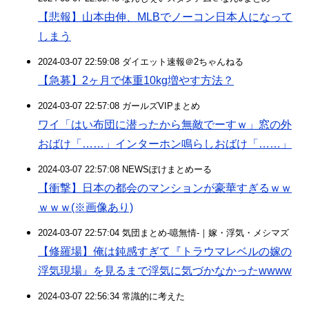
【悲報】山本由伸、MLBでノーコン日本人になって
しまう
2024-03-07 22:59:08 ダイエット速報＠2ちゃんねる
【急募】2ヶ月で体重10kg増やす方法？
2024-03-07 22:57:08 ガールズVIPまとめ
ワイ「はい布団に潜ったから無敵でーすｗ」窓の外
おばけ「……」インターホン鳴らしおばけ「……」
2024-03-07 22:57:08 NEWSぽけまとめーる
【衝撃】日本の都会のマンションが豪華すぎるｗｗ
ｗｗｗ(※画像あり)
2024-03-07 22:57:04 気団まとめ-噫無情-｜嫁・浮気・メシマズ
【修羅場】俺は鈍感すぎて『トラウマレベルの嫁の
浮気現場』を見るまで浮気に気づかなかったwwww
2024-03-07 22:56:34 常識的に考えた