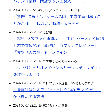
パチンコ業界「閉店ラッシュ突入！！！」
2024-03-07 22:20:48 デジタルニューススレッド
【驚愕】X民さん「ゲームの隠し要素で毎回思うこ
とがこれ」→11万いいね超えｗｗｗｗ
2024-03-07 22:20:22 えび通
【2/26～3/3 ファミ通週販】「FF7リバース」初週26
万本で首位登場！新作に「ゴブリンスレイヤー」
「マツリカの炯」もランクイン！！
2024-03-07 22:20:17 ウマ娘まとめちゃんねる
【ウマ娘】ヘリオスでマンスリーマッチ「マイル」
を攻略しよう！
2024-03-07 22:20:17 エレファント速報：SSまとめブログ
【徹底討論】オワコンまっしぐらの"テレビ"がここ
から復活する方法
2024-03-07 22:20:15 稼げるまとめ速報