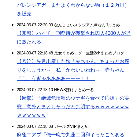
バレンシアガ、またよくわからない物（１２万円）
を販売
2024-03-07 22:20:09 なんじぇいスタジアム＠なんJまとめ
【悲報】ハイチ、刑務所が襲撃され囚人4000人が野
に放たれる
2024-03-07 22:18:48 鬼女まとめログ｜生活2chまとめブログ
【号泣】先月出産した妹「赤ちゃん、ちょっとお座
りをしようか～」私「かわいいわね～」赤ちゃん
「う、うぎゃああああーーー！！」
2024-03-07 22:18:10 NEWSぽけまとめーる
【衝撃】「絶滅危惧種のウナギを食べて応援」の実
態、意外とまともそうだと判明するｗｗｗｗｗｗｗ
ｗｗｗｗｗｗ
2024-03-07 22:18:08 ガールズVIPまとめ
麻雀エアプ「俺一晩で九蓮二回和了ったことある