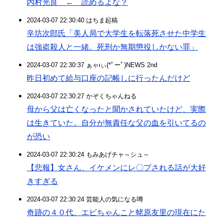
内村光良 ← 読めるよな？
2024-03-07 22:30:40 はちま起稿
辛坊次郎氏「美人局で大学生を転落死させた中学生
は強盗殺人と一緒。死刑か無期懲役しかない罪」
2024-03-07 22:30:37 ぁゃιぃ(*ﾟーﾟ)NEWS 2nd
昨日初めて給与口座の記帳しに行ったんだけど
2024-03-07 22:30:27 かぞくちゃんねる
母から父は亡くなったと聞かされていたけど、実際
は生きていた。自分が無責任な父の血を引いてるの
が恐い
2024-03-07 22:30:24 もみあげチャ～シュ～
【悲報】女さん、イケメンにレ〇プされる話が大好
きすぎる
2024-03-07 22:30:24 芸能人の気になる噂
奇跡の４０代、エビちゃんこと蛯原友里の現在にた