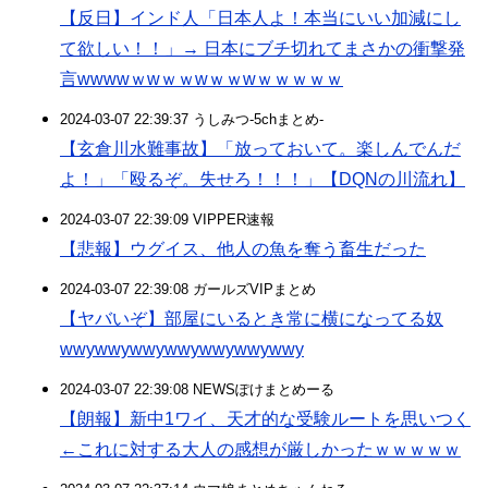
【反日】インド人「日本人よ！本当にいい加減にし
て欲しい！！」→ 日本にブチ切れてまさかの衝撃発
言wwwwｗwｗｗwｗｗwｗｗｗｗｗ
2024-03-07 22:39:37 うしみつ-5chまとめ-
【玄倉川水難事故】「放っておいて。楽しんでんだ
よ！」「殴るぞ。失せろ！！！」【DQNの川流れ】
2024-03-07 22:39:09 VIPPER速報
【悲報】ウグイス、他人の魚を奪う畜生だった
2024-03-07 22:39:08 ガールズVIPまとめ
【ヤバいぞ】部屋にいるとき常に横になってる奴
wwywwywwywwywwywwywwy
2024-03-07 22:39:08 NEWSぽけまとめーる
【朗報】新中1ワイ、天才的な受験ルートを思いつく
←これに対する大人の感想が厳しかったｗｗｗｗｗ