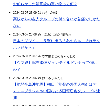
お前らがした最高級の買い物って何？
2024-03-07 23:09:01 おうち速報
高校からの友人グループの付き合いが苦痛でしかた
ない
2024-03-07 23:08:25 【2ch】コピペ情報局
日本のジジイ共、反撃に出る「あのさあ…それテク
ハラだから」
2024-03-07 23:07:26 ウマ娘まとめちゃんねる
【ウマ娘】配布SSRジェンティルドンナって強い
の？
2024-03-07 23:06:49 おーるじゃんる
【能登半島沖地震】朝日「能登の外国人窃盗はデ
マ」→ブラジルや中国など多国籍窃盗グループを逮
捕