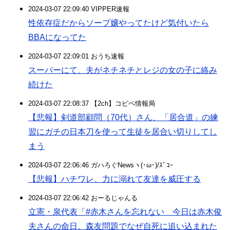
2024-03-07 22:09:40 VIPPER速報
性依存症だからソープ嬢やってたけど気付いたら
BBAになってた
2024-03-07 22:09:01 おうち速報
スーパーにて、夫がネチネチとレジの女の子に絡み
続けた
2024-03-07 22:08:37 【2ch】コピペ情報局
【悲報】剣道部顧問（70代）さん、「居合道」の練
習にガチの日本刀を使って生徒を居合い切りしてし
まう
2024-03-07 22:06:46 ガハろぐNewsヽ(･ω･)/ｽﾞｺｰ
【悲報】ハチワレ、力に溺れて友達を威圧する
2024-03-07 22:06:42 おーるじゃんる
立憲・泉代表「#赤木さんを忘れない 今日は赤木俊
夫さんの命日。森友問題でなぜ自死に追い込まれた