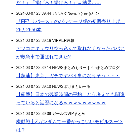
だ！」「揚げろ！揚げろ！」→結果……
2024-03-07 23:39:44 ガハろぐNewsヽ(･ω･)/ｽﾞｺｰ
『FF7 リバース』のパッケージ版の初週売り上げ、
26万2656本
2024-03-07 23:39:16 VIPPER速報
アソコにキュウリ突っ込んで取れなくなったババア
が救急車で運ばれてきた?
2024-03-07 23:39:14 NEWSまとめもりー｜2chまとめブログ
【超速】東京、ガチでヤバイ事になりそう・・・
2024-03-07 23:39:10 NEWSぽけまとめーる
【衝撃】日本の残業時間の平均、どう考えても間違
っていると話題になるｗｗｗｗｗｗｗｗｗ
2024-03-07 23:39:08 ガールズVIPまとめ
機動戦士Zガンダムで一番かっこいいモビルスーツ
は？