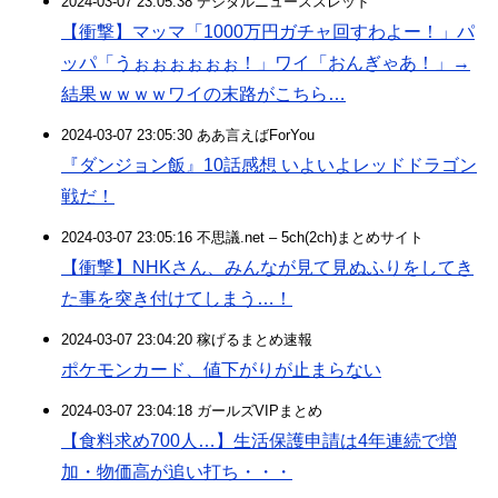
2024-03-07 23:05:38 デジタルニューススレッド
【衝撃】マッマ「1000万円ガチャ回すわよー！」パ
ッパ「うぉぉぉぉぉぉ！」ワイ「おんぎゃあ！」→
結果ｗｗｗｗワイの末路がこちら…
2024-03-07 23:05:30 ああ言えばForYou
『ダンジョン飯』10話感想 いよいよレッドドラゴン
戦だ！
2024-03-07 23:05:16 不思議.net – 5ch(2ch)まとめサイト
【衝撃】NHKさん、みんなが見て見ぬふりをしてき
た事を突き付けてしまう…！
2024-03-07 23:04:20 稼げるまとめ速報
ポケモンカード、値下がりが止まらない
2024-03-07 23:04:18 ガールズVIPまとめ
【食料求め700人…】生活保護申請は4年連続で増
加・物価高が追い打ち・・・