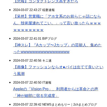
【悲報】コンタクトレンズ高すぎだろ
2024-03-07 22:43:27 稲妻速報
【呆然】営業職に「アホ文系のお前らじゃ話になら
ん。技術屋連れてこい。」って言い放ったらｗｗｗ
ｗｗｗｗｗｗｗｗ
2024-03-07 22:41:01 BIPブログ
【神スレ】『Aカップ〜Jカップ』の芸能人、集めた
ったwwwwwwwwwwwwwwwww
2024-03-07 22:40:56 キニ速
【画像】ファッションならオ●パイは出てて良いとい
う風潮
2024-03-07 22:40:50 IT速報
Appleの「Vision Pro」、利用者からは革命との声
「神が細部に宿る完成度」
2024-03-07 22:39:42 NEWSまとめもりー｜2chまとめブログ