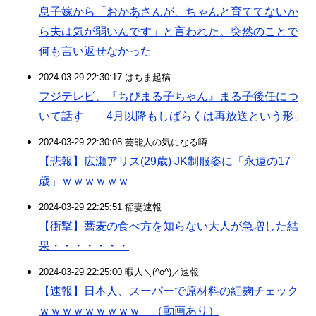
息子嫁から「おかあさんが、ちゃんと育ててないか
ら夫は気が弱いんです」と言われた。突然のことで
何も言い返せなかった
2024-03-29 22:30:17 はちま起稿
フジテレビ、『ちびまる子ちゃん』まる子後任につ
いて話す 「4月以降もしばらくは再放送という形」
2024-03-29 22:30:08 芸能人の気になる噂
【悲報】広瀬アリス(29歳) JK制服姿に「永遠の17
歳」ｗｗｗｗｗｗ
2024-03-29 22:25:51 稲妻速報
【衝撃】蕎麦の食べ方を知らない大人が急増した結
果・・・・・・・
2024-03-29 22:25:00 暇人＼(^o^)／速報
【速報】日本人、スーパーで原材料の紅麹チェック
ｗｗｗｗｗｗｗｗｗ （動画あり）