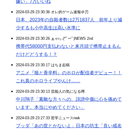
嫌い」7万いいね
2024-03-29 23:30:36 オレ的ゲーム速報＠刃
日本、2023年の自殺者数は2万1837人 前年より減
少するも小中高生は高い水準に
2024-03-29 23:30:26 ぁゃιぃ(*ﾟーﾟ)NEWS 2nd
携帯代58000円支払わないと来月頭で携帯止まるん
だけどどうする！？
2024-03-29 23:30:17 はちま起稿
アニメ『狼と香辛料』のホロが配信者デビュー！！
これ真のホロライブやんけ……
2024-03-29 23:30:13 芸能人の気になる噂
中川翔子「素敵な方々への、誹謗中傷に心を痛めて
います。本当にやめてください」
2024-03-29 23:27:33 哲学ニュースnwk
ブッダ「あの世とかないよ」日本の坊主「良い戒名