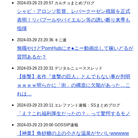
2024-03-29 23:20:57 カルチョまとめブログ
シャビ・アロンソ監督、レバークーゼン残留を正式
表明！リバプールやバイエルン等の誘い断り来季も
指揮
2024-03-29 23:20:36 キニ速
無職やけどPornHubにオ●ニー動画出して稼いどるが
質問あるか？
2024-03-29 23:20:31 デジタルニューススレッド
【衝撃】名作『進撃の巨人』とんでもない事が判明
ｗｗｗｗ明らかに「街」の構造に欠陥があった…こ
れは…
2024-03-29 23:20:11 エレファント速報：SSまとめブログ
「え？これ福利厚生だったの？」って驚愕するモノ
2024-03-29 23:20:00 GOSSIP速報
【神業】角砂糖の上の小さな温泉がヤバいwwwww