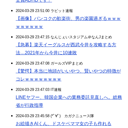
全員ADHDです」
2024-03-29 23:51:00 ラビット速報
【画像】バンコクの歓楽街、男の楽園過ぎるｗｗｗ
ｗｗｗｗｗｗ
2024-03-29 23:47:15 なんじぇいスタジアム＠なんJまとめ
【急募】楽天イーグルスが西武今井を攻略する方
法…2021年から今井に10連敗
2024-03-29 23:47:08 ガールズVIPまとめ
【驚愕】本当に地頭がいいやつ、賢いやつの特徴が
コレｗｗｗｗｗｗｗｗ
2024-03-29 23:47:03 IT速報
LINEヤフー、韓国企業への業務委託見直しへ。総務
省が行政指導
2024-03-29 23:45:58 (*ﾟ∀ﾟ)ゞカガクニュース隊
お絵描きAIくん、ドスケベママ女の子も作れる