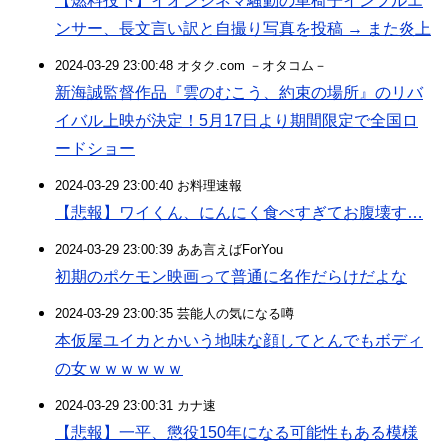
【燃料投下】イオンシネマ騒動の車椅子インフルエ
ンサー、長文言い訳と自撮り写真を投稿 → また炎上
2024-03-29 23:00:48 オタク.com －オタコム－
新海誠監督作品『雲のむこう、約束の場所』のリバ
イバル上映が決定！5月17日より期間限定で全国ロ
ードショー
2024-03-29 23:00:40 お料理速報
【悲報】ワイくん、にんにく食べすぎてお腹壊す…
2024-03-29 23:00:39 ああ言えばForYou
初期のポケモン映画って普通に名作だらけだよな
2024-03-29 23:00:35 芸能人の気になる噂
本仮屋ユイカとかいう地味な顔してとんでもボディ
の女ｗｗｗｗｗｗ
2024-03-29 23:00:31 カナ速
【悲報】一平、懲役150年になる可能性もある模様