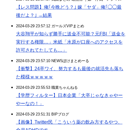
【レス問題】俺｢今晩どう？｣ 嫁「ヤダ」俺｢◯◯最
後だよ？｣ →結果
2024-03-29 23:57:12 ガールズVIPまとめ
大谷翔平が知らず勝手に送金不可能？元FBI「送金を
実行する権限…」米紙「水原が口座へのアクセスを
許可されてたしても…」
2024-03-29 23:57:10 NEWSぽけまとめーる
【衝撃】24卒ワイ、努力するも最後の就活先も落ち
た模様ｗｗｗｗｗ
2024-03-29 23:55:53 職業ちゃんねる
【学歴フィルター】日本企業「大卒じゃなきゃやー
やーなの！」
2024-03-29 23:51:31 BIPブログ
【画像】Twitter民「こういう薬の飲み方するやつ、