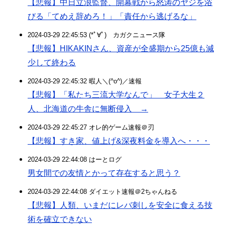
【悲報】中日立浪監督、開幕戦から怒涛のヤジを浴
びる「てめえ辞めろ！」「責任から逃げるな」
2024-03-29 22:45:53 (*ﾟ∀ﾟ)ゞカガクニュース隊
【悲報】HIKAKINさん、資産が全盛期から25億も減
少して終わる
2024-03-29 22:45:32 暇人＼(^o^)／速報
【悲報】「私たち三流大学なんで」 女子大生２
人、北海道の牛舎に無断侵入 →
2024-03-29 22:45:27 オレ的ゲーム速報＠刃
【悲報】すき家、値上げ&深夜料金を導入へ・・・
2024-03-29 22:44:08 はーとログ
男女間での友情とかって存在すると思う？
2024-03-29 22:44:08 ダイエット速報＠2ちゃんねる
【悲報】人類、いまだにレバ刺しを安全に食える技
術を確立できない