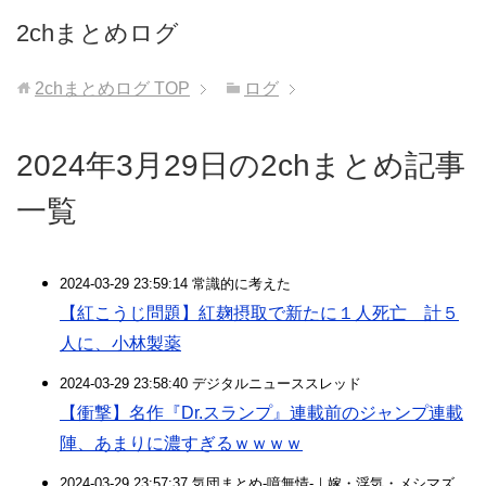
2chまとめログ
2chまとめログ
TOP
ログ
2024年3月29日の2chまとめ記事
一覧
2024-03-29 23:59:14 常識的に考えた
【紅こうじ問題】紅麹摂取で新たに１人死亡 計５
人に、小林製薬
2024-03-29 23:58:40 デジタルニューススレッド
【衝撃】名作『Dr.スランプ』連載前のジャンプ連載
陣、あまりに濃すぎるｗｗｗｗ
2024-03-29 23:57:37 気団まとめ-噫無情-｜嫁・浮気・メシマズ