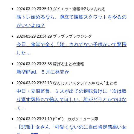
2024-03-29 23:35:19 ダイエット速報＠2ちゃんねる
筋トレ始めるなら、腕立て腹筋スクワットをやるの
がいいよね？
2024-03-29 23:34:29 ブラブラブラウジング
今日、食堂で全く「躾」されてない子供がいて驚愕
した…
2024-03-29 23:33:58 稼げるまとめ速報
新型iPad、５月に発売か
2024-03-29 23:32:13 なんじぇいスタジアム＠なんJまとめ
中日・立浪監督、ミスが出ての逆転負けに「次は取
り返す気持ちで臨んでほしい。誰がどうとかではな
く」
2024-03-29 23:31:19 (*ﾟ∀ﾟ)ゞカガクニュース隊
【悲報】女さん「可愛くないのに自己肯定感高い女