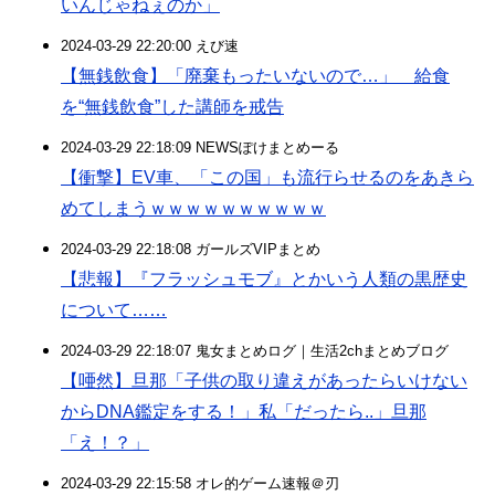
いんじゃねぇのか」
2024-03-29 22:20:00 えび速
【無銭飲食】「廃棄もったいないので…」 給食
を“無銭飲食”した講師を戒告
2024-03-29 22:18:09 NEWSぽけまとめーる
【衝撃】EV車、「この国」も流行らせるのをあきら
めてしまうｗｗｗｗｗｗｗｗｗｗ
2024-03-29 22:18:08 ガールズVIPまとめ
【悲報】『フラッシュモブ』とかいう人類の黒歴史
について……
2024-03-29 22:18:07 鬼女まとめログ｜生活2chまとめブログ
【唖然】旦那「子供の取り違えがあったらいけない
からDNA鑑定をする！」私「だったら..」旦那
「え！？」
2024-03-29 22:15:58 オレ的ゲーム速報＠刃