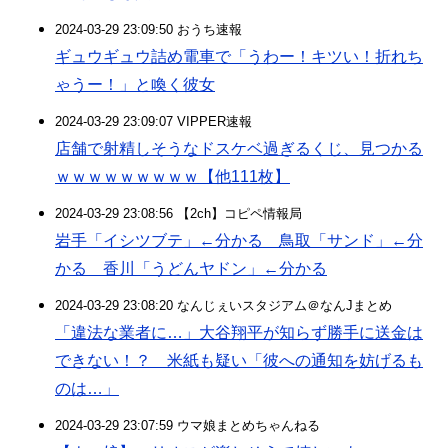
2024-03-29 23:09:50 おうち速報
ギュウギュウ詰め電車で「うわー！キツい！折れち
ゃうー！」と喚く彼女
2024-03-29 23:09:07 VIPPER速報
店舗で射精しそうなドスケベ過ぎるくじ、見つかる
ｗｗｗｗｗｗｗｗｗ【他111枚】
2024-03-29 23:08:56 【2ch】コピペ情報局
岩手「イシツブテ」←分かる 鳥取「サンド」←分
かる 香川「うどんヤドン」←分かる
2024-03-29 23:08:20 なんじぇいスタジアム＠なんJまとめ
「違法な業者に…」大谷翔平が知らず勝手に送金は
できない！？ 米紙も疑い「彼への通知を妨げるも
のは…」
2024-03-29 23:07:59 ウマ娘まとめちゃんねる