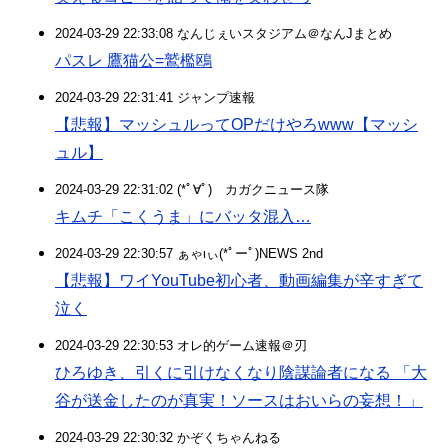
2024-03-29 22:33:08 なんじぇいスタジアム＠なんJまとめ
パスレ 鷹猫公=鷲檻鴎
2024-03-29 22:31:41 ジャンプ速報
【悲報】マッシュルってOPだけやろwww【マッシ
ュル】
2024-03-29 22:31:02 (*ﾟ∀ﾟ)ゞカガクニュース隊
キムチ「こくうま」にバッタ混入…
2024-03-29 22:30:57 ぁゃιぃ(*ﾟーﾟ)NEWS 2nd
【悲報】ワイYouTube初心者、動画編集が辛すぎて
泣く
2024-03-29 22:30:53 オレ的ゲーム速報＠刃
ひろゆき、引くに引けなくなり陰謀論者になる 「大
谷が送金したのが真実！ソースはおいらの妄想！」
2024-03-29 22:30:32 かぞくちゃんねる