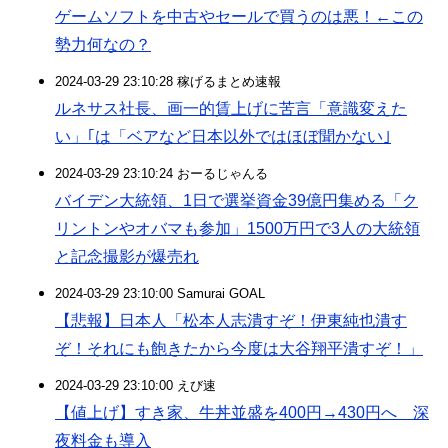
ゲームソフトを中古やセールで買うのは悪！←この
勢力何なの？
2024-03-29 23:10:28 稼げるまとめ速報
ルネサス社長、画一的賃上げに苦言「意識変えた
い」｢は「ベアなど日本以外ではほぼ聞かない｣
2024-03-29 23:10:24 おーるじゃんる
バイデン大統領、1日で選挙資金39億円集める「ク
リントンやオバマも参加」1500万円で3人の大統領
と記念撮影が爆売れ
2024-03-29 23:10:00 Samurai GOAL
【悲報】日本人「松本人志潰すぞ！伊東純也潰す
ぞ！それにも飽きたから今度は大谷翔平潰すぞ！」
2024-03-29 23:10:00 えび速
【値上げ】すき家、牛丼並盛を400円→430円へ 深
夜料金も導入