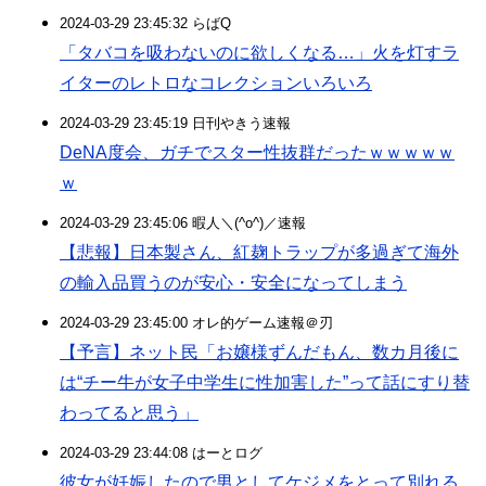
2024-03-29 23:45:32 らばQ
「タバコを吸わないのに欲しくなる…」火を灯すラ
イターのレトロなコレクションいろいろ
2024-03-29 23:45:19 日刊やきう速報
DeNA度会、ガチでスター性抜群だったｗｗｗｗｗ
ｗ
2024-03-29 23:45:06 暇人＼(^o^)／速報
【悲報】日本製さん、紅麹トラップが多過ぎて海外
の輸入品買うのが安心・安全になってしまう
2024-03-29 23:45:00 オレ的ゲーム速報＠刃
【予言】ネット民「お嬢様ずんだもん、数カ月後に
は“チー牛が女子中学生に性加害した”って話にすり替
わってると思う」
2024-03-29 23:44:08 はーとログ
彼女が妊娠したので男としてケジメをとって別れる