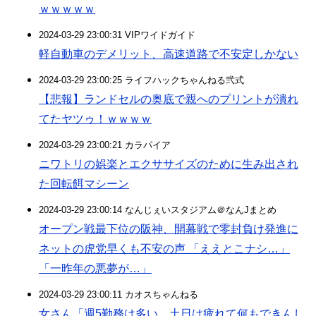
ｗｗｗｗｗ
2024-03-29 23:00:31 VIPワイドガイド
軽自動車のデメリット、高速道路で不安定しかない
2024-03-29 23:00:25 ライフハックちゃんねる弐式
【悲報】ランドセルの奥底で親へのプリントが潰れ
てたヤツゥ！ｗｗｗｗ
2024-03-29 23:00:21 カラパイア
ニワトリの娯楽とエクササイズのために生み出され
た回転餌マシーン
2024-03-29 23:00:14 なんじぇいスタジアム＠なんJまとめ
オープン戦最下位の阪神、開幕戦で零封負け発進に
ネットの虎党早くも不安の声 「ええとこナシ…」
「一昨年の悪夢が…」
2024-03-29 23:00:11 カオスちゃんねる
女さん「週5勤務は多い。土日は疲れて何もできんし