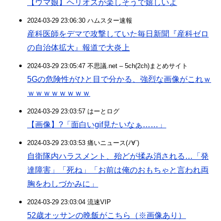
【ウマ娘】ヘリオスが楽しそうで嬉しいよ
2024-03-29 23:06:30 ハムスター速報
産科医師をデマで攻撃していた毎日新聞『産科ゼロ
の自治体拡大』報道で大炎上
2024-03-29 23:05:47 不思議.net – 5ch(2ch)まとめサイト
5Gの危険性がひと目で分かる、強烈な画像がこれｗ
ｗｗｗｗｗｗｗｗ
2024-03-29 23:03:57 はーとログ
【画像】?「面白いgif見たいなぁ……」
2024-03-29 23:03:53 痛いニュース(ﾉ∀`)
自衛隊内ハラスメント、殆どが揉み消される…「発
達障害」「死ね」「お前は俺のおもちゃと言われ両
胸をわしづかみに」
2024-03-29 23:03:04 流速VIP
52歳オッサンの晩飯がこちら（※画像あり）