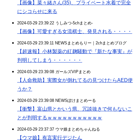
【画像】菜々緒さん(35)、プライベート水着で完全
にシコらせに来る
2024-03-29 23:39:22 うしみつ-5chまとめ-
【画像】可愛すぎる女流棋士、発見される・・・・
2024-03-29 23:39:11 NEWSまとめもりー｜2chまとめブログ
【超速報】小林製薬の紅麹騒動で『新たな事実』が
判明してしまう・・・・・・
2024-03-29 23:39:08 ガールズVIPまとめ
【人命救助】実際女が倒れてるの見つけたらAED使
うか？
2024-03-29 23:39:08 NEWSぽけまとめーる
【衝撃】富山県とかいう県、冗談抜きで何もないこ
とが判明するｗｗｗｗｗｗｗｗｗｗｗ
2024-03-29 23:37:37 ウマ娘まとめちゃんねる
【ウマ娘】有言実行デジたん