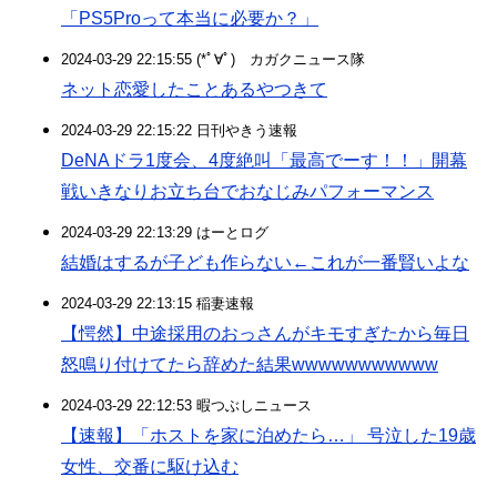
「PS5Proって本当に必要か？」
2024-03-29 22:15:55 (*ﾟ∀ﾟ)ゞカガクニュース隊
ネット恋愛したことあるやつきて
2024-03-29 22:15:22 日刊やきう速報
DeNAドラ1度会、4度絶叫「最高でーす！！」開幕
戦いきなりお立ち台でおなじみパフォーマンス
2024-03-29 22:13:29 はーとログ
結婚はするが子ども作らない←これが一番賢いよな
2024-03-29 22:13:15 稲妻速報
【愕然】中途採用のおっさんがキモすぎたから毎日
怒鳴り付けてたら辞めた結果wwwwwwwwwww
2024-03-29 22:12:53 暇つぶしニュース
【速報】「ホストを家に泊めたら…」 号泣した19歳
女性、交番に駆け込む