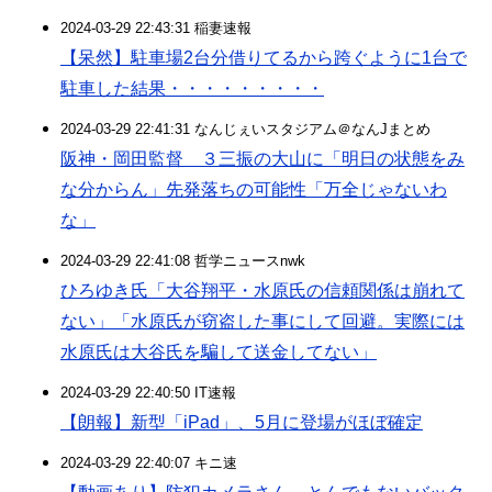
2024-03-29 22:43:31 稲妻速報
【呆然】駐車場2台分借りてるから跨ぐように1台で
駐車した結果・・・・・・・・・
2024-03-29 22:41:31 なんじぇいスタジアム＠なんJまとめ
阪神・岡田監督 ３三振の大山に「明日の状態をみ
な分からん」先発落ちの可能性「万全じゃないわ
な」
2024-03-29 22:41:08 哲学ニュースnwk
ひろゆき氏「大谷翔平・水原氏の信頼関係は崩れて
ない」「水原氏が窃盗した事にして回避。実際には
水原氏は大谷氏を騙して送金してない」
2024-03-29 22:40:50 IT速報
【朗報】新型「iPad」、5月に登場がほぼ確定
2024-03-29 22:40:07 キニ速