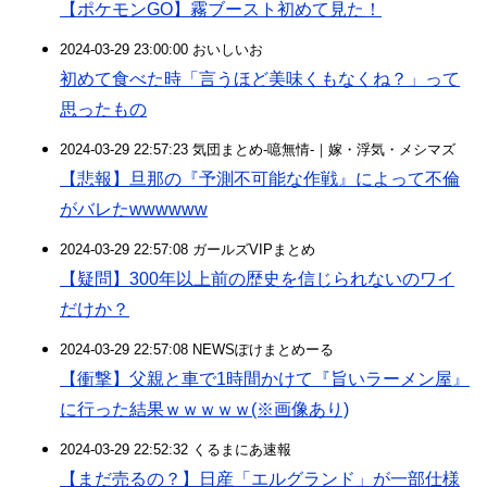
【ポケモンGO】霧ブースト初めて見た！
2024-03-29 23:00:00 おいしいお
初めて食べた時「言うほど美味くもなくね？」って
思ったもの
2024-03-29 22:57:23 気団まとめ-噫無情-｜嫁・浮気・メシマズ
【悲報】旦那の『予測不可能な作戦』によって不倫
がバレたwwwwww
2024-03-29 22:57:08 ガールズVIPまとめ
【疑問】300年以上前の歴史を信じられないのワイ
だけか？
2024-03-29 22:57:08 NEWSぽけまとめーる
【衝撃】父親と車で1時間かけて『旨いラーメン屋』
に行った結果ｗｗｗｗｗ(※画像あり)
2024-03-29 22:52:32 くるまにあ速報
【まだ売るの？】日産「エルグランド」が一部仕様