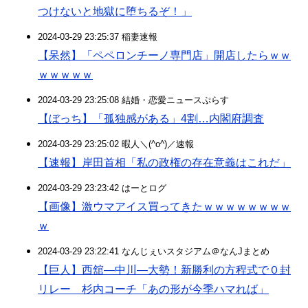
つけないと地獄に堕ちるぞ！」
2024-03-29 23:25:37 稲妻速報
【呆然】「ペペロンチーノ専門店」開店したらｗｗ
ｗｗｗｗｗ
2024-03-29 23:25:08 結婚・恋愛ニュースぷらす
【ぼっち】「孤独感がある」4割…内閣府調査
2024-03-29 23:25:02 暇人＼(^o^)／速報
【速報】岸田首相「私の政権の存在意義はこれだ」
2024-03-29 23:23:42 はーとログ
【画像】激ウマアイス買ってきたｗｗｗｗｗｗｗｗ
ｗ
2024-03-29 23:22:41 なんじぇいスタジアム＠なんJまとめ
【巨人】西舘―中川―大勢！新勝利の方程式で０封
リレー 杉内コーチ「あの形が今季ハマれば」