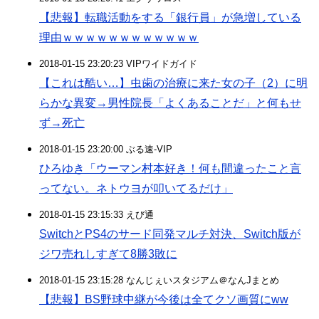
【悲報】転職活動をする「銀行員」が急増している
理由ｗｗｗｗｗｗｗｗｗｗｗｗ
2018-01-15 23:20:23 VIPワイドガイド
【これは酷い…】虫歯の治療に来た女の子（2）に明
らかな異変→男性院長「よくあることだ」と何もせ
ず→死亡
2018-01-15 23:20:00 ぶる速-VIP
ひろゆき「ウーマン村本好き！何も間違ったこと言
ってない。ネトウヨが叩いてるだけ」
2018-01-15 23:15:33 えび通
SwitchとPS4のサード同発マルチ対決、Switch版が
ジワ売れしすぎて8勝3敗に
2018-01-15 23:15:28 なんじぇいスタジアム＠なんJまとめ
【悲報】BS野球中継が今後は全てクソ画質にww