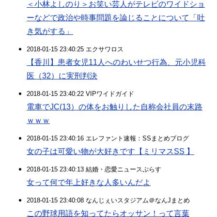
＜小林よしのり＞お笑い芸人がテレビのワイドショ
ーなどで政治や時事問題を論じることについて「吐
き気がする」
2018-01-15 23:40:25 エクサワロス
【香川】患者女児11人へのわいせつ行為、元小児科
医（32）に実刑判決
2018-01-15 23:40:22 VIPワイドガイド
電車でJC(13）の体をお触りした自称会社員の末路
ｗｗｗ
2018-01-15 23:40:16 エレファント速報：SSまとめブログ
女の子は可愛い物が大好きです【ミリマスSS 】
2018-01-15 23:40:13 結婚・恋愛ニュースぷらす
女って何で年上好きな人多いんだよ
2018-01-15 23:40:08 なんじぇいスタジアム＠なんJまとめ
この野球用語を知ってたらオッサン！って言葉