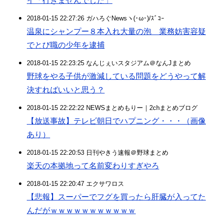
イ「行きませんでした」
2018-01-15 22:27:26 ガハろぐNewsヽ(･ω･)/ｽﾞｺｰ
温泉にシャンプー８本入れ大量の泡 業務妨害容疑
でとび職の少年を逮捕
2018-01-15 22:23:25 なんじぇいスタジアム＠なんJまとめ
野球をやる子供が激減している問題をどうやって解
決すればいいと思う？
2018-01-15 22:22:22 NEWSまとめもりー｜2chまとめブログ
【放送事故】テレビ朝日でハプニング・・・（画像
あり）
2018-01-15 22:20:53 日刊やきう速報＠野球まとめ
楽天の本拠地って名前変わりすぎやろ
2018-01-15 22:20:47 エクサワロス
【悲報】スーパーでフグを買ったら肝臓が入ってた
んだがｗｗｗｗｗｗｗｗｗｗｗ