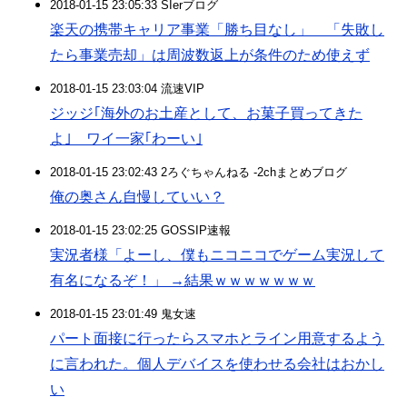
2018-01-15 23:05:33 SIerブログ
楽天の携帯キャリア事業「勝ち目なし」 「失敗し
たら事業売却」は周波数返上が条件のため使えず
2018-01-15 23:03:04 流速VIP
ジッジ｢海外のお土産として、お菓子買ってきた
よ｣ ワイ一家｢わーい｣
2018-01-15 23:02:43 2ろぐちゃんねる -2chまとめブログ
俺の奥さん自慢していい？
2018-01-15 23:02:25 GOSSIP速報
実況者様「よーし、僕もニコニコでゲーム実況して
有名になるぞ！」 →結果ｗｗｗｗｗｗｗ
2018-01-15 23:01:49 鬼女速
パート面接に行ったらスマホとライン用意するよう
に言われた。個人デバイスを使わせる会社はおかし
い