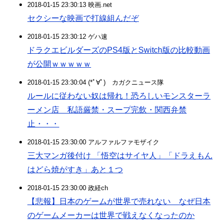
2018-01-15 23:30:13 映画.net
セクシーな映画で打線組んだぞ
2018-01-15 23:30:12 ゲハ速
ドラクエビルダーズのPS4版とSwitch版の比較動画
が公開ｗｗｗｗｗ
2018-01-15 23:30:04 (*ﾟ∀ﾟ)ゞカガクニュース隊
ルールに従わない奴は帰れ！恐ろしいモンスターラ
ーメン店 私語厳禁・スープ完飲・関西弁禁
止・・・
2018-01-15 23:30:00 アルファルファモザイク
三大マンガ後付け 「悟空はサイヤ人」「ドラえもん
はどら焼がすき」あと１つ
2018-01-15 23:30:00 政経ch
【悲報】日本のゲームが世界で売れない なぜ日本
のゲームメーカーは世界で戦えなくなったのか