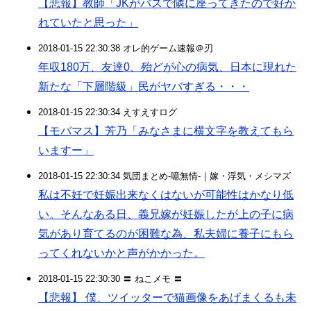
【悲報】教師「JKがバスで隣に座ってきたので好か
れていたと思った」
2018-01-15 22:30:38 オレ的ゲーム速報＠刃
年収180万、友達0、殆どが心の病気、日本に現れた
新たな「下層階級」民がヤバすぎる・・・
2018-01-15 22:30:34 えすえすログ
【モバマス】芳乃「みなさまに横文字を教えてもら
いますー」
2018-01-15 22:30:34 気団まとめ-噫無情-｜嫁・浮気・メシマズ
私は不妊で妊娠出来なくはないが可能性はかなり低
い。そんなある日、義兄嫁が妊娠したが上の子に病
気があり育てるのが困難な為、私夫婦に養子にもら
ってくれないかと声がかかった。
2018-01-15 22:30:30 〓 ねこメモ 〓
【悲報】 僕、ツイッターで猫画像をあげまくるも未