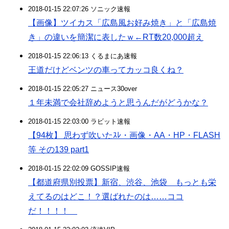
2018-01-15 22:07:26 ソニック速報
【画像】ツイカス「広島風お好み焼き」と「広島焼
き」の違いを簡潔に表したｗ←RT数20,000超え
2018-01-15 22:06:13 くるまにあ速報
王道だけどベンツの車ってカッコ良くね？
2018-01-15 22:05:27 ニュース30over
１年未満で会社辞めようと思うんだがどうかな？
2018-01-15 22:03:00 ラビット速報
【94枚】 思わず吹いたｽﾚ・画像・AA・HP・FLASH
等 その139 part1
2018-01-15 22:02:09 GOSSIP速報
【都道府県別投票】新宿、渋谷、池袋 もっとも栄
えてるのはどこ！？選ばれたのは……ココ
だ！！！！