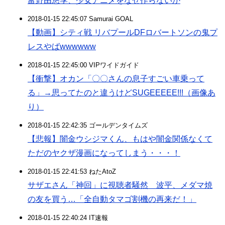
富野由悠季、少女アニメをなぜ作らないか
2018-01-15 22:45:07 Samurai GOAL
【動画】シティ戦 リバプールDFロバートソンの鬼プ
レスやばwwwwww
2018-01-15 22:45:00 VIPワイドガイド
【衝撃】オカン「〇〇さんの息子すごい車乗って
る」→思ってたのと違うけどSUGEEEEE!!!（画像あ
り）
2018-01-15 22:42:35 ゴールデンタイムズ
【悲報】闇金ウシジマくん、もはや闇金関係なくて
ただのヤクザ漫画になってしまう・・・！
2018-01-15 22:41:53 ねたAtoZ
サザエさん「神回」に視聴者騒然 波平、メダマ焼
の友を買う…「全自動タマゴ割機の再来だ！」
2018-01-15 22:40:24 IT速報