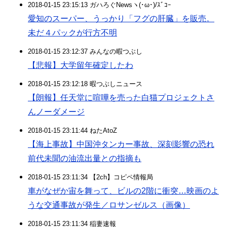
2018-01-15 23:15:13 ガハろぐNewsヽ(･ω･)/ｽﾞｺｰ
愛知のスーパー、うっかり「フグの肝臓」を販売。
未だ４パックが行方不明
2018-01-15 23:12:37 みんなの暇つぶし
【悲報】大学留年確定したわ
2018-01-15 23:12:18 暇つぶしニュース
【朗報】任天堂に喧嘩を売った白猫プロジェクトさ
んノーダメージ
2018-01-15 23:11:44 ねたAtoZ
【海上事故】中国沖タンカー事故、深刻影響の恐れ
前代未聞の油流出量との指摘も
2018-01-15 23:11:34 【2ch】コピペ情報局
車がなぜか宙を舞って、ビルの2階に衝突…映画のよ
うな交通事故が発生／ロサンゼルス（画像）
2018-01-15 23:11:34 稲妻速報