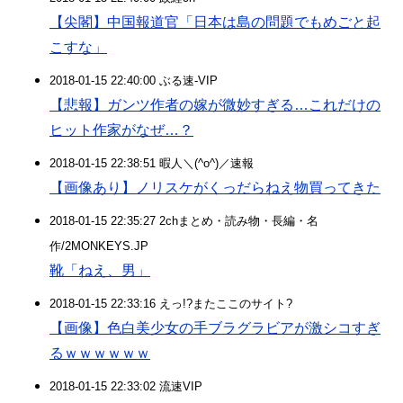
【尖閣】中国報道官「日本は島の問題でもめごと起
こすな」
2018-01-15 22:40:00 ぶる速-VIP
【悲報】ガンツ作者の嫁が微妙すぎる…これだけの
ヒット作家がなぜ…？
2018-01-15 22:38:51 暇人＼(^o^)／速報
【画像あり】ノリスケがくっだらねえ物買ってきた
2018-01-15 22:35:27 2chまとめ・読み物・長編・名
作/2MONKEYS.JP
靴「ねえ、男」
2018-01-15 22:33:16 えっ!?またここのサイト?
【画像】色白美少女の手ブラグラビアが激シコすぎ
るｗｗｗｗｗｗ
2018-01-15 22:33:02 流速VIP