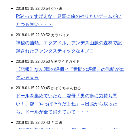
2018-01-15 22:30:54 ゲハ速
PS4ってすげえな、見事に俺のやりたいゲームがひ
とつも無い・・・
2018-01-15 22:30:52 カラパイア
神秘の菌類。エクアドル、アンデス山脈の森林で記
録されたファンタスティックなキノコ
2018-01-15 22:30:50 VIPワイドガイド
【悲報】なんJ民の評価と『世間の評価』の乖離がエ
グいｗｗｗ
2018-01-15 22:30:45 かぞくちゃんねる
ドールを集めていたら、嫁母「男の癖に気持ち悪
い！」嫁「やっぱそうだよね」→出張から戻った
ら、ドールが全て消えていて・・・
2018-01-15 22:30:43 キニ速