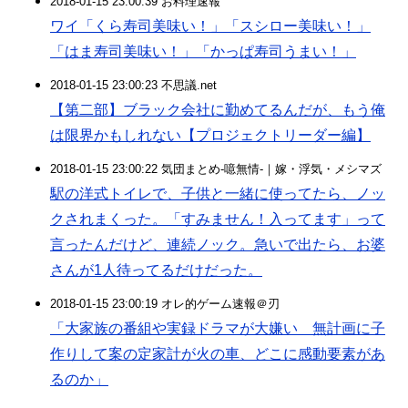
2018-01-15 23:00:39 お料理速報
ワイ「くら寿司美味い！」「スシロー美味い！」
「はま寿司美味い！」「かっぱ寿司うまい！」
2018-01-15 23:00:23 不思議.net
【第二部】ブラック会社に勤めてるんだが、もう俺
は限界かもしれない【プロジェクトリーダー編】
2018-01-15 23:00:22 気団まとめ-噫無情-｜嫁・浮気・メシマズ
駅の洋式トイレで、子供と一緒に使ってたら、ノッ
クされまくった。「すみません！入ってます」って
言ったんだけど、連続ノック。急いで出たら、お婆
さんが1人待ってるだけだった。
2018-01-15 23:00:19 オレ的ゲーム速報＠刃
「大家族の番組や実録ドラマが大嫌い 無計画に子
作りして案の定家計が火の車、どこに感動要素があ
るのか」