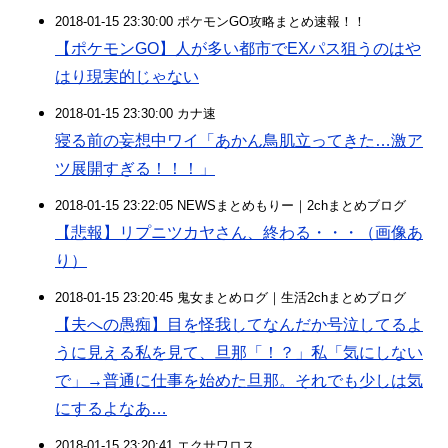
2018-01-15 23:30:00 ポケモンGO攻略まとめ速報！！
【ポケモンGO】人が多い都市でEXパス狙うのはや
はり現実的じゃない
2018-01-15 23:30:00 カナ速
寝る前の妄想中ワイ「あかん鳥肌立ってきた…激ア
ツ展開すぎる！！！」
2018-01-15 23:22:05 NEWSまとめもりー｜2chまとめブログ
【悲報】リプニツカヤさん、終わる・・・（画像あ
り）
2018-01-15 23:20:45 鬼女まとめログ｜生活2chまとめブログ
【夫への愚痴】目を怪我してなんだか号泣してるよ
うに見える私を見て、旦那「！？」私「気にしない
で」→普通に仕事を始めた旦那。それでも少しは気
にするよなあ…
2018-01-15 23:20:41 エクサワロス