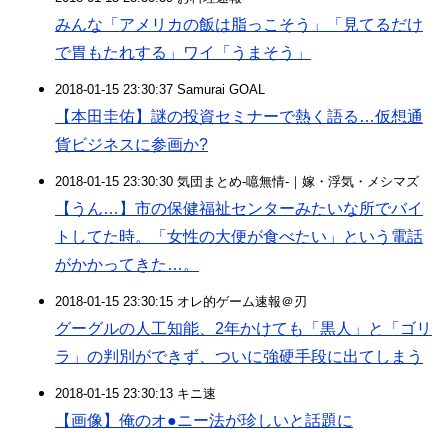
みんな「アメリカの飯は脂っこそう」「見てるだけ
で胃もたれする」ワイ「うまそう」
2018-01-15 23:30:37 Samurai GOAL
【本田圭佑】謎の投資セミナーで熱く語る…仮想通
貨ビジネスに参画か?
2018-01-15 23:30:30 気団まとめ-噫無情-｜嫁・浮気・メシマズ
【うん…】市の保健福祉センターみたいな所でバイ
トしてた時。「女性の大便が食べたい」という電話
がかかってきた…。
2018-01-15 23:30:15 オレ的ゲーム速報＠刃
グーグルの人工知能、2年かけても「黒人」と「ゴリ
ラ」の判別ができず、ついに強硬手段に出てしまう
2018-01-15 23:30:13 キニ速
【画像】俺のオ●ニー法が珍しいと話題に