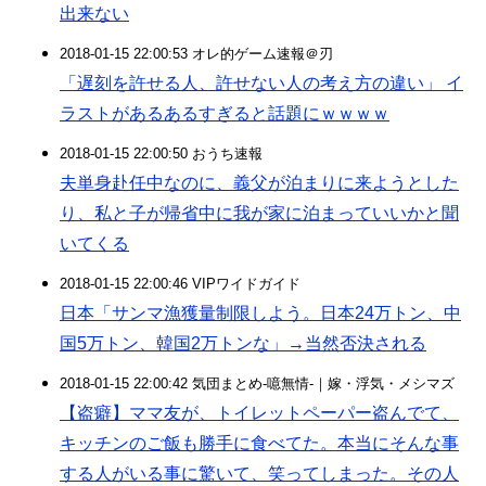
出来ない
2018-01-15 22:00:53 オレ的ゲーム速報＠刃
「遅刻を許せる人、許せない人の考え方の違い」 イ
ラストがあるあるすぎると話題にｗｗｗｗ
2018-01-15 22:00:50 おうち速報
夫単身赴任中なのに、義父が泊まりに来ようとした
り、私と子が帰省中に我が家に泊まっていいかと聞
いてくる
2018-01-15 22:00:46 VIPワイドガイド
日本「サンマ漁獲量制限しよう。日本24万トン、中
国5万トン、韓国2万トンな」→当然否決される
2018-01-15 22:00:42 気団まとめ-噫無情-｜嫁・浮気・メシマズ
【盗癖】ママ友が、トイレットペーパー盗んでて、
キッチンのご飯も勝手に食べてた。本当にそんな事
する人がいる事に驚いて、笑ってしまった。その人