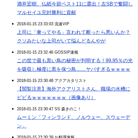
酒井宏樹、仏紙今節ベスト11に選出！左SBで奮闘し
マルセイユ完封勝利に貢献
2018-01-15 23:33:03 流速VIP
上司に「奢ってやる」言われて断ったら悪いんか？
クソみたいな上司がいて悩んどるんやが
2018-01-15 23:32:46 GOSSIP速報
この世で最も黒い鳥の秘密が判明する！99.95％の光
を吸収し極度に黒を保つ鳥……ヤバすぎるｗｗｗｗ
2018-01-15 23:30:48 アクアカタリスト
【閲覧注意】海外アクアリストさん、職場の水槽に
ビビるｗｗｗｗｗｗｗ（画像あり）
2018-01-15 23:30:47 SS 森きのこ！
ムーミン「フィンランド、ノルウェー、スウェーデ
ン」
2018-01-15 23:30:39 お料理速報