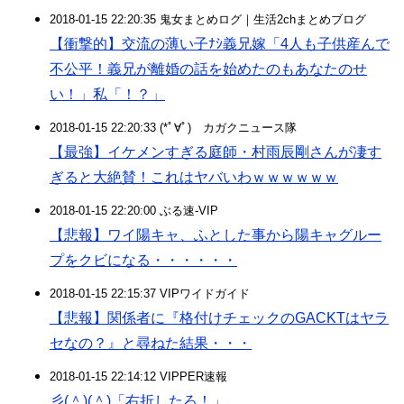
2018-01-15 22:20:35 鬼女まとめログ｜生活2chまとめブログ
【衝撃的】交流の薄い子ﾅｼ義兄嫁「4人も子供産んで
不公平！義兄が離婚の話を始めたのもあなたのせ
い！」私「！？」
2018-01-15 22:20:33 (*ﾟ∀ﾟ)ゞカガクニュース隊
【最強】イケメンすぎる庭師・村雨辰剛さんが凄す
ぎると大絶賛！これはヤバいわｗｗｗｗｗｗ
2018-01-15 22:20:00 ぶる速-VIP
【悲報】ワイ陽キャ、ふとした事から陽キャグルー
プをクビになる・・・・・・
2018-01-15 22:15:37 VIPワイドガイド
【悲報】関係者に『格付けチェックのGACKTはヤラ
セなの？』と尋ねた結果・・・
2018-01-15 22:14:12 VIPPER速報
彡(＾)(＾)「右折したろ！」