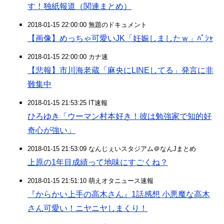
す！独紙報道（関連まとめ）
2018-01-15 22:00:00 無題のドキュメント
【画像】めっちゃ可愛いJK「妊娠しましたｗ」ﾊﾟｼｬ
2018-01-15 22:00:00 カナ速
【悲報】市川海老蔵「麻央にLINEしてる」発言に非
難集中
2018-01-15 21:53:25 IT速報
ひろゆき「ウーマン村本好き！彼は勉強家で知的好
奇心が強い」
2018-01-15 21:53:09 なんじぇいスタジアム＠なんJまとめ
上原の1年目成績って地味にすごくね？
2018-01-15 21:51:10 萌えオタニュース速報
『からかい上手の高木さん』1話感想 小悪魔な高木
さん可愛い！ニヤニヤしまくり！