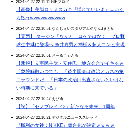
2024-04-27 22:11:11 BIPブログ
【画像】美脚ロリメスガキ『挿れていいよ』←いく
ら払うwwwwwwwwww
2024-04-27 22:10:51 なんじぇいスタジアム＠なんJまとめ
【関西】 タージン「なんと、ロケではなく」プロ野
球生中継に登場へ 糸井嘉男と神様＆超人コンビ実現
2024-04-27 22:10:51 おーるじゃんる
【悲報】立憲民主党・安住氏、地方会合でイキるｗ
「衆院解散いつでも」「後半国会は政治とカネの第
二ラウンドだ」「日本の政治は出直さないといけな
い時期に来ている」
2024-04-27 22:10:47 えび通
【祝】「ゼノブレイド3」新たなる未来、1周年
2024-04-27 22:10:21 デジタルニューススレッド
『勝利の女神：NIKKE』舞台化が決定ｗｗｗｗ