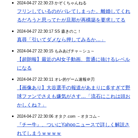
2024-04-27 22:30:23 かぞくちゃんねる
フリンしているのがバレてしまった。離婚してくれ
るだろうと思ってたが旦那が再構築を要求してる
2024-04-27 22:30:17 SS 森きのこ！
真尋「引いてダメなら押してみるか…」
2024-04-27 22:30:15 もみあげチャ～シュ～
【超朗報】最近のAI女子動画、普通に抜けるレベル
になる
2024-04-27 22:30:11 オレ的ゲーム速報＠刃
【画像あり】大谷選手の報道があまりに多すぎて野
球ファンでさえも嫌気がさす…「流石にこれは頭お
かしくね？」
2024-04-27 22:30:06 オタク.com －オタコム－
『チー牛』、ついにYahooニュースで詳しく解説さ
れてしまうｗｗｗｗ