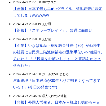
2024-04-27 23:51:08 BIPブログ
【画像】日本で最もエ■いグラドル、菊地姫奈に決定
してしまうwwwwww
2024-04-27 23:50:19 えび通
【朗報】「ステラーブレイド」、普通に面白い
2024-04-27 23:50:00 えび速
【企業】いなば食品・稲葉敦央社長（70）が勤務中
の社員に自民党二階派候補者の選挙手伝いを“強要”し
ていた！ 「『投票をお願いします』と電話をかけさ
せられた」
2024-04-27 23:47:30 ガールズVIPまとめ
岸田総理「日本経済が30年ぶりに明るくなってきて
いる！」(今日の発言です)
2024-04-27 23:45:56 暇人＼(^o^)／速報
【悲報】外国人労働者、日本から脱出し始めるｗｗ