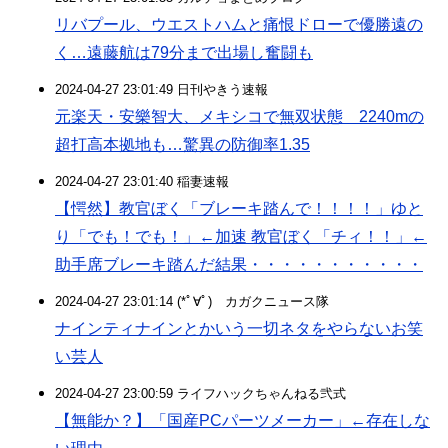
リバプール、ウエストハムと痛恨ドローで優勝遠の
く…遠藤航は79分まで出場し奮闘も
2024-04-27 23:01:49 日刊やきう速報
元楽天・安樂智大、メキシコで無双状態 2240mの
超打高本拠地も…驚異の防御率1.35
2024-04-27 23:01:40 稲妻速報
【愕然】教官ぼく「ブレーキ踏んで！！！！」ゆと
り「でも！でも！」←加速 教官ぼく「チィ！！」←
助手席ブレーキ踏んだ結果・・・・・・・・・・・
2024-04-27 23:01:14 (*ﾟ∀ﾟ)ゞカガクニュース隊
ナインティナインとかいう一切ネタをやらないお笑
い芸人
2024-04-27 23:00:59 ライフハックちゃんねる弐式
【無能か？】「国産PCパーツメーカー」←存在しな