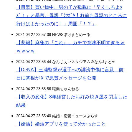
【目撃】買い物中、男の子が母親に「早くしろよｸ
ｽﾞ！」と暴言。母親「ｸｿｶﾞｷ！お前も母親のところに
行けばよかったのに！」周囲「！？」
2024-04-27 23:57:08 NEWSぽけまとめーる
【悲報】麻雀の『これ』、ガチで意味不明すぎるｗ
ｗｗｗｗ
2024-04-27 23:56:44 なんじぇいスタジアム＠なんJまとめ
【DeNA】三浦監督が選手への誹謗中傷に言及 前
日に関根がＸで悪質メッセージを公開
2024-04-27 23:55:56 職業ちゃんねる
【収入の変化】8年経営したお好み焼き屋を閉店した
結果
2024-04-27 23:55:40 結婚・恋愛ニュースぷらす
【婚活】婚活アプリを使って分かったこと