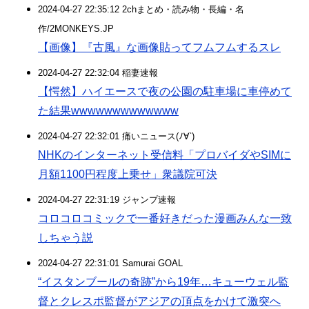
2024-04-27 22:35:12 2chまとめ・読み物・長編・名
作/2MONKEYS.JP
【画像】『古風』な画像貼ってフムフムするスレ
2024-04-27 22:32:04 稲妻速報
【愕然】ハイエースで夜の公園の駐車場に車停めて
た結果wwwwwwwwwwwww
2024-04-27 22:32:01 痛いニュース(ﾉ∀`)
NHKのインターネット受信料「プロバイダやSIMに
月額1100円程度上乗せ」衆議院可決
2024-04-27 22:31:19 ジャンプ速報
コロコロコミックで一番好きだった漫画みんな一致
しちゃう説
2024-04-27 22:31:01 Samurai GOAL
“イスタンブールの奇跡”から19年…キューウェル監
督とクレスポ監督がアジアの頂点をかけて激突へ