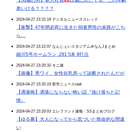
【30歳の男】新入社員
22歳に恋してる。この年齢
差いける？？？？
2024-04-27 23:22:19 デジタルニューススレッド
【衝撃】47年間必死に生きた弱者男性の末路がこち
ら…
2024-04-27 23:22:07 なんじぇいスタジアム＠なんJまとめ
細川5号ホームラン .281 5本 9打点
2024-04-27 23:20:32 キニ速
【画像】男ワイ、女性化乳房って診断されたんだが
2024-04-27 23:20:19 哲学ニュースnwk
【洒落怖】洒落にならない怖い話『抜け落ちた記
憶』
2024-04-27 23:20:03 エレファント速報：SSまとめブログ
【ゆる募】大人になってから気づいた致命的な間違
い