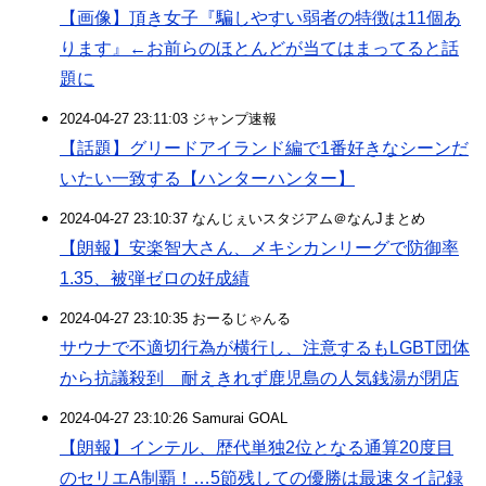
【画像】頂き女子『騙しやすい弱者の特徴は11個あ
ります』←お前らのほとんどが当てはまってると話
題に
2024-04-27 23:11:03 ジャンプ速報
【話題】グリードアイランド編で1番好きなシーンだ
いたい一致する【ハンターハンター】
2024-04-27 23:10:37 なんじぇいスタジアム＠なんJまとめ
【朗報】安楽智大さん、メキシカンリーグで防御率
1.35、被弾ゼロの好成績
2024-04-27 23:10:35 おーるじゃんる
サウナで不適切行為が横行し、注意するもLGBT団体
から抗議殺到 耐えきれず鹿児島の人気銭湯が閉店
2024-04-27 23:10:26 Samurai GOAL
【朗報】インテル、歴代単独2位となる通算20度目
のセリエA制覇！…5節残しての優勝は最速タイ記録