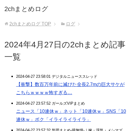
2chまとめログ
2chまとめログ
TOP
ログ
2024年4月27日の2chまとめ記事
一覧
2024-04-27 23:58:01 デジタルニューススレッド
【衝撃】数百万年前に滅びた全長2.7mの巨大サケが
こちらｗｗｗｗ怖すぎる…
2024-04-27 23:57:52 ガールズVIPまとめ
ニュース「10連休ｗ」ネット「10連休ｗ」SNS「10
連休ｗ」ボク「イライライライラ」
2024-04-27 23:57:32 気団まとめ-噫無情-｜嫁・浮気・メシマズ