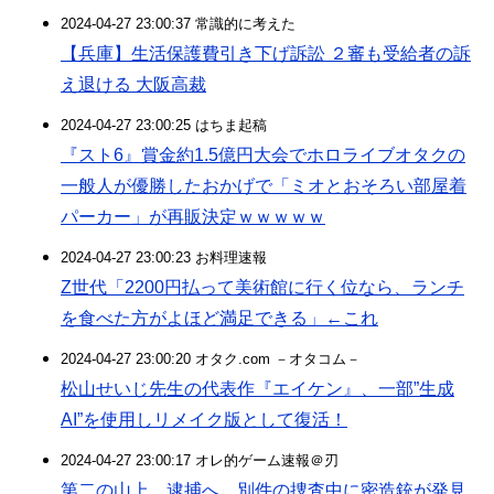
2024-04-27 23:00:37 常識的に考えた
【兵庫】生活保護費引き下げ訴訟 ２審も受給者の訴
え退ける 大阪高裁
2024-04-27 23:00:25 はちま起稿
『スト6』賞金約1.5億円大会でホロライブオタクの
一般人が優勝したおかげで「ミオとおそろい部屋着
パーカー」が再販決定ｗｗｗｗｗ
2024-04-27 23:00:23 お料理速報
Z世代「2200円払って美術館に行く位なら、ランチ
を食べた方がよほど満足できる」←これ
2024-04-27 23:00:20 オタク.com －オタコム－
松山せいじ先生の代表作『エイケン』、一部”生成
AI”を使用しリメイク版として復活！
2024-04-27 23:00:17 オレ的ゲーム速報＠刃
第二の山上、逮捕へ 別件の捜査中に密造銃が発見