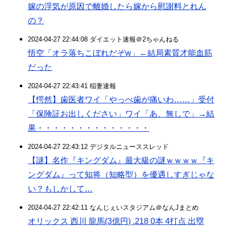
嫁の浮気が原因で離婚したら嫁から慰謝料とれん
の？
2024-04-27 22:44:08 ダイエット速報＠2ちゃんねる
悟空「オラ落ちこぼれだぞw」←結局素質才能血筋
だった
2024-04-27 22:43:41 稲妻速報
【愕然】歯医者ワイ「やっべ歯が痛いわ……」受付
「保険証お出しください」ワイ「あ、無しで」→結
果・・・・・・・・・・・・・・
2024-04-27 22:43:12 デジタルニューススレッド
【謎】名作『キングダム』最大級の謎ｗｗｗｗ『キ
ングダム』って知将（知略型）を優遇しすぎじゃな
い？もしかして…
2024-04-27 22:42:11 なんじぇいスタジアム＠なんJまとめ
オリックス 西川 龍馬(3億円) .218 0本 4打点 出塁