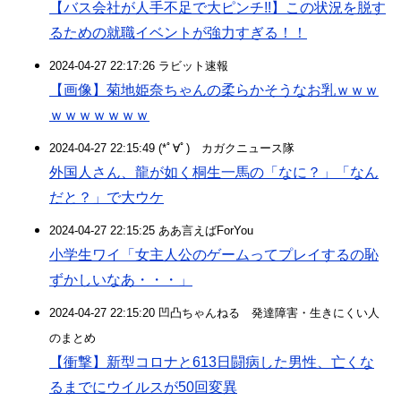
【バス会社が人手不足で大ピンチ!!】この状況を脱す
るための就職イベントが強力すぎる！！
2024-04-27 22:17:26 ラビット速報
【画像】菊地姫奈ちゃんの柔らかそうなお乳ｗｗｗ
ｗｗｗｗｗｗｗ
2024-04-27 22:15:49 (*ﾟ∀ﾟ)ゞカガクニュース隊
外国人さん、龍が如く桐生一馬の「なに？」「なん
だと？」で大ウケ
2024-04-27 22:15:25 ああ言えばForYou
小学生ワイ「女主人公のゲームってプレイするの恥
ずかしいなあ・・・」
2024-04-27 22:15:20 凹凸ちゃんねる 発達障害・生きにくい人
のまとめ
【衝撃】新型コロナと613日闘病した男性、亡くな
るまでにウイルスが50回変異