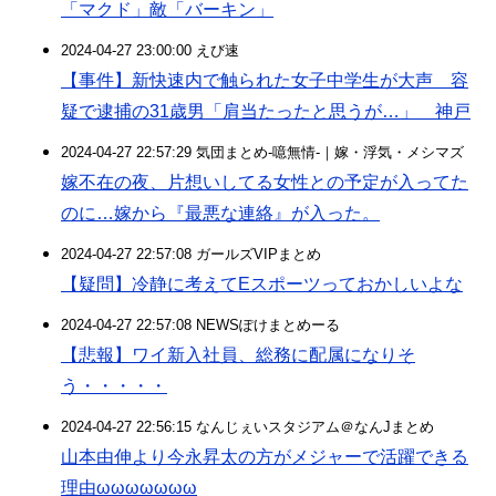
「マクド」敵「バーキン」
2024-04-27 23:00:00 えび速
【事件】新快速内で触られた女子中学生が大声 容
疑で逮捕の31歳男「肩当たったと思うが…」 神戸
2024-04-27 22:57:29 気団まとめ-噫無情-｜嫁・浮気・メシマズ
嫁不在の夜、片想いしてる女性との予定が入ってた
のに…嫁から『最悪な連絡』が入った。
2024-04-27 22:57:08 ガールズVIPまとめ
【疑問】冷静に考えてEスポーツっておかしいよな
2024-04-27 22:57:08 NEWSぽけまとめーる
【悲報】ワイ新入社員、総務に配属になりそ
う・・・・・
2024-04-27 22:56:15 なんじぇいスタジアム＠なんJまとめ
山本由伸より今永昇太の方がメジャーで活躍できる
理由ωωωωωωω