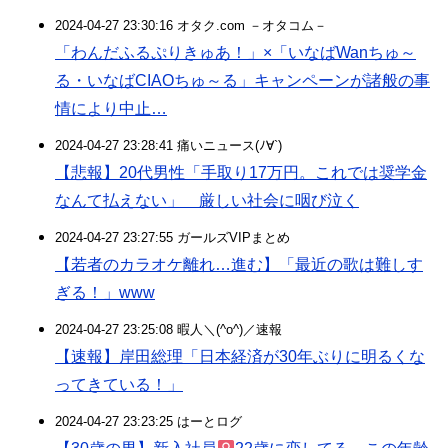
2024-04-27 23:30:16 オタク.com －オタコム－
「わんだふるぷりきゅあ！」×「いなばWanちゅ～
る・いなばCIAOちゅ～る」キャンペーンが諸般の事
情により中止…
2024-04-27 23:28:41 痛いニュース(ﾉ∀`)
【悲報】20代男性「手取り17万円。これでは奨学金
なんて払えない」 厳しい社会に咽び泣く
2024-04-27 23:27:55 ガールズVIPまとめ
【若者のカラオケ離れ…進む】「最近の歌は難しす
ぎる！」www
2024-04-27 23:25:08 暇人＼(^o^)／速報
【速報】岸田総理「日本経済が30年ぶりに明るくな
ってきている！」
2024-04-27 23:23:25 はーとログ