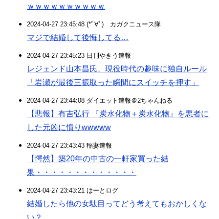
ｗｗｗｗｗｗｗｗｗｗ
2024-04-27 23:45:48 (*ﾟ∀ﾟ)ゞカガクニュース隊
マジで結婚して後悔してる…
2024-04-27 23:45:23 日刊やきう速報
レジェンド山本昌氏、現役時代の趣味に独自ルール
「岩瀬が最後三振取った瞬間にスイッチを押す」
2024-04-27 23:44:08 ダイエット速報＠2ちゃんねる
【悲報】有吉弘行 『炭水化物＋炭水化物』を悪者に
した元凶に憤りwwwww
2024-04-27 23:43:43 稲妻速報
【愕然】築20年の中古の一軒家買った結
果・・・・・・・・・・・・・
2024-04-27 23:43:21 はーとログ
結婚したら他の女駄目ってどう考えてもおかしくな
い？