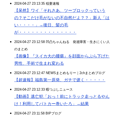
2024-04-27 23:13:35 稲妻速報
【呆然】ワイ「それさあ、ツーブロックっていう
の？そこだけ毛がないの不自然だよ？？」新人「は
い・・・・」→後日、髪の毛
が・・・・・・・・・・・・・・
2024-04-27 23:12:58 凹凸ちゃんねる 発達障害・生きにくい人
のまとめ
【画像】『スイカ大の腫瘍』を顔面からぶら下げた
男性、手術で生まれ変わる
2024-04-27 23:12:47 NEWSまとめもりー｜2chまとめブログ
【超速報】福島第一原発、ガチで逝く・・・・・
2024-04-27 23:12:33 暇つぶしニュース
【動画】逃亡犯「おっ！前にトラック走っとるやん
け！利用してパトカー巻いたろ」→結果
2024-04-27 23:11:58 BIPブログ