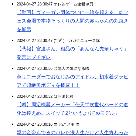
2024-04-27 23:30:47 オレ的ゲーム速報＠刃
【動画】ヴィーガン団体ついに一線を超える、肉フ
ェス会場で本物そっくりの人間の赤ちゃんの丸焼き
を展示
2024-04-27 23:30:47 (*ﾟ∀ﾟ)ゞカガクニュース隊
【悲報】宮迫さん、粗品の「あんなん先輩ちゃう」
発言にブチギレ
2024-04-27 23:30:36 芸能人の気になる噂
鼻リコーダーでおなじみのアイドル、初水着グラビ
アで超絶美ボディを披露！！
2024-04-27 23:30:32 はちま起稿
【噂】周辺機器メーカー「任天堂次世代ハードの進
化は控えめ。スイッチ2というよりProモデル」
2024-04-27 23:30:16 〓 ねこメモ 〓
親の金盗んでるのバレた浪人生だけど人生終わった