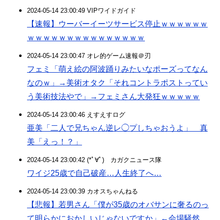
2024-05-14 23:00:49 VIPワイドガイド
【速報】ウーバーイーツサービス停止ｗｗｗｗｗｗ
ｗｗｗｗｗｗｗｗｗｗｗｗｗｗｗ
2024-05-14 23:00:47 オレ的ゲーム速報＠刃
フェミ「萌え絵の阿波踊りみたいなポーズってなん
なのｗ」→美術オタク「それコントラポストってい
う美術技法やで」→フェミさん大発狂ｗｗｗｗｗ
2024-05-14 23:00:46 えすえすログ
亜美「二人で兄ちゃん逆レ◯プしちゃおうよ」 真
美「えっ！？」
2024-05-14 23:00:42 (*ﾟ∀ﾟ)ゞカガクニュース隊
ワイジ25歳で自己破産…人生終了へ…
2024-05-14 23:00:39 カオスちゃんねる
【悲報】若男さん「僕が35歳のオバサンに奢るのっ
て明らかにおかしいじゃないですか」←会場騒然