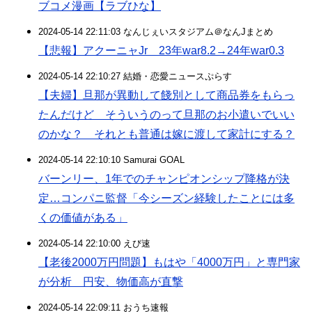
ブコメ漫画【ラブひな】
2024-05-14 22:11:03 なんじぇいスタジアム＠なんJまとめ
【悲報】アクーニャJr 23年war8.2→24年war0.3
2024-05-14 22:10:27 結婚・恋愛ニュースぷらす
【夫婦】旦那が異動して餞別として商品券をもらっ
たんだけど そういうのって旦那のお小遣いでいい
のかな？ それとも普通は嫁に渡して家計にする？
2024-05-14 22:10:10 Samurai GOAL
バーンリー、1年でのチャンピオンシップ降格が決
定…コンパニ監督「今シーズン経験したことには多
くの価値がある」
2024-05-14 22:10:00 えび速
【老後2000万円問題】もはや「4000万円」と専門家
が分析 円安、物価高が直撃
2024-05-14 22:09:11 おうち速報