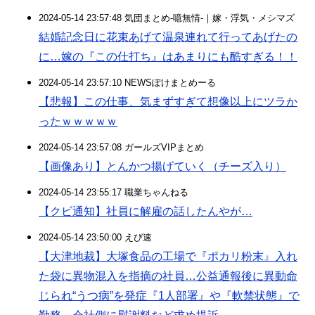
2024-05-14 23:57:48 気団まとめ-噫無情-｜嫁・浮気・メシマズ
結婚記念日に花束あげて温泉連れて行ってあげたの
に…嫁の『この仕打ち』はあまりにも酷すぎる！！
2024-05-14 23:57:10 NEWSぽけまとめーる
【悲報】この仕事、気まずすぎて想像以上にツラか
ったｗｗｗｗｗ
2024-05-14 23:57:08 ガールズVIPまとめ
【画像あり】とんかつ揚げていく（チーズ入り）
2024-05-14 23:55:17 職業ちゃんねる
【クビ通知】社員に解雇の話したんやが…
2024-05-14 23:50:00 えび速
【大津地裁】大塚食品の工場で『ポカリ粉末』入れ
た袋に異物混入を指摘の社員…公益通報後に異動命
じられ“うつ病”を発症『1人部署』や『軟禁状態』で