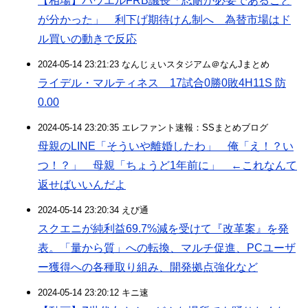
【相場】パウエルFRB議長「忍耐が必要であること
が分かった」 利下げ期待けん制へ 為替市場はド
ル買いの動きで反応
2024-05-14 23:21:23 なんじぇいスタジアム＠なんJまとめ
ライデル・マルティネス 17試合0勝0敗4H11S 防
0.00
2024-05-14 23:20:35 エレファント速報：SSまとめブログ
母親のLINE「そういや離婚したわ」 俺「え！？い
つ！？」 母親「ちょうど1年前に」 ←これなんて
返せばいいんだよ
2024-05-14 23:20:34 えび通
スクエニが純利益69.7%減を受けて『改革案』を発
表。「量から質」への転換、マルチ促進、PCユーザ
ー獲得への各種取り組み、開発拠点強化など
2024-05-14 23:20:12 キニ速