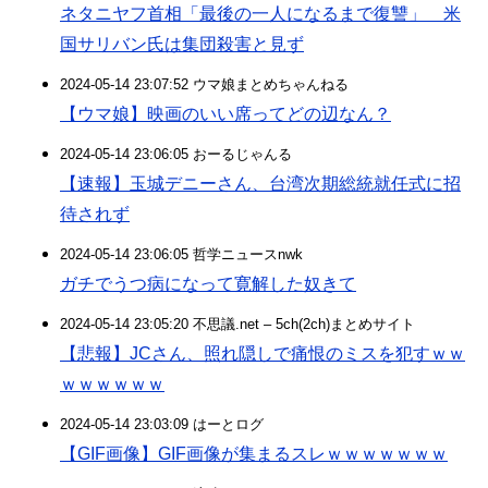
ネタニヤフ首相「最後の一人になるまで復讐」 米
国サリバン氏は集団殺害と見ず
2024-05-14 23:07:52 ウマ娘まとめちゃんねる
【ウマ娘】映画のいい席ってどの辺なん？
2024-05-14 23:06:05 おーるじゃんる
【速報】玉城デニーさん、台湾次期総統就任式に招
待されず
2024-05-14 23:06:05 哲学ニュースnwk
ガチでうつ病になって寛解した奴きて
2024-05-14 23:05:20 不思議.net – 5ch(2ch)まとめサイト
【悲報】JCさん、照れ隠しで痛恨のミスを犯すｗｗ
ｗｗｗｗｗｗ
2024-05-14 23:03:09 はーとログ
【GIF画像】GIF画像が集まるスレｗｗｗｗｗｗｗ