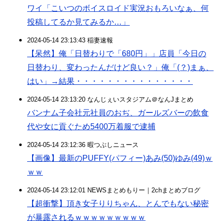
ワイ「こいつのボイスロイド実況おもろいなぁ、何
投稿してるか見てみるか…」
2024-05-14 23:13:43 稲妻速報
【呆然】俺「日替わりで「680円」」店員「今日の
日替わり、変わったんだけど良い？」俺「(？)まぁ、
はい」→結果・・・・・・・・・・・・・・・
2024-05-14 23:13:20 なんじぇいスタジアム＠なんJまとめ
バンナム子会社元社員のおぢ、ガールズバーの飲食
代や女に貢ぐため5400万着服で逮捕
2024-05-14 23:12:36 暇つぶしニュース
【画像】最新のPUFFY(パフィー)あみ(50)ゆみ(49)ｗ
ｗｗ
2024-05-14 23:12:01 NEWSまとめもりー｜2chまとめブログ
【超衝撃】頂き女子りりちゃん、とんでもない秘密
が暴露されるｗｗｗｗｗｗｗｗｗ