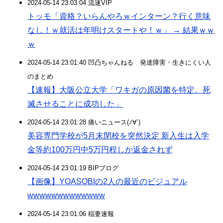
2024-05-14 23:03:04 流速VIP
トッモ「資格？いらんやろｗインターン？行く意味
なし！ｗ就活は年明けスタートや！ｗ」 → 結果ｗｗ
ｗ
2024-05-14 23:01:40 凹凸ちゃんねる 発達障害・生きにくい人
のまとめ
【速報】大阪公立大学「ワキガの原因菌を特定。死
滅させることに成功した」
2024-05-14 23:01:28 痛いニュース(ﾉ∀`)
美容専門学校が5月末閉校を突然決定 新入生は入学
金等約100万円中5万円程しか返金されず
2024-05-14 23:01:19 BIPブログ
【画像】YOASOBIの2人の最近のビジュアル
wwwwwwwwwwwww
2024-05-14 23:01:06 稲妻速報