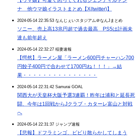
【ウマ娘】可愛く怒ってくれるジェンティルドン
ナ 他ウマ娘イラストまとめ【X(twitter)】
2024-05-14 22:35:53 なんじぇいスタジアム＠なんJまとめ
ソニー、売上高13兆円超で過去最高 PS5は計画未
達も前年超え
2024-05-14 22:32:27 稲妻速報
【愕然】ラーメン屋「ラーメン600円チャーハン700
円餃子400円で合わせて1700円ね！！！」→結
果・・・・・・・・・・・・・・・
2024-05-14 22:31:42 Samurai GOAL
関西大が天皇杯大阪予選3連覇！昨年は浦和と延長死
闘、今年は1回戦からJクラブ・カターレ富山と対戦
へ
2024-05-14 22:31:37 ジャンプ速報
【悲報】ドフラミンゴ、ビビり散らかしてしまう