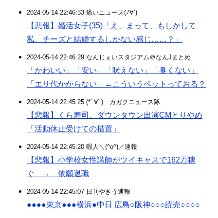
2024-05-14 22:46:33 痛いニュース(ﾉ∀`)
【悲報】婚活女子(35)「え、まって、もしかして
私、チーズと結婚するしかない感じ……？」
2024-05-14 22:46:29 なんじぇいスタジアム＠なんJまとめ
「かわいい」「安い」「吠えない」「臭くない」
「エサ代かからない」←こういうペットっておる？
2024-05-14 22:45:25 (*ﾟ∀ﾟ)ゞカガクニュース隊
【悲報】くら寿司、ダウンタウン出演CMとりやめ
「活動休止受けての措置」
2024-05-14 22:45:20 暇人＼(^o^)／速報
【悲報】小学校女性講師がツイキャスで162万稼
ぐ → 依願退職
2024-05-14 22:45:07 日刊やきう速報
●●●●東京●●●横浜●中日 広島○阪神○○○読売○○○○