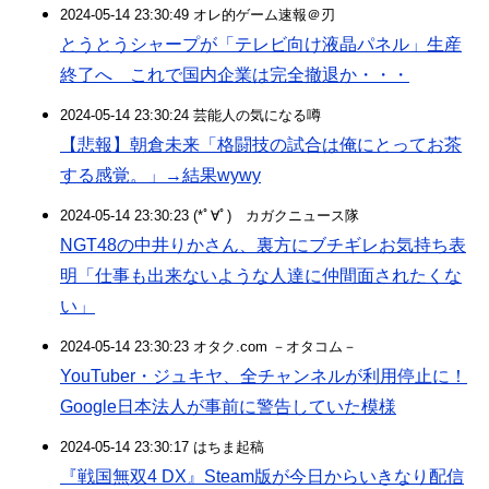
2024-05-14 23:30:49 オレ的ゲーム速報＠刃
とうとうシャープが「テレビ向け液晶パネル」生産
終了へ これで国内企業は完全撤退か・・・
2024-05-14 23:30:24 芸能人の気になる噂
【悲報】朝倉未来「格闘技の試合は俺にとってお茶
する感覚。」→結果wywy
2024-05-14 23:30:23 (*ﾟ∀ﾟ)ゞカガクニュース隊
NGT48の中井りかさん、裏方にブチギレお気持ち表
明「仕事も出来ないような人達に仲間面されたくな
い」
2024-05-14 23:30:23 オタク.com －オタコム－
YouTuber・ジュキヤ、全チャンネルが利用停止に！
Google日本法人が事前に警告していた模様
2024-05-14 23:30:17 はちま起稿
『戦国無双4 DX』Steam版が今日からいきなり配信