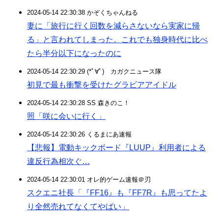
2024-05-14 22:30:38 かぞくちゃんねる
妻に「旅行に行く回数を減らさないなら実家に帰
る」と言われてしまった。これでも独身時代に比べ
たら半分以下になったのに
2024-05-14 22:30:29 (*ﾟ∀ﾟ)ゞカガクニュース隊
初見で最も衝撃を受けたグラビアアイドル
2024-05-14 22:30:28 SS 森きのこ！
照「咲に会いに行く」
2024-05-14 22:30:26 くるまにあ速報
【悲報】電動キックボード『LUUP』利用者による
違反行為相次ぐ…
2024-05-14 22:30:01 オレ的ゲーム速報＠刃
スクエニ社長「『FF16』も『FF7R』も思ってたよ
り全然売れてなくてやばい」