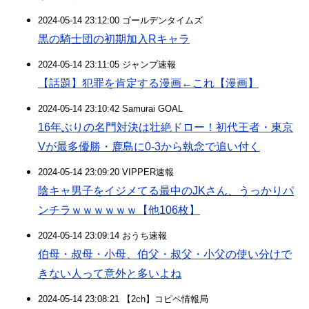
2024-05-14 23:12:00 ゴールデンタイムズ
黒の騎士団の初期加入Rキャラ
2024-05-14 23:11:05 ジャンプ速報
【話題】犯罪を肯定する漫画←これ【漫画】
2024-05-14 23:10:42 Samurai GOAL
16年ぶりの名門対決は壮絶ドロー！初代王者・東京
Vが最多優勝・鹿島に0-3から執念で追い付く
2024-05-14 23:09:20 VIPPER速報
陰キャ男子をイジメてる最中のJKさん、うっかりパ
ンチラｗｗｗｗｗｗ【他106枚】
2024-05-14 23:09:14 おうち速報
伯母・叔母・小母、伯父・叔父・小父の使い分けで
きない人って意外と多いよね
2024-05-14 23:08:21 【2ch】コピペ情報局