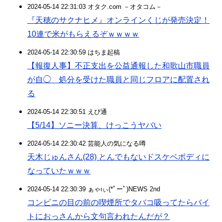
2024-05-14 22:31:03 オタク.com －オタコム－
『天穂のサクナヒメ』オンラインくじが発売決定！
10連で米がもらえるぞｗｗｗｗ
2024-05-14 22:30:59 はちま起稿
【報復人事】不正支出を公益通報した和歌山市職員
が自◯ 処分を受けた職員と同じフロアに配置され
る
2024-05-14 22:30:51 えび通
【5/14】ソニー決算、けっこうヤバい
2024-05-14 22:30:42 芸能人の気になる噂
天木じゅんさん(28) とんでもないドスケベボディに
なっていたｗｗｗ
2024-05-14 22:30:39 ぁゃιぃ(*ﾟーﾟ)NEWS 2nd
コンビニの目の前の喫煙所でタバコ吸ってたらバイ
トにおっさんから文句言われたんだが？