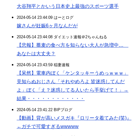
大谷翔平とかいう日本史上最強のスポーツ選手
2024-05-14 23:44:09 はーとログ
嫁さんが妊娠6ヶ月なんだが
2024-05-14 23:44:08 ダイエット速報＠2ちゃんねる
【悲報】蕎麦の食べ方を知らない大人が急増中…
あなたは大丈夫？
2024-05-14 23:43:59 稲妻速報
【呆然】電車内ぼく「ケンタッキーうめっｗｗｗ」
見知らぬおじさん「それやめろよ 皆迷惑してんだ
よ」ぼく「え？迷惑してる人いたら手挙げて！」→
結果・・・・・・・・・・・・
2024-05-14 23:41:22 BIPブログ
【動画】背が高いメスガキ『ロリータ着てみた(笑)』
←ガチで可愛すぎるwwwww