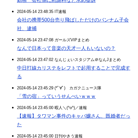
勤務 会社側に慰謝料など求め提訴
2024-05-14 23:48:35 IT速報
会社の携帯500台売り飛ばしただけのバンナム子会
社、逮捕
2024-05-14 23:47:08 ガールズVIPまとめ
なんで日本って音楽の天才一人もいないの？
2024-05-14 23:47:02 なんじぇいスタジアム＠なんJまとめ
中日打線カリステをレフトで起用することで完成す
る
2024-05-14 23:45:29 (*ﾟ∀ﾟ)ゞカガクニュース隊
「雪の宿」っていうせんべいｗｗｗ
2024-05-14 23:45:00 暇人＼(^o^)／速報
【速報】タワマン事件のキャバ嬢さん、既婚者だっ
た
2024-05-14 23:45:00 日刊やきう速報