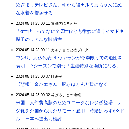
めざましテレビさん、朝から福田ルミカちゃんに変
な水着を着させる
2024-05-14 23:00:11 常識的に考えた
「α世代」ってなに？ Z世代とも微妙に違うイマドキ
親子のリアルな関係性
2024-05-14 23:00:11 カルチョまとめブログ
マンU、元仏代表DFヴァランが今季限りでの退団を
表明 3シーズンで別れ「生涯特別な場所になる」
2024-05-14 23:00:07 IT速報
【悲報】金バエさん、腕がほとんど骨になる
2024-05-14 23:00:02 稼げるまとめ速報
米国、人件費高騰のためユニークなレジ係登場 レ
ジ係を外国から海外リモート雇用 時給はわずか3ド
ル 日本へ進出も検討