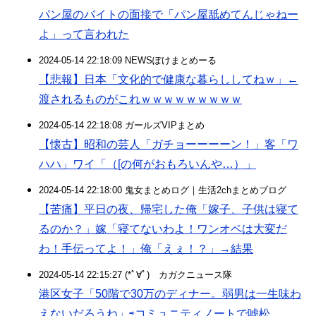
パン屋のバイトの面接で「パン屋舐めてんじゃねー
よ」って言われた
2024-05-14 22:18:09 NEWSぽけまとめーる
【悲報】日本「文化的で健康な暮らししてねｗ」←
渡されるものがこれｗｗｗｗｗｗｗｗｗ
2024-05-14 22:18:08 ガールズVIPまとめ
【懐古】昭和の芸人「ガチョーーーーン！」客「ワ
ハハ」ワイ「（[の何がおもろいんや…）」
2024-05-14 22:18:00 鬼女まとめログ｜生活2chまとめブログ
【苦痛】平日の夜、帰宅した俺「嫁子、子供は寝て
るのか？」嫁「寝てないわよ！ワンオペは大変だ
わ！手伝ってよ！」俺「えぇ！？」→結果
2024-05-14 22:15:27 (*ﾟ∀ﾟ)ゞカガクニュース隊
港区女子「50階で30万のディナー。弱男は一生味わ
えないだろうね」⇨コミュニティノートで嘘松