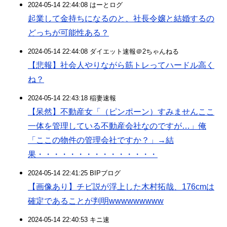
2024-05-14 22:44:08 はーとログ
起業して金持ちになるのと、社長令嬢と結婚するの
どっちが可能性ある？
2024-05-14 22:44:08 ダイエット速報＠2ちゃんねる
【悲報】社会人やりながら筋トレってハードル高く
ね？
2024-05-14 22:43:18 稲妻速報
【呆然】不動産女「（ピンポーン）すみませんここ
一体を管理している不動産会社なのですが…」俺
「ここの物件の管理会社ですか？」→結
果・・・・・・・・・・・・・・・
2024-05-14 22:41:25 BIPブログ
【画像あり】チビ説が浮上した木村拓哉、176cmは
確定であることが判明wwwwwwwww
2024-05-14 22:40:53 キニ速