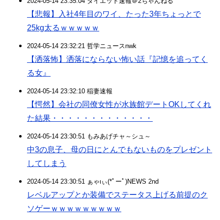
2024-05-14 23:35:04 ダイエット速報＠2ちゃんねる
【悲報】入社4年目のワイ、たった3年ちょっとで
25kg太るｗｗｗｗｗ
2024-05-14 23:32:21 哲学ニュースnwk
【洒落怖】洒落にならない怖い話『記憶を追ってく
る女』
2024-05-14 23:32:10 稲妻速報
【愕然】会社の同僚女性が水族館デートOKしてくれ
た結果・・・・・・・・・・・・・
2024-05-14 23:30:51 もみあげチャ～シュ～
中3の息子、母の日にとんでもないものをプレゼント
してしまう
2024-05-14 23:30:51 ぁゃιぃ(*ﾟーﾟ)NEWS 2nd
レベルアップとか装備でステータス上げる前提のク
ソゲーｗｗｗｗｗｗｗｗｗ