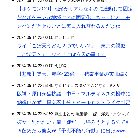
2024-05-14 23:00:00 ポケモンGO攻略まとめ速報！！
【ポケモンGO】地形がリアルなものに連動して固定
だとポケモンが地域ごとに固定化しちゃうけど、モ
ンハンだとセルごとに毎日入れ替わるんだよね
2024-05-14 23:00:00 おいしいお
ワイ「ごぼ天うどん２つでいい？」 東京の親戚
「ごぼ天？」 ワイ「ごぼう天の事！」
2024-05-14 23:00:00 えび速
【悲報】楽天、赤字423億円 携帯事業の苦境続く
2024-05-14 22:58:40 なんじぇいスタジアム＠なんJまとめ
阪神・原口が猛抗議 中日・マルティネスの投球に
納得いかず 構え不十分アピールもストライク判定
2024-05-14 22:57:53 気団まとめ-噫無情-｜嫁・浮気・メシマズ
彼女「別れたい」俺「嫌だ」→帰ろうとするので引
き留めたら彼女が『予測不能な行動』に出たwww